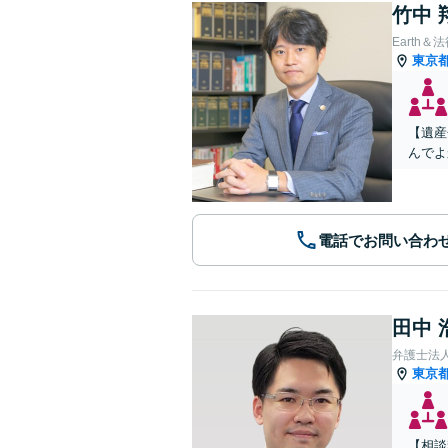
竹中 
Earth＆
東京
【遺産
んでよ
電話でお問い合わ
田中 
弁護士法
東京
【相談