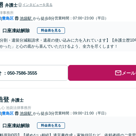
翔
弁護士
インタビューを見る
法律事務所
都
豊島区
池袋駅
から徒歩8分
営業時間：07:00~23:00（平日）
|
口座凍結解除
料金表を見る
分割・遺留分減殺請求・遺産の使い込みに力を入れています】【弁護士歴10
かった」と心の底から喜んでいただけるよう、全力を尽くします！
せ
メール
浩登
弁護士
人心 池袋法律事務所
都
豊島区
池袋駅
から徒歩3分
営業時間：09:00~21:00（平日）
|
口座凍結解除
料金表を見る
料原則0円】【揉めない相続】遺言書作成・家族信託など、依頼者様のご意