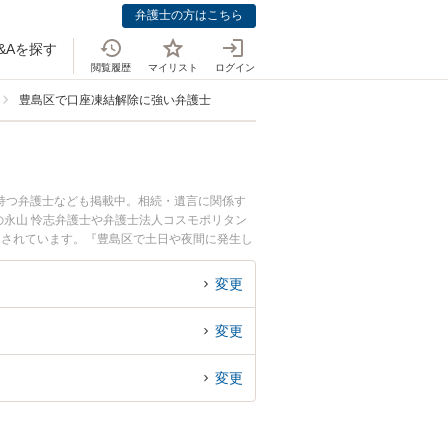
弁護士の方はこちら
&Aを探す
閲覧履歴
マイリスト
ログイン
豊島区で口座凍結解除に強い弁護士
持つ弁護士なども掲載中。相続・遺言に関係す
永山 怜志弁護士や弁護士法人コスモポリタン
目されています。『豊島区で土日や夜間に発生し
い』『初回相談無料で口座凍結解除を法律相談で
変更
変更
変更