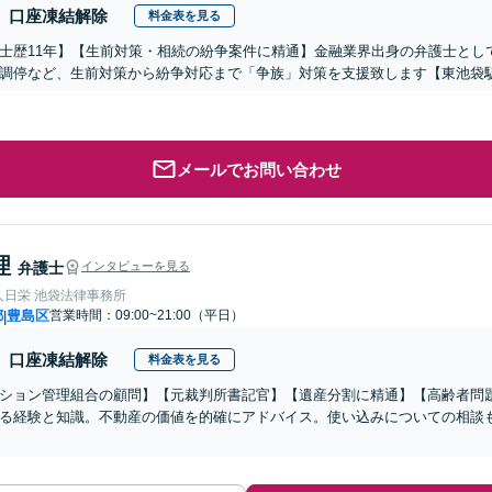
口座凍結解除
料金表を見る
士歴11年】【生前対策・相続の紛争案件に精通】金融業界出身の弁護士とし
調停など、生前対策から紛争対応まで「争族」対策を支援致します【東池袋
メールでお問い合わせ
理
弁護士
インタビューを見る
人日栄 池袋法律事務所
都
豊島区
営業時間：09:00~21:00（平日）
|
口座凍結解除
料金表を見る
ション管理組合の顧問】【元裁判所書記官】【遺産分割に精通】【高齢者問
る経験と知識。不動産の価値を的確にアドバイス。使い込みについての相談