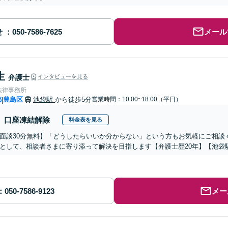
せ
メール
生
弁護士
インタビューを見る
法律事務所
都
豊島区
池袋駅
から徒歩5分
営業時間：10:00~18:00（平日）
|
口座凍結解除
料金表を見る
面談30分無料】「どうしたらいいか分からない」という方もお気軽にご相談
として、相談者さまに寄り添って解決を目指します【弁護士歴20年】【池袋
メー