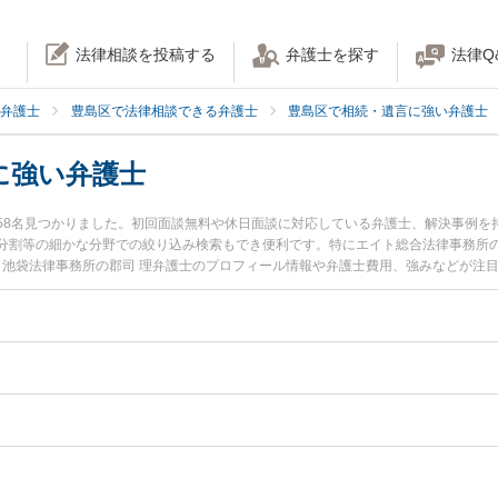
法律相談を投稿する
弁護士を探す
法律Q
弁護士
豊島区で法律相談できる弁護士
豊島区で相続・遺言に強い弁護士
に強い弁護士
58名見つかりました。初回面談無料や休日面談に対応している弁護士、解決事例を
分割等の細かな分野での絞り込み検索もでき便利です。特にエイト総合法律事務所の
栄 池袋法律事務所の郡司 理弁護士のプロフィール情報や弁護士費用、強みなどが注
相談したい』『口座凍結解除のトラブル解決の実績豊富な近くの弁護士を検索した
でお困りの相談者さんにおすすめです。