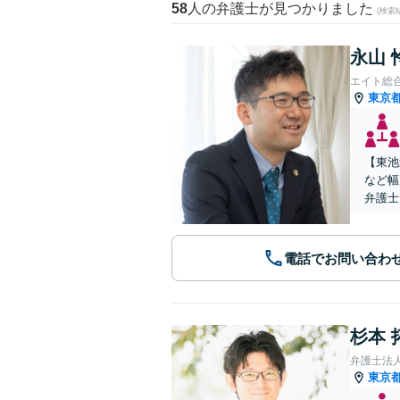
58
人の弁護士が見つかりました
(検索
永山 
エイト総
東京
【東池
など幅
弁護士
電話でお問い合わ
杉本 
弁護士法
東京