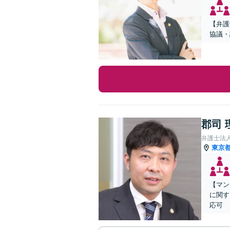
【弁護
協議・
郡司 
弁護士法
東京
【マン
に関す
応可