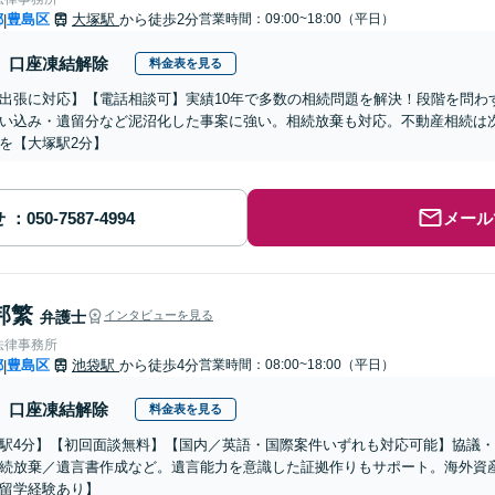
都
豊島区
大塚駅
から徒歩2分
営業時間：09:00~18:00（平日）
|
口座凍結解除
料金表を見る
出張に対応】【電話相談可】実績10年で多数の相続問題を解決！段階を問わ
い込み・遺留分など泥沼化した事案に強い。相続放棄も対応。不動産相続は
を【大塚駅2分】
せ
メール
邦繁
弁護士
インタビューを見る
法律事務所
都
豊島区
池袋駅
から徒歩4分
営業時間：08:00~18:00（平日）
|
口座凍結解除
料金表を見る
駅4分】【初回面談無料】【国内／英語・国際案件いずれも対応可能】協議
続放棄／遺言書作成など。遺言能力を意識した証拠作りもサポート。海外資
留学経験あり】