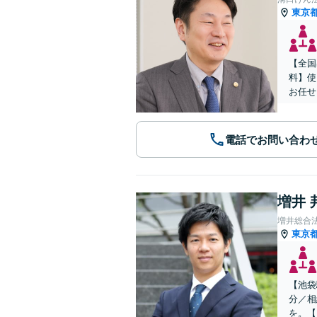
東京
【全国
料】使
お任せ
電話でお問い合わ
増井 
増井総合
東京
【池袋
分／相
を。【