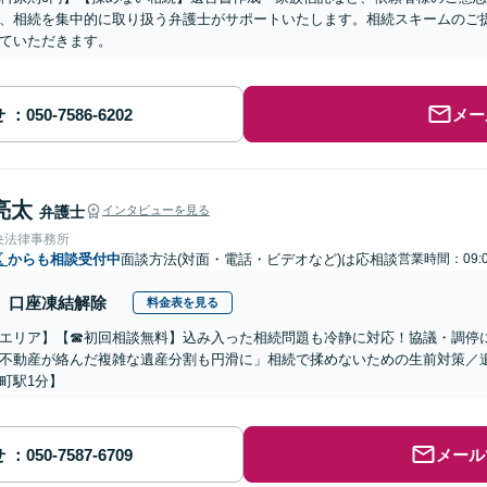
、相続を集中的に取り扱う弁護士がサポートいたします。相続スキームのご
ていただきます。
せ
メー
亮太
弁護士
インタビューを見る
央法律事務所
区
からも相談受付中
面談方法(対面・電話・ビデオなど)は応相談
営業時間：09:0
口座凍結解除
料金表を見る
エリア】【☎︎初回相談無料】込み入った相続問題も冷静に対応！協議・調停
不動産が絡んだ複雑な遺産分割も円滑に」相続で揉めないための生前対策／
町駅1分】
せ
メール