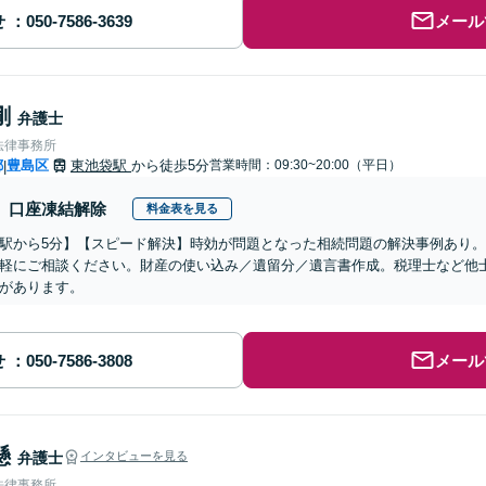
せ
メール
剛
弁護士
法律事務所
都
豊島区
東池袋駅
から徒歩5分
営業時間：09:30~20:00（平日）
|
口座凍結解除
料金表を見る
駅から5分】【スピード解決】時効が問題となった相続問題の解決事例あり
軽にご相談ください。財産の使い込み／遺留分／遺言書作成。税理士など他
があります。
せ
メール
懸
弁護士
インタビューを見る
法律事務所