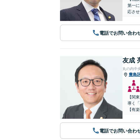
第一に
応させ
電話でお問い合わ
友成 
丸の内中
豊島
【関東
導く「
【有楽
電話でお問い合わ