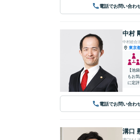
電話でお問い合わ
中村 
中村総合
東京
【池袋
もお気
に定評
電話でお問い合わ
溝口 
溝口けん