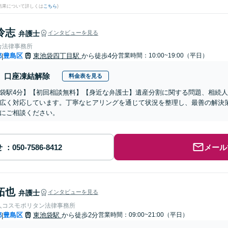
結果について詳しくは
こちら
)
怜志
弁護士
インタビューを見る
合法律事務所
都
豊島区
東池袋四丁目駅
から徒歩4分
営業時間：10:00~19:00（平日）
|
口座凍結解除
料金表を見る
袋駅4分】【初回相談無料】【身近な弁護士】遺産分割に関する問題、相続
広く対応しています。丁寧なヒアリングを通じて状況を整理し、最善の解決
にご相談ください。
せ
メール
拓也
弁護士
インタビューを見る
人コスモポリタン法律事務所
都
豊島区
東池袋駅
から徒歩2分
営業時間：09:00~21:00（平日）
|