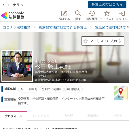
弁護士の方はこちら
ココナラへ
投稿する
探す
閲覧履歴
マイリスト
ログイン
ココナラ法律相談
東京都で法律相談できる弁護士
豊島区で法律相談で
マイリストに入れる
すぎた さとし
杉田 聡士
弁護士
弁護士法人オリオン 池袋東口法律事務所
吉祥寺駅
東京都
豊島区南池袋2-15-3 前田ビル3階
対応体制
カード利用可
分割払い利用可
休日面談可
交通事故・借金問題・相続問題・インターネット問題は無料相談可
注意補足
能です。
インタビュー
注力分野
事例紹介
料金表
プロフィール