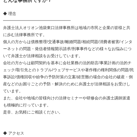
どんな事務所ですか？
◆ 理念
━━━━━━━━━━━━━━━━━
弁護士法人オリオン池袋東口法律事務所は地域の市民と企業の皆様と共
に歩む法律事務所です。
個人の方からは債務整理/交通事故/離婚問題/相続問題/消費者被害/インタ
ーネットの問題・発信者情報開示請求/刑事事件などの様々なお悩みにつ
いて弁護士が法律相談をお受けしています。
会社の方からは顧問契約を基本に会社業務の法的助言/事業計画の法的チ
ェック/取引先とのトラブル/ウェブサービスや著作権の権利関係の問題/民
事訴訟/債権回収や紛争の予防対策の立案/経営難の場合の会社の破産・倒
産などのお困りごとの予防・解決のために弁護士が法律相談をお受けし
ています。
また、会社や地域の皆様向けの法律セミナーや研修会の弁護士講師派遣
も積極的に行っています。
是非、お気軽にご相談ください。
◆ アクセス