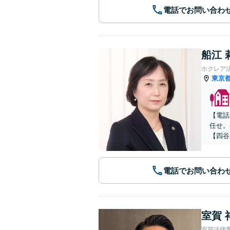
電話でお問い合わ
船江 
ホクレア
東京
【電話
任せ。
【四谷
電話でお問い合わ
室賀 
室賀法律