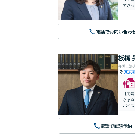
できる
電話でお問い合わ
板橋 
弁護士法
東京
【宅建
さま双
バイス
電話で面談予約