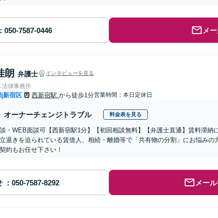
メー
佳朗
弁護士
インタビューを見る
ス法律事務所
都
新宿区
西新宿駅
から徒歩1分
営業時間：本日定休日
|
オーナーチェンジトラブル
料金表を見る
談・WEB面談可【西新宿駅1分】【初回相談無料】【弁護士直通】賃料滞納
立退きを迫られている賃借人、相続・離婚等で「共有物の分割」にお悩みの
契約もお任せ下さい！
せ
メール