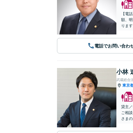
【電話
額、明
ります
電話でお問い合わ
小林 
武蔵総合
東京
貸主／
ご相談
さまの