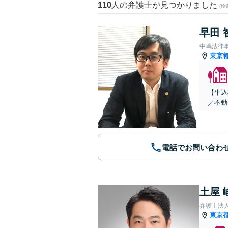
110
人の弁護士が見つかりました
(
早田 
中嶋法律
東京
【牛込
／不動
電話でお問い合わ
土屋 
弁護士法
東京