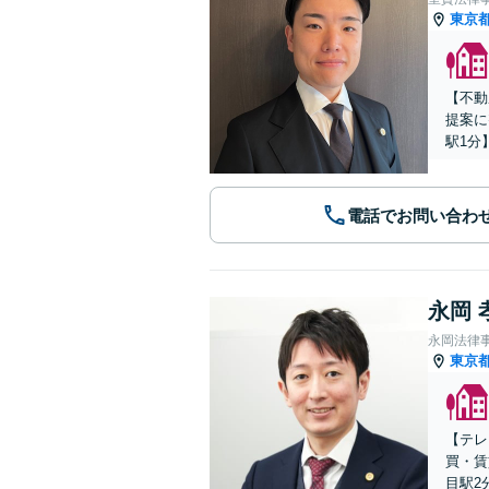
東京
【不動
提案に
駅1分
電話でお問い合わ
永岡 
永岡法律
東京
【テレ
買・賃
目駅2