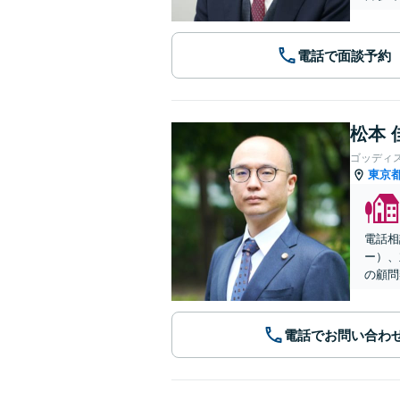
電話で面談予約
松本 
ゴッディ
東京
電話相
ー）、
の顧問
電話でお問い合わ