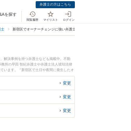
弁護士の方はこちら
&Aを探す
閲覧履歴
マイリスト
ログイン
護士
新宿区でオーナーチェンジに強い弁護士
士、解決事例を持つ弁護士なども掲載中。不動
務所の早田 智紀弁護士や弁護士法人琥珀法律
れています。『新宿区で土日や夜間に発生したオ
くの弁護士を検索したい』『初回相談無料でオー
変更
変更
変更