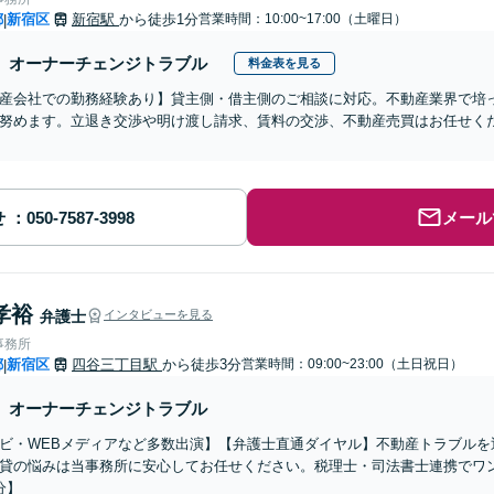
都
新宿区
新宿駅
から徒歩1分
営業時間：10:00~17:00（土曜日）
|
オーナーチェンジトラブル
料金表を見る
産会社での勤務経験あり】貸主側・借主側のご相談に対応。不動産業界で培
努めます。立退き交渉や明け渡し請求、賃料の交渉、不動産売買はお任せく
】
せ
メール
孝裕
弁護士
インタビューを見る
事務所
都
新宿区
四谷三丁目駅
から徒歩3分
営業時間：09:00~23:00（土日祝日）
|
オーナーチェンジトラブル
ビ・WEBメディアなど多数出演】【弁護士直通ダイヤル】不動産トラブルを
貸の悩みは当事務所に安心してお任せください。税理士・司法書士連携でワ
分】