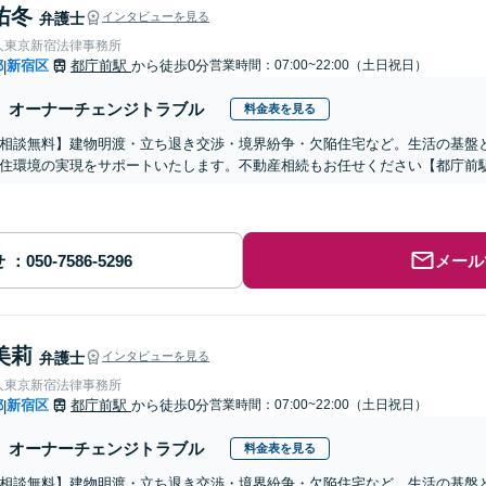
佑冬
弁護士
インタビューを見る
人東京新宿法律事務所
都
新宿区
都庁前駅
から徒歩0分
営業時間：07:00~22:00（土日祝日）
|
オーナーチェンジトラブル
料金表を見る
相談無料】建物明渡・立ち退き交渉・境界紛争・欠陥住宅など。生活の基盤
住環境の実現をサポートいたします。不動産相続もお任せください【都庁前
せ
メール
美莉
弁護士
インタビューを見る
人東京新宿法律事務所
都
新宿区
都庁前駅
から徒歩0分
営業時間：07:00~22:00（土日祝日）
|
オーナーチェンジトラブル
料金表を見る
相談無料】建物明渡・立ち退き交渉・境界紛争・欠陥住宅など。生活の基盤