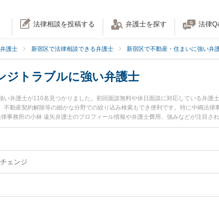
法律相談を投稿する
弁護士を探す
法律Q
弁護士
新宿区で法律相談できる弁護士
新宿区で不動産・住まいに強い弁
ンジトラブルに強い弁護士
強い弁護士が110名見つかりました。初回面談無料や休日面談に対応している弁護
、不動産契約解除等の細かな分野での絞り込み検索もでき便利です。特に中嶋法律事
合法律事務所の小林 遠矢弁護士のプロフィール情報や弁護士費用、強みなどが注目さ
弁護士に相談したい』『オーナーチェンジトラブルのトラブル解決の実績豊富な近
内の弁護士に相談予約したい』などでお困りの相談者さんにおすすめです。
チェンジ