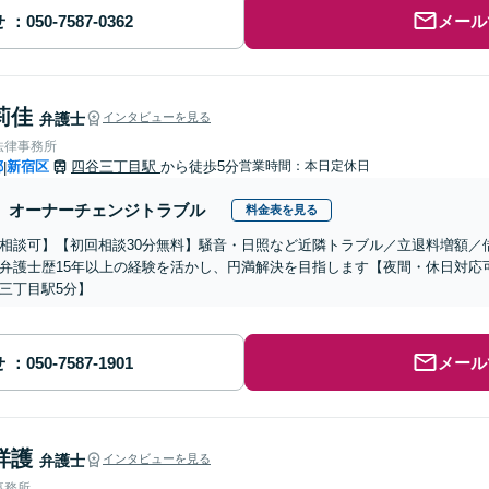
せ
メール
莉佳
弁護士
インタビューを見る
法律事務所
都
新宿区
四谷三丁目駅
から徒歩5分
営業時間：本日定休日
|
オーナーチェンジトラブル
料金表を見る
相談可】【初回相談30分無料】騒音・日照など近隣トラブル／立退料増額／
弁護士歴15年以上の経験を活かし、円満解決を目指します【夜間・休日対応
三丁目駅5分】
せ
メール
祥護
弁護士
インタビューを見る
事務所