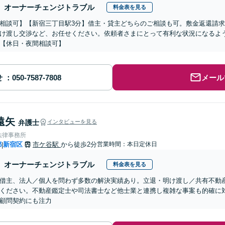
オーナーチェンジトラブル
料金表を見る
相談可】【新宿三丁目駅3分】借主・貸主どちらのご相談も可。敷金返還請
け渡し交渉など、お任せください。依頼者さまにとって有利な状況になるよ
【休日・夜間相談可】
せ
メール
遠矢
弁護士
インタビューを見る
法律事務所
都
新宿区
市ケ谷駅
から徒歩2分
営業時間：本日定休日
|
オーナーチェンジトラブル
料金表を見る
借主、法人／個人を問わず多数の解決実績あり。立退・明け渡し／共有不動
ください。不動産鑑定士や司法書士など他士業と連携し複雑な事案も的確に
顧問契約にも注力