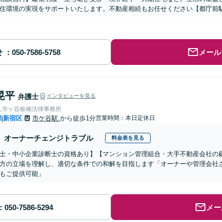
住環境の実現をサポートいたします。不動産相続もお任せください【都庁前
せ
メール
晃平
弁護士
インタビューを見る
人市ヶ谷板橋法律事務所
都
新宿区
市ケ谷駅
から徒歩1分
営業時間：本日定休日
|
オーナーチェンジトラブル
料金表を見る
士・中小企業診断士の資格あり】【マンション管理組合・大手不動産会社の
方の立場を理解し、適切な条件での和解を目指します「オーナーや管理会社
もご提供可能」
メー