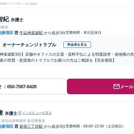
検索結果について詳しくは
こちら
)
智紀
弁護士
事務所
都
新宿区
牛込神楽坂駅
から徒歩3分
営業時間：本日定休日
|
オーナーチェンジトラブル
料金表を見る
神楽坂駅3分】店舗やオフィスの立退・賃料不払による明渡請求・借地権の
産の売買・賃貸借のトラブルでお困りの方はご相談を【完全個室】
せ
メール
峻
弁護士
インタビューを見る
人琥珀法律事務所 新宿事務所
都
新宿区
新宿三丁目駅
から徒歩3分
営業時間：09:00~22:00（土日祝日）
|