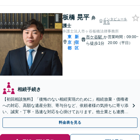
板橋 晃平
弁
インタビューを
見る
護士
弁護士法人市ヶ谷板橋法律事務所
東
新
市ケ谷駅
か
営業時間：09:00~
京
宿
|
20:00（平日）
ら徒歩1分
都
区
相続手続き
【初回相談無料】「後悔のない相続実現のために」相続放棄・債権者
への対応、高額な遺産分割、寄与分など、依頼者様の気持ちに寄り添
い、誠実・丁寧・迅速な対応を心掛けております。他士業とも連携し
円滑な相続を目指します【夜間相談可】【市ヶ谷駅1分】
料金表を見る