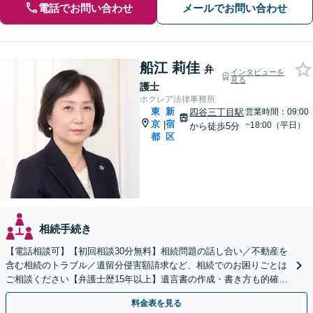
電話でお問い合わせ
メールでお問い合わせ
船江 莉佳
弁
インタビューを
見る
護士
ホクレア法律事務所
東
新
四谷三丁目駅
営業時間：09:00
京
宿
|
~18:00（平日）
から徒歩5分
都
区
相続手続き
【電話相談可】【初回相談30分無料】相続問題の話し合い／不動産を
含む相続のトラブル／遺留分侵害額請求など、相続でのお困りごとは
ご相談ください【弁護士歴15年以上】遺言書の作成・書き方も的確に
アドバイス【夜間・休日対応可】【四谷三丁目駅5分】
料金表を見る