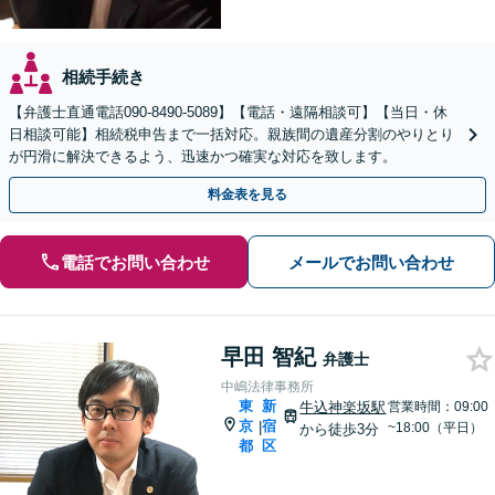
相続手続き
【弁護士直通電話090-8490-5089】【電話・遠隔相談可】【当日・休
日相談可能】相続税申告まで一括対応。親族間の遺産分割のやりとり
が円滑に解決できるよう、迅速かつ確実な対応を致します。
料金表を見る
電話でお問い合わせ
メールでお問い合わせ
早田 智紀
弁護士
中嶋法律事務所
東
新
牛込神楽坂駅
営業時間：09:00
京
宿
|
~18:00（平日）
から徒歩3分
都
区