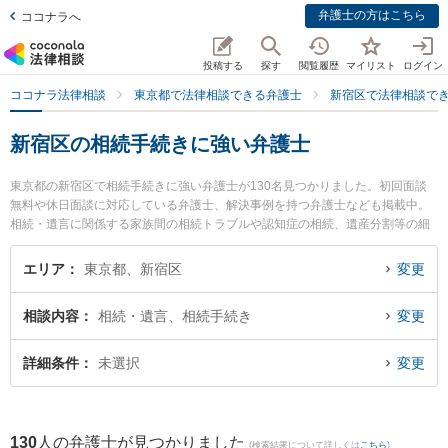
弁護士の方はこちら
ココナラへ
投稿する
探す
閲覧履歴
マイリスト
ログイン
ココナラ法律相談
東京都で法律相談できる弁護士
新宿区で法律相談で
新宿区の相続手続きに強い弁護士
東京都の新宿区で相続手続きに強い弁護士が130名見つかりました。初回面談
無料や休日面談に対応している弁護士、解決事例を持つ弁護士なども掲載中。
相続・遺言に関係する家族間の相続トラブルや認知症の相続、遺産分割等の細
かな分野での絞り込み検索もでき便利です。特にAuthense法律事務所 新宿オフ
ィスの井手上 祐希弁護士や飯田橋法律事務所の中野 雅也弁護士、山田法律事務
エリア
東京都、新宿区
変更
所の髙橋 鉄平弁護士のプロフィール情報や弁護士費用、強みなどが注目されて
います。『新宿区で土日や夜間に発生した相続手続きのトラブルを今すぐに弁
相談内容
相続・遺言、相続手続き
変更
護士に相談したい』『相続手続きのトラブル解決の実績豊富な近くの弁護士を
検索したい』『初回相談無料で相続手続きを法律相談できる新宿区内の弁護士
に相談予約したい』などでお困りの相談者さんにおすすめです。
詳細条件
未選択
変更
130
人の弁護士が見つかりました
(検索結果について詳しくは
こちら
)