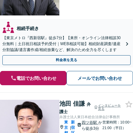
相続手続き
【東京メトロ『西新宿駅』徒歩7分】【来所・オンライン法律相談30
分無料｜土日祝日相談予約受付｜WEB相談可能】相続財産調査/遺産
分割協議/遺言書作成/相続放棄など、解決のため全力を尽くします
料金表を見る
電話でお問い合わせ
メールでお問い合わせ
池田 佳謙
弁
インタビューを
見る
護士
弁護士法人東日本総合法律会計事務所
東
新
四ツ谷駅
か
営業時間：10:00~
京
宿
|
21:00（平日）
ら徒歩3分
都
区