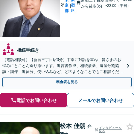
新宿三丁目駅
営業時間：09:00
京
宿
|
~22:00（平日）
から徒歩3分
都
区
相続手続き
【電話相談可】【新宿三丁目駅3分】丁寧に対話を重ね、皆さまのお
悩みにとことん寄り添います。遺言書作成、相続放棄、遺産分割協
議・調停、遺留分、使い込みなど、どのようなことでもご相談くださ
い【休日・夜間相談可】【WEB面談可】【出張相談可】
料金表を見る
電話でお問い合わせ
メールでお問い合わせ
松本 佳朗
弁
インタビューを
見る