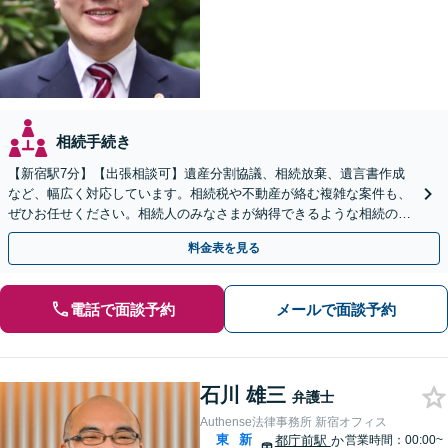
相続手続き
【新宿駅7分】【出張相談可】遺産分割協議、相続放棄、遺言書作成
など、幅広く対応しています。相続税や不動産が絡む複雑な案件も、
ぜひお任せください。相続人のみなさまが納得できるような相続の実
現に向け、誠心誠意対応いたします。【完全個室で対応】
料金表を見る
電話で面談予約
メールで面談予約
石川 雄三
弁護士
Authense法律事務所 新宿オフィス
東
新
都庁前駅
か
営業時間：00:00~