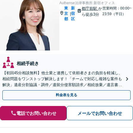
Authense法律事務所 新宿オフィス
東
新
都庁前駅
か
営業時間：00:00~
京
宿
|
23:59（平日）
ら徒歩3分
都
区
相続手続き
【初回45分相談無料】他士業と連携して依頼者さまの負担を軽減し、
相続問題をワンストップ解決します！「チームで対応し複雑な案件も
解決」遺産分割協議・調停／遺留分侵害額請求／相続放棄／遺言書作
成
料金表を見る
電話でお問い合わせ
メールでお問い合わせ