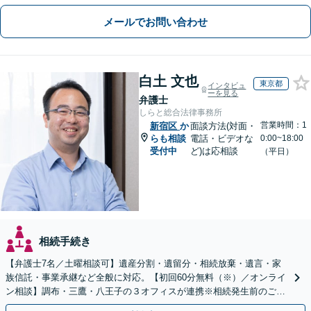
メールでお問い合わせ
白土 文也
東京都
インタビュ
ーを見る
弁護士
しらと総合法律事務所
営業時間：1
新宿区
か
面談方法(対面・
らも相談
電話・ビデオな
0:00~18:00
受付中
ど)は応相談
（平日）
相続手続き
【弁護士7名／土曜相談可】遺産分割・遺留分・相続放棄・遺言・家
族信託・事業承継など全般に対応。【初回60分無料（※）／オンライ
ン相談】調布・三鷹・八王子の３オフィスが連携※相続発生前のご相
談など有料相談になるものもございます。