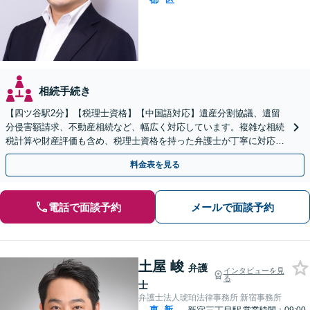
相続手続き
【四ツ谷駅2分】【税理士資格】【中国語対応】遺産分割協議、遺留
分侵害額請求、不動産相続など、幅広く対応しています。複雑な相続
税計算や財産評価も含め、税理士資格を持った弁護士が丁寧に対応い
たします。お困りの際はぜひご相談ください。
料金表を見る
電話で面談予約
メールで面談予約
土屋 峻
弁護
インタビューを見
る
士
弁護士法人琥珀法律事務所 新宿事務所
東
新