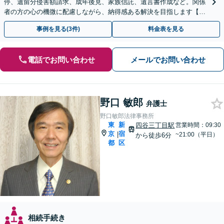
停、遺留分侵害額請求、成年後見、家族信託、遺言書作成など。関係
者の方の心の機微に配慮しながら、納得感ある解決を目指します【都
庁前駅直結】【複数拠点あり】
事例を見る(3件)
料金表を見る
電話でお問い合わせ
メールでお問い合わせ
野口 敏郎
弁護士
野口敏郎法律事務所
東
新
四谷三丁目駅
営業時間：09:30
京
宿
|
~21:00（平日）
から徒歩6分
都
区
相続手続き