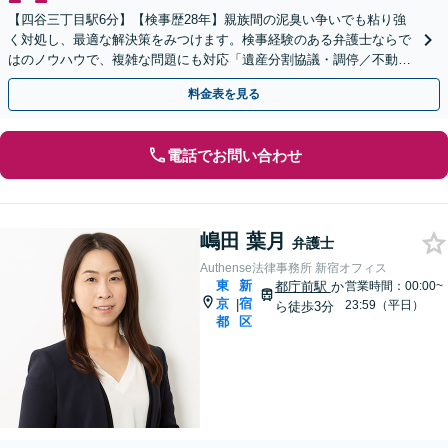
【四谷三丁目駅6分】【検事歴28年】親族間の泥臭い争いでも粘り強
く対処し、最適な解決策をみつけます。検事経験のある弁護士ならで
はのノウハウで、複雑な問題にも対応「遺産分割協議・調停／不動産
相続／相続放棄／使い込みほか」【休日・夜間相談可】
料金表を見る
電話でお問い合わせ
嶋田 葉月
弁護士
Authense法律事務所 新宿オフィス
東
新
都庁前駅
か
営業時間：00:00~
京
宿
|
23:59（平日）
ら徒歩3分
都
区