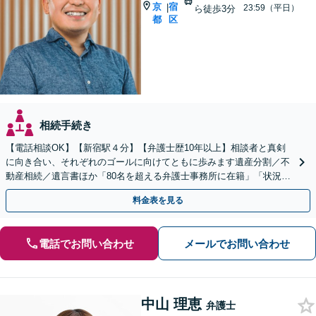
京
宿
|
23:59（平日）
ら徒歩3分
都
区
相続手続き
【電話相談OK】【新宿駅４分】【弁護士歴10年以上】相談者と真剣
に向き合い、それぞれのゴールに向けてともに歩みます遺産分割／不
動産相続／遺言書ほか「80名を超える弁護士事務所に在籍」「状況に
合ったサポートプラン」【休日・夜間相談あり】
料金表を見る
電話でお問い合わせ
メールでお問い合わせ
中山 理恵
弁護士