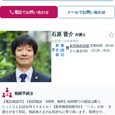
電話でお問い合わせ
メールでお問い合わせ
石原 晋介
弁護士
石原晋介法律事務所
東
新
新宿御苑前駅
営業時間：09:30
京
宿
|
~22:30（平日）
から徒歩3分
都
区
相続手続き
【電話相談可】【初回面談「1時間」無料】短時間での面談は断り、
じっくりとお話を伺うスタイル！【新宿御苑前駅3分】「一人」の弁
護士が全て対応。相談者さまのお気持ちに寄り添います。税理士やカ