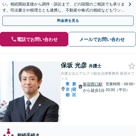
い。相続開始直後から調停・訴訟まで、どの段階のご相談でも承りま
す。司法書士や税理士とも連携し、不動産や株式の相続などもワンス
トップで対応可能。遺言書作成や事業承継のご相談にも対応
料金表を見る
電話でお問い合わせ
メールでお問い合わせ
保坂 光彦
弁護士
弁護士法人アルファ総合法律事務所 新宿オフ
ィス
東
新
新宿西口駅
営業時間：09:00~
京
宿
|
20:00（平日）
から徒歩1分
都
区
相続手続き