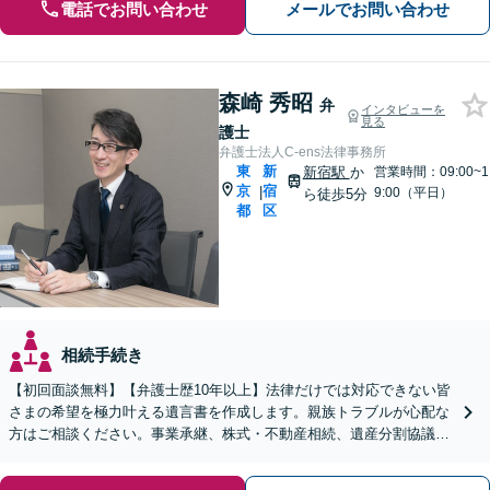
電話でお問い合わせ
メールでお問い合わせ
森崎 秀昭
弁
インタビューを
見る
護士
弁護士法人C-ens法律事務所
東
新
新宿駅
か
営業時間：09:00~1
京
宿
|
9:00（平日）
ら徒歩5分
都
区
相続手続き
【初回面談無料】【弁護士歴10年以上】法律だけでは対応できない皆
さまの希望を極力叶える遺言書を作成します。親族トラブルが心配な
方はご相談ください。事業承継、株式・不動産相続、遺産分割協議・
調停などにも対応【出張相談は全国可】【新宿駅5分】