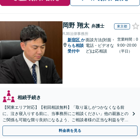
岡野 翔太
弁護士
東京都
RJB法律事務所
営業時間：0
新宿区
か
面談方法(対面・
らも相談
電話・ビデオな
9:00~20:00
受付中
ど)は応相談
（平日）
相続手続き
【関東エリア対応】【初回相談無料】「取り返しがつかなくなる前
に、泣き寝入りする前に、当事務所にご相談ください」他の親族との
ご関係も可能な限り良好になるよう、ご相談者様の正当な利益を守り
つつ、双方が納得できる着地点を探ります。
料金表を見る