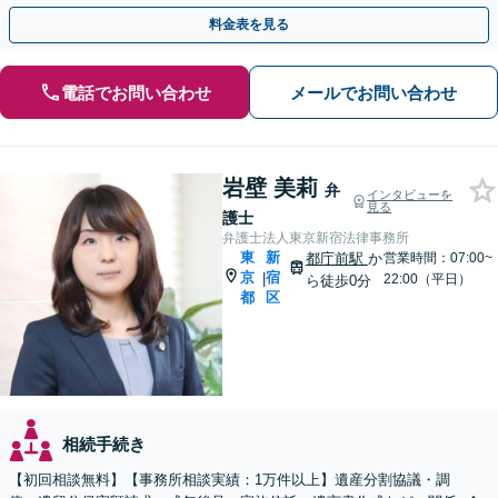
ウンセラーと連携し、生前対策のご相談も
料金表を見る
電話でお問い合わせ
メールでお問い合わせ
岩壁 美莉
弁
インタビューを
見る
護士
弁護士法人東京新宿法律事務所
東
新
都庁前駅
か
営業時間：07:00~
京
宿
|
22:00（平日）
ら徒歩0分
都
区
相続手続き
【初回相談無料】【事務所相談実績：1万件以上】遺産分割協議・調