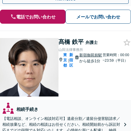
電話でお問い合わせ
メールでお問い合わせ
髙橋 鉄平
弁護士
山田法律事務所
東
新
新宿御苑前駅
営業時間：00:00
京
宿
|
~23:59（平日）
から徒歩1分
都
区
相続手続き
【電話相談、オンライン相談対応可】遺産分割／遺留分侵害額請求／
相続放棄など、相続の相談はお任せください。相続開始前から訴訟対
応までどの段階でも対応いたします。心情的な面にも配慮し、納得感