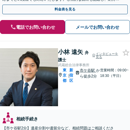
の高い解決を目指します【新宿御苑前駅徒歩1分】
料金表を見る
電話でお問い合わせ
メールでお問い合わせ
小林 遠矢
弁
インタビューを
見る
護士
武蔵総合法律事務所
東
新
市ケ谷駅
か
営業時間：09:00~
京
宿
|
18:30（平日）
ら徒歩2分
都
区
相続手続き
【市ケ谷駅2分】遺産分割や遺留分など、相続問題はご相談くださ