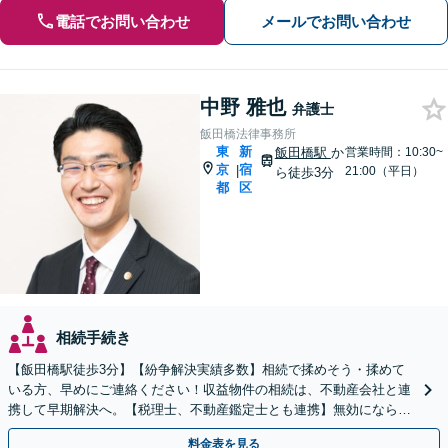
電話でお問い合わせ
メールでお問い合わせ
中野 雅也
弁護士
飯田橋法律事務所
東
新
飯田橋駅
か
営業時間：10:30~
京
宿
|
21:00（平日）
ら徒歩3分
都
区
相続手続き
【飯田橋駅徒歩3分】【紛争解決実績多数】相続で揉めそう・揉めて
いる方、早めにご連絡ください！収益物件の相続は、不動産会社と連
携して早期解決へ。【税理士、不動産鑑定士とも連携】無効にならな
い「遺言書作成」も対応いたします。
料金表を見る