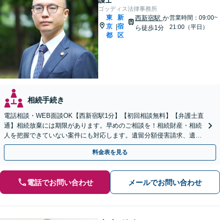
護士
ゴッディス法律事務所
東
新
西新宿駅
か
営業時間：09:00~
京
宿
|
21:00（平日）
ら徒歩1分
都
区
相続手続き
電話相談・WEB面談OK【西新宿駅1分】【初回相談無料】【弁護士直
通】相続放棄には期限があります。早めのご相談を！相続財産・相続
人を把握できていない案件にも対応します。遺留分額侵害請求、遺言
無効などの特殊なケースもお任せ下さい。
料金表を見る
電話でお問い合わせ
メールでお問い合わせ