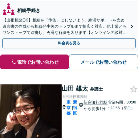
相続手続き
【出張相談OK】相続を「争族」にしないよう、終活サポートを含め
遺言書の作成から相続発生後のトラブルまで幅広く対応。他士業とも
ワンストップで連携し、円滑な解決を図ります【オンライン面談対
応】【新宿駅1分】
料金表を見る
電話でお問い合わせ
メールでお問い合わせ
山田 雄太
弁護士
山田法律事務所
東
新
新宿御苑前駅
営業時間：00:00
京
宿
|
~23:55（平日）
から徒歩1分
都
区