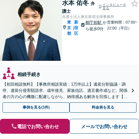
水本 佑冬
弁
インタビューを
見る
護士
弁護士法人東京新宿法律事務所
東
新
都庁前駅
か
営業時間：07:00~
京
宿
|
22:00（平日）
ら徒歩0分
都
区
相続手続き
【初回相談無料】【事務所相談実績：1万件以上】遺産分割協議・調
停、遺留分侵害額請求、成年後見、家族信託、遺言書作成など。関係
者の方の心の機微に配慮しながら、納得感ある解決を目指します【都
庁前駅直結】【複数拠点あり】
事例を見る(3件)
料金表を見る
電話でお問い合わせ
メールでお問い合わせ