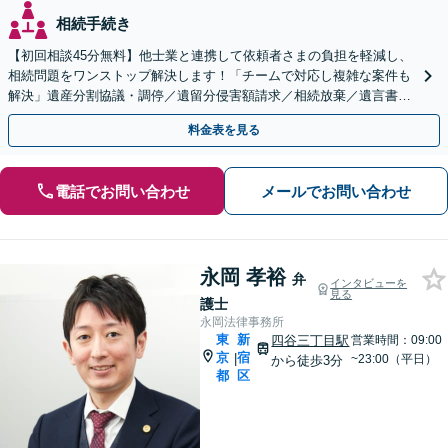
相続手続き
【初回相談45分無料】他士業と連携して依頼者さまの負担を軽減し、
相続問題をワンストップ解決します！「チームで対応し複雑な案件も
解決」遺産分割協議・調停／遺留分侵害額請求／相続放棄／遺言書作
成
料金表を見る
電話でお問い合わせ
メールでお問い合わせ
永岡 孝裕
弁
インタビューを
見る
護士
永岡法律事務所
東
新
四谷三丁目駅
営業時間：09:00
京
宿
|
~23:00（平日）
から徒歩3分
都
区