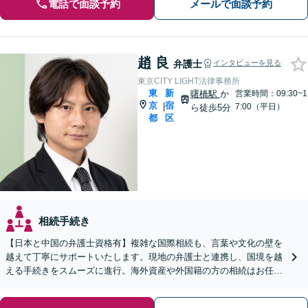
電話で面談予約
メールで面談予約
趙 良
弁護士
インタビューを見る
東京CITY LIGHT法律事務所
東
新
曙橋駅
か
営業時間：09:30~1
京
宿
|
7:00（平日）
ら徒歩5分
都
区
相続手続き
【日本と中国の弁護士資格有】複雑な国際相続も、言葉や文化の壁を
越えて丁寧にサポートいたします。現地の弁護士と連携し、国境を越
える手続きをスムーズに進行。海外資産や外国籍の方の相続はお任せ
ください【日・中・英の3ヶ国語対応】【初回相談無料】