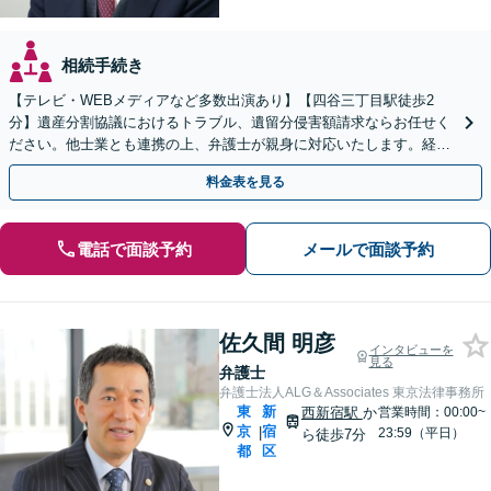
相続手続き
【テレビ・WEBメディアなど多数出演あり】【四谷三丁目駅徒歩2
分】遺産分割協議におけるトラブル、遺留分侵害額請求ならお任せく
ださい。他士業とも連携の上、弁護士が親身に対応いたします。経験
豊富な弁護士にお早めにご相談ください。
料金表を見る
電話で面談予約
メールで面談予約
佐久間 明彦
インタビューを
見る
弁護士
弁護士法人ALG＆Associates 東京法律事務所
東
新
西新宿駅
か
営業時間：00:00~
京
宿
|
23:59（平日）
ら徒歩7分
都
区