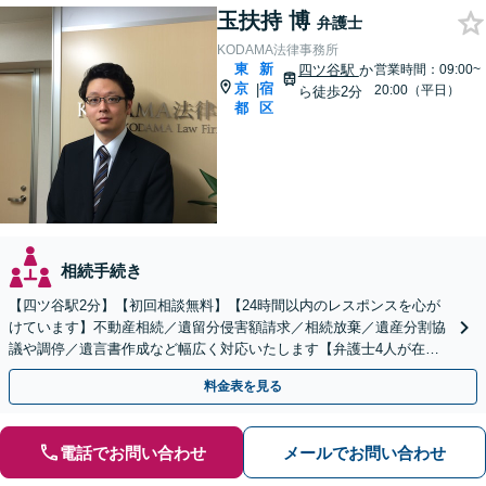
玉扶持 博
弁護士
KODAMA法律事務所
東
新
四ツ谷駅
か
営業時間：09:00~
京
宿
|
20:00（平日）
ら徒歩2分
都
区
相続手続き
【四ツ谷駅2分】【初回相談無料】【24時間以内のレスポンスを心が
けています】不動産相続／遺留分侵害額請求／相続放棄／遺産分割協
議や調停／遺言書作成など幅広く対応いたします【弁護士4人が在籍
する事務所】
料金表を見る
電話でお問い合わせ
メールでお問い合わせ