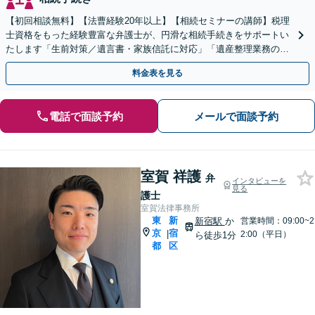
【初回相談無料】【法曹経験20年以上】【相続セミナーの講師】税理
士資格をもった経験豊富な弁護士が、円滑な相続手続きをサポートい
たします「生前対策／遺言書・家族信託に対応」「遺産整理業務の代
行あり」【電話相談】【新宿西口1分】
料金表を見る
電話で面談予約
メールで面談予約
室賀 祥護
弁
インタビューを
見る
護士
室賀法律事務所
東
新
新宿駅
か
営業時間：09:00~2
京
宿
|
2:00（平日）
ら徒歩1分
都
区