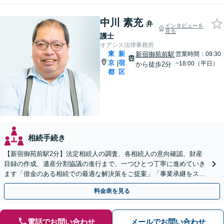
中川 素充
弁
インタビューを
見る
護士
オアシス法律事務所
東
新
新宿御苑前駅
営業時間：09:30
京
宿
|
~18:00（平日）
から徒歩2分
都
区
相続手続き
【新宿御苑前駅2分】法定相続人の調査、各相続人の意向確認、財産
目録の作成、遺産分割協議の進行まで、一つひとつ丁寧に進めていき
ます「借金のある相続での最適な解決策をご提案」「事業承継をスム
ーズに進めるサポート／業種特有の課題にも柔軟に対応」
料金表を見る
電話でお問い合わせ
メールでお問い合わせ