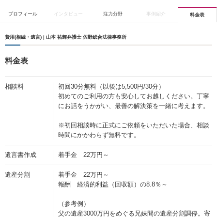
プロフィール
インタビュー
注力分野
事例紹介
料金表
費用(相続・遺言) | 山本 祐輝弁護士 佐野総合法律事務所
料金表
相談料
初回30分無料（以後は5,500円/30分）
初めてのご利用の方も安心してお越しください。丁寧
にお話をうかがい、最善の解決策を一緒に考えます。
※初回相談時に正式にご依頼をいただいた場合、相談
時間にかかわらず無料です。
遺言書作成
着手金 22万円～
遺産分割
着手金 22万円～
報酬 経済的利益（回収額）の8.8％～
（参考例）
父の遺産3000万円をめぐる兄妹間の遺産分割調停。寄