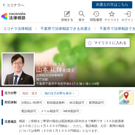
弁護士の方はこちら
ココナラへ
投稿する
探す
閲覧履歴
マイリスト
ログイン
ココナラ法律相談
千葉県で法律相談できる弁護士
千葉市で法律相談で
マイリストに入れる
やまもと ゆうき
山本 祐輝
弁護士
佐野総合法律事務所
県庁前駅
千葉県
千葉市中央区中央4-17-3 袖ヶ浦ビル6階
注力分野
相続・遺言
他の注力分野を表示
対応体制
分割払い利用可
初回面談無料
休日面談可
夜間面談可
電話相談可
メール相談可
WEB面談可
相談・ご依頼をご希望の場合は面談相談1回30分まで無料です（３０分超過後
注意補足
は３０分ごとに１万１０００円税込）。ただし、電話相談、土日・夜間の相談
については有料（３０分１万１０００円税込）となります。