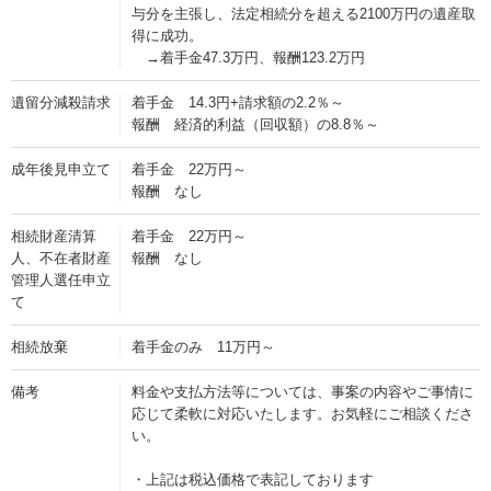
与分を主張し、法定相続分を超える2100万円の遺産取
得に成功。
→着手金47.3万円、報酬123.2万円
遺留分減殺請求
着手金 14.3円+請求額の2.2％～
報酬 経済的利益（回収額）の8.8％～
成年後見申立て
着手金 22万円～
報酬 なし
相続財産清算
着手金 22万円～
人、不在者財産
報酬 なし
管理人選任申立
て
相続放棄
着手金のみ 11万円～
備考
料金や支払方法等については、事案の内容やご事情に
応じて柔軟に対応いたします。お気軽にご相談くださ
い。
・上記は税込価格で表記しております