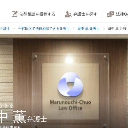
法律相談を投稿する
弁護士を探す
法律Q
弁護士
千代田区で法律相談できる弁護士
田中 薫 弁護士
田中 薫 弁
 かをる
中 薫
弁護士
央法律事務所