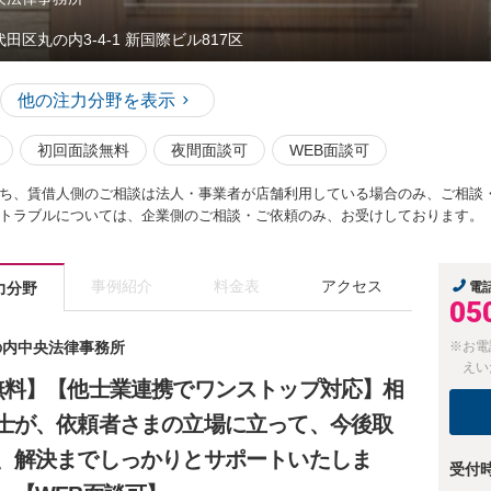
代田区丸の内3-4-1 新国際ビル817区
他の注力分野を表示
初回面談無料
夜間面談可
WEB面談可
ち、賃借人側のご相談は法人・事業者が店舗利用している場合のみ、ご相談
トラブルについては、企業側のご相談・ご依頼のみ、お受けしております。
事例紹介
料金表
アクセス
力分野
電
05
丸の内中央法律事務所
※お電
えい
無料】【他士業連携でワンストップ対応】相
士が、依頼者さまの立場に立って、今後取
、解決までしっかりとサポートいたしま
受付