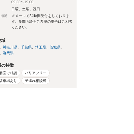
09:30〜19:00
日
日曜、土曜、祝日
日補足
※メールで24時間受付をしておりま
す。夜間面談をご希望の場合はご相談
ください。
地域
神奈川県
千葉県
埼玉県
茨城県
群馬県
所の特徴
個室で相談
バリアフリー
駐車場あり
子連れ相談可