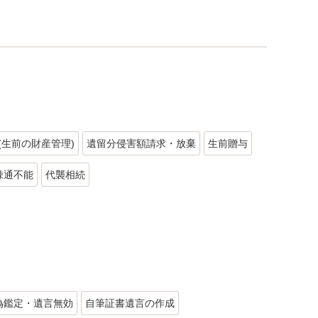
(生前の財産管理)
遺留分侵害額請求・放棄
生前贈与
疎通不能
代襲相続
偽鑑定・遺言無効
自筆証書遺言の作成