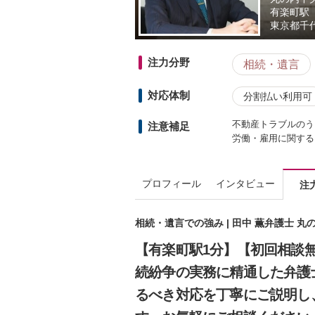
有楽町駅
東京都
千
注力分野
相続・遺言
対応体制
分割払い利用可
不動産トラブルのう
注意補足
労働・雇用に関する
プロフィール
インタビュー
注
相続・遺言での強み | 田中 薫弁護士 
【有楽町駅1分】【初回相談
続紛争の実務に精通した弁護
るべき対応を丁寧にご説明し