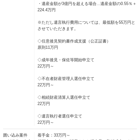
・遺産金額が3億円を超える場合...遺産金額の0.55％＋
224.4万円
※ただし遺言執行費用については、最低額を55万円と
させていただきます。
◇任意後見契約書作成支援（公正証書）
原則11万円
◇成年後見・保佐等開始申立て
22万円～
◇不在者財産管理人選任申立て
22万円～
◇相続財産清算人選任申立て
22万円
◇遺言執行者選任申立て
22万円～
囲い込み案件
着手金：33万円～