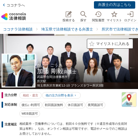
弁護士の方はこちら
ココナラへ
投稿する
探す
閲覧履歴
マイリスト
ログイン
ココナラ法律相談
埼玉県で法律相談できる弁護士
所沢市で法律相談で
マイリストに入れる
かとう ごうき
加藤 剛毅
弁護士
武蔵野合同法律事務所
所沢駅
埼玉県
所沢市東町12-10 ブランズタワー所沢3階
注力分野
相続・遺言
他の注力分野を表示
対応体制
後払い利用可
初回面談無料
休日面談可
夜間面談可
WEB面談可
相続案件・労働事件については、初回６０分無料です（※遺言作成等の生前対
注意補足
策は有料）。なお、オンライン相談は可能ですが、電話やメールでのご相談は
お受けしておりません。