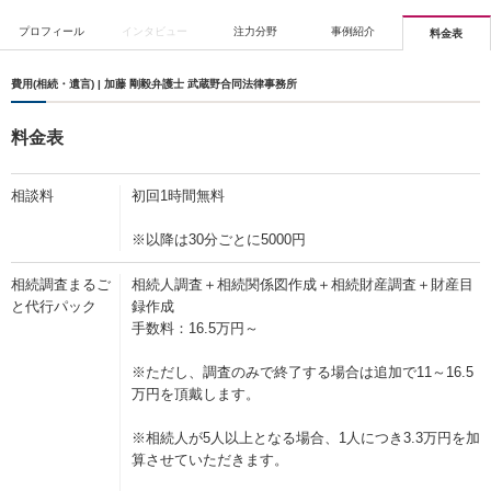
プロフィール
インタビュー
注力分野
事例紹介
料金表
費用(相続・遺言) | 加藤 剛毅弁護士 武蔵野合同法律事務所
料金表
相談料
初回1時間無料
※以降は30分ごとに5000円
相続調査まるご
相続人調査＋相続関係図作成＋相続財産調査＋財産目
と代行パック
録作成
手数料：16.5万円～
※ただし、調査のみで終了する場合は追加で11～16.5
万円を頂戴します。
※相続人が5人以上となる場合、1人につき3.3万円を加
算させていただきます。