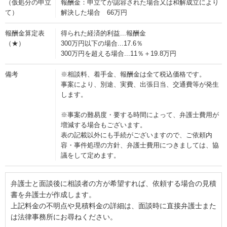
（仮処分の申立
報酬金：申立てが認容された場合又は和解成立により
て）
解決した場合 66万円
報酬金算定表
得られた経済的利益...報酬金
（★）
300万円以下の場合...17.6％
300万円を超える場合...11％＋19.8万円
備考
※相談料、着手金、報酬金は全て税込価格です。
事案により、別途、実費、出張日当、交通費等が発生
します。
※事案の難易度・要する時間によって、弁護士費用が
増減する場合もございます。
表の記載以外にも手続がございますので、ご依頼内
容・事件処理の方針、弁護士費用につきましては、協
議をして定めます。
弁護士と面談後に相談者の方が希望すれば、依頼する場合の見積
書を弁護士が作成します。
上記料金の不明点や見積料金の詳細は、面談時に直接弁護士また
は法律事務所にお尋ねください。