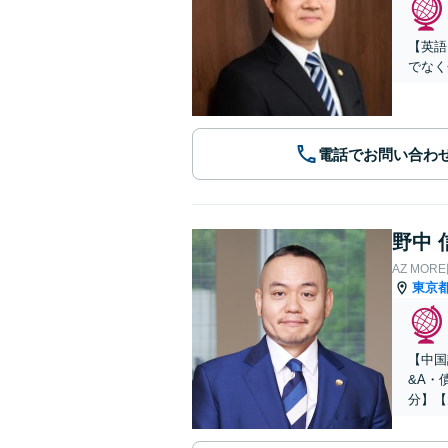
【英語
でなく
電話でお問い合わ
野中 
AZ MO
東京
【中国
&A・
分】【