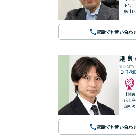
トワー
底【休
電話でお問い合わ
趙 良
東京CITY
千代
【関東
代表弁
回相談
電話でお問い合わ