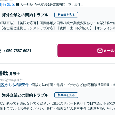
都
千代田区
大手町駅
から徒歩1分
営業時間：本日定休日
|
海外企業との契約トラブル
料金表を見る
町駅直結】【英語対応可】国際離婚／国際相続の実績多数あり！企業法務の
【各士業と連携しワンストップ対応】【夜間・土日祝対応可】【オンライン
せ
メール
裕哉
弁護士
沢綜合法律事務所
田区
からも相談受付中
面談方法(対面・電話・ビデオなど)は応相談
営業時間：
海外企業との契約トラブル
料金表を見る
壁があっても諦めないでください【通訳のサポートあり】で日本語が不安な
働トラブルはお任せください。暴行・傷害などの刑事事件に迅速対応いたし