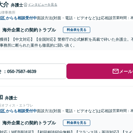
大介
弁護士
インタビューを見る
法律事務所
田区
からも相談受付中
面談方法(対面・電話・ビデオなど)は応相談
営業時間：
海外企業との契約トラブル
料金表を見る
獲得】【中文対応】【全国対応】警察庁の公式解釈を高裁で砕いた弁護士。
事務所に断られた案件も徹底的に闘い抜く。
せ
メール
和
弁護士
所オフィス・エトワレ
田区
からも相談受付中
面談方法(対面・電話・ビデオなど)は応相談
営業時間：
海外企業との契約トラブル
料金表を見る
対応｜WEB面談可】【初回相談60分無料】【フランス語・英語対応】【ス