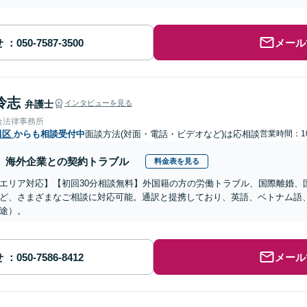
せ
メール
怜志
弁護士
インタビューを見る
合法律事務所
田区
からも相談受付中
面談方法(対面・電話・ビデオなど)は応相談
営業時間：10
海外企業との契約トラブル
料金表を見る
エリア対応】【初回30分相談無料】外国籍の方の労働トラブル、国際離婚、
ど、さまざまなご相談に対応可能。通訳と提携しており、英語、ベトナム語
途）。
せ
メール