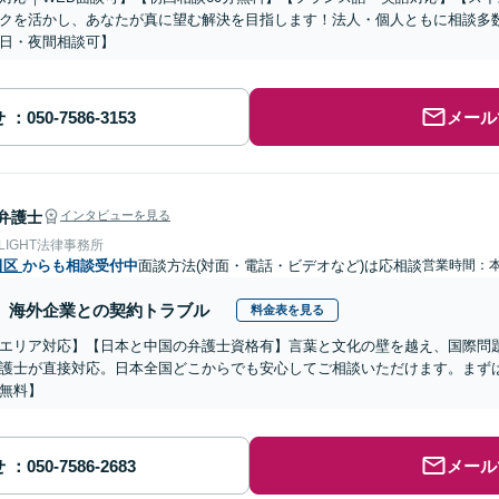
クを活かし、あなたが真に望む解決を目指します！法人・個人ともに相談多
日・夜間相談可】
せ
メール
弁護士
インタビューを見る
 LIGHT法律事務所
田区
からも相談受付中
面談方法(対面・電話・ビデオなど)は応相談
営業時間：
海外企業との契約トラブル
料金表を見る
エリア対応】【日本と中国の弁護士資格有】言葉と文化の壁を越え、国際問
護士が直接対応。日本全国どこからでも安心してご相談いただけます。まず
無料】
せ
メール