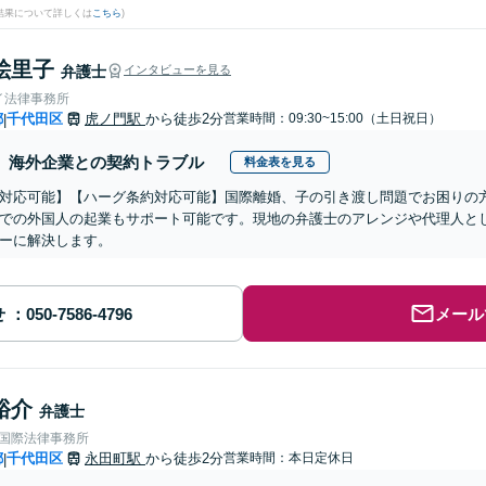
結果について詳しくは
こちら
)
絵里子
弁護士
インタビューを見る
イ法律事務所
都
千代田区
虎ノ門駅
から徒歩2分
営業時間：09:30~15:00（土日祝日）
|
海外企業との契約トラブル
料金表を見る
対応可能】【ハーグ条約対応可能】国際離婚、子の引き渡し問題でお困りの
での外国人の起業もサポート可能です。現地の弁護士のアレンジや代理人と
ーに解決します。
せ
メール
裕介
弁護士
RE国際法律事務所
都
千代田区
永田町駅
から徒歩2分
営業時間：本日定休日
|