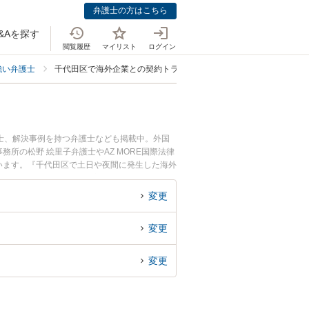
弁護士の方はこちら
&Aを探す
閲覧履歴
マイリスト
ログイン
強い弁護士
千代田区で海外企業との契約トラブルに強い弁護士
士、解決事例を持つ弁護士なども掲載中。外国
の松野 絵里子弁護士やAZ MORE国際法律
ています。『千代田区で土日や夜間に発生した海外
の弁護士を検索したい』『初回相談無料で海外企
変更
変更
変更