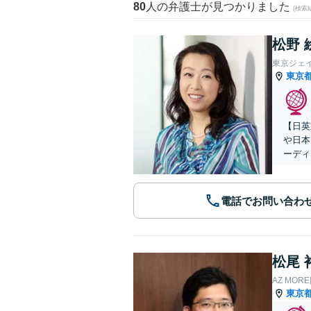
80
人の弁護士が見つかりました
(検索
松野 
東京ジェ
東京
【日英
や日本
ーディ
電話でお問い合わ
松尾 
AZ MO
東京