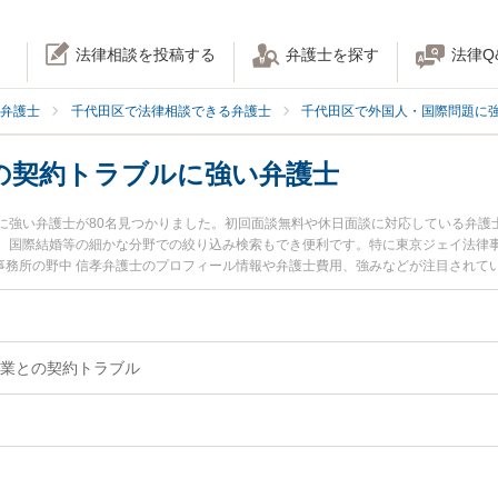
法律相談を投稿する
弁護士を探す
法律Q
弁護士
千代田区で法律相談できる弁護士
千代田区で外国人・国際問題に
の契約トラブルに強い弁護士
に強い弁護士が80名見つかりました。初回面談無料や休日面談に対応している弁護
国際結婚等の細かな分野での絞り込み検索もでき便利です。特に東京ジェイ法律事務所
法律事務所の野中 信孝弁護士のプロフィール情報や弁護士費用、強みなどが注目され
護士に相談したい』『海外企業との契約トラブルのトラブル解決の実績豊富な近く
内の弁護士に相談予約したい』などでお困りの相談者さんにおすすめです。
業との契約トラブル