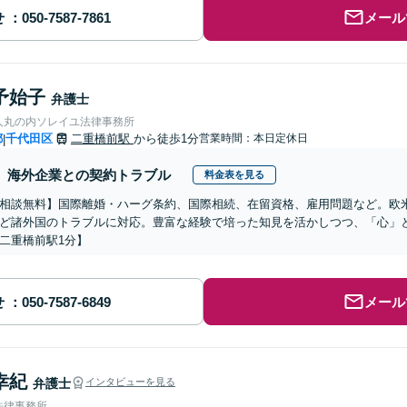
せ
メール
予始子
弁護士
人丸の内ソレイユ法律事務所
都
千代田区
二重橋前駅
から徒歩1分
営業時間：本日定休日
|
海外企業との契約トラブル
料金表を見る
相談無料】国際離婚・ハーグ条約、国際相続、在留資格、雇用問題など。欧
ど諸外国のトラブルに対応。豊富な経験で培った知見を活かしつつ、「心」
二重橋前駅1分】
せ
メール
幸紀
弁護士
インタビューを見る
法律事務所