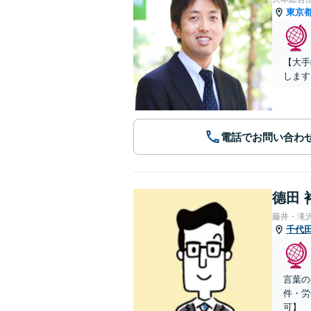
東京
【大手
します
電話でお問い合わ
德田 
藤井・滝
千代
言葉の
件・労
可】