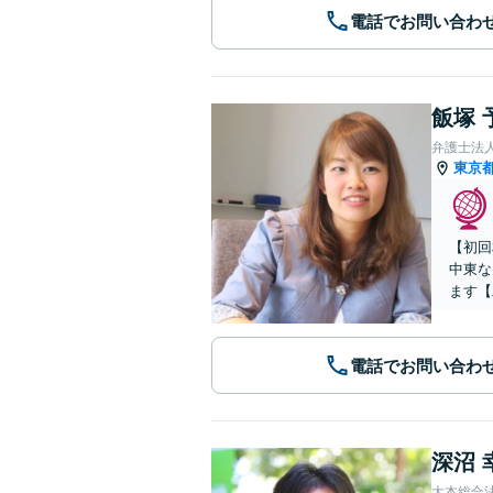
電話でお問い合わ
飯塚 
弁護士法
東京
【初回
中東な
ます【
電話でお問い合わ
深沼 
大本総合