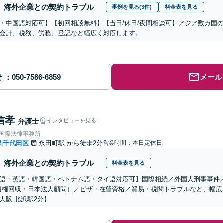
海外企業との契約トラブル
事例を見る(3件)
料金表を見る
・中国語対応可】【初回相談無料】【当日/休日/夜間相談可】アジア数カ国
会計、税務、労務、登記など幅広く対応します。
せ
メール
信孝
弁護士
インタビューを見る
RE国際法律事務所
都
千代田区
永田町駅
から徒歩2分
営業時間：本日定休日
|
海外企業との契約トラブル
料金表を見る
語・英語・韓国語・ベトナム語・タイ語対応可】国際相続／外国人刑事事件
債権回収・日本法人顧問）／ビザ・在留資格／貿易・税関トラブルなど、幅広
大阪:北浜駅2分】