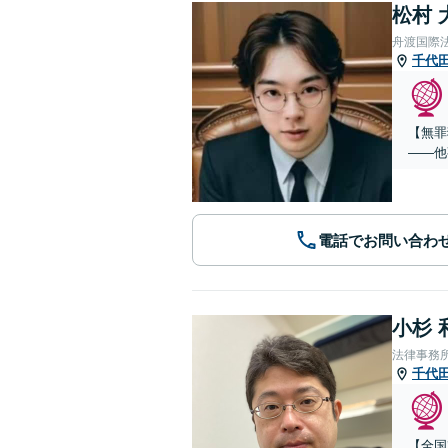
松村 
舟渡国際
千代
【無罪
——他
電話でお問い合わ
小杉 
法律事務
千代
【全国