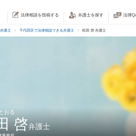
法律相談を投稿する
弁護士を探す
法律Q
弁護士
千代田区で法律相談できる弁護士
松田 啓 弁護士
 とおる
田 啓
弁護士
律事務所