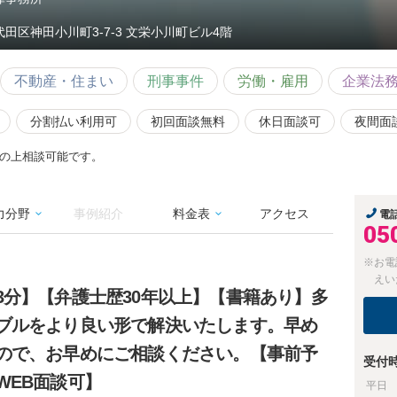
代田区神田小川町3-7-3 文栄小川町ビル4階
不動産・住まい
刑事事件
労働・雇用
企業法
分割払い利用可
初回面談無料
休日面談可
夜間面
の上相談可能です。
力分野
事例紹介
料金表
アクセス
電
05
※お電
えい
3分】【弁護士歴30年以上】【書籍あり】多
ブルをより良い形で解決いたします。早め
ので、お早めにご相談ください。【事前予
受付
WEB面談可】
平日