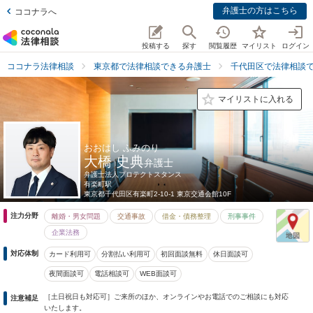
弁護士の方はこちら
ココナラへ
投稿する
探す
閲覧履歴
マイリスト
ログイン
ココナラ法律相談
東京都で法律相談できる弁護士
千代田区で法律相談
マイリストに入れる
おおはし ふみのり
大橋 史典
弁護士
弁護士法人プロテクトスタンス
有楽町駅
東京都
千代田区有楽町2-10-1 東京交通会館10F
注力分野
離婚・男女問題
交通事故
借金・債務整理
刑事事件
企業法務
対応体制
カード利用可
分割払い利用可
初回面談無料
休日面談可
夜間面談可
電話相談可
WEB面談可
［土日祝日も対応可］ご来所のほか、オンラインやお電話でのご相談にも対応
注意補足
いたします。