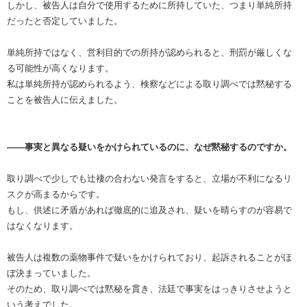
しかし、被告人は自分で使用するために所持していた、つまり単純所持
だったと否定していました。
単純所持ではなく、営利目的での所持が認められると、刑罰が厳しくな
る可能性が高くなります。
私は単純所持が認められるよう、検察などによる取り調べでは黙秘する
ことを被告人に伝えました。
――事実と異なる疑いをかけられているのに、なぜ黙秘するのですか。
取り調べで少しでも辻褄の合わない発言をすると、立場が不利になるリ
スクが高まるからです。
もし、供述に矛盾があれば徹底的に追及され、疑いを晴らすのが容易で
はなくなります。
被告人は複数の薬物事件で疑いをかけられており、起訴されることがほ
ぼ決まっていました。
そのため、取り調べでは黙秘を貫き、法廷で事実をはっきりさせようと
いう考えでした。