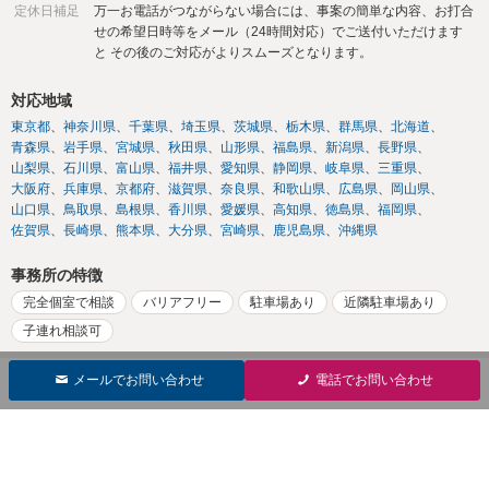
定休日補足
万一お電話がつながらない場合には、事案の簡単な内容、お打合
せの希望日時等をメール（24時間対応）でご送付いただけます
と その後のご対応がよりスムーズとなります。
対応地域
東京都
神奈川県
千葉県
埼玉県
茨城県
栃木県
群馬県
北海道
青森県
岩手県
宮城県
秋田県
山形県
福島県
新潟県
長野県
山梨県
石川県
富山県
福井県
愛知県
静岡県
岐阜県
三重県
大阪府
兵庫県
京都府
滋賀県
奈良県
和歌山県
広島県
岡山県
山口県
鳥取県
島根県
香川県
愛媛県
高知県
徳島県
福岡県
佐賀県
長崎県
熊本県
大分県
宮崎県
鹿児島県
沖縄県
事務所の特徴
完全個室で相談
バリアフリー
駐車場あり
近隣駐車場あり
子連れ相談可
メールでお問い合わせ
電話でお問い合わせ
ココナラ法律相談について