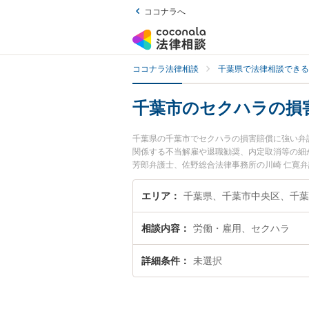
ココナラへ
ココナラ法律相談
千葉県で法律相談できる
千葉市のセクハラの損
千葉県の千葉市でセクハラの損害賠償に強い弁
関係する不当解雇や退職勧奨、内定取消等の細か
芳郎弁護士、佐野総合法律事務所の川崎 仁寛
ラブルを今すぐに弁護士に相談したい』『セク
葉市内の弁護士に相談予約したい』などでお困
エリア
千葉県、千葉市中央区、千
相談内容
労働・雇用、セクハラ
詳細条件
未選択