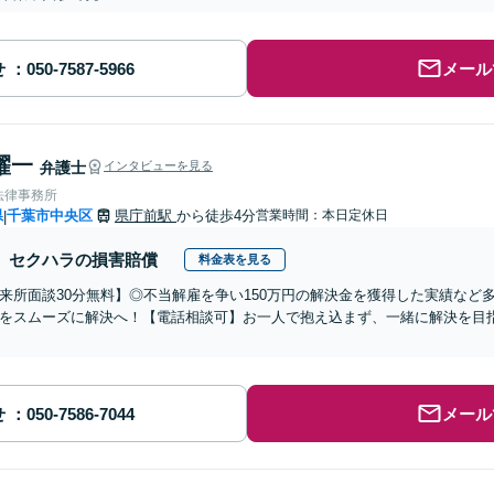
せ
メール
耀一
弁護士
インタビューを見る
法律事務所
県
千葉市中央区
県庁前駅
から徒歩4分
営業時間：本日定休日
|
セクハラの損害賠償
料金表を見る
来所面談30分無料】◎不当解雇を争い150万円の解決金を獲得した実績など
をスムーズに解決へ！【電話相談可】お一人で抱え込まず、一緒に解決を目指
】
せ
メール