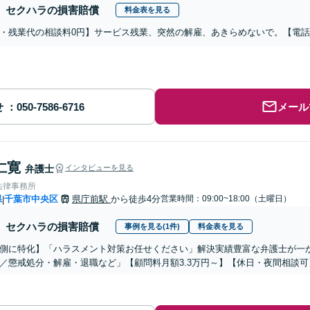
セクハラの損害賠償
料金表を見る
・残業代の相談料0円】サービス残業、突然の解雇、あきらめないで。【電
せ
メール
仁寛
弁護士
インタビューを見る
法律事務所
県
千葉市中央区
県庁前駅
から徒歩4分
営業時間：09:00~18:00（土曜日）
|
セクハラの損害賠償
事例を見る(1件)
料金表を見る
側に特化】「ハラスメント対策お任せください」解決実績豊富な弁護士が一
／懲戒処分・解雇・退職など」【顧問料月額3.3万円～】【休日・夜間相談可