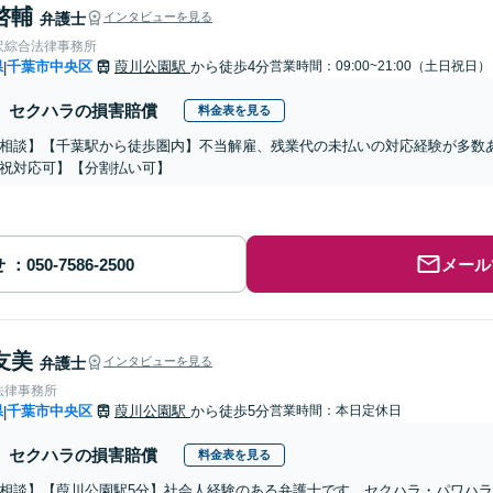
啓輔
弁護士
インタビューを見る
沢綜合法律事務所
県
千葉市中央区
葭川公園駅
から徒歩4分
営業時間：09:00~21:00（土日祝日）
|
セクハラの損害賠償
料金表を見る
相談】【千葉駅から徒歩圏内】不当解雇、残業代の未払いの対応経験が多数
祝対応可】【分割払い可】
せ
メール
友美
弁護士
インタビューを見る
法律事務所
県
千葉市中央区
葭川公園駅
から徒歩5分
営業時間：本日定休日
|
セクハラの損害賠償
料金表を見る
相談】【葭川公園駅5分】社会人経験のある弁護士です。セクハラ・パワハ