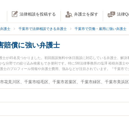
法律相談を投稿する
弁護士を探す
法律Q
弁護士
千葉市で法律相談できる弁護士
千葉市で労働・雇用に強い弁護士
害賠償に強い弁護士
護士が45名見つかりました。初回面談無料や休日面談に対応している弁護士、解決
な分野での絞り込み検索もでき便利です。特にSfil法律事務所の塩澤 裕樹弁護士
弁護士のプロフィール情報や弁護士費用、強みなどが注目されています。『千葉市で
ハラの損害賠償のトラブル解決の実績豊富な近くの弁護士を検索したい』『初回相
りの相談者さんにおすすめです。
葉市花見川区、千葉市稲毛区、千葉市若葉区、千葉市緑区、千葉市美浜区