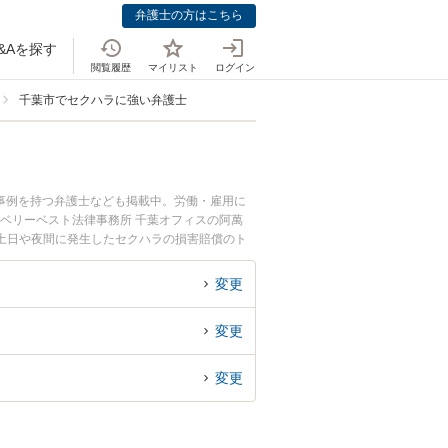
弁護士の方はこちら
&Aを探す
閲覧履歴
マイリスト
ログイン
千葉市でセクハラに強い弁護士
事例を持つ弁護士なども掲載中。労働・雇用に
やベリーベスト法律事務所 千葉オフィスの阿萬
土日や夜間に発生したセクハラの損害賠償のト
談無料でセクハラの損害賠償を法律相談できる千
変更
変更
変更