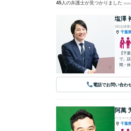
45
人の弁護士が見つかりました
(検索
塩澤 
Sfil法律
千葉
【千葉
で。話
間・休
電話でお問い合わ
阿萬 
ベリーベ
千葉