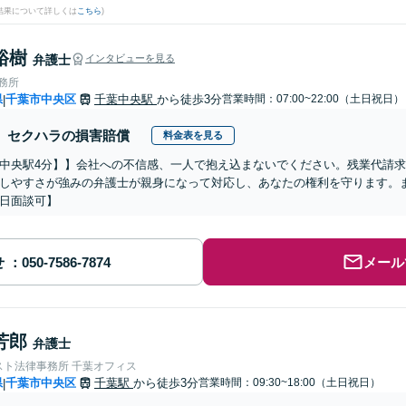
結果について詳しくは
こちら
)
裕樹
弁護士
インタビューを見る
事務所
県
千葉市中央区
千葉中央駅
から徒歩3分
営業時間：07:00~22:00（土日祝日）
|
セクハラの損害賠償
料金表を見る
中央駅4分】】会社への不信感、一人で抱え込まないでください。残業代請
しやすさが強みの弁護士が親身になって対応し、あなたの権利を守ります。
日面談可】
せ
メール
芳郎
弁護士
スト法律事務所 千葉オフィス
県
千葉市中央区
千葉駅
から徒歩3分
営業時間：09:30~18:00（土日祝日）
|