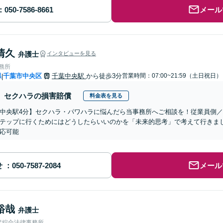
メール
清久
弁護士
インタビューを見る
事務所
県
千葉市中央区
千葉中央駅
から徒歩3分
営業時間：07:00~21:59（土日祝日）
|
セクハラの損害賠償
料金表を見る
中央駅4分】セクハラ・パワハラに悩んだら当事務所へご相談を！従業員側
テップに行くためにはどうしたらいいのかを「未来的思考」で考えて行きま
応可能
せ
メール
裕哉
弁護士
沢綜合法律事務所