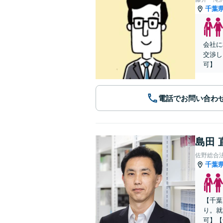
千葉
会社に
交渉し
可】
電話でお問い合わ
島田 
佐野総合
千葉
【千葉
り。就
可】【