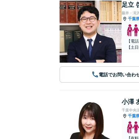
足立 
藤井・滝
千葉
【電話
【土日
電話でお問い合わ
小澤 
千葉中央
千葉
【有料