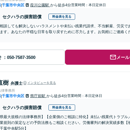
県
千葉市中央区
葭川公園駅
から徒歩4分
営業時間：本日定休日
|
セクハラの損害賠償
料金表を見る
相談しても解決しないハラスメントや未払い残業代請求、不当解雇、労災で
ます。あなたの平穏な日常を取り戻すために尽力します。お気軽にご連絡く
せ
メール
直樹
弁護士
インタビューを見る
法律事務所
県
千葉市中央区
県庁前駅
から徒歩4分
営業時間：本日定休日
|
セクハラの損害賠償
料金表を見る
県最大規模の法律事務所】【企業側のご相談に特化】未払い残業代トラブル
業規則の策定などの予防法務もご相談ください。労働審判の解決実績多数【初
千葉中央駅5分】