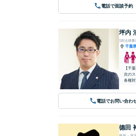
電話で面談予約
坪内 
Sfil法律
千葉
【千葉
次のス
各種対
電話でお問い合わ
德田 
藤井・滝