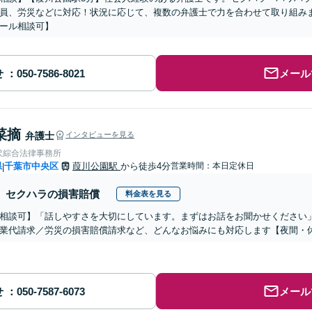
員、労災などに対応！状況に応じて、複数の弁護士で力を合わせて取り組み
ール相談可】
せ
メール
菜摘
弁護士
インタビューを見る
沢綜合法律事務所
県
千葉市中央区
葭川公園駅
から徒歩4分
営業時間：本日定休日
|
セクハラの損害賠償
料金表を見る
相談可】「話しやすさを大切にしています。まずはお話をお聞かせください
業代請求／労災の損害賠償請求など、どんなお悩みにも対応します【夜間・
せ
メール