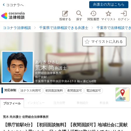
弁護士の方はこちら
ココナラへ
投稿する
探す
閲覧履歴
マイリスト
ログイン
ココナラ法律相談
千葉県で法律相談できる弁護士
千葉市で法律相談で
マイリストに入れる
あらき ひさし
荒木 尚
弁護士
佐野総合法律事務所
県庁前駅
千葉県
千葉市中央区中央4-17-3 袖ヶ浦ビル6階
対応体制
法テラス利用可
初回面談無料
夜間面談可
電話相談可
インタビュー
注力分野
事例紹介
料金表
プロフィール
荒木 尚弁護士 佐野総合法律事務所
【県庁前駅4分】【初回面談無料】【夜間面談可】地域社会に貢献