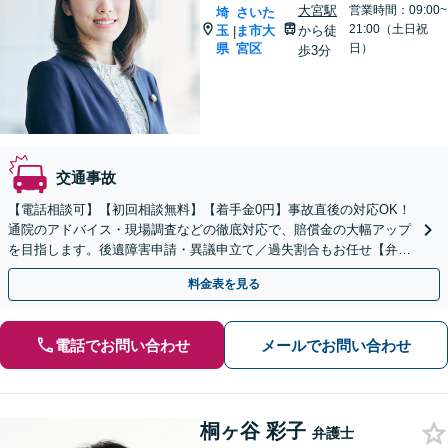
大宮駅
営業時間：09:00~
埼
さいた
21:00（土日祝
玉
ま市大
から徒
|
県
宮区
日）
歩3分
交通事故
【電話相談可】【初回相談無料】【着手金0円】事故直後の対応OK！
通院のアドバイス・現場調査などの徹底対応で、賠償金の大幅アップ
を目指します。後遺障害申請・異議申立て／過失割合もお任せ【弁護
士特約利用可】【完全個室】【大宮駅3分】
料金表を見る
電話でお問い合わせ
メールでお問い合わせ
桐ヶ谷 彩子
弁護士