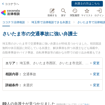
弁護士の方はこちら
ココナラへ
投稿する
探す
閲覧履歴
マイリスト
ログイン
ココナラ法律相談
埼玉県で法律相談できる弁護士
さいたま市で法律相
さいたま市の交通事故に強い弁護士
埼玉県のさいたま市で交通事故に強い弁護士が89名見つかりました。初回面談
無料や休日面談に対応している弁護士、解決事例を持つ弁護士なども掲載中。
自動車事故やバイク事故、自転車事故等の細かな分野での絞り込み検索もでき
便利です。特に弁護士法人プロテクトスタンス 大宮事務所の山本 晶彦弁護士や
弁護士法人ALG＆Associates 埼玉法律事務所の辻 正裕弁護士、ベリーベスト法
エリア
埼玉県、さいたま市西区、さいたま市北区、さいたま市大宮区、さいたま市見沼区、さいたま市中央区、さいたま市桜区、さいたま市浦和区、さいたま市南区、さいたま市緑区、さいたま市岩槻区
変更
律事務所 浦和オフィスの一色 秀哉弁護士のプロフィール情報や弁護士費用、強
みなどが注目されています。『さいたま市で土日や夜間に発生した交通事故の
相談内容
交通事故
変更
トラブルを今すぐに弁護士に相談したい』『交通事故のトラブル解決の実績豊
富な近くの弁護士を検索したい』『初回相談無料で交通事故を法律相談できる
さいたま市内の弁護士に相談予約したい』などでお困りの相談者さんにおすす
詳細条件
未選択
変更
めです。
89
人の弁護士が見つかりました
(検索結果について詳しくは
こちら
)