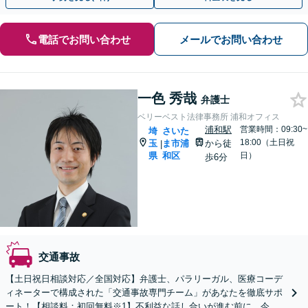
電話でお問い合わせ
メールでお問い合わせ
一色 秀哉
弁護士
ベリーベスト法律事務所 浦和オフィス
浦和駅
営業時間：09:30~
埼
さいた
18:00（土日祝
玉
ま市浦
から徒
|
県
和区
日）
歩6分
交通事故
【土日祝日相談対応／全国対応】弁護士、パラリーガル、医療コーデ
ィネーターで構成された「交通事故専門チーム」があなたを徹底サポ
ート！【相談料：初回無料※1】不利益な話し合いが進む前に、今す