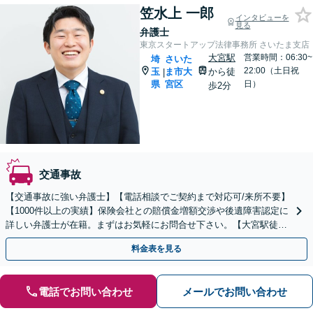
笠水上 一郎
インタビューを
見る
弁護士
東京スタートアップ法律事務所 さいたま支店
大宮駅
営業時間：06:30~
埼
さいた
22:00（土日祝
玉
ま市大
から徒
|
県
宮区
日）
歩2分
交通事故
【交通事故に強い弁護士】【電話相談でご契約まで対応可/来所不要】
【1000件以上の実績】保険会社との賠償金増額交渉や後遺障害認定に
詳しい弁護士が在籍。まずはお気軽にお問合せ下さい。【大宮駅徒歩
2分】
料金表を見る
電話でお問い合わせ
メールでお問い合わせ