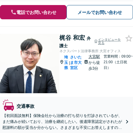
電話でお問い合わせ
メールでお問い合わせ
梶谷 和宏
弁
インタビューを
見る
護士
ネクスパート法律事務所 大宮オフィス
大宮駅
営業時間：09:00~
埼
さいた
21:00（土日祝
玉
ま市大
から徒
|
県
宮区
日）
歩3分
交通事故
【初回面談無料】保険会社から治療の打ち切りを打診されているが、
まだ痛みが続いており、治療を継続したい。後遺障害認定がされたが
慰謝料の額が妥当か分からない。さまざまな不安にお答えしますの