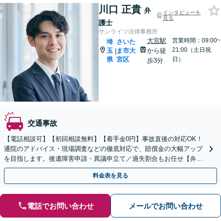
川口 正貴
弁
インタビューを
見る
護士
サンライツ法律事務所
大宮駅
営業時間：09:00~
埼
さいた
21:00（土日祝
玉
ま市大
から徒
|
県
宮区
日）
歩3分
交通事故
【電話相談可】【初回相談無料】【着手金0円】事故直後の対応OK！
通院のアドバイス・現場調査などの徹底対応で、賠償金の大幅アップ
を目指します。後遺障害申請・異議申立て／過失割合もお任せ【弁護
士特約利用可】【完全個室】【大宮駅3分】
料金表を見る
電話でお問い合わせ
メールでお問い合わせ