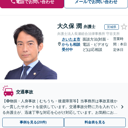
電話でお問い合わせ
メールでお問い合わせ
大久保 潤
弁護士
茨城県
弁護士法人長瀬総合法律事務所 守谷支所
営業時
さいたま市
面談方法(対面・
からも相談
電話・ビデオな
間：本日
受付中
ど)は応相談
定休日
交通事故
【🔴物損・人身事故｜むちうち・後遺障害等】当事務所は事故直後か
ら一貫したサポートを提供しています。交通事故分野に力を入れてい
る弁護士が、迅速丁寧な対応を心がけ対応しています。お気軽にお問
い合わせください。◤完全予約制・初回法律相談無料◢
事例を見る(20件)
料金表を見る