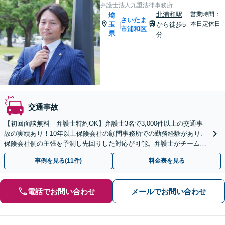
弁護士法人九重法律事務所
北浦和駅
営業時間：
埼
さいたま
本日定休日
玉
から徒歩5
|
市浦和区
県
分
交通事故
【初回面談無料｜弁護士特約OK】弁護士3名で3,000件以上の交通事
故の実績あり！10年以上保険会社の顧問事務所での勤務経験があり、
保険会社側の主張を予測し先回りした対応が可能。弁護士がチームと
なり、示談交渉、休業損害、後遺障害などに対応
事例を見る(11件)
料金表を見る
電話でお問い合わせ
メールでお問い合わせ