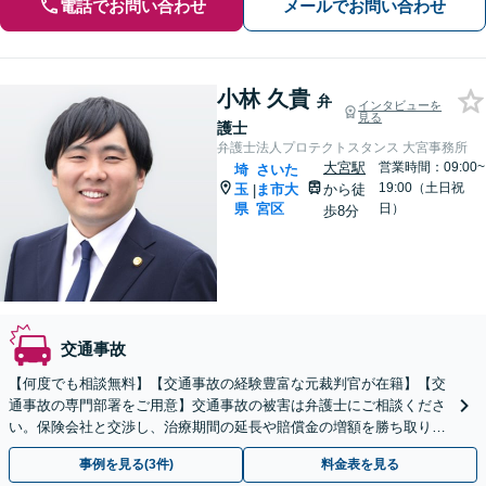
電話でお問い合わせ
メールでお問い合わせ
小林 久貴
弁
インタビューを
見る
護士
弁護士法人プロテクトスタンス 大宮事務所
大宮駅
営業時間：09:00~
埼
さいた
19:00（土日祝
玉
ま市大
から徒
|
県
宮区
日）
歩8分
交通事故
【何度でも相談無料】【交通事故の経験豊富な元裁判官が在籍】【交
通事故の専門部署をご用意】交通事故の被害は弁護士にご相談くださ
い。保険会社と交渉し、治療期間の延長や賠償金の増額を勝ち取りま
す。後遺障害の等級認定の手続きなどもお任せください。
事例を見る(3件)
料金表を見る