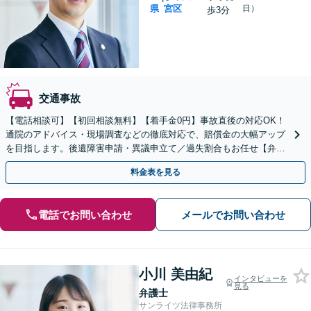
県
宮区
日）
歩3分
交通事故
【電話相談可】【初回相談無料】【着手金0円】事故直後の対応OK！
通院のアドバイス・現場調査などの徹底対応で、賠償金の大幅アップ
を目指します。後遺障害申請・異議申立て／過失割合もお任せ【弁護
士特約利用可】【完全個室】【大宮駅3分】
料金表を見る
電話でお問い合わせ
メールでお問い合わせ
小川 美由紀
インタビューを
見る
弁護士
サンライツ法律事務所