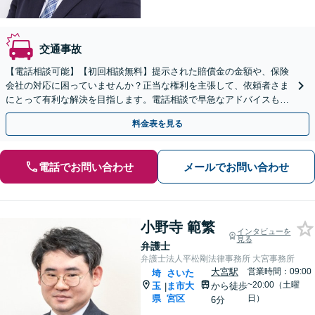
交通事故
【電話相談可能】【初回相談無料】提示された賠償金の金額や、保険
会社の対応に困っていませんか？正当な権利を主張して、依頼者さま
にとって有利な解決を目指します。電話相談で早急なアドバイスも可
能。【夜間／休日の相談可能】
料金表を見る
電話でお問い合わせ
メールでお問い合わせ
小野寺 範繁
インタビューを
見る
弁護士
弁護士法人平松剛法律事務所 大宮事務所
大宮駅
営業時間：09:00
埼
さいた
~20:00（土曜
玉
ま市大
から徒歩
|
県
宮区
日）
6分