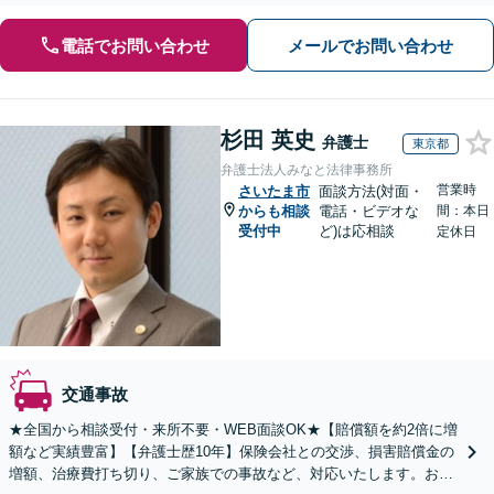
電話でお問い合わせ
メールでお問い合わせ
杉田 英史
弁護士
東京都
弁護士法人みなと法律事務所
営業時
さいたま市
面談方法(対面・
からも相談
電話・ビデオな
間：本日
受付中
ど)は応相談
定休日
交通事故
★全国から相談受付・来所不要・WEB面談OK★【賠償額を約2倍に増
額など実績豊富】【弁護士歴10年】保険会社との交渉、損害賠償金の
増額、治療費打ち切り、ご家族での事故など、対応いたします。お早