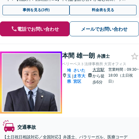
ぐ相談！
事例を見る(3件)
料金表を見る
電話でお問い合わせ
メールでお問い合わせ
本間 雄一朗
弁護士
ベリーベスト法律事務所 大宮オフィス
大宮駅
営業時間：09:30~
埼
さいた
18:00（土日祝
玉
ま市大
から徒
|
県
宮区
日）
歩6分
交通事故
【土日祝日相談対応／全国対応】弁護士、パラリーガル、医療コーデ