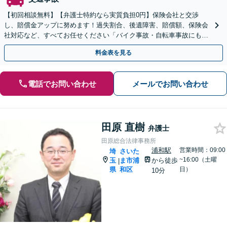
【初回相談無料】【弁護士特約なら実質負担0円】保険会社と交渉
し、賠償金アップに努めます！過失割合、後遺障害、賠償額、保険会
社対応など、すべてお任せください「バイク事故・自転車事故にも対
応／自動車事故とは異なる点にも対処」【夜間相談可】
料金表を見る
電話でお問い合わせ
メールでお問い合わせ
田原 直樹
弁護士
田原総合法律事務所
浦和駅
営業時間：09:00
埼
さいた
~16:00（土曜
玉
ま市浦
から徒歩
|
県
和区
日）
10分