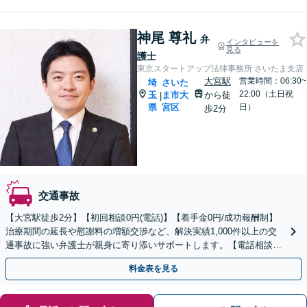
神尾 尊礼
弁
インタビューを
見る
護士
東京スタートアップ法律事務所 さいたま支店
大宮駅
営業時間：06:30~
埼
さいた
22:00（土日祝
玉
ま市大
から徒
|
県
宮区
日）
歩2分
交通事故
【大宮駅徒歩2分】【初回相談0円(電話)】【着手金0円/成功報酬制】
治療期間の延長や慰謝料の増額交渉など、解決実績1,000件以上の交
通事故に強い弁護士が親身に寄り添いサポートします。【電話相談で
ご契約まで対応可/来所不要】
料金表を見る