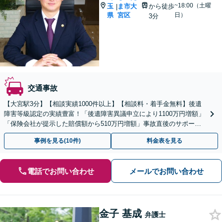
~18:00（土曜
玉
ま市大
から徒歩
|
県
宮区
日）
3分
交通事故
【大宮駅3分】【相談実績1000件以上】【相談料・着手金無料】後遺
障害等級認定の実績豊富！「後遺障害異議申立により1100万円増額」
「保険会社が提示した賠償額から510万円増額」事故直後のサポート
で早期解決へ【休日・夜間面談】【電話面談】
事例を見る(10件)
料金表を見る
電話でお問い合わせ
メールでお問い合わせ
金子 基成
弁護士