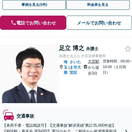
で、お気軽にご連絡ください。ご相談・着手金は無料です。
事例を見る(5件)
料金表を見る
電話でお問い合わせ
メールでお問い合わせ
足立 博之
弁護士
弁護士法人心 大宮法律事務所
大宮駅
営業時間：09:00~
埼
さいた
18:00（土日祝
玉
ま市大
から徒
|
県
宮区
日）
歩3分
交通事故
【来所不要・電話相談可】【交通事故“解決実績”累計35,000件超】
【相談料・着手金 原則0円】電話のみで、ご相談から後遺障害申請、