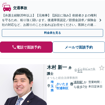
交通事故
【弁護士経験20年以上】【元検事】【訴訟に強み】依頼者さまの権利
を守るため、粘り強く闘います。後遺障害認定／賠償金請求／保険会
社の対応など、お困りのことがあればお任せください。医師との連携
も可能です【初回相談無料】【夜間／休日の相談可能】
料金表を見る
電話で面談予約
メールで面談予約
木村 新一
弁
インタビューを
見る
護士
まつもと総合法律事務所
埼
浦和駅
か
営業時間：
さいたま
玉
|
本日定休日
ら徒歩7分
市浦和区
県