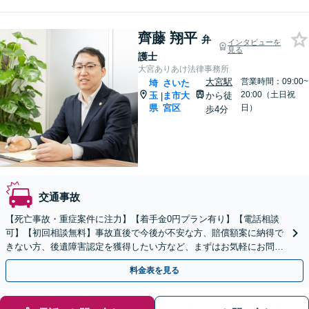
齊藤 翔平
弁
インタビューを
見る
護士
大宮ありあけ法律事務所
大宮駅
営業時間：09:00~
埼
さいた
20:00（土日祝
玉
ま市大
から徒
|
県
宮区
日）
歩4分
交通事故
【死亡事故・重症案件に注力】【着手金0円プラン有り】【電話相談
可】【初回相談無料】事故直後で今後が不安な方、賠償額案に納得で
きない方、後遺障害認定を獲得したい方など、まずはお気軽にお問い
合わせください。
料金表を見る