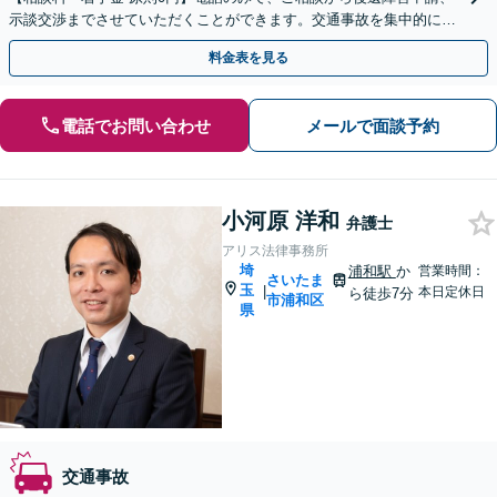
示談交渉までさせていただくことができます。交通事故を集中的に取
り扱っている弁護士が全力でサポート！
料金表を見る
電話でお問い合わせ
メールで面談予約
小河原 洋和
弁護士
アリス法律事務所
埼
浦和駅
か
営業時間：
さいたま
玉
|
本日定休日
ら徒歩7分
市浦和区
県
交通事故