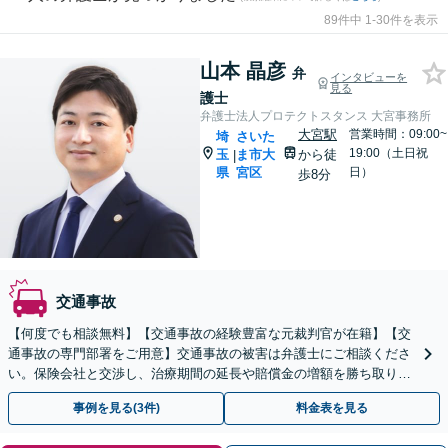
89件中 1-30件を表示
山本 晶彦
弁
インタビューを
見る
護士
弁護士法人プロテクトスタンス 大宮事務所
大宮駅
営業時間：09:00~
埼
さいた
19:00（土日祝
玉
ま市大
から徒
|
県
宮区
日）
歩8分
交通事故
【何度でも相談無料】【交通事故の経験豊富な元裁判官が在籍】【交
通事故の専門部署をご用意】交通事故の被害は弁護士にご相談くださ
い。保険会社と交渉し、治療期間の延長や賠償金の増額を勝ち取りま
す。後遺障害の等級認定の手続きなどもお任せください。
事例を見る(3件)
料金表を見る