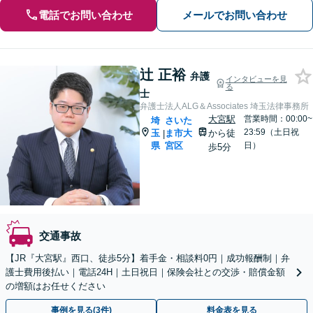
電話でお問い合わせ
メールでお問い合わせ
辻 正裕
弁護
インタビューを見
る
士
弁護士法人ALG＆Associates 埼玉法律事務所
大宮駅
営業時間：00:00~
埼
さいた
23:59（土日祝
玉
ま市大
から徒
|
県
宮区
日）
歩5分
交通事故
【JR『大宮駅』西口、徒歩5分】着手金・相談料0円｜成功報酬制｜弁
護士費用後払い｜電話24H｜土日祝日｜保険会社との交渉・賠償金額
の増額はお任せください
事例を見る(3件)
料金表を見る