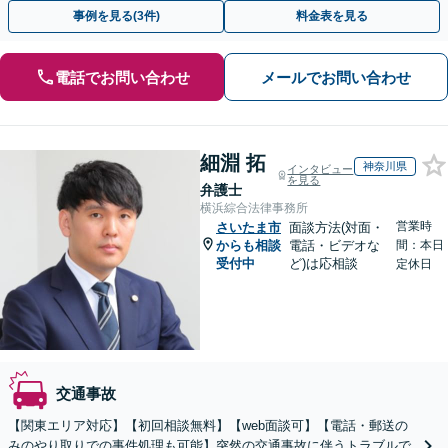
めにご相談ください【初回相談・着手金無料】
事例を見る(3件)
料金表を見る
電話でお問い合わせ
メールでお問い合わせ
細淵 拓
神奈川県
インタビュー
を見る
弁護士
横浜綜合法律事務所
営業時
さいたま市
面談方法(対面・
からも相談
電話・ビデオな
間：本日
受付中
ど)は応相談
定休日
交通事故
【関東エリア対応】【初回相談無料】【web面談可】【電話・郵送の
みのやり取りでの事件処理も可能】突然の交通事故に伴うトラブルで