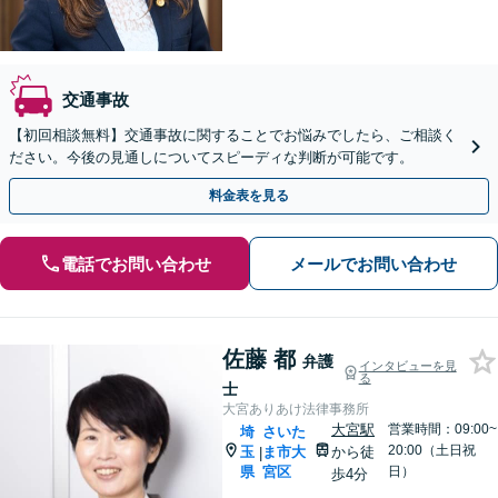
交通事故
【初回相談無料】交通事故に関することでお悩みでしたら、ご相談く
ださい。今後の見通しについてスピーディな判断が可能です。
料金表を見る
電話でお問い合わせ
メールでお問い合わせ
佐藤 都
弁護
インタビューを見
る
士
大宮ありあけ法律事務所
大宮駅
営業時間：09:00~
埼
さいた
20:00（土日祝
玉
ま市大
から徒
|
県
宮区
日）
歩4分