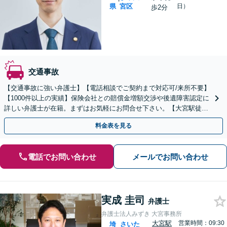
県
宮区
日）
歩2分
交通事故
【交通事故に強い弁護士】【電話相談でご契約まで対応可/来所不要】
【1000件以上の実績】保険会社との賠償金増額交渉や後遺障害認定に
詳しい弁護士が在籍。まずはお気軽にお問合せ下さい。【大宮駅徒歩
2分】
料金表を見る
電話でお問い合わせ
メールでお問い合わせ
実成 圭司
弁護士
弁護士法人みずき 大宮事務所
大宮駅
営業時間：09:30
埼
さいた