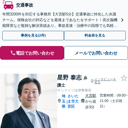
交通事故
年間3200件を対応する事務所【大宮駅5分】交通事故に特化した弁護
チーム。保険会社の対応などを最後まであなたをサポート！高次脳機
能障害など複雑な解決実績あり。事故直後・治療中の段階でも気軽に
ご相談ください【休日・夜間対応可】
事例を見る(2件)
料金表を見る
電話でお問い合わせ
メールでお問い合わせ
星野 泰志
弁
インタビューを
見る
護士
サンライツ法律事務所
大宮駅
営業時間：09:00~
埼
さいた
21:00（土日祝
玉
ま市大
から徒
|
県
宮区
日）
歩3分