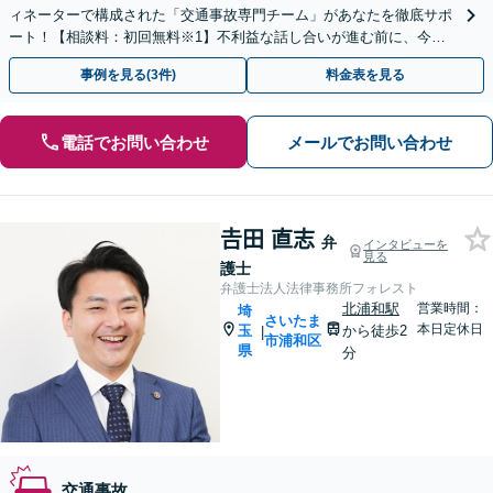
ィネーターで構成された「交通事故専門チーム」があなたを徹底サポ
ート！【相談料：初回無料※1】不利益な話し合いが進む前に、今す
ぐ相談！
事例を見る(3件)
料金表を見る
電話でお問い合わせ
メールでお問い合わせ
𠮷田 直志
弁
インタビューを
見る
護士
弁護士法人法律事務所フォレスト
北浦和駅
営業時間：
埼
さいたま
本日定休日
玉
から徒歩2
|
市浦和区
県
分
交通事故