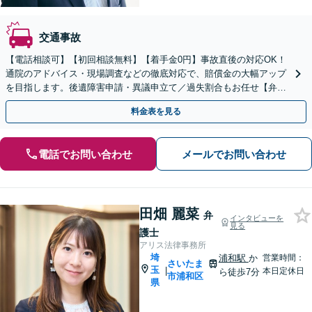
交通事故
【電話相談可】【初回相談無料】【着手金0円】事故直後の対応OK！
通院のアドバイス・現場調査などの徹底対応で、賠償金の大幅アップ
を目指します。後遺障害申請・異議申立て／過失割合もお任せ【弁護
士特約利用可】【完全個室】【大宮駅3分】
料金表を見る
電話でお問い合わせ
メールでお問い合わせ
田畑 麗菜
弁
インタビューを
見る
護士
アリス法律事務所
埼
浦和駅
か
営業時間：
さいたま
玉
|
本日定休日
ら徒歩7分
市浦和区
県