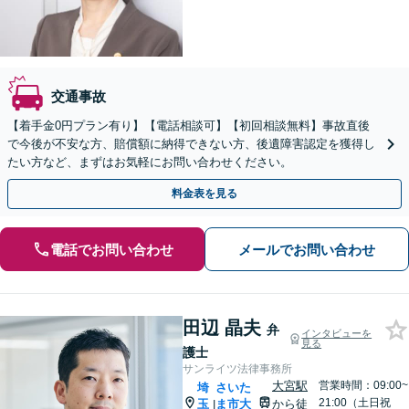
交通事故
【着手金0円プラン有り】【電話相談可】【初回相談無料】事故直後
で今後が不安な方、賠償額に納得できない方、後遺障害認定を獲得し
たい方など、まずはお気軽にお問い合わせください。
料金表を見る
電話でお問い合わせ
メールでお問い合わせ
田辺 晶夫
弁
インタビューを
見る
護士
サンライツ法律事務所
大宮駅
営業時間：09:00~
埼
さいた
21:00（土日祝
玉
ま市大
から徒
|