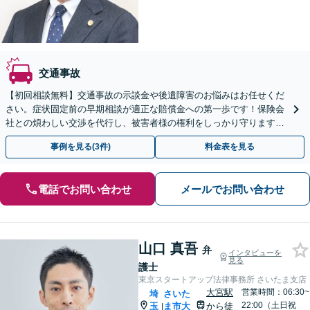
交通事故
【初回相談無料】交通事故の示談金や後遺障害のお悩みはお任せくだ
さい。症状固定前の早期相談が適正な賠償金への第一歩です！保険会
社との煩わしい交渉を代行し、被害者様の権利をしっかり守ります。
【メール・電話・WEB相談可】【夜間や休日相談可】
事例を見る(3件)
料金表を見る
電話でお問い合わせ
メールでお問い合わせ
山口 真吾
弁
インタビューを
見る
護士
東京スタートアップ法律事務所 さいたま支店
大宮駅
営業時間：06:30~
埼
さいた
22:00（土日祝
玉
ま市大
から徒
|