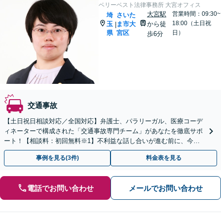
ベリーベスト法律事務所 大宮オフィス
大宮駅
営業時間：09:30~
埼
さいた
18:00（土日祝
玉
ま市大
から徒
|
県
宮区
日）
歩6分
交通事故
【土日祝日相談対応／全国対応】弁護士、パラリーガル、医療コーデ
ィネーターで構成された「交通事故専門チーム」があなたを徹底サポ
ート！【相談料：初回無料※1】不利益な話し合いが進む前に、今す
ぐ相談！
事例を見る(3件)
料金表を見る
電話でお問い合わせ
メールでお問い合わせ