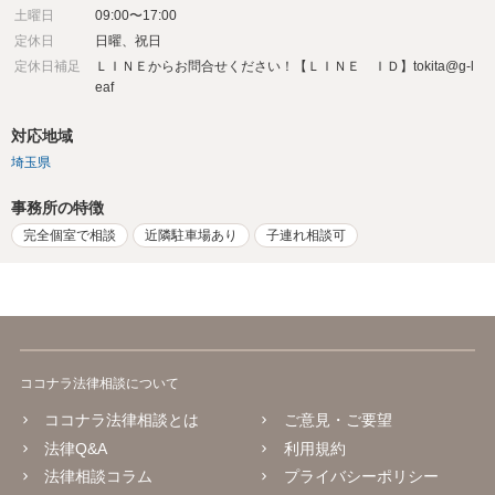
土曜日
09:00〜17:00
定休日
日曜、祝日
定休日補足
ＬＩＮＥからお問合せください！【ＬＩＮＥ ＩＤ】tokita@g-l
eaf
対応地域
埼玉県
事務所の特徴
完全個室で相談
近隣駐車場あり
子連れ相談可
ココナラ法律相談について
ココナラ法律相談とは
ご意見・ご要望
法律Q&A
利用規約
法律相談コラム
プライバシーポリシー