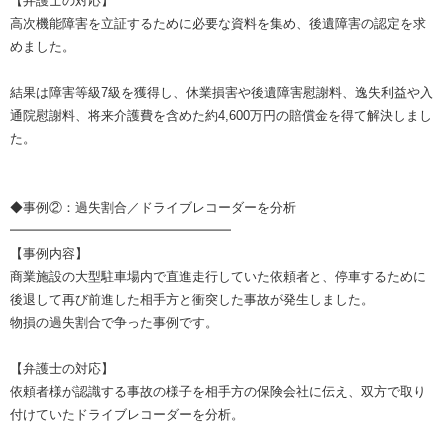
【弁護士の対応】
高次機能障害を立証するために必要な資料を集め、後遺障害の認定を求
めました。
結果は障害等級7級を獲得し、休業損害や後遺障害慰謝料、逸失利益や入
通院慰謝料、将来介護費を含めた約4,600万円の賠償金を得て解決しまし
た。
◆事例②：過失割合／ドライブレコーダーを分析
━━━━━━━━━━━━━━━━━
【事例内容】
商業施設の大型駐車場内で直進走行していた依頼者と、停車するために
後退して再び前進した相手方と衝突した事故が発生しました。
物損の過失割合で争った事例です。
【弁護士の対応】
依頼者様が認識する事故の様子を相手方の保険会社に伝え、双方で取り
付けていたドライブレコーダーを分析。