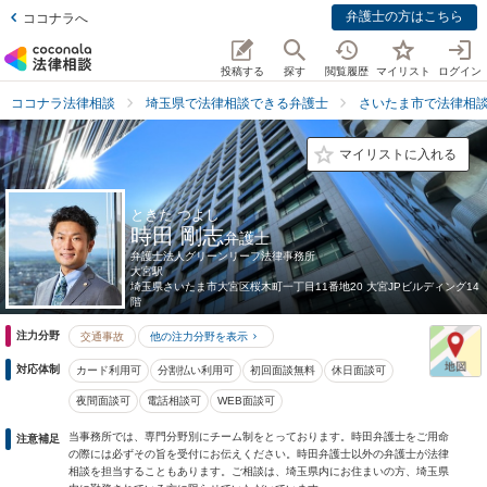
弁護士の方はこちら
ココナラへ
投稿する
探す
閲覧履歴
マイリスト
ログイン
ココナラ法律相談
埼玉県で法律相談できる弁護士
さいたま市で法律相
マイリストに入れる
ときた つよし
時田 剛志
弁護士
弁護士法人グリーンリーフ法律事務所
大宮駅
埼玉県
さいたま市大宮区桜木町一丁目11番地20 大宮JPビルディング14
階
注力分野
交通事故
他の注力分野を表示
対応体制
カード利用可
分割払い利用可
初回面談無料
休日面談可
夜間面談可
電話相談可
WEB面談可
当事務所では、専門分野別にチーム制をとっております。時田弁護士をご用命
注意補足
の際には必ずその旨を受付にお伝えください。時田弁護士以外の弁護士が法律
相談を担当することもあります。ご相談は、埼玉県内にお住まいの方、埼玉県