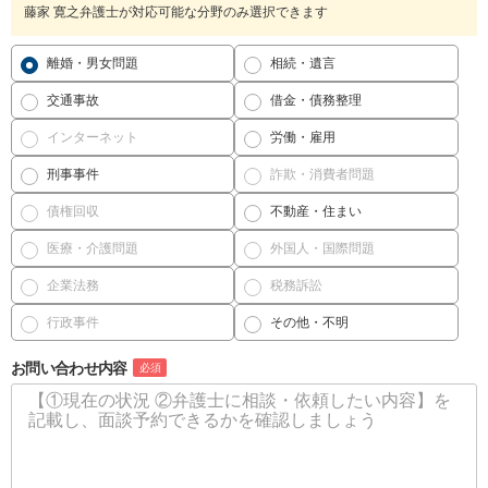
藤家 寛之弁護士が対応可能な分野のみ選択できます
離婚・男女問題
相続・遺言
交通事故
借金・債務整理
インターネット
労働・雇用
刑事事件
詐欺・消費者問題
債権回収
不動産・住まい
医療・介護問題
外国人・国際問題
企業法務
税務訴訟
行政事件
その他・不明
お問い合わせ内容
必須