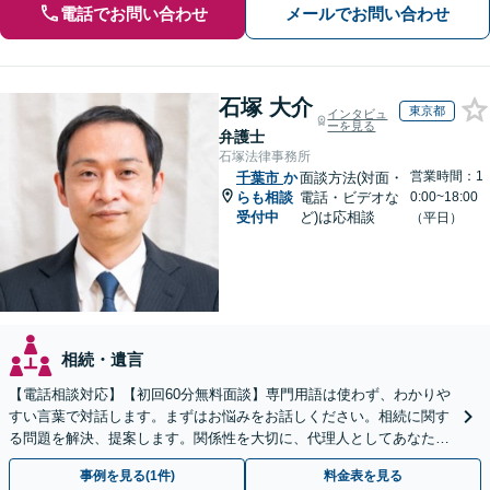
電話でお問い合わせ
メールでお問い合わせ
石塚 大介
東京都
インタビュ
ーを見る
弁護士
石塚法律事務所
営業時間：1
千葉市
か
面談方法(対面・
らも相談
電話・ビデオな
0:00~18:00
受付中
ど)は応相談
（平日）
相続・遺言
【電話相談対応】【初回60分無料面談】専門用語は使わず、わかりや
すい言葉で対話します。まずはお悩みをお話しください。相続に関す
る問題を解決、提案します。関係性を大切に、代理人としてあなたの
利益を守ります【夜間休日対応】【カード利用可】
事例を見る(1件)
料金表を見る