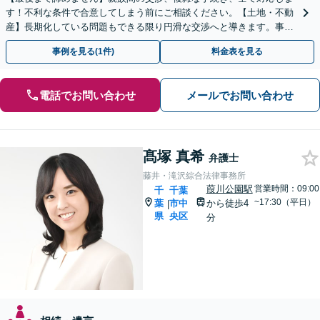
す！不利な条件で合意してしまう前にご相談ください。【土地・不動
産】長期化している問題もできる限り円滑な交渉へと導きます。事業
承継／相続放棄も対応可能。【JR千葉駅近く】駐車場あり
事例を見る(1件)
料金表を見る
電話でお問い合わせ
メールでお問い合わせ
髙塚 真希
弁護士
藤井・滝沢綜合法律事務所
葭川公園駅
営業時間：09:00
千
千葉
~17:30（平日）
葉
市中
から徒歩4
|
県
央区
分