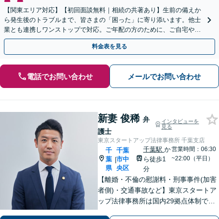
【関東エリア対応】【初回面談無料｜相続の共著あり】生前の備えか
ら発生後のトラブルまで、皆さまの「困った」に寄り添います。他士
業とも連携しワンストップで対応。ご年配の方のために、ご自宅やご
近所への出張相談も実施【秘密厳守｜休日・夜間相談可】
料金表を見る
電話でお問い合わせ
メールでお問い合わせ
新妻 俊稀
弁
インタビューを
見る
護士
東京スタートアップ法律事務所 千葉支店
千葉駅
か
営業時間：06:30
千
千葉
~22:00（平日）
葉
市中
ら徒歩1
|
県
央区
分
【離婚・不倫の慰謝料・刑事事件(加害
者側)・交通事故など】東京スタートア
ップ法律事務所は国内29拠点体制で全
国対応！【ご自宅からの電話相談にも