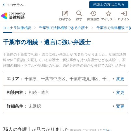
弁護士の方はこちら
ココナラへ
投稿する
探す
閲覧履歴
マイリスト
ログイン
ココナラ法律相談
千葉県で法律相談できる弁護士
千葉市で法律相談で
千葉市の相続・遺言に強い弁護士
千葉県の千葉市で相続・遺言に強い弁護士が76名見つかりました。初回面談無
料や休日面談に対応している弁護士、解決事例を持つ弁護士なども掲載中。家
族間の相続トラブルや認知症の相続、遺産分割等の細かな分野での絞り込み検
索もでき便利です。特に佐野総合法律事務所の島田 直樹弁護士や藤井・滝沢綜
合法律事務所の足立 啓輔弁護士、佐野総合法律事務所の石垣 ゆり子弁護士のプ
エリア
千葉県、千葉市中央区、千葉市花見川区、千葉市稲毛区、千葉市若葉区、千葉市緑区、千葉市美浜区
変更
ロフィール情報や弁護士費用、強みなどが注目されています。『千葉市で土日
や夜間に発生した相続・遺言のトラブルを今すぐに弁護士に相談したい』『相
相談内容
相続・遺言
変更
続・遺言のトラブル解決の実績豊富な近くの弁護士を検索したい』『初回相談
無料で相続・遺言を法律相談できる千葉市内の弁護士に相談予約したい』など
でお困りの相談者さんにおすすめです。
詳細条件
未選択
変更
76
人の弁護士が見つかりました
(検索結果について詳しくは
こちら
)