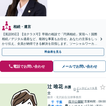
相続・遺言
【英語対応】【法テラス可】早期の相談で「円満相続」実現へ！国際
相続／デジタル遺産など、複雑な事案もお任せ。あなたの主張をしっ
かり伝え、全員が納得できる解決を目指します。ソーシャルワーカー
兼司法書士と連携【WEB面談可】【24時間受付】
料金表を見る
電話でお問い合わせ
メールでお問い合わせ
辻 唯花
弁護
インタビューを見
る
士
藤井・滝沢綜合法律事務所
葭川公園駅
営業時間：09:00
千
千葉