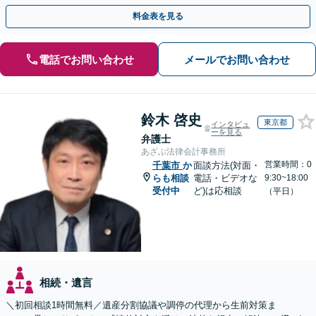
との連携力を活かした最適解の追求【WEB面談対応】
料金表を見る
電話でお問い合わせ
メールでお問い合わせ
鈴木 啓史
東京都
インタビュ
ーを見る
弁護士
あざぶ法律会計事務所
営業時間：0
千葉市
か
面談方法(対面・
らも相談
電話・ビデオな
9:30~18:00
受付中
ど)は応相談
（平日）
相続・遺言
＼初回相談1時間無料／遺産分割協議や調停の代理から生前対策ま