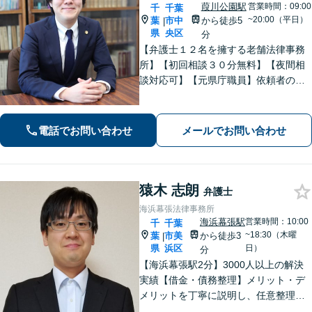
葭川公園駅
営業時間：09:00
千
千葉
~20:00（平日）
葉
市中
から徒歩5
|
県
央区
分
【弁護士１２名を擁する老舗法律事務
所】【初回相談３０分無料】【夜間相
談対応可】【元県庁職員】依頼者の方
の一番身近な相談相手を目指していま
す。地域に信頼されている歴史のある
法律事務所です。
電話でお問い合わせ
メールでお問い合わせ
猿木 志朗
弁護士
海浜幕張法律事務所
海浜幕張駅
営業時間：10:00
千
千葉
~18:30（木曜
葉
市美
から徒歩3
|
県
浜区
日）
分
【海浜幕張駅2分】3000人以上の解決
実績【借金・債務整理】メリット・デ
メリットを丁寧に説明し、任意整理・
個人再生・自己破産を検討します【刑