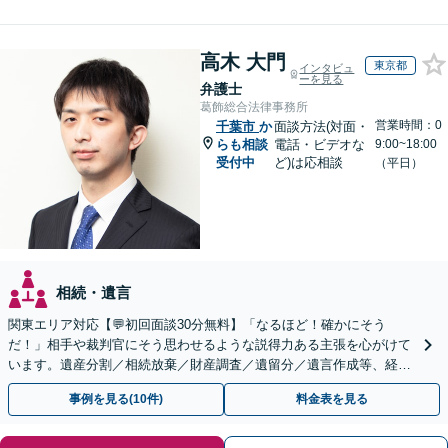
高木 大門
東京都
インタビュ
ーを見る
弁護士
葛飾総合法律事務所
営業時間：0
千葉市
か
面談方法(対面・
らも相談
電話・ビデオな
9:00~18:00
受付中
ど)は応相談
（平日）
相続・遺言
関東エリア対応【💬初回面談30分無料】「なるほど！確かにそう
だ！」相手や裁判官にそう思わせるような説得力ある主張を心がけて
います。遺産分割／相続放棄／財産調査／遺留分／遺言作成等、経験
豊富な事務所。複雑な手続を代行【年間相談100件以上】
事例を見る(10件)
料金表を見る