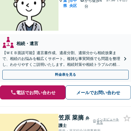
~17:30（平日）
葉
市中
から徒歩4
|
県
央区
分
相続・遺言
【ＷＥＢ面談可能】遺言書作成、遺産分割、遺留分から相続放棄ま
で、相続のお悩みを幅広くサポート。複雑な事実関係でも問題を整理
し、わかりやすくご説明いたします。相続対策や相続トラブルの精神
的なご負担を減らし、最適な解決を目指します。
料金表を見る
電話でお問い合わせ
メールでお問い合わせ
笠原 菜摘
弁
インタビューを
見る
護士
藤井・滝沢綜合法律事務所