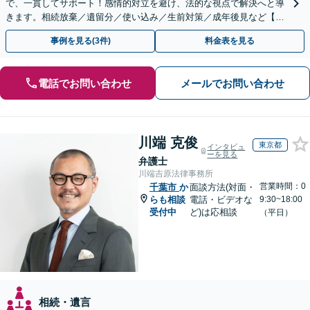
で、一貫してサポート！感情的対立を避け、法的な視点で解決へと導
きます。相続放棄／遺留分／使い込み／生前対策／成年後見など【W
EB面談対応】
事例を見る(3件)
料金表を見る
電話でお問い合わせ
メールでお問い合わせ
川端 克俊
東京都
インタビュ
ーを見る
弁護士
川端吉原法律事務所
営業時間：0
千葉市
か
面談方法(対面・
らも相談
電話・ビデオな
9:30~18:00
受付中
ど)は応相談
（平日）
相続・遺言