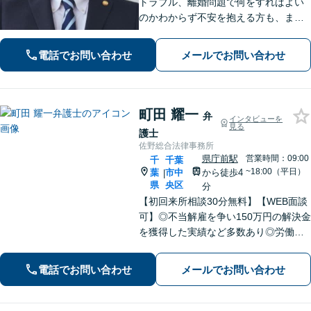
トラブル、離婚問題で何をすればよい
のかわからず不安を抱える方も、まず
はお気軽にご相談ください。交通事
故：軽微に見えるケガでも、裁判基準
電話でお問い合わせ
メールでお問い合わせ
で算定すれば賠償額が大幅に増額され
る可能性があります【土・夜間のご相
談可】
町田 耀一
弁
インタビューを
見る
護士
佐野総合法律事務所
県庁前駅
営業時間：09:00
千
千葉
~18:00（平日）
葉
市中
から徒歩4
|
県
央区
分
【初回来所相談30分無料】【WEB面談
可】◎不当解雇を争い150万円の解決金
を獲得した実績など多数あり◎労働、
不動産、離婚・男女問題などに対応。1
件1件、真摯に向き合うことを大切に、
電話でお問い合わせ
メールでお問い合わせ
丁寧なリーガルサービスを提供。ぜひ
ご相談ください。【県庁前駅4分】