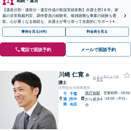
相続・遺言
【遺産分割・遺留分・遺言作成の取扱実績多数】弁護士歴1８年。家
裁の非常勤裁判官、調停委員の経験有。複雑困難な事案の経験も豊
富。心が重くなる相続も、弁護士が寄り添って全面的にサポート◉オ
ンライン相談可◉ 【千葉駅徒歩13分】
事例を見る(4件)
料金表を見る
電話で面談予約
メールで面談予約
川崎 仁寛
弁
インタビューを
見る
護士
佐野総合法律事務所
県庁前駅
営業時間：09:00
千
千葉
~18:00（平日）
葉
市中
から徒歩4
|
県
央区
分