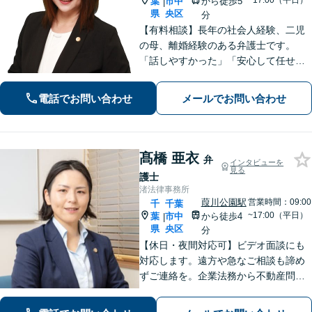
~17:00（平日）
葉
市中
から徒歩5
|
県
央区
分
【有料相談】長年の社会人経験、二児
の母、離婚経験のある弁護士です。
「話しやすかった」「安心して任せら
れた」といったお声を頂戴していま
す。最後まで話を遮らずにお聞きし、
電話でお問い合わせ
メールでお問い合わせ
丁寧な対応を心がけます。お気軽にご
相談ください【JR千葉駅15分、葭川公
園駅5分】
髙橋 亜衣
弁
インタビューを
見る
護士
渚法律事務所
葭川公園駅
営業時間：09:00
千
千葉
~17:00（平日）
葉
市中
から徒歩4
|
県
央区
分
【休日・夜間対応可】ビデオ面談にも
対応します。遠方や急なご相談も諦め
ずご連絡を。企業法務から不動産問
題、いじめなどの学校トラブル、借
金・債務整理など、オールラウンドに