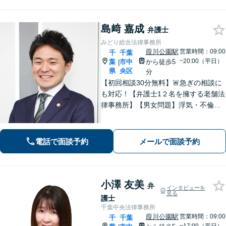
分】
島﨑 嘉成
弁護士
みどり総合法律事務所
葭川公園駅
営業時間：09:00
千
千葉
~20:00（平日）
葉
市中
から徒歩5
|
県
央区
分
【初回相談30分無料】🚨急ぎの相談に
も対応！【弁護士1２名を擁する老舗法
律事務所】【男女問題】浮気・不倫の
慰謝料・親権問題などご相談ください
【借金問題】最適な債務整理をご提案
【債権回収】売掛金の回収はお任せ
電話で面談予約
メールで面談予約
【葭川公園駅5分／千葉中央駅10分】
小澤 友美
弁
インタビューを
見る
護士
千葉中央法律事務所
葭川公園駅
営業時間：09:00
千
千葉