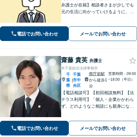
弁護士が在籍】相談者さまが少しでも
元の生活に向かっていけるように、最
大限尽力させていただきます。まずは
お気軽にご相談ください。【事前予約
で休日・夜間面談可】【完全個室】
電話でお問い合わせ
メールでお問い合わせ
齋藤 貴英
弁護士
本千葉総合法律事務所
県庁前駅
営業時間：09:00
千
千葉
~18:00（平日）
葉
市中
から徒歩1
|
県
央区
分
【電話相談可】【初回相談無料】【法
テラス利用可】「個人・企業かかわら
ず、どのようなご相談にも親身になっ
て対応します」企業法務／交通事故／
離婚問題／借金問題／刑事事件など、
幅広くサポート。【夜間・休日面談
電話でお問い合わせ
メールでお問い合わせ
可】【完全個室】【本千葉駅徒歩３