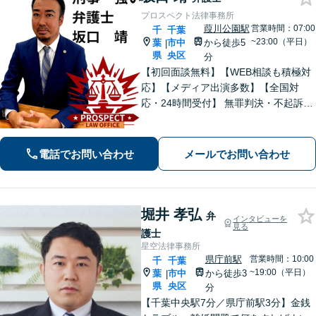
プロスペクト法律事務所
葭川公園駅
営業時間：07:00
千
千葉
~23:00（平日）
葉
市中
から徒歩5
|
県
央区
分
【初回面談無料】【WEB相談も積極対
応】【メディア出演多数】【全国対
応・24時間受付】 無罪判決・不起訴多
数の“実力派”弁護士が直接対応！刑事弁
護に精通し、圧倒的な交渉力で最善の
結果へ。粘り強く、鋭く、そして迅速
電話でお問い合わせ
メールでお問い合わせ
に。明朗な料金体系で安心サポート。
堀井 孝弘
弁
インタビューを
見る
護士
星空法律事務所
県庁前駅
営業時間：10:00
千
千葉
~19:00（平日）
葉
市中
から徒歩3
|
県
央区
分
【千葉中央駅7分／県庁前駅3分】金銭