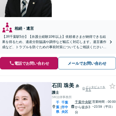
相続・遺言
【JR千葉駅5分】【弁護士経験10年以上】依頼者さまが納得できる結
果を得るため、遺産分割協議や調停など幅広く対応します。遺言書作
成など、トラブルを防ぐための事前対策についてもご相談ください
【初回相談無料】
電話でお問い合わせ
メールでお問い合わせ
石田 珠美
弁
インタビューを
見る
護士
Sfil法律事務所
千葉中央駅
営業時間：00:00
千
千葉
~23:59（平日）
葉
市中
から徒歩3
|
県
央区
分