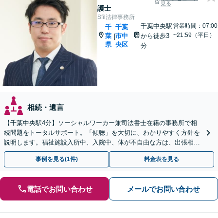
見る
護士
Sfil法律事務所
千葉中央駅
営業時間：07:00
千
千葉
~21:59（平日）
葉
市中
から徒歩3
|
県
央区
分
相続・遺言
【千葉中央駅4分】ソーシャルワーカー兼司法書士在籍の事務所で相
続問題をトータルサポート。「傾聴」を大切に、わかりやすく方針を
説明します。福祉施設入所中、入院中、体が不自由な方は、出張相談
なども柔軟に対応します【休日／夜間面談OK】
事例を見る(1件)
料金表を見る
電話でお問い合わせ
メールでお問い合わせ