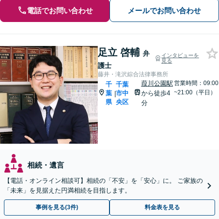
電話でお問い合わせ
メールでお問い合わせ
足立 啓輔
弁
インタビューを
見る
護士
藤井・滝沢綜合法律事務所
葭川公園駅
営業時間：09:00
千
千葉
~21:00（平日）
葉
市中
から徒歩4
|
県
央区
分
相続・遺言
【電話・オンライン相談可】相続の「不安」を「安心」に。 ご家族の
「未来」を見据えた円満相続を目指します。
事例を見る(3件)
料金表を見る