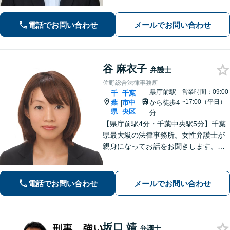
事事件】お問い合わせは原則翌営業日
以内に回答、電話は弁護士直通です
電話でお問い合わせ
メールでお問い合わせ
【休日・夜間面談は事前予約】
谷 麻衣子
弁護士
佐野総合法律事務所
県庁前駅
営業時間：09:00
千
千葉
~17:00（平日）
葉
市中
から徒歩4
|
県
央区
分
【県庁前駅4分・千葉中央駅5分】千葉
県最大級の法律事務所。女性弁護士が
親身になってお話をお聞きします。不
動産トラブル／債権回収／債務整理な
ど身近な法律トラブルはお任せくださ
い。【初回相談30分無料】【夜間・休
電話でお問い合わせ
メールでお問い合わせ
日の相談可能】
坂口 靖
弁護士