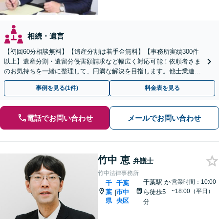
相続・遺言
【初回60分相談無料】【遺産分割は着手金無料】【事務所実績300件
以上】遺産分割・遺留分侵害額請求など幅広く対応可能！依頼者さま
のお気持ちを一緒に整理して、円満な解決を目指します。他士業連携
でスピード解決【出張相談OK】
事例を見る(1件)
料金表を見る
電話でお問い合わせ
メールでお問い合わせ
竹中 恵
弁護士
竹中法律事務所
千葉駅
か
営業時間：10:00
千
千葉
~18:00（平日）
葉
市中
ら徒歩5
|
県
央区
分