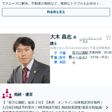
でスムーズに解決。不動産の相続など、複雑なトラブルもお任せくだ
さい。【初回面談相談30分無料】
料金表を見る
大木 昌志
弁
インタビューを
見る
護士
弁護士法人ALG＆Associates 千葉法律事務所
葭川公園駅
営業時間：00:00
千
千葉
~23:59（平日）
葉
市中
から徒歩2
|
県
央区
分
相続・遺言
【『葭川公園駅』徒歩 2 分】【来所・オンライン法律相談30分無料｜
土日祝日相談予約受付｜WEB相談可能】相続財産調査/遺産分割協議/