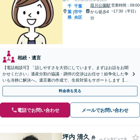
葭川公園駅
営業時間：09:00
千
千葉
~17:30（平日）
葉
市中
から徒歩4
|
県
央区
分
相続・遺言
【電話相談可】「話しやすさを大切にしています。まずはお話をお聞
かせください」遺産分割の協議・調停の交渉はお任せ！紛争化した争
いも冷静に解決へ。遺言書の作成で、生前対策もサポートします【夜
間・休日面談可】【葭川公園駅5分】
料金表を見る
電話でお問い合わせ
メールでお問い合わせ
坪内 清久
弁
インタビューを