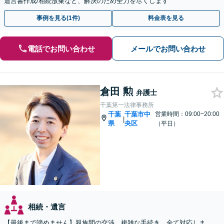
遺言書作成/相続放棄など、解決のため全力を尽くします
事例を見る(1件)
料金表を見る
電話でお問い合わせ
メールでお問い合わせ
倉田 勲
弁護士
千葉第一法律事務所
千葉
千葉市中
営業時間：09:00~20:00
|
県
央区
（平日）
相続・遺言
【最後まで諦めません】親族間の交渉、複雑な手続き、全て対応しま