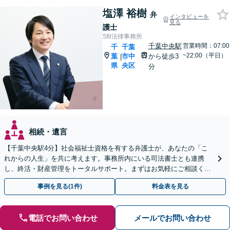
塩澤 裕樹
弁
インタビューを
見る
護士
Sfil法律事務所
千葉中央駅
営業時間：07:00
千
千葉
~22:00（平日）
葉
市中
から徒歩3
|
県
央区
分
相続・遺言
【千葉中央駅4分】社会福祉士資格を有する弁護士が、あなたの「こ
れからの人生」を共に考えます。事務所内にいる司法書士とも連携
し、終活・財産管理をトータルサポート。まずはお気軽にご相談くだ
さい【休日・夜間相談可】【出張相談も柔軟に対応】
事例を見る(1件)
料金表を見る
電話でお問い合わせ
メールでお問い合わせ