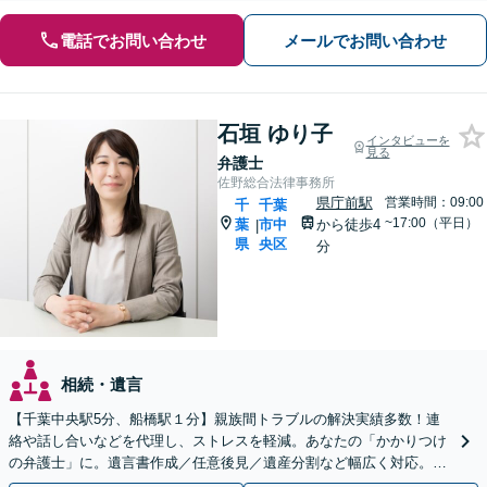
電話でお問い合わせ
メールでお問い合わせ
石垣 ゆり子
インタビューを
見る
弁護士
佐野総合法律事務所
県庁前駅
営業時間：09:00
千
千葉
~17:00（平日）
葉
市中
から徒歩4
|
県
央区
分
相続・遺言
【千葉中央駅5分、船橋駅１分】親族間トラブルの解決実績多数！連
絡や話し合いなどを代理し、ストレスを軽減。あなたの「かかりつけ
の弁護士」に。遺言書作成／任意後見／遺産分割など幅広く対応。お
気軽にご相談ください！【初回来所相談30分無料】