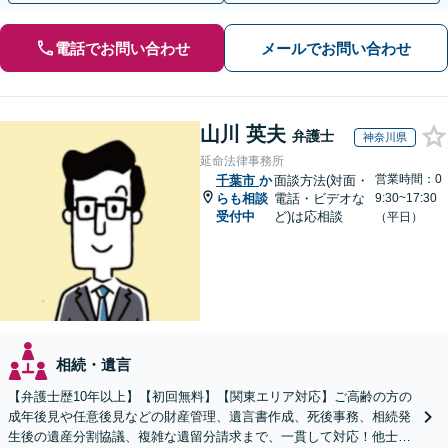
電話でお問い合わせ
メールでお問い合わせ
山川 英夫
弁護士
神奈川県
延命法律事務所
営業時間：0
千葉市
か
面談方法(対面・
らも相談
電話・ビデオな
9:30~17:30
受付中
ど)は応相談
（平日）
相続・遺言
【弁護士歴10年以上】【初回無料】【関東エリア対応】ご高齢の方の
成年後見や任意後見などの財産管理、遺言書作成、死後事務、相続発
生後の遺産分割協議、複雑な遺留分請求まで、一貫して対応！他士業