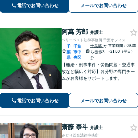
対応(法律相談は完全予約制)】各分野で
電話でお問い合わせ
メールでお問い合わせ
専門性の高い弁護士が寄り添い解決を
サポートします。
阿萬 芳郎
弁護士
ベリーベスト法律事務所 千葉オフィス
千葉駅
か
営業時間：09:30
千
千葉
~21:00（平日）
葉
市中
ら徒歩3
|
県
央区
分
【離婚・刑事事件・労働問題・交通事
故など幅広く対応】各分野の専門チー
ムがお客様をサポートします。
電話でお問い合わせ
メールでお問い合わせ
齋藤 泰斗
弁護士
みどり総合法律事務所