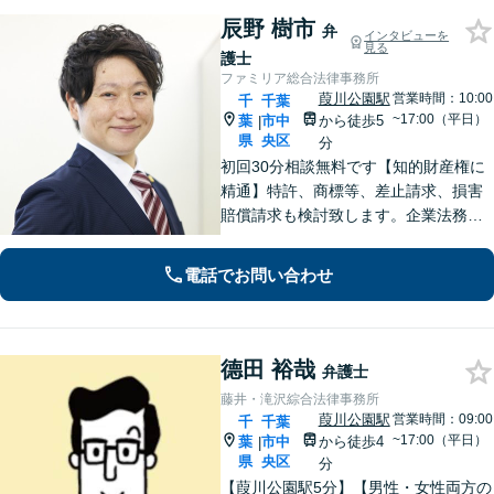
辰野 樹市
弁
インタビューを
見る
護士
ファミリア総合法律事務所
葭川公園駅
営業時間：10:00
千
千葉
~17:00（平日）
葉
市中
から徒歩5
|
県
央区
分
初回30分相談無料です【知的財産権に
精通】特許、商標等、差止請求、損害
賠償請求も検討致します。企業法務・
顧問契約・刑事事件・離婚・相続・不
動産など分野の区別なく、複雑・特殊
電話でお問い合わせ
な事案でも全力で対応します。千葉県
内に限らず、関東エリア内であれば出
張可
德田 裕哉
弁護士
藤井・滝沢綜合法律事務所
葭川公園駅
営業時間：09:00
千
千葉
~17:00（平日）
葉
市中
から徒歩4
|
県
央区
分
【葭川公園駅5分】【男性・女性両方の