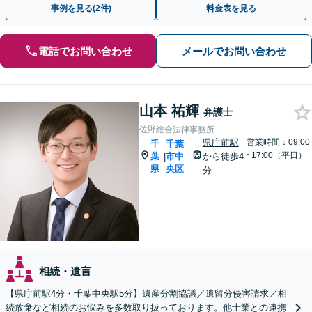
事例を見る(2件)
料金表を見る
電話でお問い合わせ
メールでお問い合わせ
山本 祐輝
弁護士
佐野総合法律事務所
県庁前駅
営業時間：09:00
千
千葉
~17:00（平日）
葉
市中
から徒歩4
|
県
央区
分
相続・遺言
【県庁前駅4分・千葉中央駅5分】遺産分割協議／遺留分侵害請求／相
続放棄など相続のお悩みを多数取り扱っております。他士業との連携