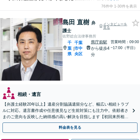
76件中 1-30件を表示
島田 直樹
弁
インタビューを
見る
護士
佐野総合法律事務所
県庁前駅
営業時間：09:00
千
千葉
~17:00（平日）
葉
市中
から徒歩4
|
県
央区
分
相続・遺言
【弁護士経験20年以上】遺産分割協議遺留分など、幅広い相続トラブ
ルに対応。遺言書作成や任意後見など生前対策にも注力中。依頼者さ
まのご意向を反映した納得感の高い解決を目指します【初回来所相談
無料】【電話相談・web面談可】【千葉中央駅5分】
料金表を見る