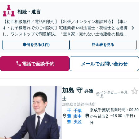
相続・遺言
【初回相談無料／電話相談可】【出張／オンライン相談対応】【車い
す・お子様連れでのご相談可】宅建業者や司法書士・税理士とも連携
し、ワンストップで問題解決。「空き家・売れない土地建物の相続／
権利関係が複雑な不動産相続もお任せください」
事例を見る(1件)
料金表を見る
電話で面談予約
メールでお問い合わせ
加島 守
弁護
インタビューを見
る
士
加島総合法律事務所
京成千葉駅
営業時間：09:30
千
千葉
~18:00（平日）
葉
市中
から徒歩2
|
県
央区
分