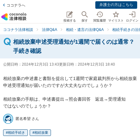
弁護士の方はこちら
ココナラへ
投稿する
探す
閲覧履歴
マイリスト
ログイン
ココナラ法律相談
法律Q&A
相続・遺言の法律Q&A
相続手続きの法律
相続放棄申述受理通知が1週間で届くのは通常？
手続き確認
公開日時：
2024年12月3日 13:43
更新日時：
2024年12月3日 18:40
相続放棄の申述書と書類を提出して1週間で家庭裁判所から相続放棄
申述受理通知が届いたのですが大丈夫なのでしょうか？

相続放棄の手順は、申述書提出→照会書回答　返送→受理通知

ではないのでしょうか？
匿名希望 さん
相続手続き
相続放棄