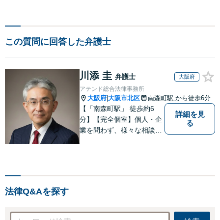
この質問に回答した弁護士
川添 圭
弁護士
大阪府
アテンド総合法律事務所
大阪府
大阪市北区
南森町駅
から徒歩6分
|
【「南森町駅」 徒歩約6
詳細を見
分】【完全個室】個人・企
る
業を問わず、様々な相談を
受け付けております。解決
へ向けて、適切なアドバイ
スをさせていただきます。
法律Q&Aを探す