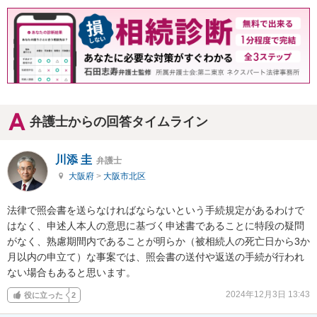
弁護士からの回答タイムライン
川添 圭
弁護士
大阪府
>
大阪市北区
法律で照会書を送らなければならないという手続規定があるわけで
はなく、申述人本人の意思に基づく申述書であることに特段の疑問
がなく、熟慮期間内であることが明らか（被相続人の死亡日から3か
月以内の申立て）な事案では、照会書の送付や返送の手続が行われ
ない場合もあると思います。
2024年12月3日 13:43
役に立った
2