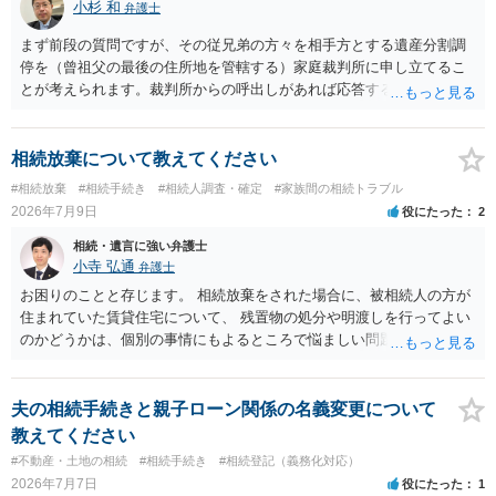
小杉 和
弁護士
まず前段の質問ですが、その従兄弟の方々を相手方とする遺産分割調
停を（曾祖父の最後の住所地を管轄する）家庭裁判所に申し立てるこ
とが考えられます。裁判所からの呼出しがあれば応答する可能性がま
だあるのではないでしょうか。 後段の質問については、相続放棄は可
能と思われます。時間が思った以上にないので必要書類をてきぱきと
揃える必要があります。その点是非御注意ください。
相続放棄について教えてください
#相続放棄
#相続手続き
#相続人調査・確定
#家族間の相続トラブル
2026年7月9日
役にたった
2
相続・遺言に強い弁護士
小寺 弘通
弁護士
お困りのことと存じます。 相続放棄をされた場合に、被相続人の方が
住まれていた賃貸住宅について、 残置物の処分や明渡しを行ってよい
のかどうかは、個別の事情にもよるところで悩ましい問題です。 相続
放棄をされた方が賃貸借契約を解約し、残置物を処分して明け渡した
場合、 「相続財産を処分」したと評価され、相続放棄が無効となるリ
スクが一応あるからです。 ただし、実際には、自宅内にめぼしい財産
夫の相続手続きと親子ローン関係の名義変更について
がなく、滞納賃料が増え続けるのを止めるため、 解約をして鍵を返却
教えてください
してしまうというケースもそれなりにあります。 また、お母様の通帳
#不動産・土地の相続
#相続手続き
#相続登記（義務化対応）
や印鑑などは現に保管されているのであれば、 そのまま保管されてお
2026年7月7日
役にたった
1
いた方が良いかと思います。 相続人全員が相続放棄された場合には、