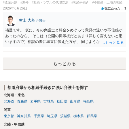
#遺産分割
#調停
#相続トラブルの代理交渉
#相続手続き
#不動産・土地の相続
れます。 また、住所は分かるが、意図的に連絡を無視されている／協
2026年6月26日
役にたった
3
議に応じない場合は、家庭裁判所に「遺産分割調停」を申し立てて、
裁判所の場で話し合い・調整をする方法が有効とされています。 どの
村山 大基
弁護士
方法で進めるべきか、という点に関して公開の場でアドバイスするの
にも限界があるかと思いますので、具体的な資料等をご持参の上、弁
補足です。 仮に、今の弁護士と料金をめぐって意見の違いや不信感が
護士の相談されることをお勧めします。
あったのなら、 そこは（公開の掲示板だとあまり詳しく言えないと思
いますので）相談の際に率直に伝えた方が、 同じようなトラブルを避
ける上で重要だと思います。
もっとみる
都道府県から相続手続きに強い弁護士を探す
北海道・東北
北海道
青森県
岩手県
宮城県
秋田県
山形県
福島県
関東
東京都
神奈川県
千葉県
埼玉県
茨城県
栃木県
群馬県
北陸・甲信越