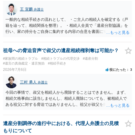
相続財産清算人が選任される場合があり、 その場合には当該清算人に
王 宣麟
弁護士
引き継いでいただくことになります。 ちなみに前提として、お母様の
お姉さんがご存命である以上、 その子（甥、姪）にはそもそも相続権
一般的な相続手続きの流れとして、 ・ご主人の相続人を確定する（戸
は発生しないので、甥姪の方々は相続放棄は不要になると考えられま
籍を辿って、相続関係を整理）。 ・相続人全員で「遺産分割協議」を
す。 明確にお答えができずに申し訳ありませんが、以上ご参考にして
行い、家の持分をご自身に集約する内容の合意を書面にする。 ・その
いただければ幸いです。
合意に基づき、不動産の相続登記を申請する（法務局）。 ・住宅ロー
ンと抵当権の名義について、金融機関と協議し、可能ならあなた名義
に切り替える（団信の見直しなども含めて）。 ・ただし、親子ローン
祖母への脅迫音声で叔父の遺産相続権剥奪は可能か？
で義母も共有名義に入っている場合、通常は、義母の持分や義母のロ
#家族間の相続トラブル
#相続トラブルの代理交渉
#遺産分割
ーン部分を動かすには、義母本人の同意・協議が不可欠です。 ここが
#遺言の真偽鑑定・遺言無効
#相続手続き
今回の「義母と連絡が取れない」状況での大きなネックになります。
2026年7月6日
役にたった
3
連絡が取れない相続人・共有者がいる場合、相続手続きは次のような
段階的対応が推奨されています。 １．戸籍・戸籍の附票・住民票で義
三村 勇人
弁護士
母の最新住所と生存状況を確認する。 まずは、被相続人（ご主人）の
戸籍から相続人を辿り、義母の戸籍・戸籍附票を取り、現住所や転居
今回の事情で、叔父を相続人から廃除することはできません。 まず、
履歴を確認する方法が一般的です。 ２．住所が分かった場合、内容証
相続欠格事由に該当しませんし、相続人廃除についても、被相続人で
明郵便などの方法で手紙を送る。 電話やメールで連絡が取れないとき
ある祖父に対する脅迫ではありませんし、祖父が叔父を排除する意思
は、公的な通知手段として内容証明郵便を使い、「遺産分割協議をし
も現れておりません。 そのため、「遺産相続権を剥奪」することは難
たい」「持分の調整をしたい」旨を正式に通知することが推奨されて
しいです。 それよりも、質問の内容ですと、お母様は、遺留分侵害額
います。 ３．それでも連絡がつかない／返信がない場合 義母が行方不
請求を検討できますので、そちらを相談したほうがよいと思われま
遺産分割調停の進行中における、代理人弁護士の見積
明状態で、所在が確認できない場合：「不在者財産管理人の選任」を
す。
もりについて
家庭裁判所に申し立てて、管理人を通じて手続を進める方法が検討さ