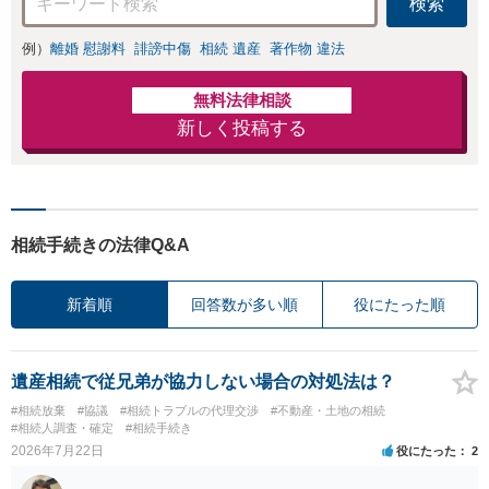
検索
例）
離婚 慰謝料
誹謗中傷
相続 遺産
著作物 違法
無料法律相談
新しく投稿する
相続手続きの法律Q&A
新着順
回答数が多い順
役にたった順
遺産相続で従兄弟が協力しない場合の対処法は？
#相続放棄
#協議
#相続トラブルの代理交渉
#不動産・土地の相続
#相続人調査・確定
#相続手続き
2026年7月22日
役にたった
2