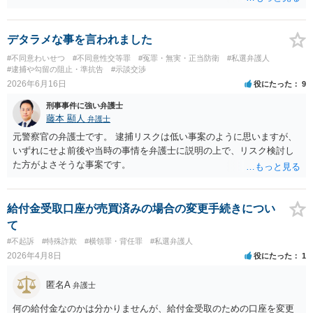
デタラメな事を言われました
#不同意わいせつ
#不同意性交等罪
#冤罪・無実・正当防衛
#私選弁護人
#逮捕や勾留の阻止・準抗告
#示談交渉
2026年6月16日
役にたった
9
刑事事件に強い弁護士
藤本 顯人
弁護士
元警察官の弁護士です。 逮捕リスクは低い事案のように思いますが、
いずれにせよ前後や当時の事情を弁護士に説明の上で、リスク検討し
た方がよさそうな事案です。
給付金受取口座が売買済みの場合の変更手続きについ
て
#不起訴
#特殊詐欺
#横領罪・背任罪
#私選弁護人
2026年4月8日
役にたった
1
匿名A
弁護士
何の給付金なのかは分かりませんが、給付金受取のための口座を変更