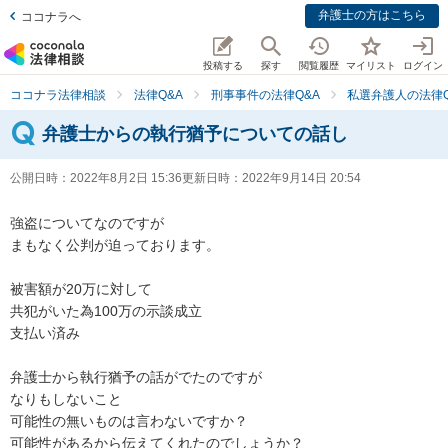
弁護士の方はこちら
ココナラへ
投稿する
探す
閲覧履歴
マイリスト
ログイン
ココナラ法律相談
法律Q&A
刑事事件の法律Q&A
私選弁護人の法律Q
弁護士からの執行猶予についての話し
公開日時：
2022年8月2日 15:36
更新日時：
2022年9月14日 20:54
強盗についてなのですが

まもなく公判が迫っております。

被害額が20万に対して

共犯がいた為100万の示談成立

支払い済み

弁護士から執行猶予の話がでたのですが

なりもしないこと

可能性の無いものは言わないですか？

可能性があるから伝えてくれたのでしょうか？
