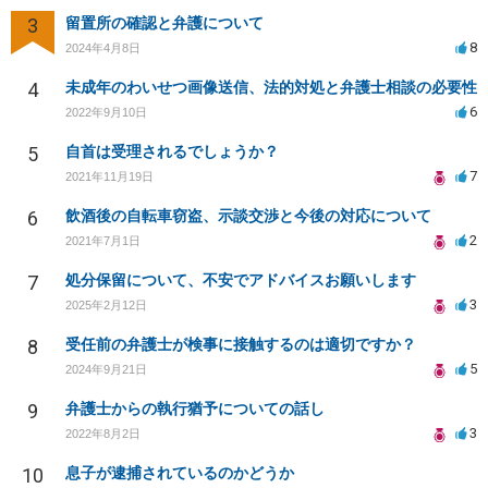
3
留置所の確認と弁護について
8
2024年4月8日
4
未成年のわいせつ画像送信、法的対処と弁護士相談の必要性
6
2022年9月10日
5
自首は受理されるでしょうか？
7
2021年11月19日
6
飲酒後の自転車窃盗、示談交渉と今後の対応について
2
2021年7月1日
7
処分保留について、不安でアドバイスお願いします
3
2025年2月12日
8
受任前の弁護士が検事に接触するのは適切ですか？
5
2024年9月21日
9
弁護士からの執行猶予についての話し
3
2022年8月2日
10
息子が逮捕されているのかどうか