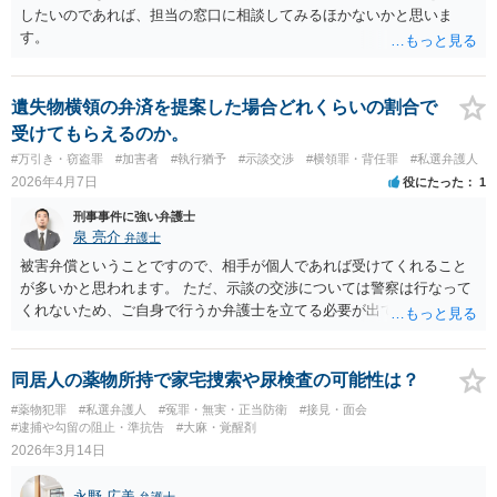
したいのであれば、担当の窓口に相談してみるほかないかと思いま
す。
遺失物横領の弁済を提案した場合どれくらいの割合で
受けてもらえるのか。
#万引き・窃盗罪
#加害者
#執行猶予
#示談交渉
#横領罪・背任罪
#私選弁護人
2026年4月7日
役にたった
1
刑事事件に強い弁護士
泉 亮介
弁護士
被害弁償ということですので、相手が個人であれば受けてくれること
が多いかと思われます。 ただ、示談の交渉については警察は行なって
くれないため、ご自身で行うか弁護士を立てる必要が出てくるでしょ
う。
同居人の薬物所持で家宅捜索や尿検査の可能性は？
#薬物犯罪
#私選弁護人
#冤罪・無実・正当防衛
#接見・面会
#逮捕や勾留の阻止・準抗告
#大麻・覚醒剤
2026年3月14日
永野 広美
弁護士