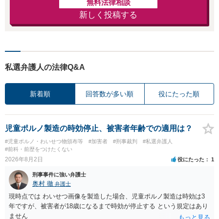
無料法律相談
新しく投稿する
私選弁護人の法律Q&A
新着順
回答数が多い順
役にたった順
児童ポルノ製造の時効停止、被害者年齢での適用は？
#児童ポルノ・わいせつ物頒布等
#加害者
#刑事裁判
#私選弁護人
#前科・前歴をつけたくない
2026年8月2日
役にたった
1
刑事事件に強い弁護士
奥村 徹
弁護士
現時点では わいせつ画像を製造した場合、児童ポルノ製造は時効は3
年ですが、被害者が18歳になるまで時効が停止する という規定はあり
ません