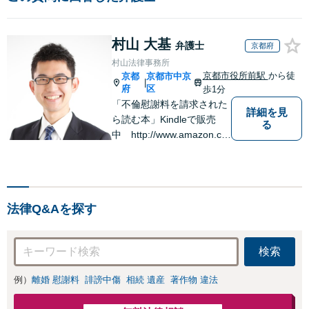
村山 大基
弁護士
京都府
村山法律事務所
京都市役所前駅
から徒
京都
京都市中京
|
府
区
歩1分
「不倫慰謝料を請求された
詳細を見
ら読む本」Kindleで販売
る
中 http://www.amazon.co.
jp/dp/B0FJCDXDNV
法律Q&Aを探す
検索
例）
離婚 慰謝料
誹謗中傷
相続 遺産
著作物 違法