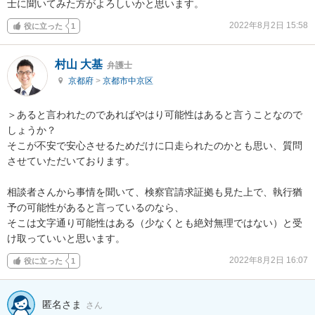
士に聞いてみた方がよろしいかと思います。
2022年8月2日 15:58
役に立った
1
村山 大基
弁護士
京都府
>
京都市中京区
＞あると言われたのであればやはり可能性はあると言うことなので
しょうか？

そこが不安で安心させるためだけに口走られたのかとも思い、質問
させていただいております。

相談者さんから事情を聞いて、検察官請求証拠も見た上で、執行猶
予の可能性があると言っているのなら、

そこは文字通り可能性はある（少なくとも絶対無理ではない）と受
け取っていいと思います。
2022年8月2日 16:07
役に立った
1
匿名さま
さん