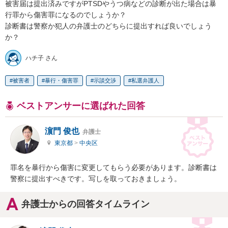
被害届は提出済みですがPTSDやうつ病などの診断が出た場合は暴
行罪から傷害罪になるのでしょうか？

診断書は警察か犯人の弁護士のどちらに提出すれば良いでしょう
か？
ハチ子 さん
被害者
暴行・傷害罪
示談交渉
私選弁護人
ベストアンサーに選ばれた回答
濵門 俊也
弁護士
東京都
>
中央区
罪名を暴行から傷害に変更してもらう必要があります。診断書は
警察に提出すべきです。写しを取っておきましょう。
弁護士からの回答タイムライン