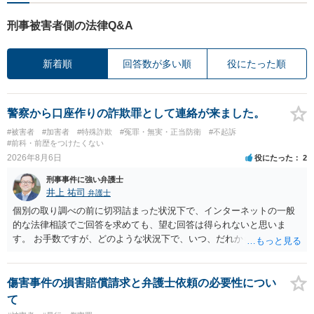
刑事被害者側の法律Q&A
新着順
回答数が多い順
役にたった順
警察から口座作りの詐欺罪として連絡が来ました。
#被害者
#加害者
#特殊詐欺
#冤罪・無実・正当防衛
#不起訴
#前科・前歴をつけたくない
2026年8月6日
役にたった
2
刑事事件に強い弁護士
井上 祐司
弁護士
個別の取り調べの前に切羽詰まった状況下で、インターネットの一般
的な法律相談でご回答を求めても、望む回答は得られないと思いま
す。 お手数ですが、どのような状況下で、いつ、だれからどのような
経緯で口座の提供を頼まれ開設したか、それによる詐欺等の収益がど
の程度だと聞いているのかということについて、お近くで詳細な法律
相談を受けられたうえで対処方法を探された方がよいと思われます。
傷害事件の損害賠償請求と弁護士依頼の必要性につい
一般論でいえば、任意取り調べの場合、ＩＣレコーダーを持参して取
て
り調べ内容を録音することは必須だと考えます。