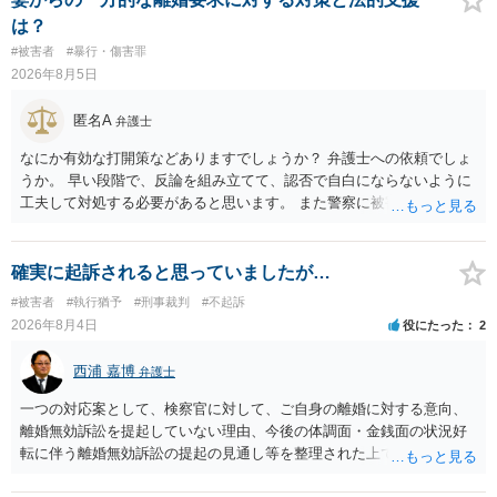
関係の有無にかかわらず、5年以上の有期拘禁刑に処する。 第176条 1
は？
次に掲げる行為又は事由その他これらに類する行為又は事由により、
#被害者
#暴行・傷害罪
同意しない意思を形成し、表明し若しくは全うすることが困難な状態
2026年8月5日
にさせ又はその状態にあることに乗じて、わいせつな行為をした者
は、婚姻関係の有無にかかわらず、6月以上10年以下の拘禁刑に処す
匿名A
弁護士
る。 ③アルコール若しくは薬物を摂取させること又はそれらの影響が
あること。 以上の通りですから、アルコール摂取だけでなく、「同意
なにか有効な打開策などありますでしょうか？ 弁護士への依頼でしょ
しない意思を形成し、表明し若しくは全うすることが困難な状態」で
うか。 早い段階で、反論を組み立てて、認否で自白にならないように
あることが必要です。
工夫して対処する必要があると思います。 また警察に被害届を出すと
して、なんとか受理してもらうための方策などありますでしょうか？
告訴状を作って証拠をそろえて出すことでしょう。
確実に起訴されると思っていましたが…
#被害者
#執行猶予
#刑事裁判
#不起訴
2026年8月4日
役にたった
2
西浦 嘉博
弁護士
一つの対応案として、検察官に対して、ご自身の離婚に対する意向、
離婚無効訴訟を提起していない理由、今後の体調面・金銭面の状況好
転に伴う離婚無効訴訟の提起の見通し等を整理された上で、書面とし
て提出されることを検討されてみてはいかがでしょうか。 少なくとも