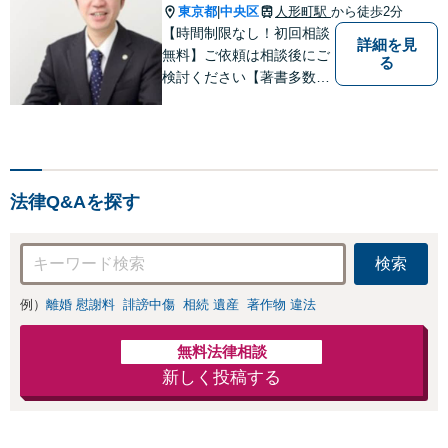
東京都
中央区
人形町駅
から徒歩2分
|
【時間制限なし！初回相談
詳細を見
無料】ご依頼は相談後にご
る
検討ください【著書多数】
【離婚の解決実績300件以
上】心のケアもしながら全
力でサポートします【相続
問題】複雑な遺産分割・相
続放棄・遺留分なども、基
法律Q&Aを探す
本からわかりやすくご説明
します【人形町駅2分】
検索
例）
離婚 慰謝料
誹謗中傷
相続 遺産
著作物 違法
無料法律相談
新しく投稿する