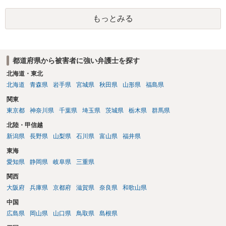
検察官の処分判断の際、相談者さんの意向を示す証拠の一つとして位
置づけられる様に思われます。 より詳細についてお聞きになりたい場
もっとみる
合、最寄りの法律事務所での相談を検討ください
都道府県から被害者に強い弁護士を探す
北海道・東北
北海道
青森県
岩手県
宮城県
秋田県
山形県
福島県
関東
東京都
神奈川県
千葉県
埼玉県
茨城県
栃木県
群馬県
北陸・甲信越
新潟県
長野県
山梨県
石川県
富山県
福井県
東海
愛知県
静岡県
岐阜県
三重県
関西
大阪府
兵庫県
京都府
滋賀県
奈良県
和歌山県
中国
広島県
岡山県
山口県
鳥取県
島根県