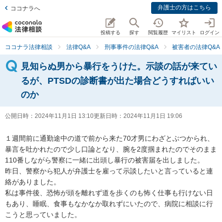
弁護士の方はこちら
ココナラへ
投稿する
探す
閲覧履歴
マイリスト
ログイン
ココナラ法律相談
法律Q&A
刑事事件の法律Q&A
被害者の法律Q&A
見知らぬ男から暴行をうけた。示談の話が来てい
るが、PTSDの診断書が出た場合どうすればいい
のか
公開日時：
2024年11月1日 13:10
更新日時：
2024年11月1日 19:06
１週間前に通勤途中の道で前から来た70才男にわざとぶつかられ、
暴言を吐かれたので少し口論となり、腕を2度掴まれたのでそのまま
110番しながら警察に一緒に出頭し暴行の被害届を出しました。

昨日、警察から犯人が弁護士を雇って示談したいと言っていると連
絡がありました。

私は事件後、恐怖が頭を離れず道を歩くのも怖く仕事も行けない日
もあり、睡眠、食事もなかなか取れずにいたので、病院に相談に行
こうと思っていました。
