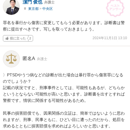
濵門 俊也
弁護士
東京都
>
中央区
罪名を暴行から傷害に変更してもらう必要があります。診断書は警
察に提出すべきです。写しを取っておきましょう。
2024年11月1日 13:10
役に立った
2
匿名A
弁護士
〉PTSDやうつ病などの診断が出た場合は暴行罪から傷害罪になる
のでしょうか？

記載の状況ですと、刑事事件としては、可能性もあるが、どちらか
というとならない可能性が高いと思います。診断書を出すとすれば
警察です。情状に関係する可能性があるため。

民事の損害賠償でも、因果関係の立証は、簡単ではないように思わ
れますが、刑事、民事ともに、ひどい目に遭ったのだから、処罰を
求めるとともに損害賠償を求めればよろしいかと思います。