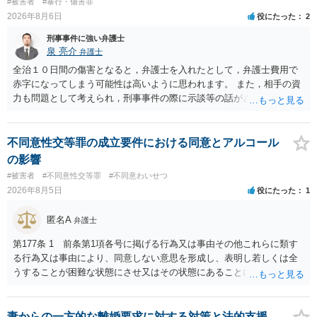
#被害者
#暴行・傷害罪
2026年8月6日
役にたった
2
刑事事件に強い弁護士
泉 亮介
弁護士
全治１０日間の傷害となると，弁護士を入れたとして，弁護士費用で
赤字になってしまう可能性は高いように思われます。 また，相手の資
力も問題として考えられ，刑事事件の際に示談等の話がされなかった
のであれば，資力がなく回収ができないというリスクもあるでしょ
う。
不同意性交等罪の成立要件における同意とアルコール
の影響
#被害者
#不同意性交等罪
#不同意わいせつ
2026年8月5日
役にたった
1
匿名A
弁護士
第177条 1 前条第1項各号に掲げる行為又は事由その他これらに類す
る行為又は事由により、同意しない意思を形成し、表明し若しくは全
うすることが困難な状態にさせ又はその状態にあることに乗じて、性
交、肛門性交、口腔性交又は膣若しくは肛門に身体の一部（陰茎を除
く。）若しくは物を挿入する行為であってわいせつなもの（以下この
条及び第179条第2項において「性交等」という。）をした者は、婚姻
妻からの一方的な離婚要求に対する対策と法的支援