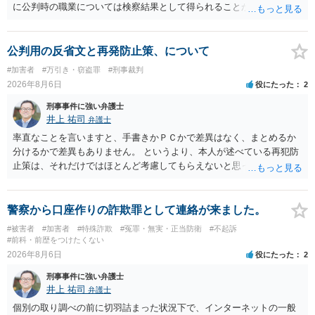
に公判時の職業については検察結果として得られることが通常です。
公判用の反省文と再発防止策、について
#加害者
#万引き・窃盗罪
#刑事裁判
2026年8月6日
役にたった
2
刑事事件に強い弁護士
井上 祐司
弁護士
率直なことを言いますと、手書きかＰＣかで差異はなく、まとめるか
分けるかで差異もありません。 というより、本人が述べている再犯防
止策は、それだけではほとんど考慮してもらえないと思った方が良い
です。 提出するのであれば、 ・具体的に自身が受けているプログラム
やカウンセリング・治療の内容 ・利用している再犯防止策（例えば保
護観察所と連携した職業支援の内容や具体的な就労・監督状況） ・監
警察から口座作りの詐欺罪として連絡が来ました。
督者の証言 など、証拠で担保された客観性と実現可能性があるもので
#被害者
#加害者
#特殊詐欺
#冤罪・無実・正当防衛
#不起訴
なければあまり意味がありません。 もともと執行猶予が狙える事案で
#前科・前歴をつけたくない
あれば本人の反省の言葉だけで十分であり、実刑となるか微妙な事案
2026年8月6日
役にたった
2
では、本人が再発防止策をいくら述べてもほとんど効果は望めないと
刑事事件に強い弁護士
いうのが実感です。
井上 祐司
弁護士
個別の取り調べの前に切羽詰まった状況下で、インターネットの一般