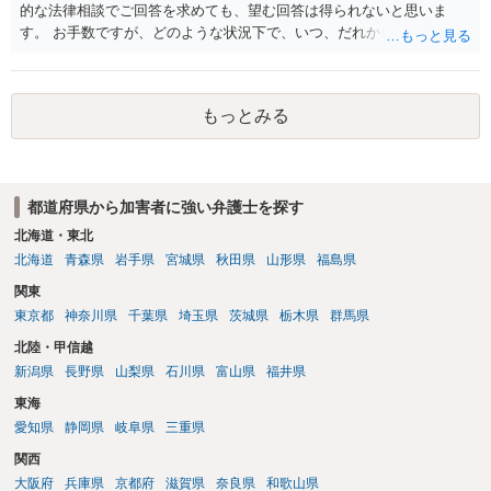
的な法律相談でご回答を求めても、望む回答は得られないと思いま
す。 お手数ですが、どのような状況下で、いつ、だれからどのような
経緯で口座の提供を頼まれ開設したか、それによる詐欺等の収益がど
の程度だと聞いているのかということについて、お近くで詳細な法律
相談を受けられたうえで対処方法を探された方がよいと思われます。
もっとみる
一般論でいえば、任意取り調べの場合、ＩＣレコーダーを持参して取
り調べ内容を録音することは必須だと考えます。
都道府県から加害者に強い弁護士を探す
北海道・東北
北海道
青森県
岩手県
宮城県
秋田県
山形県
福島県
関東
東京都
神奈川県
千葉県
埼玉県
茨城県
栃木県
群馬県
北陸・甲信越
新潟県
長野県
山梨県
石川県
富山県
福井県
東海
愛知県
静岡県
岐阜県
三重県
関西
大阪府
兵庫県
京都府
滋賀県
奈良県
和歌山県