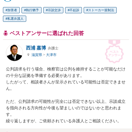
加害者
執行猶予
示談交渉
不起訴
ストーカー規制法
私選弁護人
ベストアンサーに選ばれた回答
西浦 嘉博
弁護士
滋賀県
>
大津市
公判請求を行う場合、検察官は公判を維持することが可能なだけ
の十分な証拠を準備する必要があります。

したがって、相談者さんが呈示されている可能性は否定できませ
ん。

ただ、公判請求の可能性が完全には否定できない以上、示談成立
を指向される方向性が今後も望ましいのではないかと思われま
す。

繰り返しますが、ご依頼されている弁護人とご相談ください。