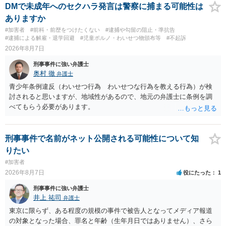
故意があると判断されることは無いかと思います。 ②逮捕、呼び出し
DMで未成年へのセクハラ発言は警察に捕まる可能性は
の可能性 この行為により、痴漢やその他の犯罪を犯したとして、逮
ありますか
捕、呼び出しされる可能性はどれほどでしょうか？ 誤って当たってし
#加害者
#前科・前歴をつけたくない
#逮捕や勾留の阻止・準抗告
まっただけであり、さらにその場で女性等のアクションが無かったこ
#逮捕による解雇・退学回避
#児童ポルノ・わいせつ物頒布等
#不起訴
とからすると、この後に呼び出される可能性は極めて低いと思いま
2026年8月7日
す。 ③逮捕呼び出しまでの期間 大体どれほどの期間逮捕呼び出しの可
刑事事件に強い弁護士
能性があると考えれば良いのでしょうか？ 逮捕や呼び出しの可能性は
奥村 徹
弁護士
極めて低いと思います。 連絡が来ることはないでしょう。
青少年条例違反（わいせつ行為 わいせつな行為を教える行為）が検
討されると思いますが、地域性があるので、地元の弁護士に条例を調
べてもらう必要があります。
刑事事件で名前がネット公開される可能性について知
りたい
#加害者
2026年8月7日
役にたった
1
刑事事件に強い弁護士
井上 祐司
弁護士
東京に限らず、ある程度の規模の事件で被告人となってメディア報道
の対象となった場合、罪名と年齢（生年月日ではありません）、さら