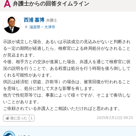
弁護士からの回答タイムライン
西浦 嘉博
弁護士
滋賀県
>
大津市
示談が成立した場合、あるいは示談成立の見込みがないと判断され
る一定の期間が経過したら、検察官による終局処分がなされること
が見込まれます。

今後、相手方との交渉が進展した場合、弁護人を通じて検察官に状
況の説明を行うことで、ある程度は処分を行う時期を後ろ倒しして
くれる可能性があります。

供託は経済犯（窃盗、詐欺等）の場合は、被害回復が行われること
を意味し、処分に対して大きな影響を有します。

他方で性犯罪等では、事案によって様々ですが、そこまで奏功しな
いことがあります。

ご依頼されている弁護人とご相談いただければと思われます。
2025年2月12日 09:23
役に立った
1