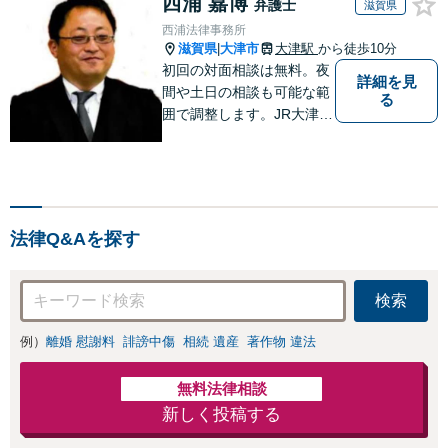
西浦 嘉博
弁護士
滋賀県
西浦法律事務所
滋賀県
大津市
大津駅
から徒歩10分
|
初回の対面相談は無料。夜
詳細を見
間や土日の相談も可能な範
る
囲で調整します。JR大津駅
から徒歩10分、京阪大津線
上栄町駅から徒歩4分、大
津赤十字病院の前になりま
す。 【滋賀県２位 弁護士
ドットコムランキング（20
法律Q&Aを探す
24年7月-2026年7月現
在）】
検索
例）
離婚 慰謝料
誹謗中傷
相続 遺産
著作物 違法
無料法律相談
新しく投稿する