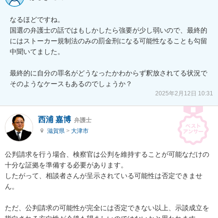
なるほどですね。

国選の弁護士の話ではもしかしたら強要が少し弱いので、最終的
にはストーカー規制法のみの罰金刑になる可能性なることも勾留
中聞いてました。

最終的に自分の罪名がどうなったかわからず釈放されてる状況で
そのようなケースもあるのでしょうか？
2025年2月12日 10:31
西浦 嘉博
弁護士
滋賀県
>
大津市
公判請求を行う場合、検察官は公判を維持することが可能なだけの
十分な証拠を準備する必要があります。

したがって、相談者さんが呈示されている可能性は否定できませ
ん。

ただ、公判請求の可能性が完全には否定できない以上、示談成立を