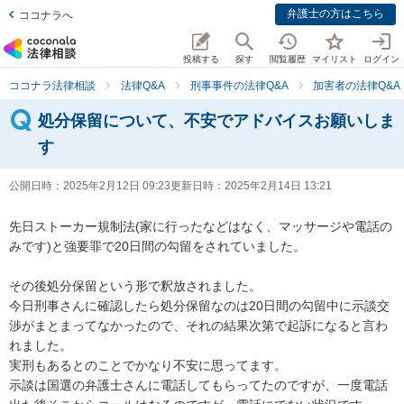
弁護士の方はこちら
ココナラへ
投稿する
探す
閲覧履歴
マイリスト
ログイン
ココナラ法律相談
法律Q&A
刑事事件の法律Q&A
加害者の法律Q&A
処分保留について、不安でアドバイスお願いしま
す
公開日時：
2025年2月12日 09:23
更新日時：
2025年2月14日 13:21
先日ストーカー規制法(家に行ったなどはなく、マッサージや電話の
みです)と強要罪で20日間の勾留をされていました。

その後処分保留という形で釈放されました。

今日刑事さんに確認したら処分保留なのは20日間の勾留中に示談交
渉がまとまってなかったので、それの結果次第で起訴になると言わ
れました。

実刑もあるとのことでかなり不安に思ってます。

示談は国選の弁護士さんに電話してもらってたのですが、一度電話