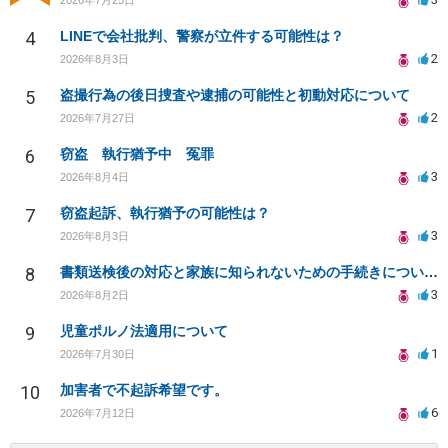
4
LINEで会社批判、警察が立件する可能性は？
2
2026年8月3日
5
盗撮行為の後日捜査や逮捕の可能性と初動対応について
2
2026年7月27日
6
窃盗 執行猶予中 冤罪
3
2026年8月4日
7
窃盗起訴、執行猶予の可能性は？
3
2026年8月3日
8
書類送検後の対応と家族に知られないための手続きについて相談
3
2026年8月2日
9
児童ポルノ法適用について
1
2026年7月30日
10
加害者で不起訴希望です。
6
2026年7月12日