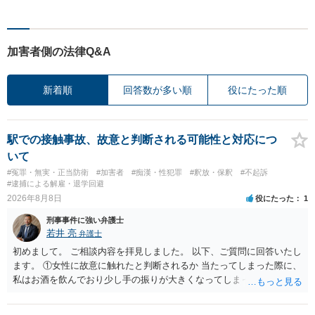
加害者側の法律Q&A
新着順
回答数が多い順
役にたった順
駅での接触事故、故意と判断される可能性と対応につ
いて
#冤罪・無実・正当防衛
#加害者
#痴漢・性犯罪
#釈放・保釈
#不起訴
#逮捕による解雇・退学回避
2026年8月8日
役にたった
1
刑事事件に強い弁護士
若井 亮
弁護士
初めまして。 ご相談内容を拝見しました。 以下、ご質問に回答いたし
ます。 ①女性に故意に触れたと判断されるか 当たってしまった際に、
私はお酒を飲んでおり少し手の振りが大きくなってしまっていたこと
も事実です。それが仮に、私が気がついていない防犯カメラに写って
いた場合、故意だと判定されやすいのでしょうか？ お伺いする限り、