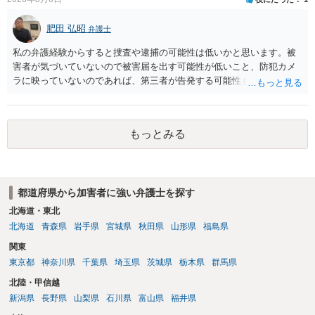
肥田 弘昭
弁護士
私の弁護経験からすると捜査や逮捕の可能性は低いかと思います。被
害者が気づいていないので被害届を出す可能性が低いこと、防犯カメ
ラに映っていないのであれば、第三者が告発する可能性も低いこと、
証拠は削除されていることからです。但し、「電車内で携帯で対面に
座る女性を盗撮(全体像写真1枚と5秒程度の動画)してしまいました。下
着や胸など強調したものではありません。」とありますが、少なくと
もっとみる
も捜査段階では性的姿態等撮影罪の被疑事実で逮捕勾留されるケース
が私の弁護経験では多くなった印象です（最終的には不起訴ないし各
都道府県の迷惑防止条例違反になることもあります）。2度としないこ
とをお勧めいたします。ご参考にしてください。
都道府県から加害者に強い弁護士を探す
北海道・東北
北海道
青森県
岩手県
宮城県
秋田県
山形県
福島県
関東
東京都
神奈川県
千葉県
埼玉県
茨城県
栃木県
群馬県
北陸・甲信越
新潟県
長野県
山梨県
石川県
富山県
福井県