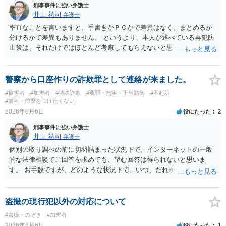
刑事事件に強い弁護士
井上 祐司
弁護士
率直なことを言いますと、手書きかＰＣかで差異はなく、まとめるか
分けるかで差異もありません。 というより、本人が述べている再犯防
止策は、それだけではほとんど考慮してもらえないと思った方が良い
です。 提出するのであれば、 ・具体的に自身が受けているプログラム
やカウンセリング・治療の内容 ・利用している再犯防止策（例えば保
護観察所と連携した職業支援の内容や具体的な就労・監督状況） ・監
警察から口座作りの詐欺罪として連絡が来ました。
督者の証言 など、証拠で担保された客観性と実現可能性があるもので
#被害者
#加害者
#特殊詐欺
#冤罪・無実・正当防衛
#不起訴
なければあまり意味がありません。 もともと執行猶予が狙える事案で
#前科・前歴をつけたくない
あれば本人の反省の言葉だけで十分であり、実刑となるか微妙な事案
2026年8月6日
役にたった
2
では、本人が再発防止策をいくら述べてもほとんど効果は望めないと
刑事事件に強い弁護士
いうのが実感です。
井上 祐司
弁護士
個別の取り調べの前に切羽詰まった状況下で、インターネットの一般
的な法律相談でご回答を求めても、望む回答は得られないと思いま
す。 お手数ですが、どのような状況下で、いつ、だれからどのような
経緯で口座の提供を頼まれ開設したか、それによる詐欺等の収益がど
の程度だと聞いているのかということについて、お近くで詳細な法律
相談を受けられたうえで対処方法を探された方がよいと思われます。
盗撮の現行犯以外の対応について
一般論でいえば、任意取り調べの場合、ＩＣレコーダーを持参して取
#盗撮・のぞき
#加害者
り調べ内容を録音することは必須だと考えます。
2026年8月6日
役にたった
1