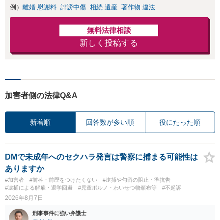
例）
離婚 慰謝料
誹謗中傷
相続 遺産
著作物 違法
無料法律相談
新しく投稿する
加害者側の法律Q&A
新着順
回答数が多い順
役にたった順
DMで未成年へのセクハラ発言は警察に捕まる可能性は
ありますか
#加害者
#前科・前歴をつけたくない
#逮捕や勾留の阻止・準抗告
#逮捕による解雇・退学回避
#児童ポルノ・わいせつ物頒布等
#不起訴
2026年8月7日
刑事事件に強い弁護士