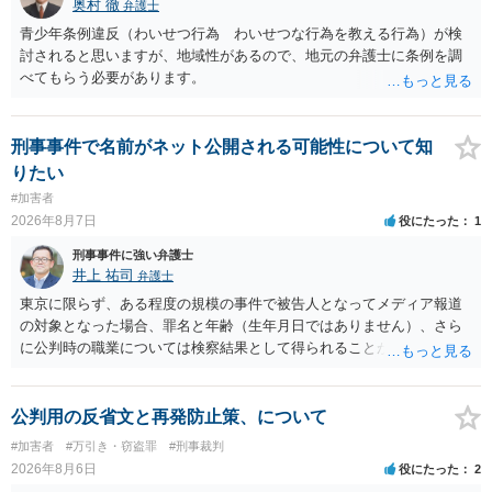
奥村 徹
弁護士
青少年条例違反（わいせつ行為 わいせつな行為を教える行為）が検
討されると思いますが、地域性があるので、地元の弁護士に条例を調
べてもらう必要があります。
刑事事件で名前がネット公開される可能性について知
りたい
#加害者
2026年8月7日
役にたった
1
刑事事件に強い弁護士
井上 祐司
弁護士
東京に限らず、ある程度の規模の事件で被告人となってメディア報道
の対象となった場合、罪名と年齢（生年月日ではありません）、さら
に公判時の職業については検察結果として得られることが通常です。
公判用の反省文と再発防止策、について
#加害者
#万引き・窃盗罪
#刑事裁判
2026年8月6日
役にたった
2