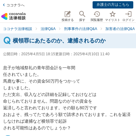
弁護士の方はこちら
ココナラへ
投稿する
探す
閲覧履歴
マイリスト
ログイン
ココナラ法律相談
法律Q&A
刑事事件の法律Q&A
加害者の法律Q&A
横領罪にあたるのか、逮捕されるのか
公開日時：
2025年4月5日 18:15
更新日時：
2025年4月10日 11:40
息子が地域祭礼の青年団会計を一年間

任されていました。

馬鹿な事に、その資金50万円をつかって

しまいました。

ただ支出、収入などの詳細を記録しておけなどは

命じられておりません。問題なのがその資金を

返済しろと言われております。その額も80万です

おおよそ、残ってたであろう額で請求されております。これを返済
しなければ逮捕など横領罪で起訴

される可能性はあるのでしょうか？