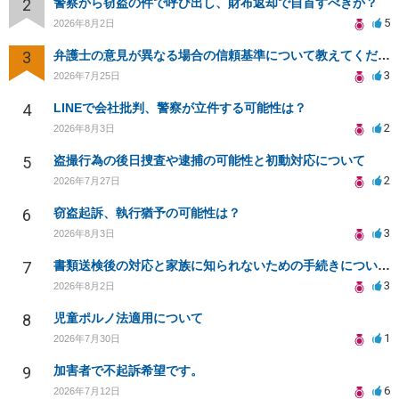
2
警察から窃盗の件で呼び出し、財布返却で自首すべきか？
5
2026年8月2日
3
弁護士の意見が異なる場合の信頼基準について教えてください
3
2026年7月25日
4
LINEで会社批判、警察が立件する可能性は？
2
2026年8月3日
5
盗撮行為の後日捜査や逮捕の可能性と初動対応について
2
2026年7月27日
6
窃盗起訴、執行猶予の可能性は？
3
2026年8月3日
7
書類送検後の対応と家族に知られないための手続きについて相談
3
2026年8月2日
8
児童ポルノ法適用について
1
2026年7月30日
9
加害者で不起訴希望です。
6
2026年7月12日