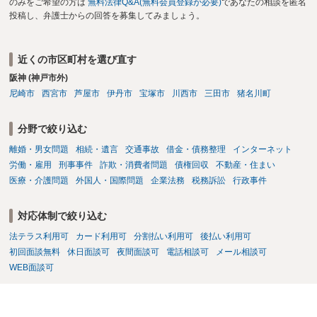
のみをご希望の方は
無料法律Q&A(無料会員登録が必要)
であなたの相談を匿名
投稿し、弁護士からの回答を募集してみましょう。
近くの市区町村を選び直す
阪神 (神戸市外)
尼崎市
西宮市
芦屋市
伊丹市
宝塚市
川西市
三田市
猪名川町
分野で絞り込む
離婚・男女問題
相続・遺言
交通事故
借金・債務整理
インターネット
労働・雇用
刑事事件
詐欺・消費者問題
債権回収
不動産・住まい
医療・介護問題
外国人・国際問題
企業法務
税務訴訟
行政事件
対応体制で絞り込む
法テラス利用可
カード利用可
分割払い利用可
後払い利用可
初回面談無料
休日面談可
夜間面談可
電話相談可
メール相談可
WEB面談可