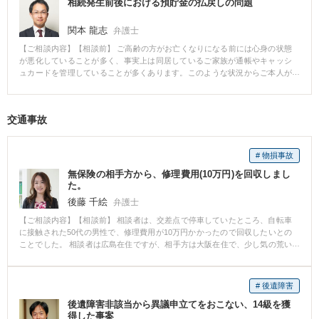
相続発生前後における預貯金の払戻しの問題
を申し立てるのも怖いと言われてました。 何度も打ち合わせを重ねた結果、
勇気を振り絞って、お子さんを連れて家を出られました。 その後の離婚調停
関本 龍志
弁護士
は、当初こそ難航したものの、ほぼこちらの条件を相手がのむ形で終わりま
した。 調停最後の日に、奥様がすがすがしい顔で、これからは自分の力で子
【ご相談内容】【相談前】 ご高齢の方がお亡くなりになる前には心身の状態
供と二人で生きていきますと力強く言われたのを覚えています。 数日後に御
が悪化していることが多く、事実上は同居しているご家族が通帳やキャッシ
礼に来られたのですが、その時にはすでに新しい職場も決まっており、本当
ュカードを管理していることが多くあります。このような状況からご本人が
に生き生きとされておられました。 弁護士になってよかったと心から思える
お亡くなりになられる前後を通じて同居のご家族がご本人の預貯金を毎日50
事件でした。
万円ずつＡＴＭで払戻し、他の相続人の方から多く指摘を受けて問題となる
ことがあります。 【相談後】 このような事案の場合、ご本人の生前の金銭の
交通事故
管理や収支の状況、問題となる払戻しの場所や方法、ご本人の生前の通院状
況や介護認定の内容等を多角的に検討し、払戻しの適法性や他の相続人への
支払義務の有無を分析・主張し、解決につなげていく必要があります。 【先
# 物損事故
生のコメント】 預貯金の払戻しに関する問題については決して珍しいもので
はなく、多くの方が直面する可能性のある問題です。 一方、その判断や解決
無保険の相手方から、修理費用(10万円)を回収しまし
には法的、医学的、福祉的資料の検討がほとんど必須であり、当事者の方の
た。
みでの解決が困難な問題のひとつです。 ぜひ弁護士にご相談ください。
後藤 千絵
弁護士
【ご相談内容】【相談前】 相談者は、交差点で停車していたところ、自転車
に接触された50代の男性で、修理費用が10万円かかったので回収したいとの
ことでした。 相談者は広島在住ですが、相手方は大阪在住で、少し気の荒い
相手だということで、ご自分での交渉に悩んでおられました。 【相談後】 当
初は、相手が自分の非を認めず、払うつもりはないとの一点ばりでした。 2か
月近く粘り強い説得を重ねたところ、最後には納得し、修理費用全額を3回払
# 後遺障害
いで支払いことに同意してくれました。 【後藤 千絵弁護士のコメント】 これ
後遺障害非該当から異議申立てをおこない、14級を獲
は、女性ならではの粘り強い説得が功を奏した例だと考えています。 同じ県
得した事案
内ではないこともあり、回収困難かと思われましたが、最後には示談書にサ