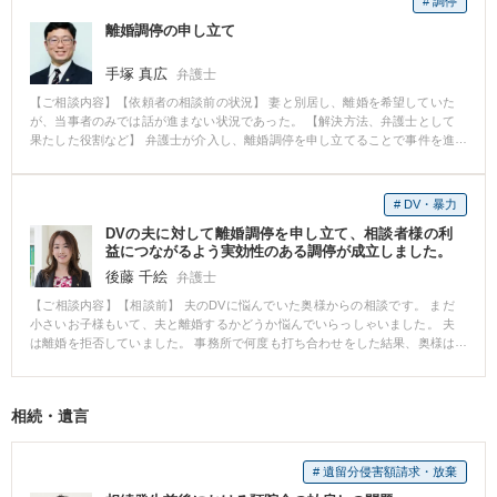
# 調停
たことに憤っていましたが、離婚がやむを得ないことを冷静に説得し、離婚
離婚調停の申し立て
に向けた話し合いをしました。 財産分与について、詳細な交渉経過は書けま
せんが、最終的に「今後の子供の生活のために」という形で相手方から大幅
な譲歩を引き出しました。 法的な視点からの強い交渉だけではなく、相手方
手塚 真広
弁護士
との対話をすることで大きな成果を上げることができた事例といえるでしょ
【ご相談内容】【依頼者の相談前の状況】 妻と別居し、離婚を希望していた
う。
が、当事者のみでは話が進まない状況であった。 【解決方法、弁護士として
果たした役割など】 弁護士が介入し、離婚調停を申し立てることで事件を進
行させることができ、無事に離婚できた。
# DV・暴力
DVの夫に対して離婚調停を申し立て、相談者様の利
益につながるよう実効性のある調停が成立しました。
後藤 千絵
弁護士
【ご相談内容】【相談前】 夫のDVに悩んでいた奥様からの相談です。 まだ
小さいお子様もいて、夫と離婚するかどうか悩んでいらっしゃいました。 夫
は離婚を拒否していました。 事務所で何度も打ち合わせをした結果、奥様は
相当な決心をされて、別居と同時に調停を申し立てることにしました。 【相
談後】 調停でも最初は夫は離婚を拒否していましたが、何度か調停を重ね、
証拠となる写真等も提出した結果、親権・養育費・慰謝料・財産分与のすべ
相続・遺言
てにおいて、相談者である奥様の希望にほぼ沿う形で調停が成立いたしまし
た。 その後、奥様は無事に離婚届を提出され、今は新しい職にもついて、第
二の人生を歩んでおられます。 【後藤 千絵弁護士のコメント】 弁護士として
# 遺留分侵害額請求・放棄
の仕事の中でもかなり印象に残るケースです。 当初は、奥様は夫の暴力を我
慢するあまり、とても小さな声しか出せず、終始泣いておられました。 調停