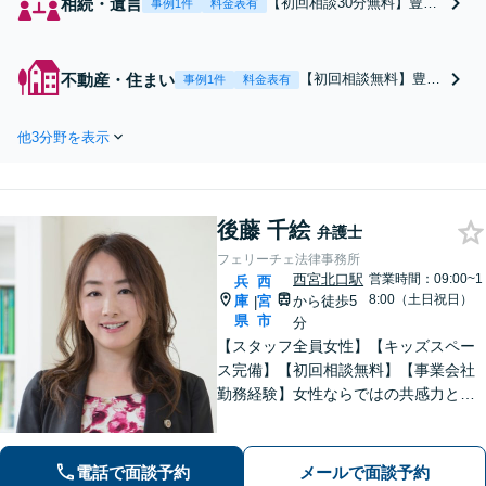
相続・遺言
【初回相談30分無料】豊富
事例1件
料金表有
な経験と知見をもとに様々
な視点から解決に向け尽力
します。遺産分割協議や調
不動産・住まい
【初回相談無料】豊富
事例1件
料金表有
停、不動産相続、遺言書、
な経験と知見あり。建
外国が関係する複雑な遺言
物明渡請求のご相談を
執行の問題など。司法書士
他3分野を表示
はじめ、不動産売買契
や税理士とも連携し、円滑
約の有効性、賃貸借契
な解決を【西宮北口駅3
約に関する問題や空き
分】【オンライン面談可】
家問題の対策など。他
後藤 千絵
士業とも連携し、迅速
弁護士
かつ円滑な解決を目指
フェリーチェ法律事務所
します【顧問契約】
西宮北口駅
営業時間：09:00~1
兵
西
【西宮北口駅3分】
8:00（土日祝日）
庫
宮
から徒歩5
|
県
市
分
【スタッフ全員女性】【キッズスペー
ス完備】【初回相談無料】【事業会社
勤務経験】女性ならではの共感力とコ
ミュニケーション能力で、時に寄り添
い、時に鋭く交渉を進め、あなたの権
利を守ります。特に離婚や相続など家
電話で面談予約
メールで面談予約