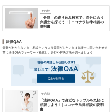
しょうので。 最初担当していても対応できないと同じ事務所内の他の
弁護士に変更はありますか？ それは合意があればあるでしょう。 時折
その他
変更の話も聞きます。 ただ、貴社側が強制できるものではありませ
「分野」の絞り込み検索で、自分に合う
ん。もっとも事務所側も、よほどの事情でもない限り、顧問にはでき
弁護士を探そう！│ココナラ法律相談の
る限り配慮するものではあるのですが・・・。
説明書
法律Q&A
分野がわからない方、相談というより質問がしたい方は弁護士に問い合わせる
前に法律Q&Aでキーワード検索し、分野や解決方法を調べましょう
その他
「法律Q&A」で身近なトラブルを気軽に
相談しよう！│ココナラ法律相談の説明
書