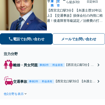
庫
宮
|
日定休日
ら徒歩3分
県
市
【西宮北口駅3分】【弁護士歴10年以
上】【交通事故】損保会社の内情に精
通！後遺障害等級認定／治療費の打ち
切りなどご相談ください【離婚・男
女】DV・モラハラ事案に注力！交渉、
調停、裁判などお任せください【初回
電話でお問い合わせ
メールでお問い合わせ
相談無料】
注力分野
離婚・男女問題
【西宮北口駅3分】
事例2件
料金表有
【弁護士歴10年以上】
【DV・モラハラ問題
に注力】相手側との交
交通事故
【西宮北口駅3分】【弁護士歴
事例2件
料金表有
渉も毅然とした態度で
10年以上】後遺障害等級認定
臨み、有利な条件で離
／治療費の打ち切りなど。損
婚が成立できるよう徹
他1分野を表示
保会社の元顧問弁護士で得た
底的に闘います。調停
知見を活かし、被害者の方に
や裁判もお任せくださ
とって最善の解決を目指しま