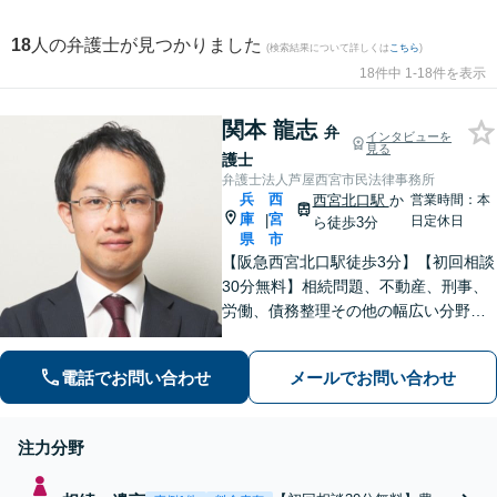
18
人の弁護士が見つかりました
(検索結果について詳しくは
こちら
)
18件中 1-18件を表示
関本 龍志
弁
インタビューを
見る
護士
弁護士法人芦屋西宮市民法律事務所
兵
西
西宮北口駅
か
営業時間：本
庫
宮
|
日定休日
ら徒歩3分
県
市
【阪急西宮北口駅徒歩3分】【初回相談
30分無料】相続問題、不動産、刑事、
労働、債務整理その他の幅広い分野に
対応可能です。よくお話を聞き、よく
調べて皆様それぞれの問題に合った解
電話でお問い合わせ
メールでお問い合わせ
決策をご提案していきます。まずはご
相談を。【完全個室で対応】【バリア
フリー】
注力分野