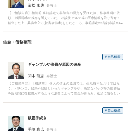
インをしてくれて、支払いも3回とも期限内に支払われ、完済しております。
峯松 永典
弁護士
【ご相談内容】相談前 事前認定で非該当の認定を受けた後、弊事務所に依
頼。 膝関節痛の残存を訴えていた。 相談後 カルテ等の医療情報を取り寄せて
精査した上、異議申立て(被害者請求)をしたところ、事前認定の結論(非該当)
が覆り、14級が認定された。 賠償金については、14級を前提に約300万円に
て示談が成立した。 弁護士からのコメント 事前認定の非該当の理由は、「自
覚症状が医学的所見に乏しい」といった紋切り型のものでした。 カルテ等の
借金・債務整理
医療情報を精査した結果、症状に関連するとみられる異常所見の記載が見受
けられたため、その所見を手がかりに、担当医への意見照会、本人の陳述書
を作成するなどして症状を裏付ける証拠収集を行いました。 これらの証拠を
# 自己破産
もとに異議申立てをした結果、当方の主張が認められ、14級が認められまし
た。 異議申立ての成功率は必ずしも高くありませんが、記録を精査すること
ギャンブルや浪費が原因の破産
で手がかりが見えることもあります。
関本 龍志
弁護士
【ご相談内容】【相談前】 個人の借金の原因では、生活費不足だけではな
く、パチンコ、競馬や競艇といったギャンブルや、高額なバッグ等の服飾品
を短期間に複数購入するような浪費によって借金が膨らみ、返済に陥るとい
ったものが見受けられます。 【相談後】 このようなギャンブルや浪費による
破産手続については借金を免責されないのではないかと不安に思い、自己破
産の申立てを躊躇する方もいらっしゃいます。 しかし、実際には生活再建に
# 自己破産
ついて誠実に向き合い、裁判所や破産管財人に真摯に対応すれば、最終的に
破産手続き
借金が免責される場合がほとんどです。 事案によっては、破産管財人が選任
されずに同時廃止というスピーディな手続で免責が得られる場合もありま
す。 【先生のコメント】 ギャンブルや浪費による免責については、実態と異
手塚 真広
弁護士