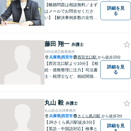
応可】
【離婚問題は相談無料／まず
詳細を見
はメールでお問合せくださ
る
い】【解決事例多数の女性弁
護士】離婚、相続などの家庭
に関する問題の解決を得意と
する弁護士です。兵庫県内、
藤田 翔一
神戸・西宮・尼崎・芦屋でお
弁護士
困りの女性はぜひご相談くだ
SIN法律労務事務所
さい。【完全個室・お子様も
兵庫県
西宮市
西宮北口駅
から徒歩10分
|
歓迎】
【西宮北口駅より10分】【相
詳細を見
続・債務整理に注力】司法書
る
士・税理士など、相続関係に
強い他の専門家とも連携した
サポートが可能です。また、
高齢者施設・介護事業者を対
丸山 毅
象とした、法律サービスを提
弁護士
供しております。お気軽に、
丸山総合法律事務所
ご相談ください。
兵庫県
西宮市
さくら夙川駅
から徒歩3分
|
【JRさくら夙川駅徒歩3分】
詳細を見
【英語・中国語対応】検事と
る