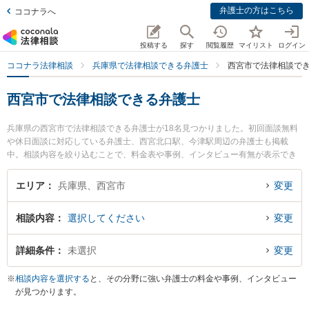
弁護士の方はこちら
ココナラへ
投稿する
探す
閲覧履歴
マイリスト
ログイン
ココナラ法律相談
兵庫県で法律相談できる弁護士
西宮市で法律相談で
西宮市で法律相談できる弁護士
兵庫県の西宮市で法律相談できる弁護士が18名見つかりました。初回面談無料
や休日面談に対応している弁護士、西宮北口駅、今津駅周辺の弁護士も掲載
中。相談内容を絞り込むことで、料金表や事例、インタビュー有無が表示でき
ます。特に弁護士法人芦屋西宮市民法律事務所の関本 龍志弁護士やフェリーチ
ェ法律事務所の後藤 千絵弁護士、西宮駅前法律事務所の手塚 真広弁護士のプロ
エリア
兵庫県、西宮市
変更
フィール情報や弁護士費用、強みなどが注目されています。離婚や相続、交通
事故から不動産、ネットトラブル、企業法務まで幅広く取り扱う弁護士が多
相談内容
選択してください
変更
数。こんな法律相談をお持ちの方は是非ご利用ください。西宮市で土日や夜間
に発生した不倫慰謝料トラブルを今すぐに弁護士に相談したい』『交通事故の
過失割合や後遺障害のトラブル解決の実績豊富な近くの弁護士を検索したい』
詳細条件
未選択
変更
『初回相談無料で自己破産や債務整理を法律相談できる西宮市内の弁護士に相
談予約したい』などでお困りの相談者さんにおすすめです。
※
相談内容を選択する
と、その分野に強い弁護士の料金や事例、インタビュー
が見つかります。