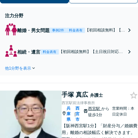
族の事案が得意です。
注力分野
離婚・男女問題
【初回相談無料】【キ
事例2件
料金表有
ッズスペース完備】
【年間200件以上の相
談実績】離婚問題に強
相続・遺言
【初回相談無料】【土日祝日対応
料金表有
い弁護士が、女性なら
可】【電話相談／ビデオ電話面談
ではの心配りであなた
可】【実績多数】遺産分割、遺産相
に寄り添います。離
他1分野を表示
続でお困りの方、将来の争いを避け
婚、不倫慰謝料、親権
たい方は是非弁護士にご相談くださ
問題などお悩みの方は
い。女性ならではの心配りと交渉力
お気軽にご相談くださ
であなたの希望に寄り添います。
い。
手塚 真広
弁護士
西宮駅前法律事務所
兵
西
西宮駅
から
営業時間：本
庫
宮
|
日定休日
徒歩1分
県
市
【阪神西宮駅1分】「財産分与／婚姻費
用」離婚の相談幅広く解決できます。