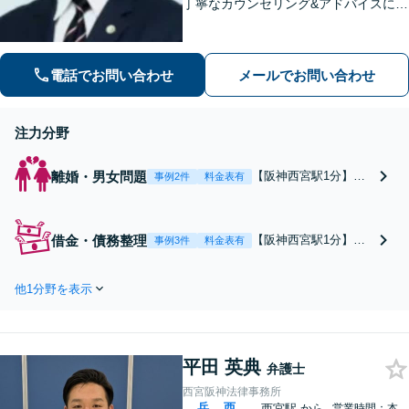
丁寧なカウンセリング&アドバイスに定
評あり。「親権や養育費で妥協したく
ない」などに対応。借金や労働問題な
どにも幅広く対応できます【休日・夜
電話でお問い合わせ
メールでお問い合わせ
間相談可能】24時間メール受付
注力分野
離婚・男女問題
【阪神西宮駅1分】
事例2件
料金表有
【休日・夜間相談可
能】離婚の相談幅広く
解決できます。財産分
借金・債務整理
【阪神西宮駅1分】
事例3件
料金表有
与／婚姻費用／親権／
【休日・夜間相談可
不貞行為／パワハラ／
能】業者からの請求を
別居依頼者の心に寄り
他1分野を表示
即ストップできます。
添う丁寧なヒアリング
コロナ関係の借金問題
に定評あり。トラブル
ご相談ください。自己
のご相談はお気軽に！
破産について500万円
【地元密着型スタイ
平田 英典
以下から2000万円を超
弁護士
ル】
える借金を整理した事
西宮阪神法律事務所
例あり。再出発のお手
兵
西
西宮駅
から
営業時間：本