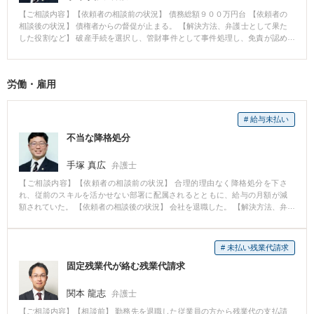
なる俗説がインターネット上の記事やＳＮＳでまことしやかに語られていま
【ご相談内容】【依頼者の相談前の状況】 債務総額９００万円台 【依頼者の
す。 そうしたネットの記事をうのみにせず、一度弁護士にご相談ください。
相談後の状況】 債権者からの督促が止まる。 【解決方法、弁護士として果た
した役割など】 破産手続を選択し、管財事件として事件処理し、免責が認め
られて債務が無くなった。
労働・雇用
# 給与未払い
不当な降格処分
手塚 真広
弁護士
【ご相談内容】【依頼者の相談前の状況】 合理的理由なく降格処分を下さ
れ、従前のスキルを活かせない部署に配属されるとともに、給与の月額が減
額されていた。 【依頼者の相談後の状況】 会社を退職した。 【解決方法、弁
護士として果たした役割など】 労働審判を申し立て、降格処分の無効を前提
に、未払賃金や慰謝料を獲得した。
# 未払い残業代請求
固定残業代が絡む残業代請求
関本 龍志
弁護士
【ご相談内容】【相談前】 勤務先を退職した従業員の方から残業代の支払請