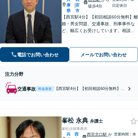
伝いをサポートしま
庫
宮
|
日定休日
徒歩4分
県
市
す。【地元密着型】
【西宮駅4分】【初回相談60分無料】離
婚・男女問題、交通事故、刑事事件な
ど、幅広くお受けしています。相談者
さまに安心感を与えられるよう、専門
用語を噛み砕いて丁寧に説明すること
を心がけています。ぜひご相談くださ
電話でお問い合わせ
メールでお問い合わせ
い。【休日・夜間面談可】【WEB面談
可】
注力分野
交通事故
【西宮駅4分】【初回相談60分無料】保
料金表有
険会社との対応、損害賠償請求の増
額、後遺障害等級認定のサポートな
ど、幅広くお受けしています。相談者
さまの利益が最大となるよう尽力いた
します。ぜひご相談ください。【休
峯松 永典
弁護士
日・夜間面談可】【WEB面談可】
峯松法律事務所
兵
西
西宮北口駅
か
営業時間：本