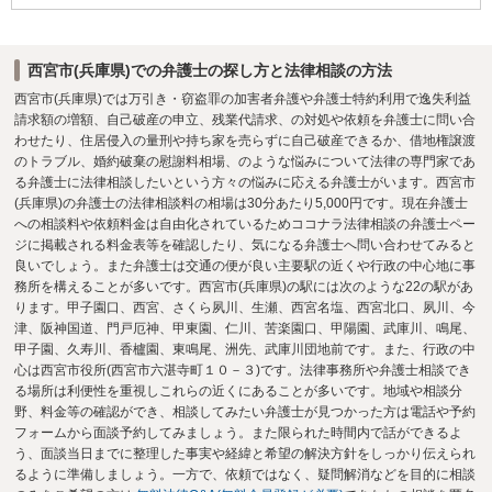
西宮市(兵庫県)での弁護士の探し方と法律相談の方法
西宮市(兵庫県)では万引き・窃盗罪の加害者弁護や弁護士特約利用で逸失利益
請求額の増額、自己破産の申立、残業代請求、の対処や依頼を弁護士に問い合
わせたり、住居侵入の量刑や持ち家を売らずに自己破産できるか、借地権譲渡
のトラブル、婚約破棄の慰謝料相場、のような悩みについて法律の専門家であ
る弁護士に法律相談したいという方々の悩みに応える弁護士がいます。西宮市
(兵庫県)の弁護士の法律相談料の相場は30分あたり5,000円です。現在弁護士
への相談料や依頼料金は自由化されているためココナラ法律相談の弁護士ペー
ジに掲載される料金表等を確認したり、気になる弁護士へ問い合わせてみると
良いでしょう。また弁護士は交通の便が良い主要駅の近くや行政の中心地に事
務所を構えることが多いです。西宮市(兵庫県)の駅には次のような22の駅があ
ります。甲子園口、西宮、さくら夙川、生瀬、西宮名塩、西宮北口、夙川、今
津、阪神国道、門戸厄神、甲東園、仁川、苦楽園口、甲陽園、武庫川、鳴尾、
甲子園、久寿川、香櫨園、東鳴尾、洲先、武庫川団地前です。また、行政の中
心は西宮市役所(西宮市六湛寺町１０－３)です。法律事務所や弁護士相談でき
る場所は利便性を重視しこれらの近くにあることが多いです。地域や相談分
野、料金等の確認ができ、相談してみたい弁護士が見つかった方は電話や予約
フォームから面談予約してみましょう。また限られた時間内で話ができるよ
う、面談当日までに整理した事実や経緯と希望の解決方針をしっかり伝えられ
るように準備しましょう。一方で、依頼ではなく、疑問解消などを目的に相談