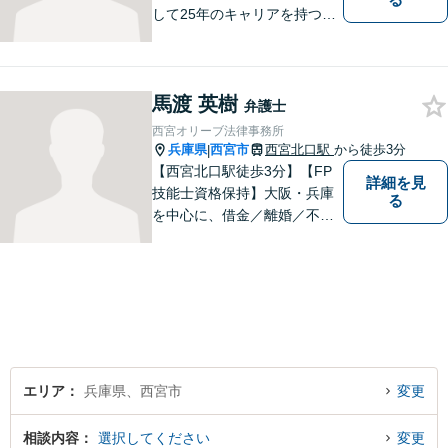
して25年のキャリアを持つ弁
護士。刑事・民事ともに対応
可能！阪神間を中心に、お困
りの方を解決へと導いてまい
馬渡 英樹
ります。まずはご相談へお越
弁護士
しください【完全個室対応】
西宮オリーブ法律事務所
兵庫県
西宮市
西宮北口駅
から徒歩3分
|
【西宮北口駅徒歩3分】【FP
詳細を見
技能士資格保持】大阪・兵庫
る
を中心に、借金／離婚／不動
産／相続など幅広いお困りご
とを解決する弁護士です。相
談にいらっしゃる全ての方に
丁寧な対応、アドバイスをさ
せていただきます。
エリア
兵庫県、西宮市
変更
相談内容
選択してください
変更