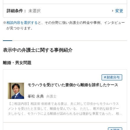
詳細条件
未選択
変更
※
相談内容を選択する
と、その分野に強い弁護士の料金や事例、インタビュー
が見つかります。
表示中の弁護士に関する事例紹介
離婚・男女問題
# 財産分与
モラハラを受けていた妻側から離婚を請求したケース
峯松 永典
弁護士
【ご相談内容】相談前 依頼者である妻は、夫に対して日頃からモラルハラス
メントを受けたと主張して、離婚を望んでいる。 ただし、断片的な録音デー
タしかなく、モラハラによる離婚が認められるかは微妙な事案であった。 相
談後 依頼者が、約300万円の生命保険と、約600万円の財産分与と解決金を取
得する内容での離婚が成立した。 なお、上記は全体の財産の1/2を大幅に超え
るものであった。 弁護士からのコメント 当初、相手方は離婚を突きつけられ