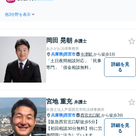
い。直接は言いづらい主張も、代理
貸金／売掛金／製作費の回収等、速や
として的確に主張し、有利な解決を
かな対応と粘り強い交渉で複雑な事案
目指します【他士業連携で登記・税
他3分野を表示
も回収実績多数。第三者からの情報取
もワンストップ対応】
得手続等も利用し大切な資産を少しで
も回収できるよう尽力します【フリー
ランス・個人事業主のご相談も対応】
岡田 晃朝
弁護士
あさがお法律事務所
兵庫県
西宮市
今津駅
から徒歩1分
|
「土日夜間相談対応」「民事
詳細を見
専門」「借金相談無料」
る
宮地 重充
弁護士
弁護士法人芦屋西宮市民法律事務所
兵庫県
西宮市
西宮北口駅
から徒歩3分
|
【阪急西宮北口駅徒歩5分】
詳細を見
【初回相談30分無料】特に労
る
働問題に注力しています。残