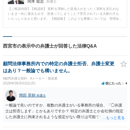
関本 龍志
弁護士
【ご相談内容】【相談前】 賃料を滞納した賃借人がまったく賃料を支払わな
いまま一向に退去もせず、居座ってしまうことで苦労されている大家の方も
いらっしゃるかと思います。 【相談後】 このような事案については、管理会
社や仲介業者のみでの対応は困難です。 弁護士にご依頼いただければ、賃料
支払いの催告から建物明渡請求訴訟、判決に基づく建物明渡強制執行まで対
応することができます。 この過程で、強制執行に至る前の段階で任意に退去
いただける場合も多く、また強制執行まで至った事案では預金の差押さえな
どで一定の賃料の回収が実現できたこともあります。 【先生のコメント】 ア
西宮市の表示中の弁護士が回答した法律Q&A
パートローンの返済もある大家の方にとっては、入居者が賃料を払わず、退
去もしないので新たな入居者が入らない状態は早期に解消する必要がありま
す。 このような事案では迅速な法的手続と入居者との粘り強い交渉で早期解
顧問法律事務所内での特定の弁護士拒否、弁護士変更
決を図ります。
はあり？一般論でも構いません。
#顧問弁護士契約
#メーカー・製造業
2026年08月03日(月)
役にたった
4
岡田 晃朝
弁護士
一般論で良いのですか、複数の弁護士がいる事務所の場合、「◯弁護
士は拒否します」とかもありですか？ 特定の弁護士とか会社側の指定
した弁護士に拘束されるような規定がない限りは可能です。 契約とし
ては、貴社と事務所になっていると思いますし、その事務所になって
いる以上はその事務所の有資格者が対応したら、一応は対応となるで