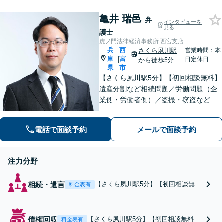
い【初回相談無料】
す。高次脳機能障害や死亡事
【お子さま連れのご相
亀井 瑞邑
件など難しい案件の対応も可
弁
インタビューを
談可】
見る
能です。【初回相談無料】
護士
虎ノ門法律経済事務所 西宮支店
兵
西
さくら夙川駅
営業時間：本
庫
宮
|
日定休日
から徒歩5分
県
市
【さくら夙川駅5分】【初回相談無料】
遺産分割など相続問題／労働問題（企
業側・労働者側）／盗撮・窃盗など刑
事事件ほか、トラブルやお困りごとは
お任せください。粘り強く的確な交渉
電話で面談予約
メールで面談予約
力と速やかな行動力を活かし、依頼者
さまに有利な解決を目指します
注力分野
相続・遺言
【さくら夙川駅5分】【初回相談無
料金表有
料】遺産分割が進まない／使途不明
金がある／遺産に不動産があるな
ど、相続トラブルはご相談くださ
債権回収
【さくら夙川駅5分】【初回相談無料】
料金表有