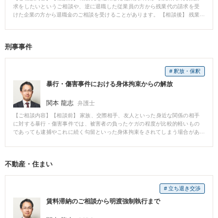
求をしたいというご相談や、逆に退職した従業員の方から残業代の請求を受
けた企業の方から退職金のご相談を受けることがあります。 【相談後】 残業
代支払請求の事案では、実際の労働時間が争いになったり、固定残業代が問
題となることが多いです。 これらの多様な争点を整理し、労使いずれの立場
に立ったときでも依頼者の方の利益を確保できるように努めます。 【先生の
刑事事件
コメント】 令和２年４月１日施行の改正労働基準法により労働債権の消滅時
効期間が伸長されたことから未払賃金の請求が増加してきました。 特に多く
の企業が採用している固定残業代については定期的に新たな判例ができる専
# 釈放・保釈
門性の高い分野です。こうした専門性の高い分野でも判例や事案の性質から
見通しを立ててより良い解決に向けたご提案をします。
暴行・傷害事件における身体拘束からの解放
関本 龍志
弁護士
【ご相談内容】【相談前】 家族、交際相手、友人といった身近な関係の相手
に対する暴行・傷害事件では、被害者の負ったケガの程度が比較的軽いもの
であっても逮捕やこれに続く勾留といった身体拘束をされてしまう場合があ
ります。 【相談後】 このような事件では、最終的な処分がどうなるかという
問題もありますが、何より早期に身体拘束から解放され、学校や仕事といっ
た日常生活を取り戻すことが重要になります。 そのために被害者の方と示談
不動産・住まい
交渉するとともに捜査機関や裁判所に対しても身体拘束について交渉した
り、不服申立ての手続を行うことで早期の開放が望めます。 【先生のコメン
ト】 刑事事件においては身体拘束から早期に解放されるために、ご本人やご
# 立ち退き交渉
家族と協力し、迅速な対応を心掛けています。
賃料滞納のご相談から明渡強制執行まで