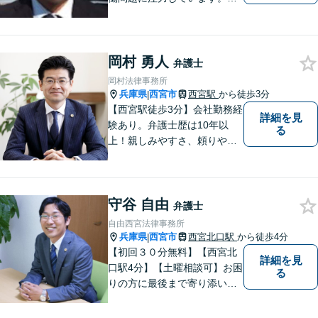
業代、労災事故、不当解雇等
の問題でお困りの方はぜひお
気軽にご相談ください。また
岡村 勇人
民事事件，家事事件，刑事事
弁護士
件も幅広く取り扱っておりま
岡村法律事務所
す。
兵庫県
西宮市
西宮駅
から徒歩3分
|
【西宮駅徒歩3分】会社勤務経
詳細を見
験あり。弁護士歴は10年以
る
上！親しみやすさ、頼りやす
さを大切にしています。お困
りごとがあれば、お気軽にご
相談ください。【初回３０分
守谷 自由
面談無料】
弁護士
自由西宮法律事務所
兵庫県
西宮市
西宮北口駅
から徒歩4分
|
【初回３０分無料】【西宮北
詳細を見
口駅4分】【土曜相談可】お困
る
りの方に最後まで寄り添い、
一番良い解決になるよう一緒
に考えます。離婚（調停・慰