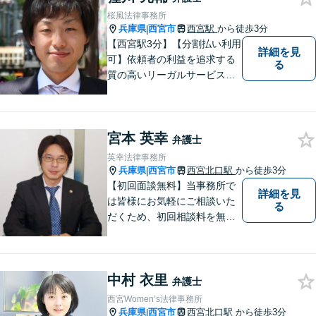
ご相談も対応可】【完全個室
桜風法律事務所
／お子様同伴でも大丈夫で
兵庫県
西宮市
西宮駅
から徒歩3分
|
す】
【西宮駅3分】【分割払い利用
詳細を見
可】依頼者の利益を追求する
る
質の高いリーガルサービスを
提供させていただいておりま
す。豊富な経験にに基づい
て、適切な損害賠償の実現に
宮本 英幸
励んで参ります。
弁護士
英幸法律事務所
兵庫県
西宮市
西宮北口駅
から徒歩3分
|
【初回面談無料】当事務所で
詳細を見
は皆様にお気軽にご相談いた
る
だくため、初回相談料を無料
にしています。【西宮北口駅
徒歩３分】交通事故／相続問
題／労働問題／企業法務／男
中村 衣里
女問題／建築問題など、貴方
弁護士
にとって最善の解決に向けて
西宮Women’s法律事務所
尽力します。【当日／夜間対
兵庫県
西宮市
西宮北口駅
から徒歩3分
|