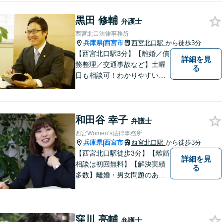
謝料請求・別居）、相続（遺
黒田 修輔
産分割・相続放棄）、交通事
弁護士
故（保険会社との交渉）ご相
西宮北口法律事務所
談ください【カード・Paypay
兵庫県
西宮市
西宮北口駅
から徒歩3分
|
決済可】
【西宮北口駅3分】【離婚／債
詳細を見
務整理／交通事故など】土曜
る
日も相談可！わかりやすい料
金体系、話しやすい弁護士を
目指しています。【交通事
故・借金は無料相談◎】
和田谷 幸子
弁護士
西宮Women’s法律事務所
兵庫県
西宮市
西宮北口駅
から徒歩3分
|
【西宮北口駅徒歩3分】【離婚
詳細を見
相談は初回無料】【解決実績
る
多数】離婚・男女問題のあら
ゆる分野で多くの解決実績あ
り。丁寧できめ細やかな対応
で、満足度の高い解決を目指
窪川 亮輔
します。【土日祝日・夜間の
弁護士