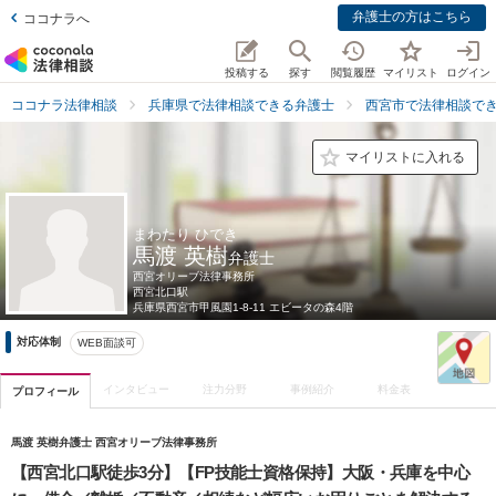
弁護士の方はこちら
ココナラへ
投稿する
探す
閲覧履歴
マイリスト
ログイン
ココナラ法律相談
兵庫県で法律相談できる弁護士
西宮市で法律相談で
マイリストに入れる
まわたり ひでき
馬渡 英樹
弁護士
西宮オリーブ法律事務所
西宮北口駅
兵庫県
西宮市甲風園1-8-11 エビータの森4階
対応体制
WEB面談可
インタビュー
注力分野
事例紹介
料金表
プロフィール
馬渡 英樹弁護士 西宮オリーブ法律事務所
【西宮北口駅徒歩3分】【FP技能士資格保持】大阪・兵庫を中心