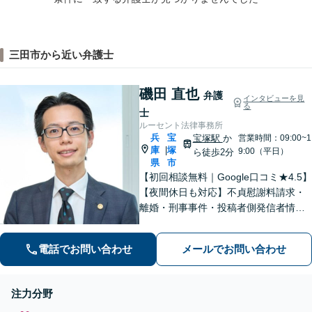
三田市から近い弁護士
磯田 直也
弁護
インタビューを見
る
士
ルーセント法律事務所
兵
宝
宝塚駅
か
営業時間：09:00~1
庫
塚
|
9:00（平日）
ら徒歩2分
県
市
【初回相談無料｜Google口コミ★4.5】
【夜間休日も対応】不貞慰謝料請求・
離婚・刑事事件・投稿者側発信者情報
開示請求の実績・経験多数。オーダー
メイドのサービスで問題解決や事業の
電話でお問い合わせ
メールでお問い合わせ
推進を強力にサポート【宝塚駅徒歩2分
｜電話・WEB面談で全国対応】
注力分野