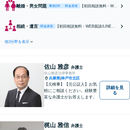
離婚・男女問題
【初回相談無料・WE
事例2件
料金表有
B面談/LINE相談可】G
oogle口コミ★4.5【離
婚・不倫の早期解決】
相続・遺言
【初回相談無料・WEB面談/LINE相
料金表有
「不利な結果にならな
談可】Google口コミ★4.5【宝塚駅2
いように」慰謝料・親
分】相続トラブルを多数取り扱う実
権・財産分与、地域密
他3分野を表示
績と経験のある弁護士が最適な解決
着の相談しやすい法律
策をご提案します。遺産分割協議の
事務所でオーダーメイ
代理や遺言書の作成、相続放棄はお
ドの「後悔しない」解
任せください【地域密着】
決を【夜間休日対応】
佐山 雅彦
弁護士
佐山雅彦法律事務所
兵庫県
神戸市北区
|
【元検事】【元公証人】お気
詳細を見
軽にご相談ください。経験豊
る
富な弁護士がお答えします。
梶山 雅信
弁護士