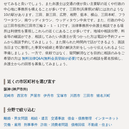
せてみると良いでしょう。また弁護士は交通の便が良い主要駅の近くや行政の
中心地に事務所を構えることが多いです。三田市(兵庫県)の駅には次のような
10の駅があります。三田、新三田、広野、相野、藍本、横山、三田本町、フラ
ワータウン、南ウッディタウン、ウッディタウン中央です。また、行政の中心
は三田市役所(三田市三輪２－１－１)です。法律事務所や弁護士相談できる場
所は利便性を重視しこれらの近くにあることが多いです。地域や相談分野、料
金等の確認ができ、相談してみたい弁護士が見つかった方は電話や予約フォー
ムから面談予約してみましょう。また限られた時間内で話ができるよう、面談
当日までに整理した事実や経緯と希望の解決方針をしっかり伝えられるように
準備しましょう。一方で、依頼ではなく、疑問解消などを目的に相談のみをご
希望の方は
無料法律Q&A(無料会員登録が必要)
であなたの相談を匿名投稿し、
弁護士からの回答を募集してみましょう。
近くの市区町村を選び直す
阪神 (神戸市外)
尼崎市
西宮市
芦屋市
伊丹市
宝塚市
川西市
三田市
猪名川町
分野で絞り込む
離婚・男女問題
相続・遺言
交通事故
借金・債務整理
インターネット
労働・雇用
刑事事件
詐欺・消費者問題
債権回収
不動産・住まい