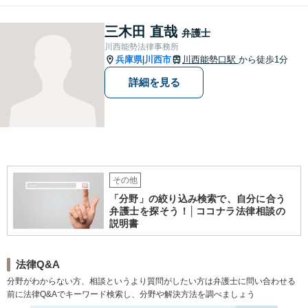
ますので、相談を迷われてい
る方は、お気軽にご連絡下さ
三木田 直哉
弁護士
い。【宅建士・行政書士資格
川西能勢法律事務所
保持】
兵庫県
川西市
川西能勢口駅
から徒歩1分
|
詳細を見る
その他
「分野」の絞り込み検索で、自分に合う
弁護士を探そう！│ココナラ法律相談の
説明書
法律Q&A
分野がわからない方、相談というより質問がしたい方は弁護士に問い合わせる
前に法律Q&Aでキーワード検索し、分野や解決方法を調べましょう