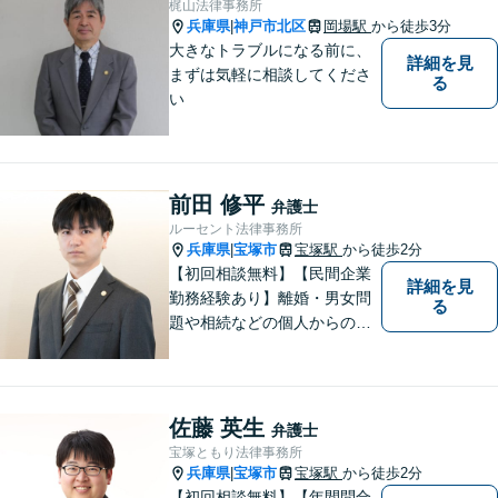
梶山法律事務所
兵庫県
神戸市北区
岡場駅
から徒歩3分
|
大きなトラブルになる前に、
詳細を見
まずは気軽に相談してくださ
る
い
前田 修平
弁護士
ルーセント法律事務所
兵庫県
宝塚市
宝塚駅
から徒歩2分
|
【初回相談無料】【民間企業
詳細を見
勤務経験あり】離婚・男女問
る
題や相続などの個人からのご
相談も、労働・事業継承とい
った事業者からのご相談も受
け付けています！相談者のご
不安を和らげられるように丁
佐藤 英生
弁護士
寧に向き合います【夜間・休
宝塚ともり法律事務所
日面談可】
兵庫県
宝塚市
宝塚駅
から徒歩2分
|
【初回相談無料】【年間問合