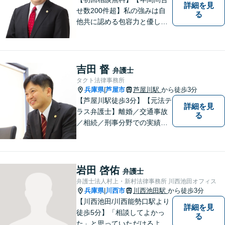
詳細を見
せ数200件超】私の強みは自
る
他共に認める包容力と優しさ
です。相談しやすい弁護士を
お探しの方は是非ご連絡くだ
さい。問題を抱えられたまま
お一人で悩まずに、一度ご相
吉田 督
弁護士
談にいらしてください。【現
タクト法律事務所
役非常勤裁判官】【宝塚駅徒
兵庫県
芦屋市
芦屋川駅
から徒歩3分
|
歩3分】
【芦屋川駅徒歩3分】【元法テ
詳細を見
ラス弁護士】離婚／交通事故
る
／相続／刑事分野での実績多
数。皆様が明るく生きられる
力になりたい。「気配り」を
大切に、一人一人に向き合
い、問題を解決します。まず
岩田 啓佑
弁護士
はお気軽にご相談ください。
弁護士法人村上・新村法律事務所 川西池田オフィス
兵庫県
川西市
川西池田駅
から徒歩3分
|
【川西池田/川西能勢口駅より
詳細を見
徒歩5分】「相談してよかっ
る
た」と思っていただけるよう