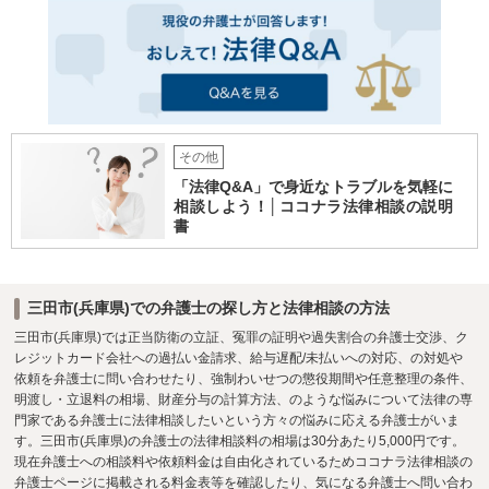
その他
「法律Q&A」で身近なトラブルを気軽に
相談しよう！│ココナラ法律相談の説明
書
三田市(兵庫県)での弁護士の探し方と法律相談の方法
三田市(兵庫県)では正当防衛の立証、冤罪の証明や過失割合の弁護士交渉、ク
レジットカード会社への過払い金請求、給与遅配/未払いへの対応、の対処や
依頼を弁護士に問い合わせたり、強制わいせつの懲役期間や任意整理の条件、
明渡し・立退料の相場、財産分与の計算方法、のような悩みについて法律の専
門家である弁護士に法律相談したいという方々の悩みに応える弁護士がいま
す。三田市(兵庫県)の弁護士の法律相談料の相場は30分あたり5,000円です。
現在弁護士への相談料や依頼料金は自由化されているためココナラ法律相談の
弁護士ページに掲載される料金表等を確認したり、気になる弁護士へ問い合わ