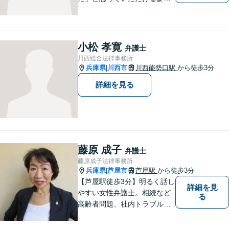
全力を尽くします。「弁護士
に相談してもいいのかな」と
迷われている方は、躊躇する
ことなく私にご相談くださ
小松 孝寛
弁護士
い。
川西総合法律事務所
兵庫県
川西市
川西能勢口駅
から徒歩3分
|
詳細を見る
藤原 成子
弁護士
藤原成子法律事務所
兵庫県
芦屋市
芦屋駅
から徒歩3分
|
【芦屋駅徒歩3分】明るく話し
詳細を見
やすい女性弁護士。相続など
る
高齢者問題、社内トラブル
等、女性の悩みに強みがあり
ます。親しみやすいと言われ