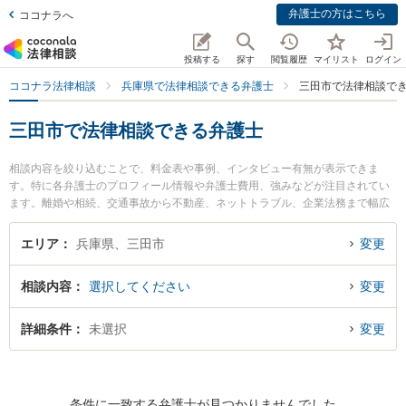
弁護士の方はこちら
ココナラへ
投稿する
探す
閲覧履歴
マイリスト
ログイン
ココナラ法律相談
兵庫県で法律相談できる弁護士
三田市で法律相談で
三田市で法律相談できる弁護士
相談内容を絞り込むことで、料金表や事例、インタビュー有無が表示できま
す。特に各弁護士のプロフィール情報や弁護士費用、強みなどが注目されてい
ます。離婚や相続、交通事故から不動産、ネットトラブル、企業法務まで幅広
く取り扱う弁護士が多数。こんな法律相談をお持ちの方は是非ご利用くださ
い。三田市で土日や夜間に発生した不倫慰謝料トラブルを今すぐに弁護士に相
エリア
兵庫県、三田市
変更
談したい』『交通事故の過失割合や後遺障害のトラブル解決の実績豊富な近く
の弁護士を検索したい』『初回相談無料で自己破産や債務整理を法律相談でき
相談内容
選択してください
変更
る三田市内の弁護士に相談予約したい』などでお困りの相談者さんにおすすめ
です。
詳細条件
未選択
変更
条件に一致する弁護士が見つかりませんでした