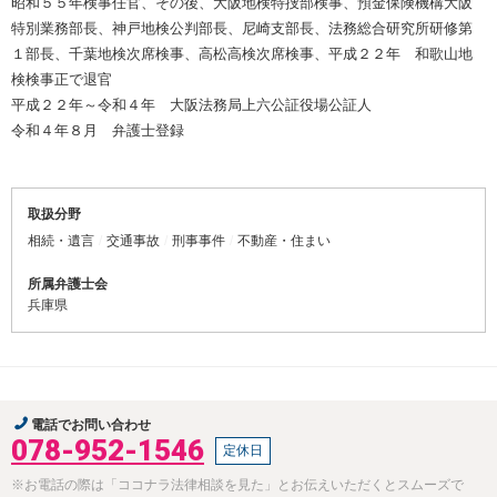
昭和５５年検事任官、その後、大阪地検特捜部検事、預金保険機構大阪
特別業務部長、神戸地検公判部長、尼崎支部長、法務総合研究所研修第
１部長、千葉地検次席検事、高松高検次席検事、平成２２年 和歌山地
検検事正で退官
平成２２年～令和４年 大阪法務局上六公証役場公証人
令和４年８月 弁護士登録
取扱分野
相続・遺言
交通事故
刑事事件
不動産・住まい
所属弁護士会
兵庫県
電話でお問い合わせ
078-952-1546
定休日
※お電話の際は「ココナラ法律相談を見た」とお伝えいただくとスムーズで