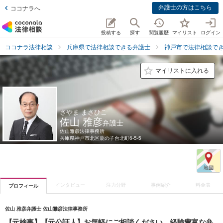
弁護士の方はこちら
ココナラへ
投稿する
探す
閲覧履歴
マイリスト
ログイン
ココナラ法律相談
兵庫県で法律相談できる弁護士
神戸市で法律相談で
マイリストに入れる
さやま まさひこ
佐山 雅彦
弁護士
佐山雅彦法律事務所
兵庫県
神戸市北区鹿の子台北町6-5-5
インタビュー
注力分野
事例紹介
料金表
プロフィール
佐山 雅彦弁護士 佐山雅彦法律事務所
【元検事】【元公証人】お気軽にご相談ください。経験豊富な弁