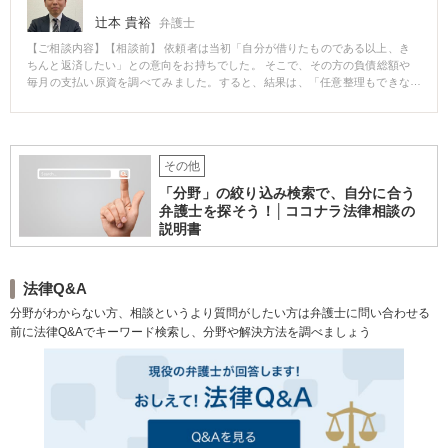
辻本 貴裕
弁護士
【ご相談内容】【相談前】 依頼者は当初「自分が借りたものである以上、き
ちんと返済したい」との意向をお持ちでした。 そこで、その方の負債総額や
毎月の支払い原資を調べてみました。すると、結果は、「任意整理もできな
くはないが、毎月の生活を相当切り詰めないといけない」というような状況
でした。 そのため、依頼者は、当初の予定どおり任意整理をおこなうか、そ
れとも破産に方針変更するかで非常に迷われていました。 【相談後】 この依
頼者の場合、破産によるデメリット（例えば、手放したくない財産がある、
その他
資格を失う）は特にありませんでした。 そこで、私からは、 ・任意整理の場
合、病気や冠婚葬祭などで急な出費が必要になっても対応できない。 ・ま
「分野」の絞り込み検索で、自分に合う
た、毎月の生活を相当切り詰める必要があるので、精神的にもツラくなって
弁護士を探そう！│ココナラ法律相談の
しまうおそれがある。 ・依頼者の「きちんと返済したい」という気持ちは尊
説明書
重するが、債務整理を依頼者自身の「人生の再起」と捉えた場合、返済資金
を貯蓄に回す方が良いのではないか。 といったアドバイスをさせていただき
ました。 その結果、依頼者も迷いがなくなったようで、破産申立てをおこな
うことを決断されました。 【コメント】 この依頼者の場合は、上記のとおり
法律Q&A
破産によるデメリットが特になかったため、任意整理ではなく破産を勧める
分野がわからない方、相談というより質問がしたい方は弁護士に問い合わせる
ことにしました。 しかし、事情によっては任意整理がベストの場合も当然あ
前に法律Q&Aでキーワード検索し、分野や解決方法を調べましょう
ります。 ご相談に来られる依頼者さまのご事情によって、何がベストかを常
に考えて対応させていただきますので、まずはお気軽にご相談ください。