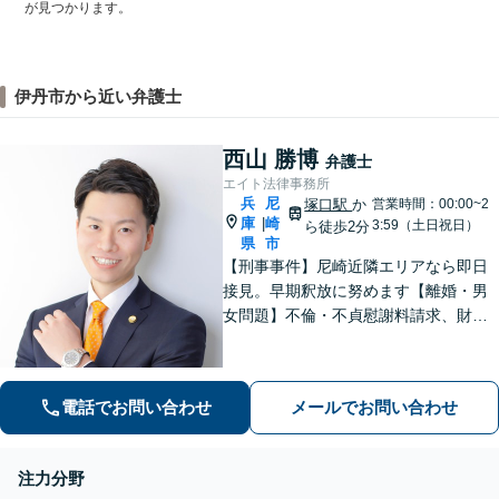
が見つかります。
伊丹市から近い弁護士
西山 勝博
弁護士
エイト法律事務所
兵
尼
塚口駅
か
営業時間：00:00~2
庫
崎
|
3:59（土日祝日）
ら徒歩2分
県
市
【刑事事件】尼崎近隣エリアなら即日
接見。早期釈放に努めます【離婚・男
女問題】不倫・不貞慰謝料請求、財産
分与に精通した弁護士です【労働問
題】労災のことならすべてお任せくだ
さい【夜間・休日面談可】【完全個
電話でお問い合わせ
メールでお問い合わせ
室】【阪急塚口駅２分】
注力分野