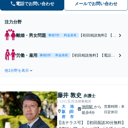
うに尽力いたします。
電話でお問い合わせ
メールでお問い合わせ
注力分野
離婚・男女問題
【初回相談無料】【電
事例7件
料金表有
話相談可】【弁護士歴
10年以上】【24時間受
付】【不当要求事件対
労働・雇用
【初回相談無料】【電話相
事例2件
料金表有
応】慰謝料を請求した
談可】【弁護士歴10年以
いorされた／面会交流
上】【24時間受付】【不当
／親権など幅広く対
他1分野を表示
要求事件対応】労働者側・
応。離婚・男女問題は
使用者側どちらも対応いた
弁護士登録以降最も注
します。組織で働いていた
力してきました。最適
経験を活かした具体的かつ
な結果が得られるよう
藤井 敦史
実践的なサポートが可能で
弁護士
尽力いたします。
す。有利に解決するために
いけだ五月法律事務所
大
池
もぜひご相談ください
池田駅
から
営業時間：本
阪
田
|
日定休日
徒歩4分
府
市
【法テラス可】【初回面談30分無料】