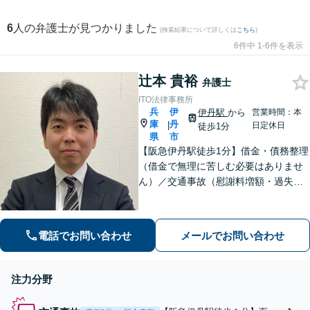
6
人の弁護士が見つかりました
(検索結果について詳しくは
こちら
)
6件中 1-6件を表示
辻本 貴裕
弁護士
ITO法律事務所
兵
伊
伊丹駅
から
営業時間：本
庫
丹
|
日定休日
徒歩1分
県
市
【阪急伊丹駅徒歩1分】借金・債務整理
（借金で無理に苦しむ必要はありませ
ん）／交通事故（慰謝料増額・過失割
合に関するご相談など）／労働事件
（労働者側・使用者側どちらも対応）
／刑事事件（被害者側も対応）／相続
電話でお問い合わせ
メールでお問い合わせ
／離婚問題など。まずはお気軽にご相
談ください
注力分野