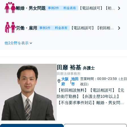
離婚・男女問題
【電話相談可】【初回
事例2件
料金表有
相談無料】不貞慰謝料
請求に精通した弁護士
です。請求する側・さ
労働・雇用
【電話相談可】【初回相談
事例1件
料金表有
れた側、どちらも対応
無料】「労災に特化した弁
可能。その他、財産分
護士です」業務労災・通勤
与・婚姻費用・養育費
他1分野を表示
労災、どちらのお悩みも承
などに関するご相談も
っています。泣き寝入りせ
承っています【夜間・
ず、ご相談ください。労災
休日面談可】【完全個
だけでなく、損害賠償請求
室】【子連れ相談可】
田靡 裕基
にも迅速に対応します【夜
弁護士
【塚口駅２分】
間・休日面談可】【完全個
田靡法律事務所
大阪
室】【塚口駅２分】
池田
営業時間：00:00~23:59（土日
|
府
市
祝日）
【初回相談無料】【電話相談可】【元
防衛庁勤務】【弁護士歴10年以上】
【不当要求事件対応】離婚・男女問題
や労働・雇用、不動産など幅広くご相
談ください。相談者さまの悩みに親身
に寄り添い、最適な結果が得られるよ