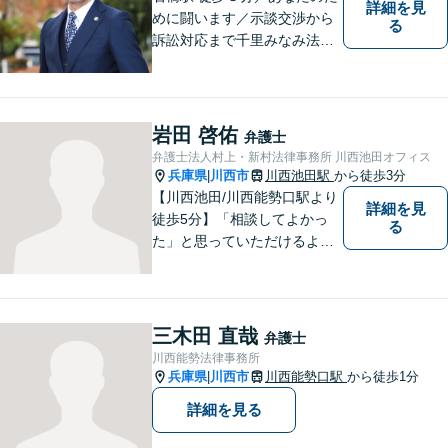
詳細を見
めに闘います／示談交渉から
る
訴訟対応まで千里みなみ法律
事務所にお任せください
岩田 啓佑
弁護士
弁護士法人村上・新村法律事務所 川西池田オフィス
兵庫県
川西市
川西池田駅
から徒歩3分
|
【川西池田/川西能勢口駅より
詳細を見
徒歩5分】「相談してよかっ
る
た」と思っていただけるよう
全力を尽くします。「弁護士
に相談してもいいのかな」と
迷われている方は、躊躇する
ことなく私にご相談くださ
三木田 直哉
弁護士
い。
川西能勢法律事務所
兵庫県
川西市
川西能勢口駅
から徒歩1分
|
詳細を見る