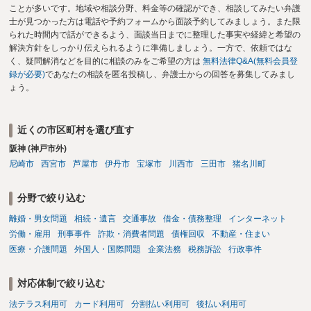
ことが多いです。地域や相談分野、料金等の確認ができ、相談してみたい弁護
士が見つかった方は電話や予約フォームから面談予約してみましょう。また限
られた時間内で話ができるよう、面談当日までに整理した事実や経緯と希望の
解決方針をしっかり伝えられるように準備しましょう。一方で、依頼ではな
く、疑問解消などを目的に相談のみをご希望の方は
無料法律Q&A(無料会員登
録が必要)
であなたの相談を匿名投稿し、弁護士からの回答を募集してみまし
ょう。
近くの市区町村を選び直す
阪神 (神戸市外)
尼崎市
西宮市
芦屋市
伊丹市
宝塚市
川西市
三田市
猪名川町
分野で絞り込む
離婚・男女問題
相続・遺言
交通事故
借金・債務整理
インターネット
労働・雇用
刑事事件
詐欺・消費者問題
債権回収
不動産・住まい
医療・介護問題
外国人・国際問題
企業法務
税務訴訟
行政事件
対応体制で絞り込む
法テラス利用可
カード利用可
分割払い利用可
後払い利用可