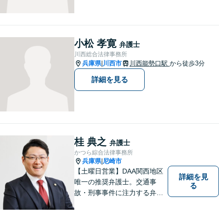
小松 孝寛
弁護士
川西総合法律事務所
兵庫県
川西市
川西能勢口駅
から徒歩3分
|
詳細を見る
桂 典之
弁護士
かつら綜合法律事務所
兵庫県
尼崎市
|
【土曜日営業】DAA関西地区
詳細を見
唯一の推奨弁護士。交通事
る
故・刑事事件に注力する弁護
士が解決までトータルサポー
ト。あなたの「納得」を重視