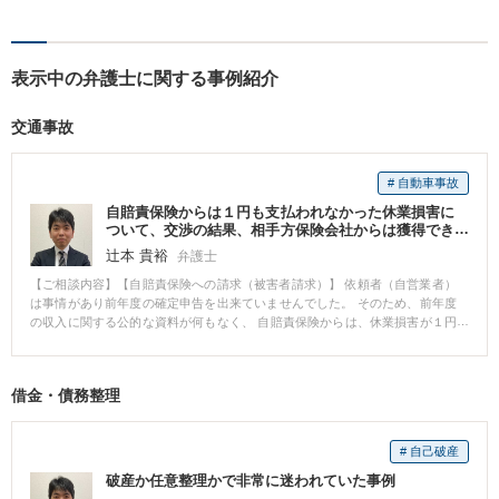
し、より良い明日のために。
相続等の幅広い分野に対応。
【電話・オンライン相談可】
表示中の弁護士に関する事例紹介
交通事故
# 自動車事故
自賠責保険からは１円も支払われなかった休業損害に
ついて、交渉の結果、相手方保険会社からは獲得でき
た事案
辻本 貴裕
弁護士
【ご相談内容】【自賠責保険への請求（被害者請求）】 依頼者（自営業者）
は事情があり前年度の確定申告を出来ていませんでした。 そのため、前年度
の収入に関する公的な資料が何もなく、 自賠責保険からは、休業損害が１円
も支払われませんでした。 【相手方保険会社への請求】 取引先の協力のも
と、依頼者が前年度も自営業者として稼働していた事実や収入実績を粘り強
く丁寧に主張立証した結果、 相手方保険会社からは休業損害を得ることが出
借金・債務整理
来ました。
# 自己破産
破産か任意整理かで非常に迷われていた事例