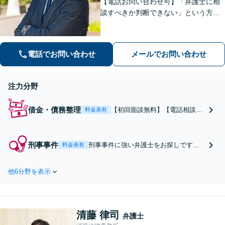
【電話お問い合わせ可】「弁護士に相
談すべきか判断できない」という方も
お気軽にご連絡ください。離婚問題、
借金・債務整理、刑事事件など。大学
院での受験指導経験があり、わかりや
電話でお問い合わせ
メールでお問い合わせ
すい説明を心がけています【池田駅2
分】
注力分野
借金・債務整理
【初回面談無料】【電話相談
料金表有
可】督促が激しい方、生活を立
て直したい方へ。個人破産・法
人破産のいずれも迅速に対応。
刑事事件
刑事事件に強い弁護士をお探しです
料金表有
破産に精通した弁護士が手続き
か？【池田警察署から2分】あらゆる事
全てをスムーズに行い、その後
件に対応できます。傷害、性犯罪、薬
の生活も考慮したサポートをし
他6分野を表示
物所持など。少年事件についても積極
ます。個人再生もお任せくださ
的に対応しております。不起訴・不処
い【池田駅2分】
分の獲得・早期の身柄解放を目指しま
す【初回面談30分無料】
清藤 律司
弁護士