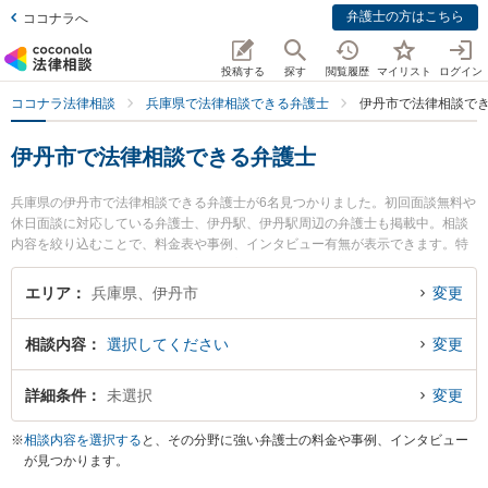
弁護士の方はこちら
ココナラへ
投稿する
探す
閲覧履歴
マイリスト
ログイン
ココナラ法律相談
兵庫県で法律相談できる弁護士
伊丹市で法律相談で
伊丹市で法律相談できる弁護士
兵庫県の伊丹市で法律相談できる弁護士が6名見つかりました。初回面談無料や
休日面談に対応している弁護士、伊丹駅、伊丹駅周辺の弁護士も掲載中。相談
内容を絞り込むことで、料金表や事例、インタビュー有無が表示できます。特
にITO法律事務所の辻本 貴裕弁護士や高橋法律事務所の高橋 正樹弁護士、ウィ
ステリア法律事務所 伊丹オフィスの升田 雅己弁護士のプロフィール情報や弁護
エリア
兵庫県、伊丹市
変更
士費用、強みなどが注目されています。離婚や相続、交通事故から不動産、ネ
ットトラブル、企業法務まで幅広く取り扱う弁護士が多数。こんな法律相談を
相談内容
選択してください
変更
お持ちの方は是非ご利用ください。伊丹市で土日や夜間に発生した不倫慰謝料
トラブルを今すぐに弁護士に相談したい』『交通事故の過失割合や後遺障害の
トラブル解決の実績豊富な近くの弁護士を検索したい』『初回相談無料で自己
詳細条件
未選択
変更
破産や債務整理を法律相談できる伊丹市内の弁護士に相談予約したい』などで
お困りの相談者さんにおすすめです。
※
相談内容を選択する
と、その分野に強い弁護士の料金や事例、インタビュー
が見つかります。