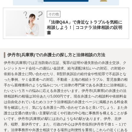
その他
「法律Q&A」で身近なトラブルを気軽に
相談しよう！│ココナラ法律相談の説明
書
伊丹市(兵庫県)での弁護士の探し方と法律相談の方法
伊丹市(兵庫県)では正当防衛の立証、冤罪の証明や過失割合の弁護士交渉、ク
レジットカード会社への過払い金請求、給与遅配/未払いへの対応、の対処や
依頼を弁護士に問い合わせたり、B型肝炎訴訟の給付金や性犯罪で不起訴とな
った事例、ヤミ金業者への対応、不動産・土地の相続トラブル、育児放棄の相
手から親権獲得のような悩みについて法律の専門家である弁護士に法律相談し
たいという方々の悩みに応える弁護士がいます。伊丹市(兵庫県)の弁護士の法
律相談料の相場は30分あたり5,000円です。現在弁護士への相談料や依頼料金
は自由化されているためココナラ法律相談の弁護士ページに掲載される料金表
等を確認したり、気になる弁護士へ問い合わせてみると良いでしょう。また弁
護士は交通の便が良い主要駅の近くや行政の中心地に事務所を構えることが多
いです。伊丹市(兵庫県)の駅には次のような4の駅があります。伊丹、北伊
丹、稲野、新伊丹です。また、行政の中心は伊丹市役所(伊丹市千僧１－１)で
す。法律事務所や弁護士相談できる場所は利便性を重視しこれらの近くにある