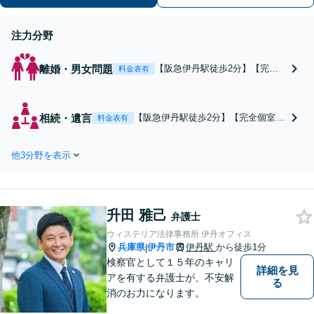
ール相談初回無料】【休日夜間対応
可】
注力分野
離婚・男女問題
【阪急伊丹駅徒歩2分】【完全
料金表有
個室】丁寧なヒアリングと豊富
な実績で幅広い問題を解決へ導
きます！地元伊丹に根付いた事
相続・遺言
【阪急伊丹駅徒歩2分】【完全個室】
料金表有
務所へ。不定慰謝料請求／面会
相続放棄や遺産分割調停に強い。親
交流／養育費の減額・増額など
族間の問題は早めのご相談が解決へ
【電話・メール相談初回無料】
他3分野を表示
の近道！ひとつずつ丁寧にお話しを
【休日夜間対応可】【オンライ
伺い、ベストな方法をご提案いたし
ン可能】
ます。【電話・メール相談初回無
料】【休日夜間対応可】【オンライ
升田 雅己
ン可能】
弁護士
ウィステリア法律事務所 伊丹オフィス
兵庫県
伊丹市
伊丹駅
から徒歩1分
|
検察官として１５年のキャリ
詳細を見
アを有する弁護士が、不安解
る
消のお力になります。