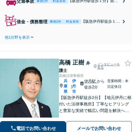
交通事故
【阪急伊丹駅徒歩１分】面倒
事例1件
料金表有
な保険会社とのやり取り・慰
謝料増額交渉はお任せ／通院
時の注意点、保険会社から提
借金・債務整理
【阪急伊丹駅徒歩１
事例2件
料金表有
示された金額や過失割合が妥
分】【初回面談無料】
当かどうか等の助言／保険会
自己破産（個人事業主
社側の代理人経験も活かして
他1分野を表示
や中小企業を含む）／
対応します【弁護士費用特約
任意整理／消滅時効援
OK】
用／過払金の請求な
ど。債務整理は人生再
高橋 正樹
起のチャンスです。
弁
インタビューを
見る
「返済で生活が苦し
護士
い」と感じたら、早め
高橋法律事務所
にお気軽にご相談くだ
兵
伊
伊丹駅
から
営業時間：本
庫
丹
さい【法テラス利用
|
日定休日
徒歩2分
県
市
可】
【阪急伊丹駅徒歩2分】【地元伊丹に根
付いた法律事務所】丁寧なヒアリング
と豊富な実績で幅広い問題を解決へ導
きます！【離婚男女問題】不定慰謝料
請求／面会交流など【相続・遺言】相
電話でお問い合わせ
メールでお問い合わせ
続放棄／遺産分割調停など【電話・メ