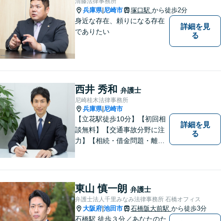
清藤法律事務所
兵庫県
尼崎市
塚口駅
から徒歩2分
|
身近な存在、頼りになる存在
詳細を見
でありたい
る
西井 秀和
弁護士
尼崎桂木法律事務所
兵庫県
尼崎市
|
【立花駅徒歩10分】【初回相
詳細を見
談無料】【交通事故分野に注
る
力】【相続・借金問題・離
婚】も重点取扱分野です。複
雑な法律問題も、わかりやす
くご説明し、依頼者様に寄り
添って解決を目指します。
東山 慎一朗
弁護士
弁護士法人千里みなみ法律事務所 石橋オフィス
大阪府
池田市
石橋阪大前駅
から徒歩3分
|
石橋駅 徒歩３分／あなたのた