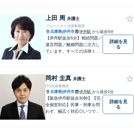
上田 周
弁護士
ブルースター法律事務所
兵庫県
伊丹市
伊丹駅
から徒歩5分
|
【伊丹駅徒歩5分】相続問題／
詳細を見
遺言問題／離婚問題に注力し
る
ています。すべての法律トラ
ブルに、ひとりの弁護士がオ
ールインワンでご対応しま
す。事務所名には、ご相談者
岡村 圭真
様と信頼関係を築いて紛争解
弁護士
決し、解決後の人生を幸せに
ITO法律事務所
過ごして頂きたいと願いを込
兵庫県
伊丹市
伊丹駅
から徒歩1分
|
めています。
【阪急伊丹駅徒歩30秒】【完
詳細を見
全個室対応】民事・刑事を問
る
わず、幅広く対応◎いつでも
迅速な対応で、「救急救命医
のような弁護士」を目指しま
す。広い視野とユーモアを忘