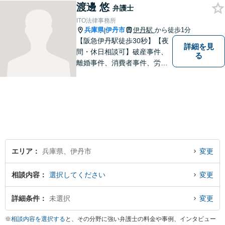
渡邊 悠
れず、尽力してまいります。
弁護士
【メーカー法務経験あり】
ITO法律事務所
兵庫県
伊丹市
伊丹駅
から徒歩1分
|
【阪急伊丹駅徒歩30秒】【夜
詳細を見
間・休日相談可】破産事件、
る
離婚事件、消費者事件、労働
事件など。依頼者さまの状況
を十分にヒアリングし、あら
ゆる観点から解決策をご提案
してまいります。まずは一度
ご相談ください【完全個室】
【法テラス利用可】
エリア
兵庫県、伊丹市
変更
相談内容
選択してください
変更
詳細条件
未選択
変更
※
相談内容を選択する
と、その分野に強い弁護士の料金や事例、インタビュー