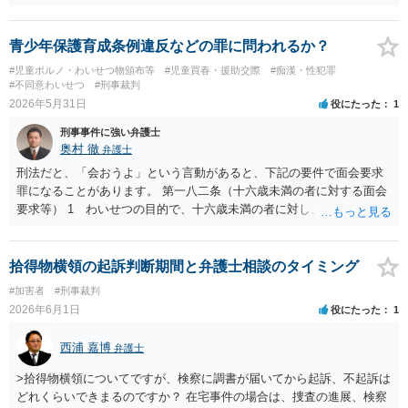
ていないのでしたら執行猶予が取り消されることはありません。
青少年保護育成条例違反などの罪に問われるか？
#児童ポルノ・わいせつ物頒布等
#児童買春・援助交際
#痴漢・性犯罪
#不同意わいせつ
#刑事裁判
2026年5月31日
役にたった
1
刑事事件に強い弁護士
奥村 徹
弁護士
刑法だと、「会おうよ」という言動があると、下記の要件で面会要求
罪になることがあります。 第一八二条（十六歳未満の者に対する面会
要求等） 1 わいせつの目的で、十六歳未満の者に対し、次の各号に
掲げるいずれかの行為をした者（当該十六歳未満の者が十三歳以上で
ある場合については、その者が生まれた日より五年以上前の日に生ま
れた者に限る。）は、一年以下の拘禁刑又は五十万円以下の罰金に処
拾得物横領の起訴判断期間と弁護士相談のタイミング
する。 一 威迫し、偽計を用い又は誘惑して面会を要求すること。
#加害者
#刑事裁判
二 拒まれたにもかかわらず、反復して面会を要求すること。 三 金
2026年6月1日
役にたった
1
銭その他の利益を供与し、又はその申込み若しくは約束をして面会を
要求すること。
西浦 嘉博
弁護士
>拾得物横領についてですが、検察に調書が届いてから起訴、不起訴は
どれくらいできまるのですか？ 在宅事件の場合は、捜査の進展、検察