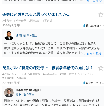
お金が返金できないというだけで、何ら相手を騙していません。 です
ので、詐欺罪の実行行為性が無く罪に問うことはできません。 おそら
く、相手が真実を話せば警察も取り合わないと思いますが、虚偽の内
確実に起訴されると思っていましたが…
容を述べた場合は、捜査はあるかもしれません。 ただし、捜査におい
#被害者
#執行猶予
#刑事裁判
#不起訴
て、真実を説明すれば、「ちゃんと返しなさいよ」程度の注意で済む
2026年8月4日
役にたった
2
ことだと思われます。 また、返せるお金が無いのであれば、返せない
のは致し方ありません。真摯に分割して支払うことを相手に告げてい
西浦 嘉博
弁護士
くのみでしょう。 以上、ご参考まで。
一つの対応案として、検察官に対して、ご自身の離婚に対する意向、
離婚無効訴訟を提起していない理由、今後の体調面・金銭面の状況好
転に伴う離婚無効訴訟の提起の見通し等を整理された上で、書面とし
て提出されることを検討されてみてはいかがでしょうか。 少なくとも
検察官の処分判断の際、相談者さんの意向を示す証拠の一つとして位
置づけられる様に思われます。 より詳細についてお聞きになりたい場
児童ポルノ製造の時効停止、被害者年齢での適用は？
合、最寄りの法律事務所での相談を検討ください
#児童ポルノ・わいせつ物頒布等
#私選弁護人
#前科・前歴をつけたくない
#刑事裁判
#加害者
2026年8月2日
役にたった
1
刑事事件に強い弁護士
奥村 徹
弁護士
現時点では わいせつ画像を製造した場合、児童ポルノ製造は時効は3
年ですが、被害者が18歳になるまで時効が停止する という規定はあり