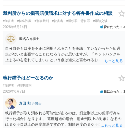
あるので捜査されると思います。 他方で、違反した可能性がなさそう
なやり取りしかないのであれば、仮に警察からアクションがあるとし
ても、いきなり逮捕というよりは呼び出して話を聞かれる程度かと思
裁判所からの損害賠償請求に対する答弁書作成の相談
います。
#加害者
#特殊詐欺
#刑事裁判
#被害者
#横領罪・背任罪
#示談交渉
2026年6月14日
役にたった
3
匿名A
弁護士
自分自身も口座を不正に利用されることを認識していなかったため過
失がないと主張することになろうかと思いますが、「ネットバンクを
止まるのを忘れてしまい」という点は過失と言われるおそれがありま
す。いずれにせよ、弁護士へ依頼すべきでしょう。弁護士であればウ
ェブ会議で訴訟に対応できるので、地元の弁護士でも大丈夫です。
執行猶予はどーなるのか
#加害者
#刑事裁判
2026年6月7日
役にたった
1
倉田 勲
弁護士
執行猶予が取り消される可能性があるのは、罰金刑以上の犯罪行為を
行った場合になります。 速度超過の場合、罰金刑以上の対象になるの
は３０キロ以上の速度超過ですので、制限速度の３０キロ以上超過し