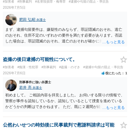
#加害者
#刑事裁判
#名誉毀損罪・侮辱罪
#逮捕や勾留の阻止・準抗告
2026年7月5日
肥田 弘昭
弁護士
まず、逮捕勾留要件は、嫌疑性のみならず、罪証隠滅のおそれ、逃亡
のおそれ、住所不定のいずれかの要件を満たす必要があります。否認
した場合は、罪証隠滅のおそれ、逃亡のおそれが確かに推認され易く
なります。そのため弁護活動として、身元引受書の差し入れ等逃亡の
おそれや罪証隠滅のおそれがないことの証拠化をしておく必要がある
かと思います。また、SNSなども例えばのっとりにあって息子さんア
盗撮の後日逮捕の可能性について。
カウントからその女性に送られていないかどうかなど専門家に相談す
#加害者
#痴漢・性犯罪
#刑事裁判
#盗撮・のぞき
#逮捕や勾留の阻止・準抗告
る等の防御活動が考えられます。ご参考にしてください。
2026年7月6日
役にたった
1
刑事事件に強い弁護士
若井 亮
弁護士
初めまして。 ご相談内容を拝見しました。 お伺いする限りの情報で、
警察が事件を認知しているか、認知しているとして捜査を進めている
かどうかの判断はできかねます。 ただ、既に２週間が経過しているこ
とを踏まえると、警察が事件を認知していない可能性もあるでしょ
う。 同種の前科があるとのことですので、今後は同様の行為を厳に控
えるようにしてください。
公然わいせつの時効後に民事裁判で慰謝料請求は可能