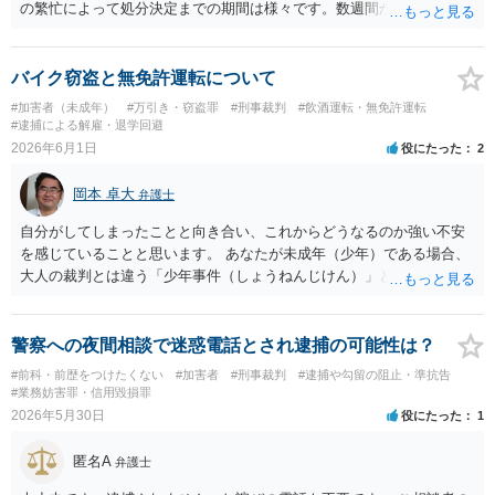
の繁忙によって処分決定までの期間は様々です。数週間から数カ月と
事件や管轄によってバラツキが見受けられます。 >不起訴になった場
合 警察に確認できるのですか？ 不起訴になったか否かは検察に確認
することになります。 >検察から連絡がきたら起訴の可能性が高いの
バイク窃盗と無免許運転について
ですか？ 検察官が取調べを行った後に処分を決める場合もありますの
#加害者（未成年）
#万引き・窃盗罪
#刑事裁判
#飲酒運転・無免許運転
で、必ずしもそうではありません。 >その時点で、弁護士に相談した
#逮捕による解雇・退学回避
方がいいのですか？ >相談した場合どういう対応して頂けるのです
2026年6月1日
役にたった
2
か？ ご不安でしたら、弁護士に依頼して被害者との和解や被害弁償を
検討されても良いでしょう。 上記、ご参考ください。
岡本 卓大
弁護士
自分がしてしまったことと向き合い、これからどうなるのか強い不安
を感じていることと思います。 あなたが未成年（少年）である場合、
大人の裁判とは違う「少年事件（しょうねんじけん）」という特別な
手続きで進むことになります。気になるポイントについて、分かりや
すく解説しますね。 1. 今すぐ「逮捕」される可能性は低い すでに警
察に自分の身元を明かし、1度目の取り調べにも素直に応じている状態
警察への夜間相談で迷惑電話とされ逮捕の可能性は？
です。警察からすれば「逃げたり証拠を隠したりする心配が低い」と
#前科・前歴をつけたくない
#加害者
#刑事裁判
#逮捕や勾留の阻止・準抗告
判断されるため、今さら突然逮捕される可能性はかなり低いです。 今
#業務妨害罪・信用毀損罪
後は、逮捕されないまま捜査が進む「在宅事件（ざいたくじけん）」
2026年5月30日
役にたった
1
として、警察や検察から再び呼び出しを受けて取り調べが進むケース
が大半です。 2. どんな罪になり、どんな処分（罰）になる？ 今回は
匿名A
弁護士
「盗品等譲受罪（盗まれたバイクと知りながら買った罪）」と「無免