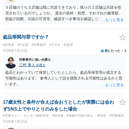
５店舗のうち３店舗は既に示談できており、残りの２店舗は示談を拒
否されているのでしょうか。 過去の前科・前歴、それぞれの被害額、
窃盗の回数、示談の可否等、確認すべき事項を確認しなければ刑罰の
予想はできません。 刑事事件ですので、早めに弁護士に相談した方が
いいと思います。
盗品等関与罪ですか？
#加害者
#不起訴
#刑事裁判
#万引き・窃盗罪
2026年7月12日
役にたった
3
刑事事件に強い弁護士
三村 勇人
弁護士
盗品とわかっていて保管していたとしたら、盗品等保管罪が成立する
可能性はあります。 参考人として話を聴取される可能性はあるかと思
います。
17歳女性と条件が合えば会おうとしたが実際には会わ
ずSNS上でやりとりのみをした場合
#児童ポルノ・わいせつ物頒布等
#加害者
#逮捕や勾留の阻止・準抗告
#刑事裁判
2026年7月12日