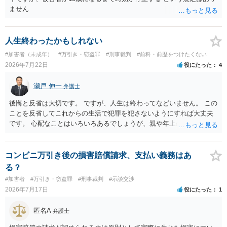
ません
人生終わったかもしれない
#加害者（未成年）
#万引き・窃盗罪
#刑事裁判
#前科・前歴をつけたくない
2026年7月22日
役にたった
4
瀬戸 伸一
弁護士
後悔と反省は大切です。 ですが、人生は終わってなどいません。 この
ことを反省してこれからの生活で犯罪を犯さないようにすれば大丈夫
です。 心配なことはいろいろあるでしょうが、親や年上の兄弟や信頼
できる人（先生など）に心配事を相談すると心が落ち着くと思いま
す。
コンビニ万引き後の損害賠償請求、支払い義務はあ
る？
#加害者
#万引き・窃盗罪
#刑事裁判
#示談交渉
2026年7月17日
役にたった
1
匿名A
弁護士