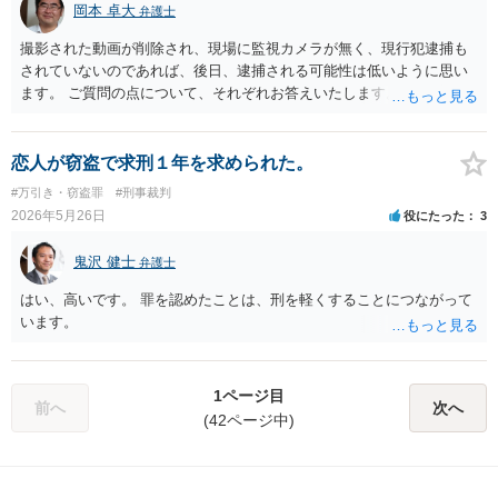
岡本 卓大
弁護士
撮影された動画が削除され、現場に監視カメラが無く、現行犯逮捕も
されていないのであれば、後日、逮捕される可能性は低いように思い
ます。 ご質問の点について、それぞれお答えいたします。 1. 被害届
提出後の後日逮捕や任意聴取について 被害者が被害届を出し、周辺の
防犯カメラや目撃証言などからあなただと特定されれば、警察から事
情聴取（任意同行）を求められる可能性はゼロではありません。ま
恋人が窃盗で求刑１年を求められた。
た、動画を削除したとのことですが、スマホを押収された場合、デー
#万引き・窃盗罪
#刑事裁判
タが復元されて証拠化されることもあります。ただ、今回の状況で
2026年5月26日
役にたった
3
「逮捕（身柄拘束）」までされる例が多いかと言われれば、多くは無
いでしょう。 2. 連絡が来るまでの期間について 警察が動く場合、被
鬼沢 健士
弁護士
害届の提出からおおむね数週間〜3ヶ月以内に連絡が来ることが多いで
す。 3. 今後の心構えについて 盗撮行為は「性的姿態撮影罪」などが
はい、高いです。 罪を認めたことは、刑を軽くすることにつながって
新設され、厳罰化されています。もし今後、同じような事件を繰り返
います。
せば、いつか必ず現行犯逮捕されることになります。また、万が一別
の事件で検挙された際、今回の件が余罪として捜査されるリスクもあ
ります。 二度とこのような行為をしないよう、強く反省して生活して
1ページ目
ください。もしご自身だけで行動を抑えるのが難しいと感じる場合
前へ
次へ
(42ページ中)
は、専門の医療機関やカウンセリングを受診することをお勧めしま
す。 仮に、警察から事情聴取の連絡があった場合は、その場ですぐに
お近くの弁護士に相談するようにしてください。 ご参考になれば。