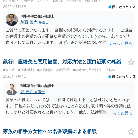
#刑事裁判
#加害者
#万引き・窃盗罪
#住居侵入
#執行猶予
2026年7月8日
役にたった
2
刑事事件に強い弁護士
加藤 善大
弁護士
ご質問に回答いたします。 当欄での記載から判断するよりも、 ご担当
の弁護士の判断の方が正確な判断ができるでしょうから、 あくまでも
参考として回答いたします。 まず、追起訴分について黙秘しているこ
とがどう評価されるかは気になります。 その見通しがご記載の内容か
らはわかりませんが、 いずれにしましても、検察官の求刑が執行猶予
が可能な３年であることや、 保護観察に言及していることからする
銀行口座紛失と悪用被害、対応方法と潔白証明の相談
と、 検察官としても、執行猶予の可能性は想定しているものと思われ
#被害者
#刑事裁判
#契約解除・契約取消
#逮捕や勾留の阻止・準抗告
ます。 特に、示談が成立していることや、示談金が高額であることは
2026年7月7日
役にたった
3
執行猶予になる可能性を高めていると思われます。 あとは、ご依頼の
弁護士のとよくお話をされて、 判決までお待ちいただくといいです
刑事事件に強い弁護士
ね。 ご参考にしていただけますと幸いです。
泉 亮介
弁護士
警察への説明については、ご自身で対応することは可能かと思われま
す。 口座を譲渡したわけではないことを説明し取り調べ等の要請には
しっかりと対応されると良いでしょう。 他方、法律事務所からは損害
賠償請求がなされる可能性があるかと思われます。講座が犯罪に利用
されたことについてご自身の過失の程度によっては、詐欺行為に加担
していなくとも責任を負う可能性があります。
家族の相手方女性への名誉毀損による相談