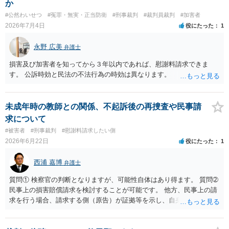
か
#公然わいせつ
#冤罪・無実・正当防衛
#刑事裁判
#裁判員裁判
#加害者
2026年7月4日
役にたった
1
永野 広美
弁護士
損害及び加害者を知ってから３年以内であれば、慰謝料請求できま
す。 公訴時効と民法の不法行為の時効は異なります。
未成年時の教師との関係、不起訴後の再捜査や民事請
求について
#被害者
#刑事裁判
#慰謝料請求したい側
2026年6月22日
役にたった
1
西浦 嘉博
弁護士
質問① 検察官の判断となりますが、可能性自体はあり得ます。 質問➁
民事上の損害賠償請求を検討することが可能です。 他方、民事上の請
求を行う場合、請求する側（原告）が証拠等を示し、自身の請求権を
主張立証する責任を負担します。 質問③ 考慮はされるでしょうが、
（経緯はともかくとして供述が二転三転している形になりますので）