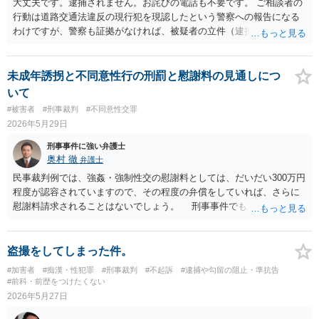
許運転」の両方の非行（ひこう）について処分を考えていくことにな
大丈夫です。逮捕されません。お詫びの電話も不要です。 ご相談者の
ります。 未成年の場合、大人 のように「一発で罰金何万円」といった
行動は道路交通法違反の現行犯を現認したという警察への報告になる
罰ではなく、最終的に家庭裁判所の少年審判で処分が決まります。 初
わけですが、警察も証拠がなければ、被疑者の立件（逮捕や起訴）で
犯（初めての警察沙汰）の場合: しっかりと反省していれば、「保護観
きないわけです。 道路交通法違反は特に現行犯であることが求められ
察（ほごかんさつ）」（少年院には行かず、保護司さんの面接を受け
ますが、それは、警察官が現認しているからです。 もちろん防犯カメ
ながら社会で更生する処分）や「不処分（処分なし）」で済む可能性
ラなどで撮影されていれば、証拠の確保はできるかもしれませんが、
未成年誘拐と不同意性行の刑罰と慰謝料の見通しにつ
が十分にあります。 少年院に行く可能性は？: 今回が初めてで、取り
土地柄で防犯カメラがあまりない場所ですと、結局、立件できないと
いて
調べに素直に応じて反省していれば、いきなり少年院に入れられる可
うことになります。 次からは、スマホでビデオ撮影して、通報すると
#被害者
#刑事裁判
#不同意性交罪
能性は低いと考えられます。 今後のアドバイス：いま、あなたができ
良いかと思います。
2026年5月29日
ること 一番大切なのは、「二度と同じ過ちを繰り返さない」という反
省の姿勢を警察や家庭裁判所に示すことです。 警察から呼び出しの連
刑事事件に強い弁護士
絡があったら、遅れずに必ず行くこと バイクを売った知人のことな
奥村 徹
弁護士
ど、聞かれたことには嘘をつかずに正直に話すこと 親御さん（保護
民事裁判例では、強姦・強制性交の慰謝料としては、だいだい300万円
者）に今回の件をしっかり話し、今後の手続きに協力してもらうこと
程度が認容されていますので、その程度の弁償をしていれば、さらに
もし、警察の呼び出しが怖かったり、どう答えていいか分からなくな
慰謝料請求されることはないでしょう。 刑事事件でも、上記の裁判
ったりしたら、親御さんと一緒に、一度弁護士の面談相談を受けてみ
例を示して、相応額の弁償をしていると主張すれば、それなりの評価
てください。弁護士はあなたの味方になって、今後の手続きをサポー
になるでしょう。 量刑相場については、裁判例を集めれば分かりま
トしてくれますよ。まずはしっかり反省して、誠実に対応していきま
す。裁判員事件を担当している弁護士であれば、致傷が無い不同意性
盗撮をしてしまった件。
しょう。 参考になれば。
交罪の量刑を意識して事件処理をされているので、そういう弁護士に
#加害者
#痴漢・性犯罪
#刑事裁判
#不起訴
#逮捕や勾留の阻止・準抗告
尋ねるという方法があると思います。
#前科・前歴をつけたくない
2026年5月27日