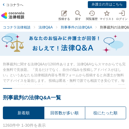
弁護士の方はこちら
ココナラへ
投稿する
探す
閲覧履歴
マイリスト
ログイン
ココナラ法律相談
法律Q&A
刑事事件の法律Q&A
刑事裁判の法律Q&
刑事裁判に関する法律Q&Aが1260件あります。法律Q&Aならスマホからでも完
全無料で見放題。 『見るだけでなく、自分の悩みを投稿しアドバイスがほし
い』というあなたも法律相談内容を専用フォームから投稿すると弁護士が無料
でアドバイスを返信します。 投稿は匿名・無料で誰でも相談でき安心です。毎
日多くの法律相談に弁護士がアドバイス中。 今すぐあなたの法律の悩み・質問
を検索・投稿し弁護士の知恵を借りて解決の一歩を踏み出しましょう。
刑事裁判の法律Q&A一覧
新着順
回答数が多い順
役にたった順
1260件中 1-30件を表示