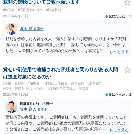
供述の信用性が低下することが見込まれます。 より詳細についてお聞
裁判の傍聴についてご教示願います
きになりたい場合、お子さん同伴で最寄りの法律事務所で相談を行う
#加害者
#不同意わいせつ
#刑事裁判
ことを検討ください。
2026年6月21日
役にたった
1
倉田 勲
弁護士
裁判を傍聴した内容を友人、知人に話すのは犯罪になりますか？裁判
所の方には事前に電話確認した際に「話しても構わない」といわれま
した。 →公開されている内容のため一般的には事実を話す限度であれ
ば犯罪にはなりません。
覚せい剤使用で逮捕された容疑者と関わりがある人間
は捜査対象になるのか
#大麻・覚醒剤
#加害者
#逮捕による解雇・退学回避
#刑事裁判
#前科・前歴をつけたくない
#逮捕や勾留の阻止・準抗告
2026年6月18日
役にたった
2
刑事事件に強い弁護士
藤本 顯人
弁護士
元警察官の弁護士です。 ご質問者様「も」覚醒剤を使用していたこと
が伺える内容や、ご質問者様が彼女の覚醒剤の入手源になっていたよ
うな場合には、ご質問者様自身が覚せい剤関係の犯罪を犯した疑いが