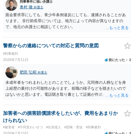
刑事事件に強い弁護士
奥村 徹
弁護士
面会要求罪にしても、青少年条例違反にしても、逮捕されることがあ
ります。 非行助長罪については、地方によって内容が異なりますの
で、地元の弁護士に相談してください。
警察からの連絡についての対応と質問の意図
#刑事裁判
2026年7月11日
役にたった
2
肥田 弘昭
弁護士
未成年者をつれまわしたとのことでしょうか。元同僚の人柄などを身
上経歴の裏付けの可能性があります。前職の様子などを聴きたいので
はないかと思います。電話聴き取り書として証拠が作成される可能性
はあります。刑事事件の身上経歴の証拠になるかもしれません。ご参
考にしてください。
加害者への損害賠償請求をしたいが、費用をあまりか
けられない
#被害者
#不同意わいせつ
#住居侵入
#恐喝・脅迫
#刑事裁判
2026年7月10日
役にたった
2