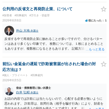
公判用の反省文と再発防止策、について
#加害者
#刑事裁判
#万引き・窃盗罪
2026年8月6日
役にたった
1
外山 大地
弁護士
反省する中で再発防止策に触れることが多いですので、分けるパター
ンはあまり多くない印象です。 枚数については、１枚にまとめること
もありますが、複数枚になるときもあります。 記載方法については、
手書きかどうかで裁判官に与える印象が大きく変わることはないと思
います。 したがいまして、いずれも良いかと考えます。
前払い金返金の遅延で詐欺被害届が出された場合の対
応方法は？
#個人・プライベート
#刑事裁判
2026年8月5日
借金・債務整理に強い弁護士
白井 弘昭
弁護士
お話の内容では詐欺には当たらないので、心配する必要が無いように
思われます。 詐欺罪は、欺罔行為（相手を騙す行為）により、財産を
交付させるか経済上の利益を得ることで成立します。 相談者さんは、