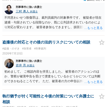
刑事事件に強い弁護士
三村 勇人
弁護士
不同意わいせつ致傷罪は、裁判員裁判の対象事件です。 被疑者が現在
逮捕・勾留されている段階なのか、既に公判請求されているのかによ
り対応が変わります。 被害者参加もできますし、損害賠償命令制度も
刑事和解も活用できます。 私なら、被告人本人だけでなく、親族等の
第三者を保証人とする内容で債務名義を取得できるの、まずは刑事和
解を検討します。 弁護士に依頼せず、ご自身で手続きを進めることは
盗撮後の対応とその後の法的リスクについての相談
できますが、経験上うまくいった例をみたことがありません。 弁護士
#盗撮・のぞき
#加害者
#刑事裁判
へご相談されることをお勧めはいたします。 ※余談ですが、被害者通
2026年7月10日
知を依頼すると現在の検察庁での捜査進行や公判期日を知ることがで
きますので、送致後であれば検察庁に電話してみてください。
刑事事件に強い弁護士
若井 亮
弁護士
初めまして。 ご相談内容を拝見しました。 被害者のアクションのほ
か、警察が被害申告を受けて捜査をしているかどうかについては判断
ができかねるところです。 ただ、被害者の方の申告以外に証拠が無い
と思われることからすると、警察が事件化するのは難しいと思われま
す。 万が一、警察から連絡が来るようなことがあれば、その際に改め
て弁護士にご相談ください。
執行猶予が付く可能性と今後の対策について弁護士に
相談