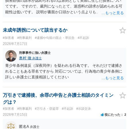
損害賠償の請求が認められるのは原則として実際に生じた損害につい
てです。 ですので、裁判になったとて、迷惑料の請求が認められる可
能性は低いです。 説明が書面か口頭かという点よりも、金銭を支払う
のであれば支払う際に書面（示談書）を作成することが重要です。何
も書面を作らなかった場合、支払ったとしても、受け取っていないと
言われてしまうことや追加で支払いを求められることがあります。
未成年誘拐について該当するか
#加害者
#刑事裁判
#逮捕や勾留の阻止・準抗告
#不起訴
2026年7月17日
刑事事件に強い弁護士
奥村 徹
弁護士
青少年条例違反（深夜同伴）を疑われる行為です。 それだけで逮捕さ
れることもある罪名ですから 対応については、行為地の青少年条例に
詳しい弁護士に直接相談してください
万引きで逮捕後、余罪の申告と弁護士相談のタイミン
グは？
#加害者
#刑事裁判
#万引き・窃盗罪
#不起訴
#示談交渉
2026年7月15日
役にたった
2
匿名A
弁護士