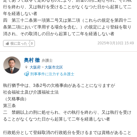
行を終わり、又は執行を受けることがなくなつた日から起算して二
年を経過しない者

四　第三十二条第一項第二号又は第二項（これらの規定を第四十二
条第二項において準用する場合を含む。）の規定により登録を取り
消され、その取消しの日から起算して二年を経過しない者
2025年3月10日 15:49
役に立った
0
奥村 徹
弁護士
大阪府
>
大阪市北区
刑事事件に注力する弁護士
執行猶予中は、3条2号の欠格事由があることになりますが

社会福祉士及び介護福祉士法

（欠格事由）

第三条　

二　禁錮以上の刑に処せられ、その執行を終わり、又は執行を受け
ることがなくなつた日から起算して二年を経過しない者

行政処分として登録取消の行政処分を受けるまでは資格があること