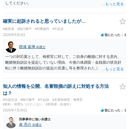
してください。
確実に起訴されると思っていましたが…
#被害者
#執行猶予
#刑事裁判
#不起訴
2026年8月4日
役にたった
2
西浦 嘉博
弁護士
一つの対応案として、検察官に対して、ご自身の離婚に対する意向、
離婚無効訴訟を提起していない理由、今後の体調面・金銭面の状況好
転に伴う離婚無効訴訟の提起の見通し等を整理された上で、書面とし
て提出されることを検討されてみてはいかがでしょうか。 少なくとも
検察官の処分判断の際、相談者さんの意向を示す証拠の一つとして位
置づけられる様に思われます。 より詳細についてお聞きになりたい場
知人の情報を公開、名誉毀損の訴えに対処する方法
合、最寄りの法律事務所での相談を検討ください
は？
#示談交渉
#執行猶予
#不起訴
#名誉毀損罪・侮辱罪
#前科・前歴をつけたくない
#加害者（未成年）
2026年7月30日
役にたった
1
刑事事件に強い弁護士
泉 亮介
弁護士