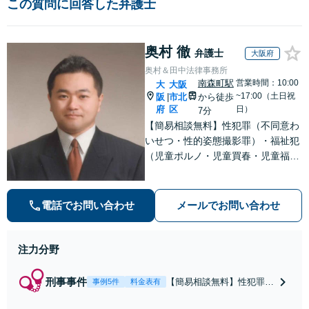
この質問に回答した弁護士
奥村 徹
弁護士
大阪府
奥村＆田中法律事務所
南森町駅
営業時間：10:00
大
大阪
~17:00（土日祝
阪
市北
から徒歩
|
府
区
日）
7分
【簡易相談無料】性犯罪（不同意わ
いせつ・性的姿態撮影罪）・福祉犯
（児童ポルノ・児童買春・児童福祉
法・青少年条例）・ネット犯罪（名
誉毀損・わいせつ物・不正アクセス
等）に非常に詳しい弁護士です
電話でお問い合わせ
メールでお問い合わせ
注力分野
刑事事件
【簡易相談無料】性犯罪
事例5件
料金表有
（不同意性交・不同意わい