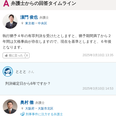
弁護士からの回答タイムライン
濵門 俊也
弁護士
東京都
>
中央区
執行猶予４年の有罪判決を受けたとしますと、猶予期間満了から２
年間は欠格事由が存在しますので、現在を基準としますと、６年後
となります。
2025年3月10日 13:35
役に立った
0
ととと
さん
判決確定日から6年ですか？
2025年3月10日 14:53
奥村 徹
弁護士
大阪府
>
大阪市北区
刑事事件に注力する弁護士