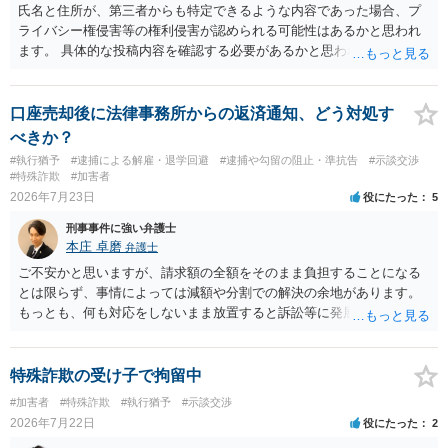
氏名と住所が、第三者からも特定できるような内容であった場合、プ
ライバシー権侵害等の権利侵害が認められる可能性はあるかと思われ
ます。 具体的な投稿内容を確認する必要があるかと思われますので、
ご不安であれば親に相談の上で、個別に弁護士にご相談されると良い
でしょう。
口座売却後に法律事務所からの返済通知、どう対処す
べきか？
#執行猶予
#逮捕による解雇・退学回避
#逮捕や勾留の阻止・準抗告
#示談交渉
#特殊詐欺
#加害者
2026年7月23日
役にたった
5
刑事事件に強い弁護士
本庄 卓磨
弁護士
ご不安かと思いますが、請求額の全額をそのまま負担することになる
とは限らず、事情によっては減額や分割での解決の余地があります。
もっとも、何も対応をしないまま放置すると訴訟等に発展してしまう
可能性がありますので、お早めに弁護士にご相談されることをおすす
めします。
特殊詐欺の受け子で拘留中
#加害者
#特殊詐欺
#執行猶予
#示談交渉
2026年7月22日
役にたった
2