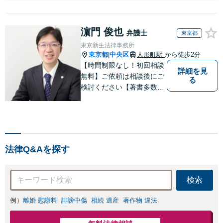
せつ）・福祉犯（児童ポル
ノ・児童買春・児童福祉
法・青少年条例）・ネット
濵門 俊也
犯罪（名誉毀損・わいせつ
弁護士
東京都
物・不正アクセス・リベン
東京新生法律事務所
ジポルノ罪等）に非常に詳
東京都
中央区
人形町駅
から徒歩2分
|
しい弁護士です
【時間制限なし！初回相談
詳細を見
無料】ご依頼は相談後にご
る
検討ください【著書多数】
【離婚の解決実績300件以
上】心のケアもしながら全
力でサポートします【相続
問題】複雑な遺産分割・相
続放棄・遺留分なども、基
法律Q&Aを探す
本からわかりやすくご説明
します【人形町駅2分】
検索
例）
離婚 慰謝料
誹謗中傷
相続 遺産
著作物 違法