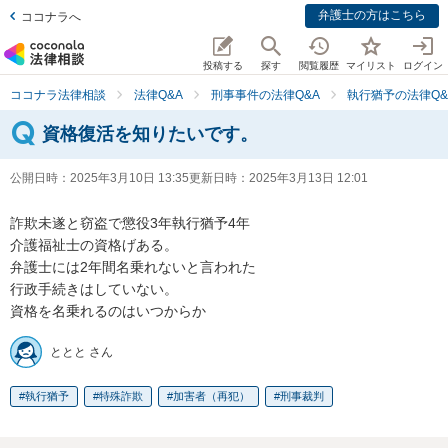
弁護士の方はこちら
ココナラへ
投稿する
探す
閲覧履歴
マイリスト
ログイン
ココナラ法律相談
法律Q&A
刑事事件の法律Q&A
執行猶予の法律Q&
資格復活を知りたいです。
公開日時：
2025年3月10日 13:35
更新日時：
2025年3月13日 12:01
詐欺未遂と窃盗で懲役3年執行猶予4年

介護福祉士の資格げある。

弁護士には2年間名乗れないと言われた

行政手続きはしていない。

資格を名乗れるのはいつからか
ととと さん
執行猶予
特殊詐欺
加害者（再犯）
刑事裁判