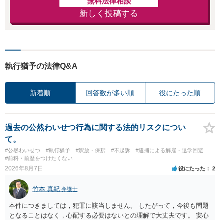
無料法律相談
新しく投稿する
執行猶予の法律Q&A
新着順
回答数が多い順
役にたった順
過去の公然わいせつ行為に関する法的リスクについ
て。
#公然わいせつ
#執行猶予
#釈放・保釈
#不起訴
#逮捕による解雇・退学回避
#前科・前歴をつけたくない
2026年8月7日
役にたった
2
竹本 真紀
弁護士
本件につきましては，犯罪に該当しません。 したがって，今後も問題
となることはなく，心配する必要はないとの理解で大丈夫です。 安心