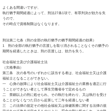
よくある間違いですが、

執行猶予期間経過によって、刑法27条1項で、有罪判決が効力を失
うので、

その時点で資格制限はなくなります。

刑法第二七条（刑の全部の執行猶予の猶予期間経過の効果）

1　刑の全部の執行猶予の言渡しを取り消されることなくその猶予の
期間を経過したときは、刑の言渡しは、効力を失う。

社会福祉士及び介護福祉士法

（欠格事由）

第三条　次の各号のいずれかに該当する者は、社会福祉士又は介護
福祉士となることができない。

一　心身の故障により社会福祉士又は介護福祉士の業務を適正に行
うことができない者として厚生労働省令で定めるもの

二　禁錮以上の刑に処せられ、その執行を終わり、又は執行を受け
ることがなくなつた日から起算して二年を経過しない者

三　この法律の規定その他社会福祉又は保健医療に関する法律の規
定であつて政令で定めるものにより、罰金の刑に処せられ、その執