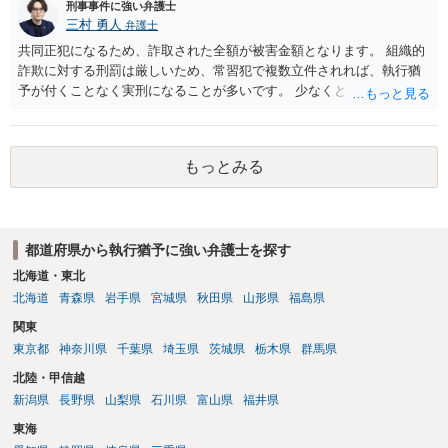
刑事事件に強い弁護士
三村 勇人
弁護士
共同正犯になるため、詐取された全額が被害金額となります。 組織的
詐欺に対する刑罰は厳しいため、常習犯で複数立件されれば、執行猶
予が付くことなく実刑になることが多いです。 少なくとも、執行猶予
を狙うのであれば、被害弁済を行うことがマストになるかと思いま
す。 弁護士を介して共犯者数人で被害弁済を行うこともあります。 保
釈申請については、共犯なので、全て公判請求されるまで難しいです
もっとみる
が、個別具体的な事情により異なります。 弁護方針により、結果が変
わるため、刑事事件に精通している弁護人を選任されることをお勧め
いたします。
都道府県から執行猶予に強い弁護士を探す
北海道・東北
北海道
青森県
岩手県
宮城県
秋田県
山形県
福島県
関東
東京都
神奈川県
千葉県
埼玉県
茨城県
栃木県
群馬県
北陸・甲信越
新潟県
長野県
山梨県
石川県
富山県
福井県
東海