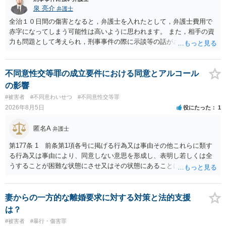
泉 亮介
弁護士
全治１０日間の傷害となると，弁護士を入れたとして，弁護士費用で
赤字になってしまう可能性は高いように思われます。 また，相手の資
力も問題として考えられ，刑事事件の際に示談等の話がされなかった
のであれば，資力がなく回収ができないというリスクもあるでしょ
う。
不同意性交等罪の成立要件における同意とアルコール
の影響
#被害者
#不同意わいせつ
#不同意性交等罪
2026年8月5日
役にたった
1
匿名A
弁護士
第177条 1 前条第1項各号に掲げる行為又は事由その他これらに類す
る行為又は事由により、同意しない意思を形成し、表明し若しくは全
うすることが困難な状態にさせ又はその状態にあることに乗じて、性
交、肛門性交、口腔性交又は膣若しくは肛門に身体の一部（陰茎を除
く。）若しくは物を挿入する行為であってわいせつなもの（以下この
条及び第179条第2項において「性交等」という。）をした者は、婚姻
妻からの一方的な離婚要求に対する対策と法的支援
関係の有無にかかわらず、5年以上の有期拘禁刑に処する。 第176条 1
は？
次に掲げる行為又は事由その他これらに類する行為又は事由により、
#被害者
#暴行・傷害罪