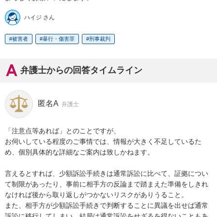
ハイジ さん
被害者
暴行・傷害罪
刑事裁判
弁護士からの回答タイムライン
匿名A
弁護士
「注意点等あれば」とのことですが、

お伺いしている程度のご事情では、情報が大きく不足しているた
め、個別具体的な詳細なご案内は致しかねます。

言えるとすれば、少額訴訟手続きは通常訴訟に比べて、証拠につい
て制限があったり、事前に相手方の反論まで踏まえた準備をしきれ
なければ後から取り返しがつかないリスクがありうること。

また、相手方が少額訴訟手続きで判断することに異議を出せば通常
訴訟に移行してしまい、結局は通常訴訟をせざるを得ないこともあ