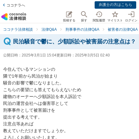
弁護士の方はこちら
ココナラへ
投稿する
探す
閲覧履歴
マイリスト
ログイン
ココナラ法律相談
法律Q&A
刑事事件の法律Q&A
被害者の法律Q&A
民泊騒音で鬱に、少額訴訟や被害届の注意点は？
公開日時：
2025年3月1日 15:04
更新日時：
2025年3月5日 02:40
今住んでいるマンションの

隣で1年前から民泊が始まり

騒音の影響で鬱になりました。

こちらの要望にも答えてもらえないため

建物のオーナーへ少額訴訟を本人訴訟で

民泊の運営会社へは傷害罪として

刑事事件として被害届けを

提出する考えです。

注意点等あれば

教えていただけますでしょうか。

よろしくお願いいたします。