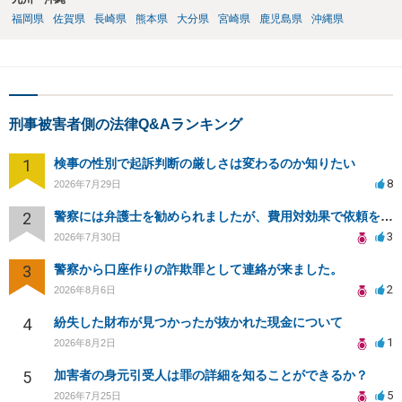
福岡県
佐賀県
長崎県
熊本県
大分県
宮崎県
鹿児島県
沖縄県
刑事被害者側の法律Q&Aランキング
1
検事の性別で起訴判断の厳しさは変わるのか知りたい
8
2026年7月29日
2
警察には弁護士を勧められましたが、費用対効果で依頼をすることを躊躇しています。
3
2026年7月30日
3
警察から口座作りの詐欺罪として連絡が来ました。
2
2026年8月6日
4
紛失した財布が見つかったが抜かれた現金について
1
2026年8月2日
5
加害者の身元引受人は罪の詳細を知ることができるか？
5
2026年7月25日