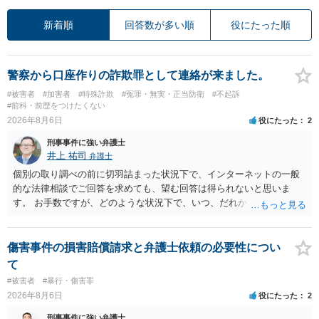
新着順
回答数が多い順
役にたった順
警察から口座作りの詐欺罪として連絡が来ました。
#被害者
#加害者
#特殊詐欺
#冤罪・無実・正当防衛
#不起訴
#前科・前歴をつけたくない
2026年8月6日
役にたった
2
刑事事件に強い弁護士
井上 祐司
弁護士
個別の取り調べの前に切羽詰まった状況下で、インターネットの一般
的な法律相談でご回答を求めても、望む回答は得られないと思いま
す。 お手数ですが、どのような状況下で、いつ、だれからどのような
経緯で口座の提供を頼まれ開設したか、それによる詐欺等の収益がど
の程度だと聞いているのかということについて、お近くで詳細な法律
相談を受けられたうえで対処方法を探された方がよいと思われます。
傷害事件の損害賠償請求と弁護士依頼の必要性につい
一般論でいえば、任意取り調べの場合、ＩＣレコーダーを持参して取
て
り調べ内容を録音することは必須だと考えます。
#被害者
#暴行・傷害罪
2026年8月6日
役にたった
2
刑事事件に強い弁護士