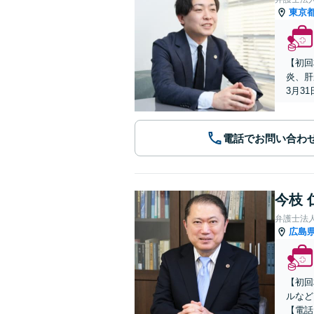
東京
【初回
炎、肝
3月3
電話でお問い合わ
今枝 
弁護士法
広島
【初回
ルなど
【電話