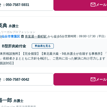
せ
メール
英典
弁護士
人リーガルプロフェッション
県
仙台市青葉区
青葉通一番町駅
から徒歩5分
営業時間：09:00~17:30（平日）
|
B型肝炎給付金
料金表を見る
来所相談無料】【完全個室】【東北最大級・9名弁護士が在籍する事務所】
」依頼者さまとともに方針を検討し、ご意向に沿った解決に向け尽力します【2
面談対応】
せ
メール
裕一郎
弁護士
人クローバー 東京法律事務所