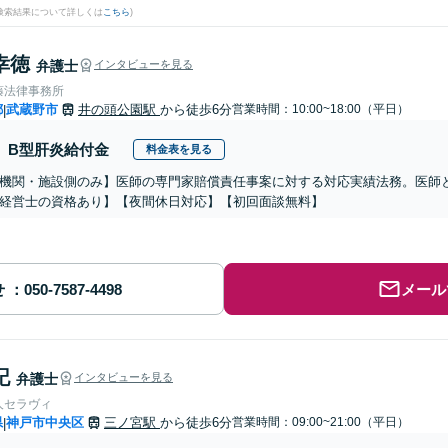
(検索結果について詳しくは
こちら
)
幸徳
弁護士
インタビューを見る
藤法律事務所
都
武蔵野市
井の頭公園駅
から徒歩6分
営業時間：10:00~18:00（平日）
|
B型肝炎給付金
料金表を見る
機関・施設側のみ】医師の専門家賠償責任事案に対する対応実績法務。医師
経営士の資格あり】【夜間休日対応】【初回面談無料】
せ
メール
記
弁護士
インタビューを見る
人セラヴィ
県
神戸市中央区
三ノ宮駅
から徒歩6分
営業時間：09:00~21:00（平日）
|