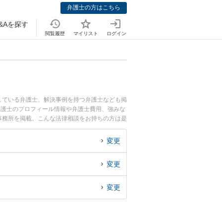
弁護士の方はこちら
&Aを探す
閲覧履歴
マイリスト
ログイン
している弁護士、解決事例を持つ弁護士なども掲
弁護士のプロフィール情報や弁護士費用、強みな
事務所を掲載。こんな法律相談をお持ちの方は是
金のトラブル解決の実績豊富な大阪の弁護士を
談者さんにおすすめです。
変更
変更
変更