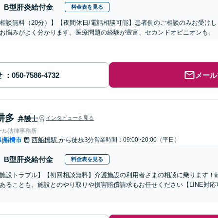
B型肝炎給付金
料金表を見る
相談無料（20分）】【夜間休日/電話相談可能】患者側のご相談のみお受け
お悩みがよく分かります。医療問題の経験が豊富、セカンドオピニオンも。
せ
メール
耕多
弁護士
インタビューを見る
ール法律事務所
県
船橋市
西船橋駅
から徒歩3分
営業時間：09:00~20:00（平日）
|
B型肝炎給付金
料金表を見る
施設トラブル】【初回相談無料】介護施設の利用者さまの相談に乗ります！
あることも。施設とのやり取りや損害賠償請求もお任せください【LINE対
】