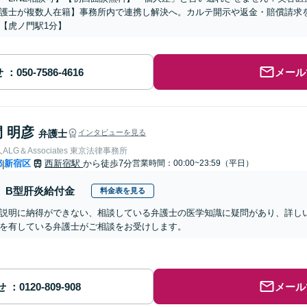
護士が複数人在籍】事務所内で連携し解決へ。カルテ開示や返金・賠償請求
【虎ノ門駅1分】
せ
メール
 明彦
弁護士
インタビューを見る
LG＆Associates 東京法律事務所
都
新宿区
西新宿駅
から徒歩7分
営業時間：00:00~23:59（平日）
|
B型肝炎給付金
料金表を見る
説明に納得ができない、相談している弁護士の医学知識に疑問があり、詳し
を有している弁護士がご相談をお受けします。
せ
メール