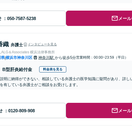
せ
メール
香織
弁護士
インタビューを見る
LG＆Associates 横浜法律事務所
川県
横浜市神奈川区
神奈川駅
から徒歩5分
営業時間：00:00~23:59（平日）
|
B型肝炎給付金
料金表を見る
説明に納得ができない、相談している弁護士の医学知識に疑問があり、詳し
を有している弁護士がご相談をお受けします。
せ
メール