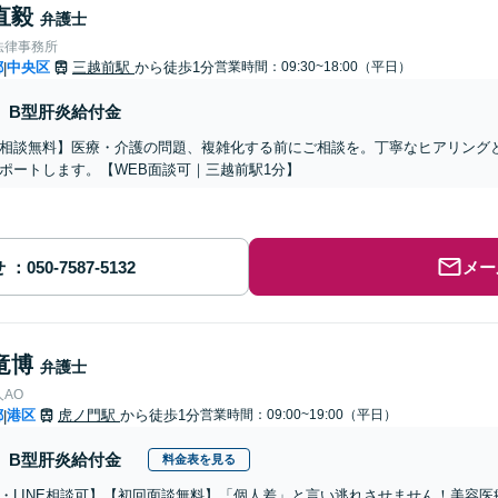
直毅
弁護士
法律事務所
都
中央区
三越前駅
から徒歩1分
営業時間：09:30~18:00（平日）
|
B型肝炎給付金
相談無料】医療・介護の問題、複雑化する前にご相談を。丁寧なヒアリング
ポートします。【WEB面談可｜三越前駅1分】
せ
メー
竜博
弁護士
AO
都
港区
虎ノ門駅
から徒歩1分
営業時間：09:00~19:00（平日）
|
B型肝炎給付金
料金表を見る
・LINE相談可】【初回面談無料】「個人差」と言い逃れさせません！美容