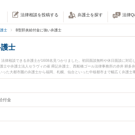
法律相談を投稿する
弁護士を探す
法律Q
護士
B型肝炎給付金に強い弁護士
弁護士
く法律相談できる弁護士が1608名見つかりました。初回面談無料や休日面談に対応
弁護士や弁護士法人セラヴィの崔 舜記弁護士、西船橋ゴール法律事務所の赤井 耕多
いった大都市圏の弁護士から福岡、札幌、仙台といった中核都市まで幅広く弁護士
発生したB型肝炎給付金のトラブルを今すぐに弁護士に相談したい』『B型肝炎給付
の問題を法律相談できる名古屋市内の弁護士に相談予約したい』などでお困りの相
給付金