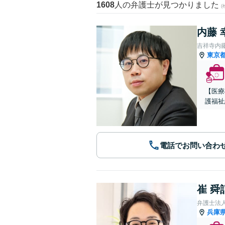
1608
人の弁護士が見つかりました
内藤 
吉祥寺内
東京
【医療
護福祉
電話でお問い合わ
崔 舜
弁護士法
兵庫