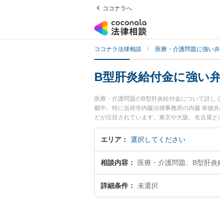
ココナラへ
ココナラ法律相談
医療・介護問題に強い弁
B型肝炎給付金に強い
医療・介護問題のB型肝炎給付金について詳し
載中。特に吉祥寺内藤法律事務所の内藤 幸徳
どが注目されています。東京や大阪、名古屋と
非ご利用ください。『東京都内で土日や夜間に
検索したい』『初回相談無料でB型肝炎給付金
エリア
選択してください
相談内容
医療・介護問題、B型肝炎
詳細条件
未選択