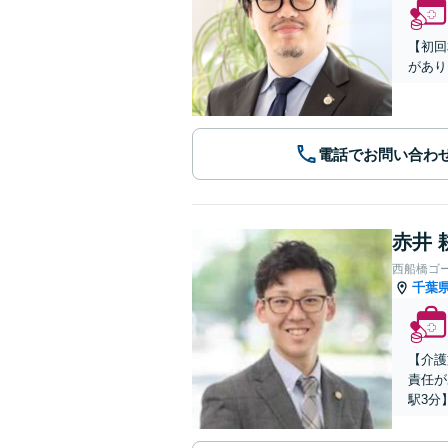
【初回
があり
電話でお問い合わ
赤井 
西船橋ゴ
千葉
【介護
責任が
駅3分