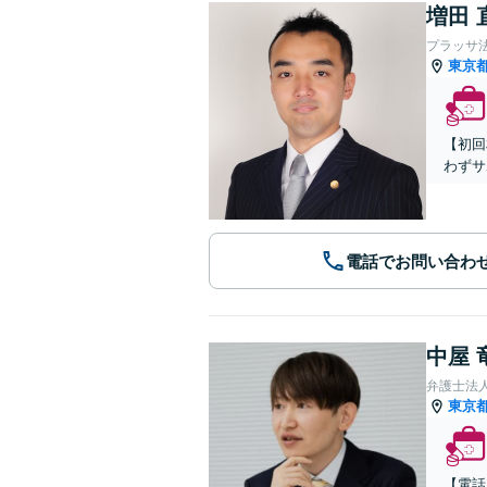
増田 
プラッサ
東京
【初回
わずサ
電話でお問い合わ
中屋 
弁護士法人
東京
【電話