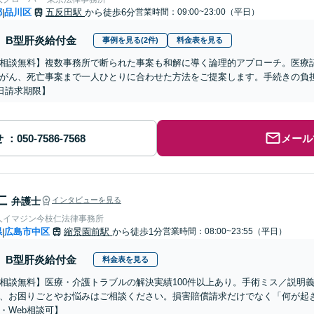
都
品川区
五反田駅
から徒歩6分
営業時間：09:00~23:00（平日）
|
B型肝炎給付金
事例を見る(2件)
料金表を見る
相談無料】複数事務所で断られた事案も和解に導く論理的アプローチ。医療
がん、死亡事案まで一人ひとりに合わせた方法をご提案します。手続きの負担
1日請求期限】
せ
メール
仁
弁護士
インタビューを見る
人イマジン今枝仁法律事務所
県
広島市中区
縮景園前駅
から徒歩1分
営業時間：08:00~23:55（平日）
|
B型肝炎給付金
料金表を見る
相談無料】医療・介護トラブルの解決実績100件以上あり。手術ミス／説明
、お困りごとやお悩みはご相談ください。損害賠償請求だけでなく「何が起
・Web相談可】