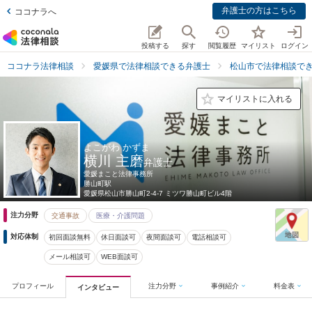
弁護士の方はこちら
ココナラへ
投稿する
探す
閲覧履歴
マイリスト
ログイン
ココナラ法律相談
愛媛県で法律相談できる弁護士
松山市で法律相談で
マイリストに入れる
よこがわ かずま
横川 主磨
弁護士
愛媛まこと法律事務所
勝山町駅
愛媛県
松山市勝山町2-4-7 ミツワ勝山町ビル4階
注力分野
交通事故
医療・介護問題
対応体制
初回面談無料
休日面談可
夜間面談可
電話相談可
メール相談可
WEB面談可
プロフィール
注力分野
事例紹介
料金表
インタビュー