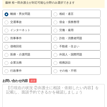
藤林 裕一郎弁護士が対応可能な分野のみ選択できます
離婚・男女問題
相続・遺言
交通事故
借金・債務整理
インターネット
労働・雇用
刑事事件
詐欺・消費者問題
債権回収
不動産・住まい
医療・介護問題
外国人・国際問題
企業法務
税務訴訟
行政事件
その他・不明
お問い合わせ内容
必須