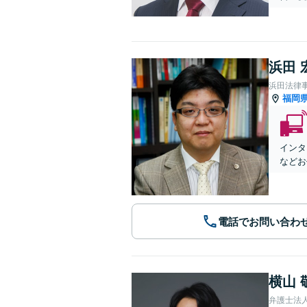
浜田 
浜田法律
福岡
インタ
などお
電話でお問い合わ
横山 
弁護士法