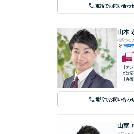
電話でお問い合わ
山本 
福岡つむ
福岡
【オン
ど対応
【弁護
電話でお問い合わ
山室 
尾畠・山