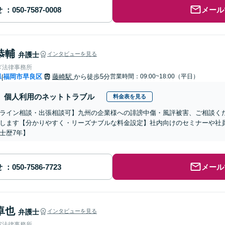
せ
メール
恭輔
弁護士
インタビューを見る
ぎ法律事務所
県
福岡市早良区
藤崎駅
から徒歩5分
営業時間：09:00~18:00（平日）
|
個人利用のネットトラブル
料金表を見る
ライン相談・出張相談可】九州の企業様への誹謗中傷・風評被害、ご相談く
します【分かりやすく・リーズナブルな料金設定】社内向けのセミナーや社
士歴7年】
せ
メール
卓也
弁護士
インタビューを見る
室法律事務所