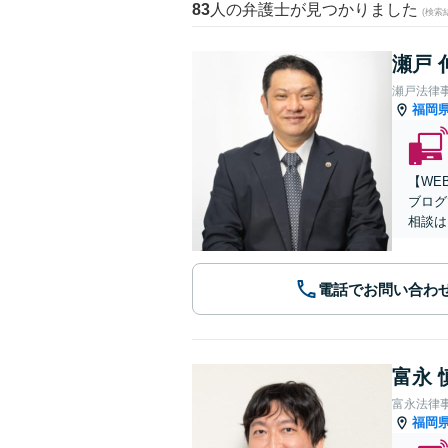
83
人の弁護士が見つかりました
(検索
瀬戸 
瀬戸法律
福岡
【WE
ブログ
相談は
電話でお問い合わ
富永 
富永法律
福岡