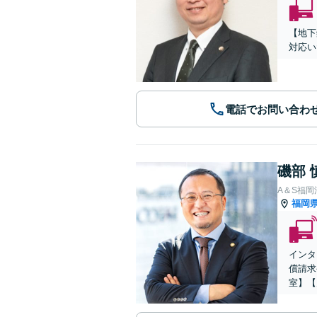
【地下
対応い
電話でお問い合わ
磯部 
A＆S福
福岡
インタ
償請求
室】【