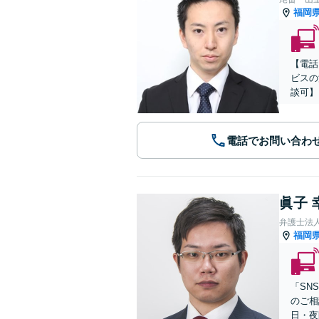
福岡
【電話
ビスの
談可】
電話でお問い合わ
眞子 
弁護士法
福岡
「SN
のご相
日・夜