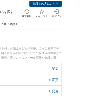
弁護士の方はこちら
&Aを探す
閲覧履歴
マイリスト
ログイン
トに強い弁護士
例を持つ弁護士なども掲載中。さらに福岡市中
、個人特定等の細かな分野での絞り込み検索もで
部 慎吾弁護士のプロフィール情報や弁護士費
談したい』『個人利用のネットトラブルのトラブ
に相談予約したい』などでお困りの相談者さんに
変更
変更
変更