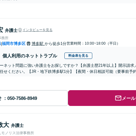
宏
弁護士
インタビューを見る
事務所
県
福岡市博多区
博多駅
から徒歩1分
営業時間：10:00~18:00（平日）
|
個人利用のネットトラブル
料金表を見る
ーネット問題に強い弁護士をお探しですか？【弁護士歴21年以上】開示請求
任せください。【JR・地下鉄博多駅1分】【夜間・休日相談可能（要事前予
せ
メール
敬大
弁護士
人モノリス法律事務所