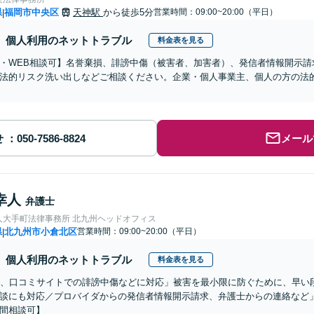
県
福岡市中央区
天神駅
から徒歩5分
営業時間：09:00~20:00（平日）
|
個人利用のネットトラブル
料金表を見る
・WEB相談可】名誉棄損、誹謗中傷（被害者、加害者）、発信者情報開示請
法的リスク洗い出しなどご相談ください。企業・個人事業主、個人の方の法
せ
メール
幸人
弁護士
人大手町法律事務所 北九州ヘッドオフィス
県
北九州市小倉北区
営業時間：09:00~20:00（平日）
|
個人利用のネットトラブル
料金表を見る
S、口コミサイトでの誹謗中傷などに対応」被害を最小限に防ぐために、早い
談にも対応／プロバイダからの発信者情報開示請求、弁護士からの連絡など
間相談可】