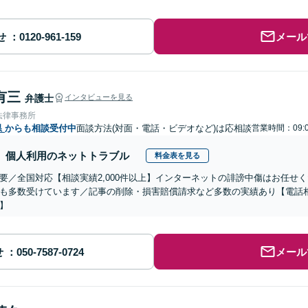
せ
メール
有三
弁護士
インタビューを見る
法律事務所
県
からも相談受付中
面談方法(対面・電話・ビデオなど)は応相談
営業時間：09:0
個人利用のネットトラブル
料金表を見る
要／全国対応【相談実績2,000件以上】インターネットの誹謗中傷はお任せ
も多数受けています／記事の削除・損害賠償請求など多数の実績あり【電話
】
せ
メール