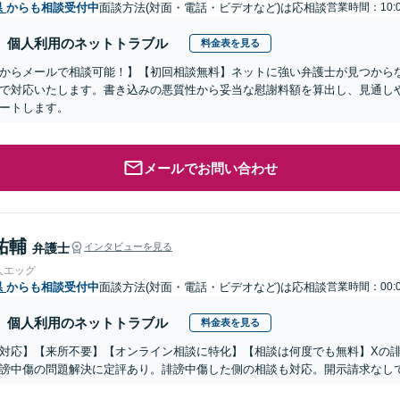
県
からも相談受付中
面談方法(対面・電話・ビデオなど)は応相談
営業時間：10:0
個人利用のネットトラブル
料金表を見る
からメールで相談可能！】【初回相談無料】ネットに強い弁護士が見つから
で対応いたします。書き込みの悪質性から妥当な慰謝料額を算出し、見通し
ートします。
メールでお問い合わせ
祐輔
弁護士
インタビューを見る
人エッグ
県
からも相談受付中
面談方法(対面・電話・ビデオなど)は応相談
営業時間：00:0
個人利用のネットトラブル
料金表を見る
対応】【来所不要】【オンライン相談に特化】【相談は何度でも無料】Xの
謗中傷の問題解決に定評あり。誹謗中傷した側の相談も対応。開示請求なし