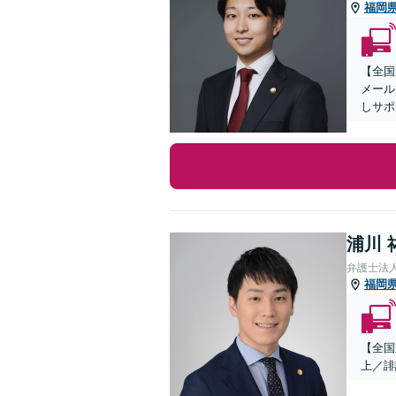
福岡
【全国
メール
しサポ
浦川 
弁護士法
福岡
【全国
上／誹