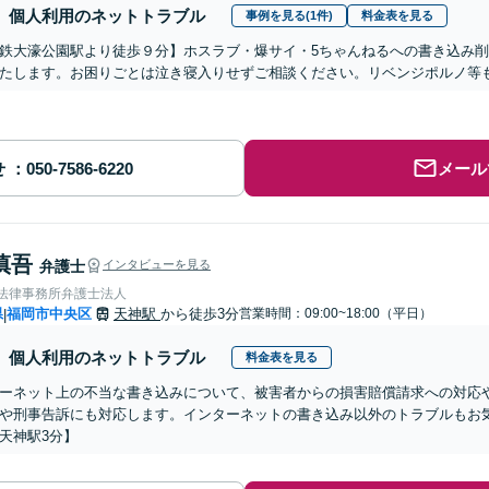
個人利用のネットトラブル
事例を見る(1件)
料金表を見る
鉄大濠公園駅より徒歩９分】ホスラブ・爆サイ・5ちゃんねるへの書き込み
たします。お困りごとは泣き寝入りせずご相談ください。リベンジポルノ等
せ
メール
慎吾
弁護士
インタビューを見る
岡法律事務所弁護士法人
県
福岡市中央区
天神駅
から徒歩3分
営業時間：09:00~18:00（平日）
|
個人利用のネットトラブル
料金表を見る
ーネット上の不当な書き込みについて、被害者からの損害賠償請求への対応
や刑事告訴にも対応します。インターネットの書き込み以外のトラブルもお
天神駅3分】