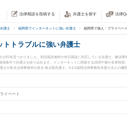
法律相談を投稿する
弁護士を探す
法律Q
弁護士
福岡県でインターネットに強い弁護士
福岡県で個人・プライベー
ットトラブルに強い弁護士
士が83名見つかりました。初回面談無料や休日面談に対応している弁護士、解決事
地域条件で弁護士を絞り込めます。インターネットに関係する誹謗中傷や名誉毀損
護士や富永法律事務所の富永 慎太朗弁護士、A＆S福岡法律事務所弁護士法人の磯
土日や夜間に発生した個人利用のネットトラブルのトラブルを今すぐに弁護士に相
』『初回相談無料で個人利用のネットトラブルを法律相談できる福岡県内の弁護士
ライベート