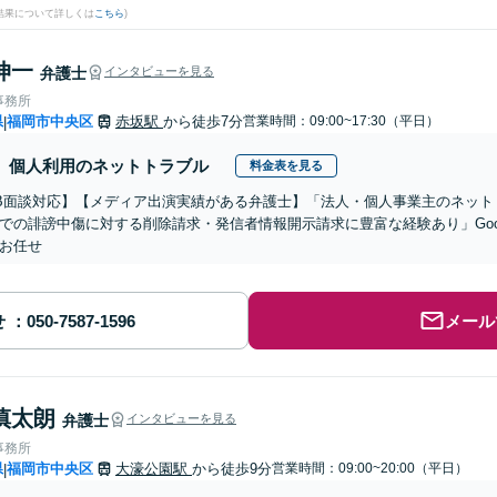
結果について詳しくは
こちら
)
伸一
弁護士
インタビューを見る
事務所
県
福岡市中央区
赤坂駅
から徒歩7分
営業時間：09:00~17:30（平日）
|
個人利用のネットトラブル
料金表を見る
B面談対応】【メディア出演実績がある弁護士】「法人・個人事業主のネット
での誹謗中傷に対する削除請求・発信者情報開示請求に豊富な経験あり」Goo
お任せ
せ
メール
慎太朗
弁護士
インタビューを見る
事務所
県
福岡市中央区
大濠公園駅
から徒歩9分
営業時間：09:00~20:00（平日）
|