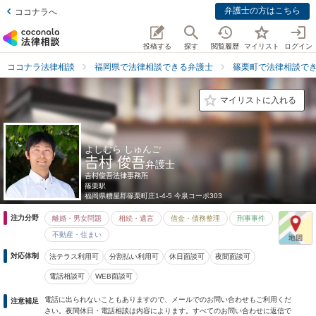
弁護士の方はこちら
ココナラへ
投稿する
探す
閲覧履歴
マイリスト
ログイン
ココナラ法律相談
福岡県で法律相談できる弁護士
篠栗町で法律相談で
マイリストに入れる
よしむら しゅんご
𠮷村 俊吾
弁護士
𠮷村俊吾法律事務所
篠栗駅
福岡県
糟屋郡篠栗町庄1-4-5 今泉コーポ303
注力分野
離婚・男女問題
相続・遺言
借金・債務整理
刑事事件
不動産・住まい
対応体制
法テラス利用可
分割払い利用可
休日面談可
夜間面談可
電話相談可
WEB面談可
電話に出られないこともありますので、メールでのお問い合わせもご利用くだ
注意補足
さい。夜間休日・電話相談は内容によります。すべてのお問い合わせに返信で