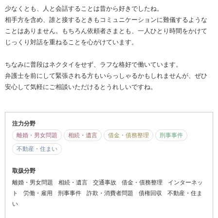
少なくとも、人と会話することは昔から好きでしたね。
相手方を含め、誰と接するときもコミュニケーションに難儀するような
ことはありません。もちろん依頼者さまとも、一人ひとり時間をかけて
じっくり対話を重ねることを心がけています。
ちなみに普段はネクタイをせず、ラフな格好で働いています。
弁護士を前にして緊張される方もいらっしゃるかもしれませんが、ぜひ
安心して気軽にご相談いただけるとうれしいですね。
注力分野
離婚・男女問題
相続・遺言
借金・債務整理
刑事事件
不動産・住まい
取扱分野
離婚・男女問題
相続・遺言
交通事故
借金・債務整理
インターネッ
ト
労働・雇用
刑事事件
詐欺・消費者問題
債権回収
不動産・住ま
い