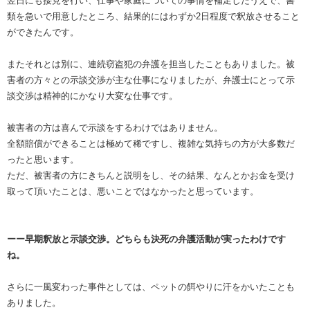
翌日にも接見を行い、仕事や家庭についての事情を補足したうえで、書
類を急いで用意したところ、結果的にはわずか2日程度で釈放させること
ができたんです。
またそれとは別に、連続窃盗犯の弁護を担当したこともありました。被
害者の方々との示談交渉が主な仕事になりましたが、弁護士にとって示
談交渉は精神的にかなり大変な仕事です。
被害者の方は喜んで示談をするわけではありません。
全額賠償ができることは極めて稀ですし、複雑な気持ちの方が大多数だ
ったと思います。
ただ、被害者の方にきちんと説明をし、その結果、なんとかお金を受け
取って頂いたことは、悪いことではなかったと思っています。
ーー早期釈放と示談交渉。どちらも決死の弁護活動が実ったわけです
ね。
さらに一風変わった事件としては、ペットの餌やりに汗をかいたことも
ありました。