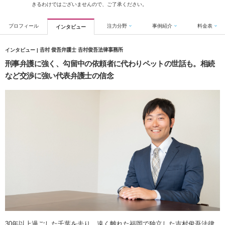
きるわけではございませんので、ご了承ください。
プロフィール
注力分野
事例紹介
料金表
インタビュー
インタビュー | 𠮷村 俊吾弁護士 𠮷村俊吾法律事務所
刑事弁護に強く、勾留中の依頼者に代わりペットの世話も。相続
など交渉に強い代表弁護士の信念
30年以上過ごした千葉を去り、遠く離れた福岡で独立した吉村俊吾法律