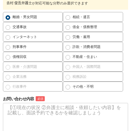
𠮷村 俊吾弁護士が対応可能な分野のみ選択できます
離婚・男女問題
相続・遺言
交通事故
借金・債務整理
インターネット
労働・雇用
刑事事件
詐欺・消費者問題
債権回収
不動産・住まい
医療・介護問題
外国人・国際問題
企業法務
税務訴訟
行政事件
その他・不明
お問い合わせ内容
必須