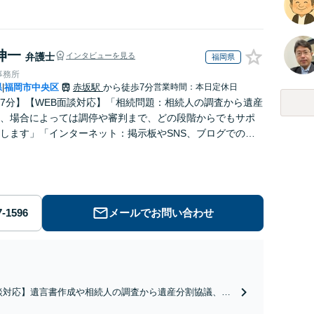
伸一
弁護士
インタビューを見る
福岡県
事務所
県
福岡市中央区
赤坂駅
から徒歩7分
営業時間：本日定休日
|
7分】【WEB面談対応】「相続問題：相続人の調査から遺産
、場合によっては調停や審判まで、どの段階からでもサポ
します」「インターネット：掲示板やSNS、ブログでの誹
対する削除請求・発信者情報開示請求に豊富な経験あり」
メールでお問い合わせ
談対応】遺言書作成や相続人の調査から遺産分割協議、場
は調停や審判まで、どの段階からでもサポートいたしま