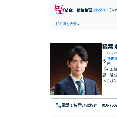
す。生前の
代に引き継
借金・債務整理
【赤
料金表有
績あ
や借
他3分野を表示
己破
もお
稲葉 
川崎パシ
神奈
県
【初回相
題・離婚
って取り
問い合わ
電話でお問い合わせ