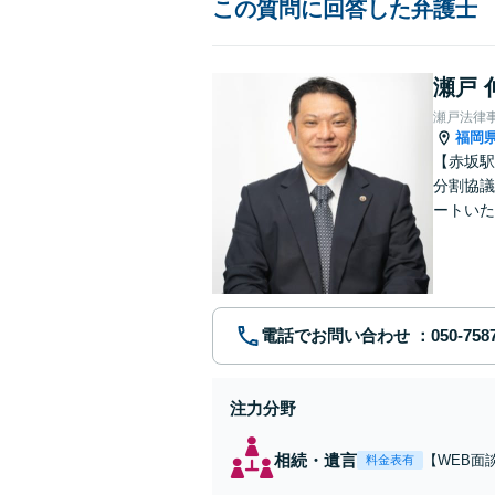
この質問に回答した弁護士
瀬戸 
瀬戸法律
福岡
【赤坂駅
分割協議
ートいた
謗中傷に
電話でお問い合わせ
注力分野
相続・遺言
【WEB面
料金表有
合によって