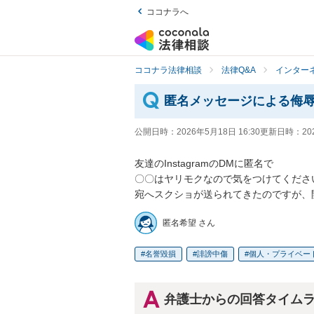
ココナラへ
ココナラ法律相談
法律Q&A
インター
匿名メッセージによる侮
公開日時：
2026年5月18日 16:30
更新日時：
20
友達のInstagramのDMに匿名で

〇〇はヤリモクなので気をつけてくださ
宛へスクショが送られてきたのですが、
匿名希望 さん
名誉毀損
誹謗中傷
個人・プライベー
弁護士からの回答タイム