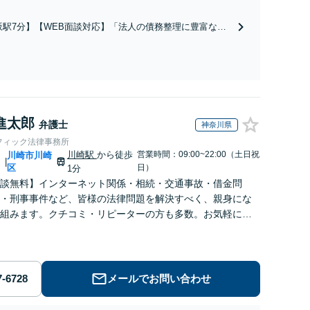
財産管理のお悩みから死後の紛争まで対応「事業を次世
ぐ安心の事業承継をサポート」【完全個室相談】
坂駅7分】【WEB面談対応】「法人の債務整理に豊富な実
り」従業員や取引先への影響を最小限に抑えながら、会社
金を整理する方法を一緒に考えていきましょう「個人の自
産、民事再生、任意整理にも対応」「債務の残る事業承継
任せ」
進太郎
弁護士
神奈川県
フィック法律事務所
川崎駅
から徒歩
営業時間：09:00~22:00（土日祝
川
川崎市川崎
|
区
日）
1分
談無料】インターネット関係・相続・交通事故・借金問
・刑事事件など、皆様の法律問題を解決すべく、親身にな
組みます。クチコミ・リピーターの方も多数。お気軽にお
せ下さい。
メールでお問い合わせ