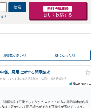
検索
無料法律相談
新しく投稿する
 違法
回答数が多い順
役にたった順
中傷、悪用に対する開示請求
被害者
#ネット上の個人特定被害
#訴訟・損害賠償請求
役にたった
1
、開示請求は可能でしょうか？ →５ｃｈの方の開示請求は内容
ramの方は内容からして開示請求ができる可能性が高いでしょう。