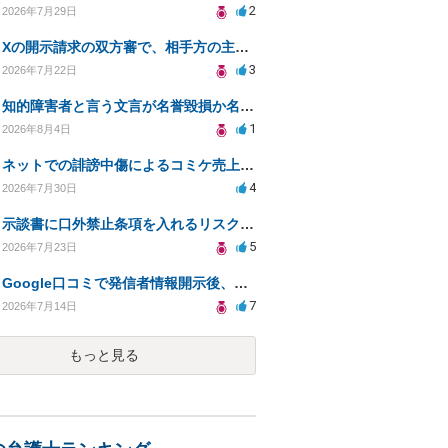
2
2026年7月29日
Xの開示請求の双方審で、相手方の主張が口頭ばかりで把握しきれません
3
2026年7月22日
知的障害者と言う文言が名誉毀損か名誉感情の侵害になるか教えてほしい。
1
2026年8月4日
ネットでの誹謗中傷によるコミケ売上減少、損害賠償は可能か？
4
2026年7月30日
示談書に口外禁止条項を入れるリスクはありますか？
5
2026年7月23日
Google口コミで発信者情報開示後、損害賠償請求を受けています。示談について相談です。
7
2026年7月14日
もっと見る