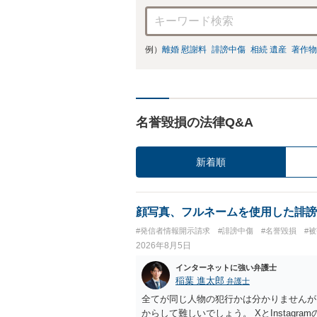
例）
離婚 慰謝料
誹謗中傷
相続 遺産
著作物
名誉毀損の法律Q&A
新着順
顔写真、フルネームを使用した誹謗
#発信者情報開示請求
#誹謗中傷
#名誉毀損
#
2026年8月5日
インターネットに強い弁護士
稲葉 進太郎
弁護士
全てが同じ人物の犯行かは分かりませんが
からして難しいでしょう。 XとInstag