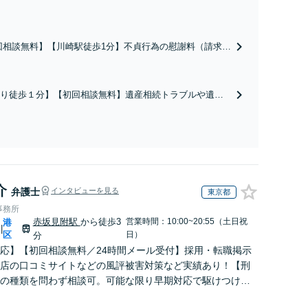
回相談無料】【川崎駅徒歩1分】不貞行為の慰謝料（請求さ
／請求したい）・熟年離婚・年金分割・婚姻費用・養育
財産分与・離婚の慰謝料など実績多数。川崎地域に根ざし
護士として、あなたの人生の再スタートを全力で後押しし
り徒歩１分】【初回相談無料】遺産相続トラブルや遺言
。
相続問題に豊富な実績があります。安心・信頼・丁寧を
の高いリーガルサービスを目指しております。
介
弁護士
インタビューを見る
東京都
事務所
赤坂見附駅
から徒歩3
営業時間：10:00~20:55（土日祝
港
|
区
日）
分
応】【初回相談無料／24時間メール受付】採用・転職掲示
店の口コミサイトなどの風評被害対策など実績あり！【刑
の種類を問わず相談可。可能な限り早期対応で駆けつけサ
労働】不当解雇・残業代請求はおまかせください