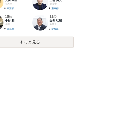
大橋 卓生
三村 勇人
弁護士
弁護士
東京都
東京都
10
11
位
位
小杉 和
白井 弘昭
弁護士
弁護士
京都府
愛知県
もっと見る