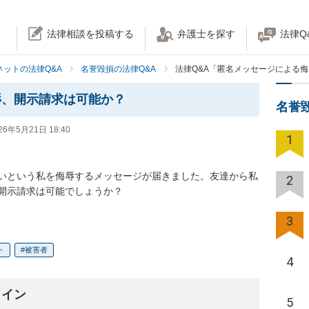
法律相談を投稿する
弁護士を探す
法律Q
ネットの法律Q&A
名誉毀損の法律Q&A
法律Q&A「匿名メッセージによる
辱、開示請求は可能か？
名誉
26年5月21日 18:40
1
いという私を侮辱するメッセージが届きました。友達から私
2
開示請求は可能でしょうか？
3
ト
被害者
4
ライン
5