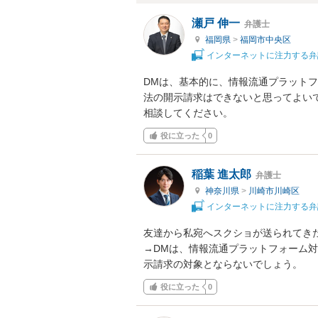
瀬戸 伸一
弁護士
福岡県
>
福岡市中央区
インターネットに注力する弁
DMは、基本的に、情報流通プラット
法の開示請求はできないと思ってよい
相談してください。
役に立った
0
稲葉 進太郎
弁護士
神奈川県
>
川崎市川崎区
インターネットに注力する弁
友達から私宛へスクショが送られてきた
→DMは、情報流通プラットフォーム
示請求の対象とならないでしょう。
役に立った
0