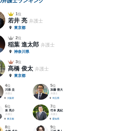
の弁護士ランキング
1
位
若井 亮
弁護士
東京都
2
位
稲葉 進太郎
弁護士
神奈川県
3
位
髙橋 俊太
弁護士
東京都
4
5
位
位
川添 圭
加藤 善大
弁護士
弁護士
大阪府
埼玉県
6
7
位
位
泉 亮介
竹本 真紀
弁護士
弁護士
東京都
愛知県
8
9
位
位