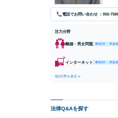
電話でお問い合わせ
注力分野
離婚・男女問題
事例1件
料金
インターネット
事例3件
料金
他3分野を表示
法律Q&Aを探す