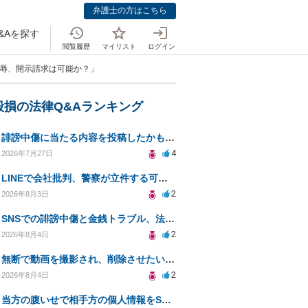
弁護士の方はこちら
&Aを探す
閲覧履歴
マイリスト
ログイン
侮辱、開示請求は可能か？」
毀損の法律Q&Aランキング
誹謗中傷に当たる内容を投稿したかもしれない。開示請求や民事刑事裁判に発展しうるのか教えて欲しい。
4
2026年7月27日
LINEで会社批判、警察が立件する可能性は？
2
2026年8月3日
SNSでの誹謗中傷と金銭トラブル、法的対応の相談
2
2026年8月4日
無断で動画を撮影され、削除させたいが連絡が返ってこない。
2
2026年8月4日
当方の腹いせで相手方の個人情報をSNSで晒してしまい名誉毀損させてしまったかもしれない