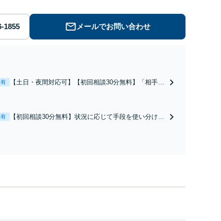
メールでお問い合わせ
【土日・夜間対応可】【初回相談30分無料】「相手方
表有
から書面を提示されたら、サインする前にご相談を」
経験豊富な弁護士が全力で交渉にあたります！相手方
と直接話す精神的負担を軽減「弁護士の交渉で慰謝料
【初回相談30分無料】状況に応じて手段を使い分け、
表有
金額アップ／減額交渉も対応可」【完全個室対応】
適切な方法で投稿の削除・発信者情報開示請求をおこ
ないます「企業やお店の風評被害対策／売り上げ低下
防止のために尽力」加害者側の対応可：開示請求の意
見照会が来たときの対処法、被害者との示談交渉