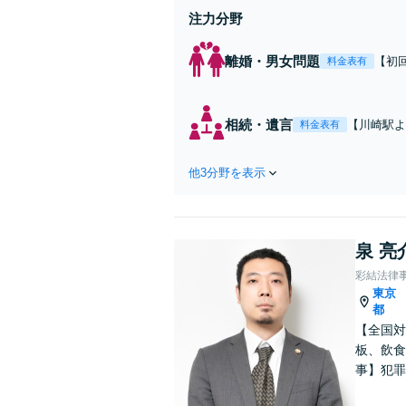
注力分野
離婚・男女問題
【初
料金表有
れた
費・
た弁
相続・遺言
【川崎駅よ
料金表有
ます
作成などの
心がけ，質
他3分野を表示
泉 亮
彩結法律
東京
都
【全国対
板、飲食
事】犯罪
ポート【