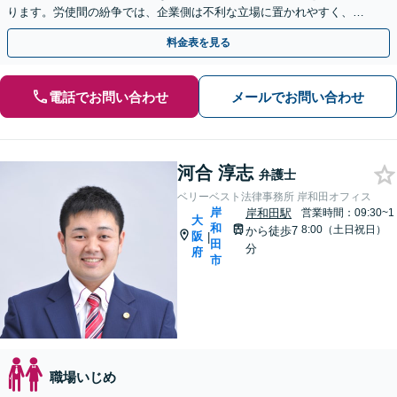
ります。労使間の紛争では、企業側は不利な立場に置かれやすく、適
切な対応が必要です。お早めに弁護士にご相談ください。
料金表を見る
電話でお問い合わせ
メールでお問い合わせ
河合 淳志
弁護士
ベリーベスト法律事務所 岸和田オフィス
岸
岸和田駅
営業時間：09:30~1
大
和
8:00（土日祝日）
から徒歩7
阪
|
田
分
府
市
職場いじめ