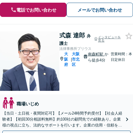
電話でお問い合わせ
メールでお問い合わせ
式森 達郎
弁
インタビューを
見る
護士
法律事務所プリウス
大
大阪
南森町駅
か
営業時間：本
阪
市北
|
日定休日
ら徒歩4分
府
区
職場いじめ
【当日・土日祝・夜間対応可】【メール24時間予約受付】【社会人経
験者】【初回30分相談料無料】約100社の顧問先での経験あり。企業
様の視点に立ち、法的なサポートを行います。企業の信用・信頼を守
ためにも弁護士へご相談ください。【南森町駅３分】