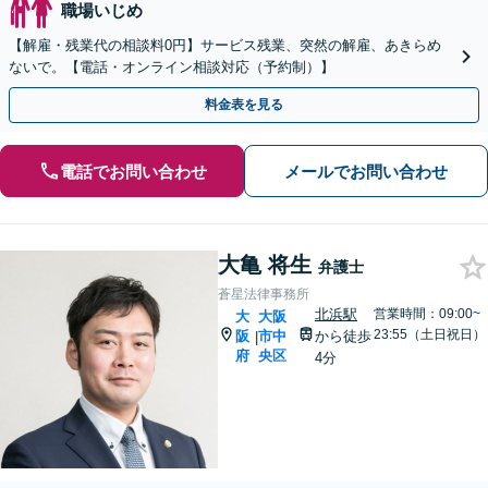
職場いじめ
【解雇・残業代の相談料0円】サービス残業、突然の解雇、あきらめ
ないで。【電話・オンライン相談対応（予約制）】
料金表を見る
電話でお問い合わせ
メールでお問い合わせ
大亀 将生
弁護士
蒼星法律事務所
北浜駅
営業時間：09:00~
大
大阪
23:55（土日祝日）
阪
市中
から徒歩
|
府
央区
4分