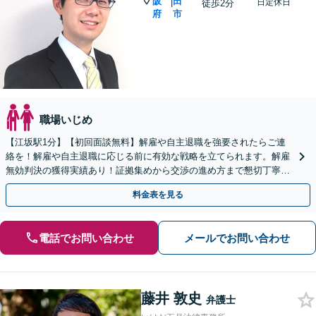
阪
田
|
日定休日
徒歩2分
府
市
職場いじめ
【江坂駅1分】【初回面談無料】解雇や自主退職を強要されたらご連
絡を！解雇や自主退職に応じる前に有効な戦略を立てられます。解雇
無効判決の獲得実績あり！証拠集めから交渉の進め方まで懇切丁寧に
徹底サポート。【法テラス利用可】【WEB面談可】
料金表を見る
電話でお問い合わせ
メールでお問い合わせ
藤井 敦史
弁護士