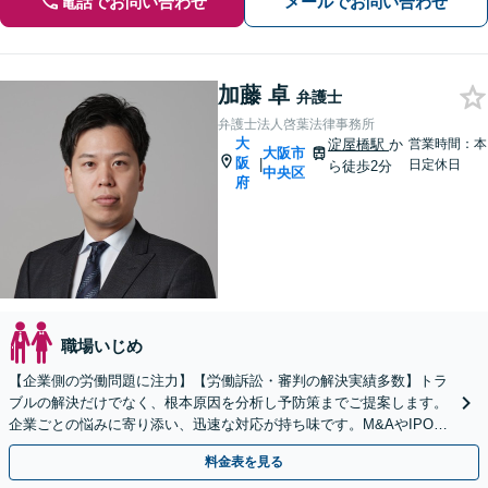
電話でお問い合わせ
メールでお問い合わせ
加藤 卓
弁護士
弁護士法人啓葉法律事務所
大
淀屋橋駅
か
営業時間：本
大阪市
阪
|
日定休日
ら徒歩2分
中央区
府
職場いじめ
【企業側の労働問題に注力】【労働訴訟・審判の解決実績多数】トラ
ブルの解決だけでなく、根本原因を分析し予防策までご提案します。
企業ごとの悩みに寄り添い、迅速な対応が持ち味です。M&AやIPOの
労務デューデリジェンスにも対応可能です。
料金表を見る