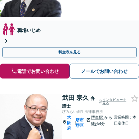
職場いじめ
料金表を見る
電話でお問い合わせ
メールでお問い合わせ
武田 宗久
弁
インタビューを
見る
護士
堺みらい創生法律事務所
大
堺東駅
から
営業時間：本
堺市
阪
|
日定休日
徒歩4分
堺区
府