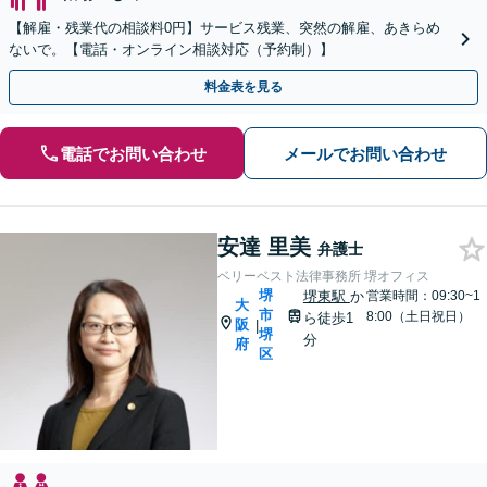
【解雇・残業代の相談料0円】サービス残業、突然の解雇、あきらめ
ないで。【電話・オンライン相談対応（予約制）】
料金表を見る
電話でお問い合わせ
メールでお問い合わせ
安達 里美
弁護士
ベリーベスト法律事務所 堺オフィス
堺
堺東駅
か
営業時間：09:30~1
大
市
8:00（土日祝日）
ら徒歩1
阪
|
堺
分
府
区