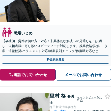
職場いじめ
【会社側・労働者側双方に対応！】具体的な解決への見通しをご説明
し、依頼者様に寄り添いスピーディーに対応します。残業代請求/解
雇・退職勧奨/ハラスメント対応/就業規則チェック/休復職対応など。
【Web面談可】
料金表を見る
電話でお問い合わせ
メールでお問い合わせ
里村 格
弁護
インタビューを見
る
士
梅田新道法律事務所