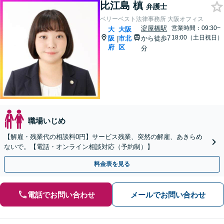
比江島 槙
弁護士
ベリーベスト法律事務所 大阪オフィス
淀屋橋駅
営業時間：09:30~
大
大阪
18:00（土日祝日）
阪
市北
から徒歩7
|
府
区
分
職場いじめ
【解雇・残業代の相談料0円】サービス残業、突然の解雇、あきらめ
ないで。【電話・オンライン相談対応（予約制）】
料金表を見る
電話でお問い合わせ
メールでお問い合わせ