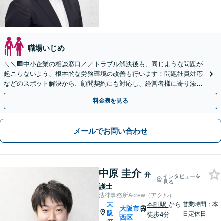
職場いじめ
＼＼🏢中小企業の相談窓口／／トラブル解決後も、同じような問題が
起こらないよう、根本的な労務環境の改善も行います！問題社員対応
などのスポット解決から、顧問契約にも対応し、経営者様に寄り添い
ます【メール・web面談可能】
料金表を見る
メールでお問い合わせ
中原 圭介
弁
インタビューを
見る
護士
法律事務所Acrew（アクル）
大
本町駅
から
営業時間：本
大阪市
阪
|
日定休日
徒歩4分
西区