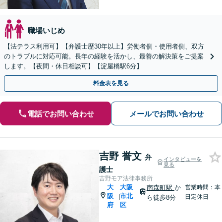
職場いじめ
【法テラス利用可】【弁護士歴30年以上】労働者側・使用者側、双方
のトラブルに対応可能。長年の経験を活かし、最善の解決策をご提案
します。【夜間・休日相談可】【淀屋橋駅6分】
料金表を見る
電話でお問い合わせ
メールでお問い合わせ
吉野 誉文
弁
インタビューを
見る
護士
吉野モア法律事務所
大
大阪
南森町駅
か
営業時間：本
阪
市北
|
日定休日
ら徒歩8分
府
区