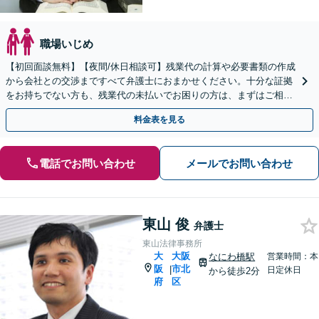
職場いじめ
【初回面談無料】【夜間/休日相談可】残業代の計算や必要書類の作成
から会社との交渉まですべて弁護士におまかせください。十分な証拠
をお持ちでない方も、残業代の未払いでお困りの方は、まずはご相談
ください。
料金表を見る
電話でお問い合わせ
メールでお問い合わせ
東山 俊
弁護士
東山法律事務所
大
大阪
なにわ橋駅
営業時間：本
阪
市北
|
日定休日
から徒歩2分
府
区