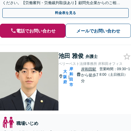
ください。【労働審判・労働裁判取扱あり】顧問先企業からのご相談
もいただいております。
料金表を見る
電話でお問い合わせ
メールでお問い合わせ
池田 雅俊
弁護士
ベリーベスト法律事務所 岸和田オフィス
岸
岸和田駅
営業時間：09:30~1
大
和
8:00（土日祝日）
から徒歩7
阪
|
田
分
府
市
職場いじめ