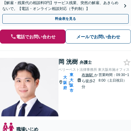
【解雇・残業代の相談料0円】サービス残業、突然の解雇、あきらめ
ないで。【電話・オンライン相談対応（予約制）】
料金表を見る
電話でお問い合わせ
メールでお問い合わせ
岡 洸樹
弁護士
ベリーベスト法律事務所 東大阪布施オフィス
東
布施駅
か
営業時間：09:30~1
大
大
8:00（土日祝日）
ら徒歩2
阪
|
阪
分
府
市
職場いじめ