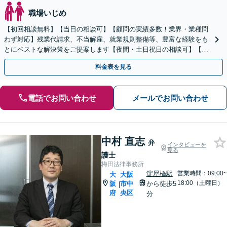
職場いじめ
【初回相談無料】【当日の相談可】【顧問の実績多数！業界・業種問
わず対応】残業代請求、不当解雇、就業規則整備等、豊富な経験をも
とにベストな解決策をご提案します【夜間・土日祝日の相談可】【安
心の料金体系】
料金表を見る
電話でお問い合わせ
メールでお問い合わせ
中村 直志
弁
インタビューを
見る
護士
梅田法律事務所
淀屋橋駅
営業時間：09:00~
大
大阪
18:00（土曜日）
阪
市中
から徒歩5
|
府
央区
分