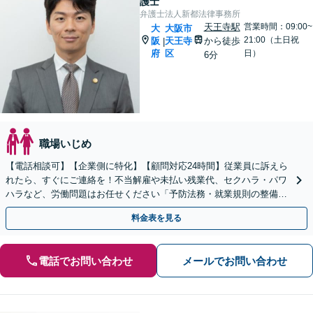
護士
弁護士法人新都法律事務所
天王寺駅
営業時間：09:00~
大
大阪市
21:00（土日祝
阪
天王寺
から徒歩
|
府
区
日）
6分
職場いじめ
【電話相談可】【企業側に特化】【顧問対応24時間】従業員に訴えら
れたら、すぐにご連絡を！不当解雇や未払い残業代、セクハラ・パワ
ハラなど、労働問題はお任せください「予防法務・就業規則の整備で
トラブルを未然に防ぐ」【英語・韓国語対応】
料金表を見る
電話でお問い合わせ
メールでお問い合わせ