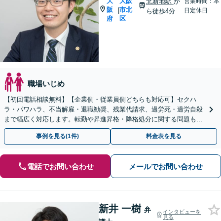
大
大阪
北新地駅
か
営業時間：本
阪
市北
|
日定休日
ら徒歩4分
府
区
職場いじめ
【初回電話相談無料】【企業側・従業員側どちらも対応可】セクハ
ラ・パワハラ、不当解雇・退職勧奨、残業代請求、過労死・過労自殺
まで幅広く対応します。転勤や昇進昇格・降格処分に関する問題もご
相談ください【完全個室】【大阪天満宮駅すぐ】
事例を見る(1件)
料金表を見る
電話でお問い合わせ
メールでお問い合わせ
新井 一樹
弁
インタビューを
見る