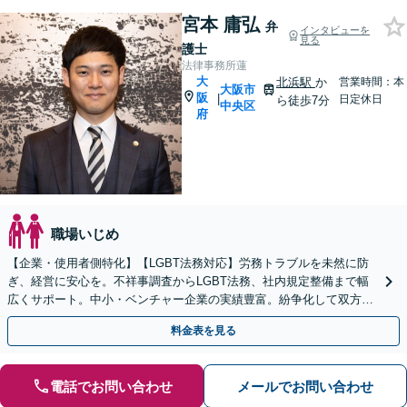
宮本 庸弘
弁
インタビューを
見る
護士
法律事務所蓮
大
北浜駅
か
営業時間：本
大阪市
阪
|
日定休日
ら徒歩7分
中央区
府
職場いじめ
【企業・使用者側特化】【LGBT法務対応】労務トラブルを未然に防
ぎ、経営に安心を。不祥事調査からLGBT法務、社内規定整備まで幅
広くサポート。中小・ベンチャー企業の実績豊富。紛争化して双方が
疲弊する前に、戦略的法務で企業を守ります
料金表を見る
電話でお問い合わせ
メールでお問い合わせ