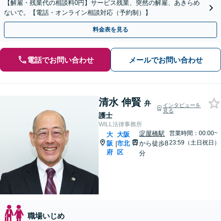
【解雇・残業代の相談料0円】サービス残業、突然の解雇、あきらめ
ないで。【電話・オンライン相談対応（予約制）】
料金表を見る
電話でお問い合わせ
メールでお問い合わせ
清水 伸賢
弁
インタビューを
見る
護士
WILL法律事務所
淀屋橋駅
営業時間：00:00~
大
大阪
23:59（土日祝日）
阪
市北
から徒歩8
|
府
区
分
職場いじめ