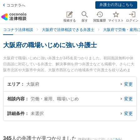
弁護士の方はこちら
ココナラへ
投稿する
探す
閲覧履歴
マイリスト
ログイン
ココナラ法律相談
大阪府で法律相談できる弁護士
大阪府で労働・雇用
大阪府の職場いじめに強い弁護士
大阪府で職場いじめに強い弁護士が345名見つかりました。初回面談無料や休
日面談に対応している弁護士、解決事例を持つ弁護士なども掲載中。さらに大
阪市北区や大阪市中央区、大阪市西区などの地域条件で弁護士を絞り込めま
す。労働・雇用に関係する不当解雇や退職勧奨、内定取消等の細かな分野での
絞り込み検索もでき便利です。特にベリーベスト法律事務所 豊中千里中央オフ
エリア
大阪府
変更
ィスの佐野 瀬奈弁護士や弁護士法人啓葉法律事務所の加藤 卓弁護士、蒼星法律
事務所の永木 友雪弁護士のプロフィール情報や弁護士費用、強みなどが注目さ
相談内容
労働・雇用、職場いじめ
変更
れています。『大阪府で土日や夜間に発生した職場いじめのトラブルを今すぐ
に弁護士に相談したい』『職場いじめのトラブル解決の実績豊富な近くの弁護
士を検索したい』『初回相談無料で職場いじめを法律相談できる大阪府内の弁
詳細条件
未選択
変更
護士に相談予約したい』などでお困りの相談者さんにおすすめです。
345
人の弁護士が見つかりました
(検索結果について詳しくは
こちら
)