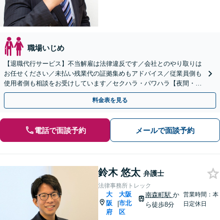
職場いじめ
【退職代行サービス】不当解雇は法律違反です／会社とのやり取りは
お任せください／未払い残業代の証拠集めもアドバイス／従業員側も
使用者側も相談をお受けしています／セクハラ・パワハラ【夜間・休
日面談可】【完全個室】【堺東駅4分】
料金表を見る
電話で面談予約
メールで面談予約
鈴木 悠太
弁護士
法律事務所トレック
大
大阪
南森町駅
か
営業時間：本
阪
市北
|
日定休日
ら徒歩8分
府
区