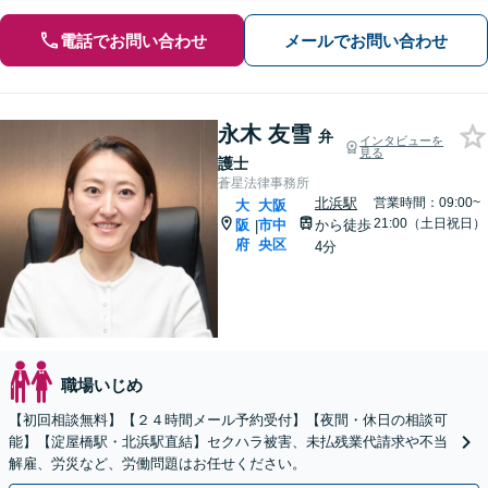
電話でお問い合わせ
メールでお問い合わせ
永木 友雪
弁
インタビューを
見る
護士
蒼星法律事務所
北浜駅
営業時間：09:00~
大
大阪
21:00（土日祝日）
阪
市中
から徒歩
|
府
央区
4分
職場いじめ
【初回相談無料】【２４時間メール予約受付】【夜間・休日の相談可
能】【淀屋橋駅・北浜駅直結】セクハラ被害、未払残業代請求や不当
解雇、労災など、労働問題はお任せください。