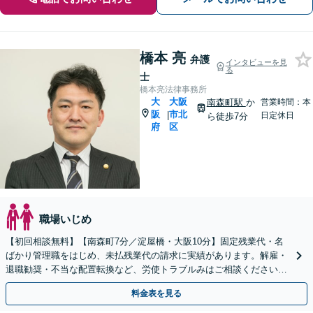
橋本 亮
弁護
インタビューを見
る
士
橋本亮法律事務所
大
大阪
南森町駅
か
営業時間：本
阪
市北
|
日定休日
ら徒歩7分
府
区
職場いじめ
【初回相談無料】【南森町7分／淀屋橋・大阪10分】固定残業代・名
ばかり管理職をはじめ、未払残業代の請求に実績があります。解雇・
退職勧奨・不当な配置転換など、労使トラブルみはご相談ください。
就業規則の改定等、使用者側のご相談も承ります。
料金表を見る