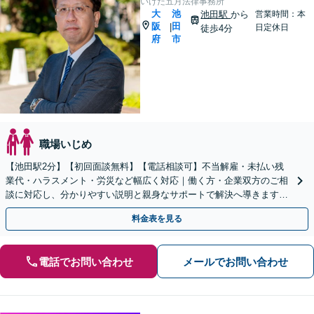
いけだ五月法律事務所
大
池
池田駅
から
営業時間：本
阪
田
|
日定休日
徒歩4分
府
市
職場いじめ
【池田駅2分】【初回面談無料】【電話相談可】不当解雇・未払い残
業代・ハラスメント・労災など幅広く対応｜働く方・企業双方のご相
談に対応し、分かりやすい説明と親身なサポートで解決へ導きます
【休日・夜間対応可】
料金表を見る
電話でお問い合わせ
メールでお問い合わせ