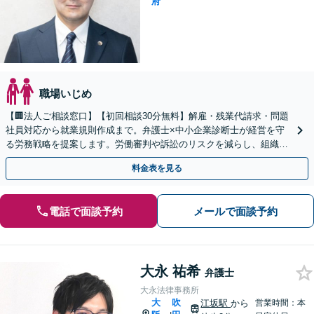
府
職場いじめ
【🏢法人ご相談窓口】【初回相談30分無料】解雇・残業代請求・問題
社員対応から就業規則作成まで。弁護士×中小企業診断士が経営を守
る労務戦略を提案します。労働審判や訴訟のリスクを減らし、組織を
強くするサポートを。
料金表を見る
電話で面談予約
メールで面談予約
大永 祐希
弁護士
大永法律事務所
大
吹
江坂駅
から
営業時間：本