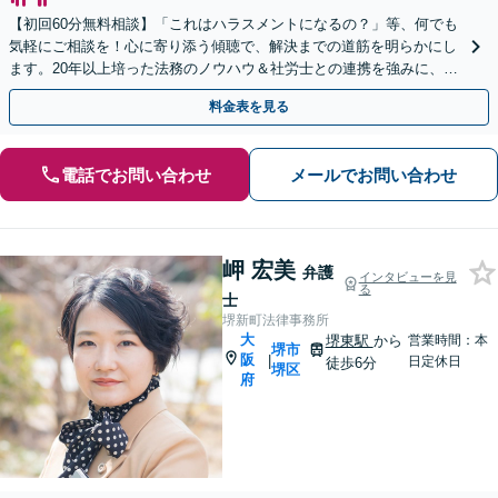
【初回60分無料相談】「これはハラスメントになるの？」等、何でも
気軽にご相談を！心に寄り添う傾聴で、解決までの道筋を明らかにし
ます。20年以上培った法務のノウハウ＆社労士との連携を強みに、ご
要望通りの解決へ尽力【休日・夜間対応】【完全個室】
料金表を見る
電話でお問い合わせ
メールでお問い合わせ
岬 宏美
弁護
インタビューを見
る
士
堺新町法律事務所
大
堺東駅
から
営業時間：本
堺市
阪
|
日定休日
徒歩6分
堺区
府