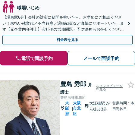
職場いじめ
【堺東駅6分】会社の対応に疑問を抱いたら、お早めにご相談くださ
い！未払い残業代／不当解雇／退職勧奨など真摯にサポートいたしま
す【元企業内弁護士】会社側の労務問題・予防法務もお任せください
【完全個室】
料金表を見る
電話で面談予約
メールで面談予約
豊島 秀郎
弁
インタビューを
見る
護士
豊島法律事務所
大
大阪
大江橋駅
か
営業時間：本
阪
市北
|
日定休日
ら徒歩3分
府
区