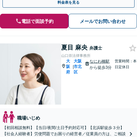
料金表を見る
電話で面談予約
メールでお問い合わせ
夏目 麻央
弁護士
山口崇法律事務所
大
大阪
なにわ橋駅
営業時間：本
阪
市北
|
日定休日
から徒歩3分
府
区
職場いじめ
【初回相談無料】【当日/夜間/土日予約対応可】【北浜駅徒歩３分】
【社会人経験者】労使問題でお困りの経営者／従業員の方は、ご相談