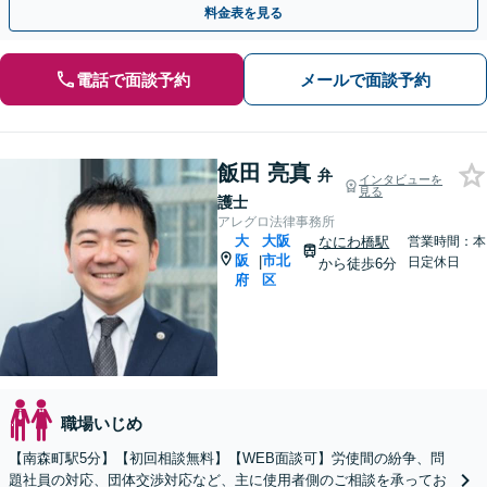
料金表を見る
電話で面談予約
メールで面談予約
飯田 亮真
弁
インタビューを
見る
護士
アレグロ法律事務所
大
大阪
なにわ橋駅
営業時間：本
阪
市北
|
日定休日
から徒歩6分
府
区
職場いじめ
【南森町駅5分】【初回相談無料】【WEB面談可】労使間の紛争、問
題社員の対応、団体交渉対応など、主に使用者側のご相談を承ってお