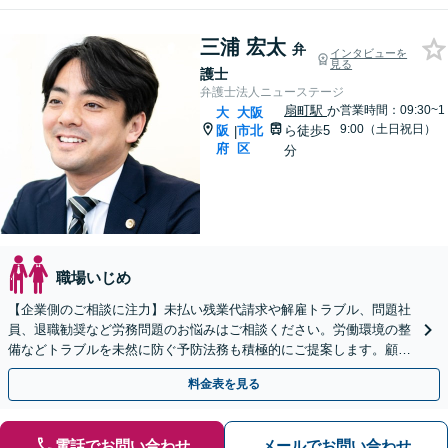
三浦 宏太
弁
インタビューを
見る
護士
弁護士法人ニューステージ
扇町駅
か
営業時間：09:30~1
大
大阪
9:00（土日祝日）
阪
市北
ら徒歩5
|
府
区
分
職場いじめ
【企業側のご相談に注力】未払い残業代請求や解雇トラブル、問題社
員、退職勧奨など労務問題のお悩みはご相談ください。労働環境の整
備などトラブルを未然に防ぐ予防法務も積極的にご提案します。顧問
契約もお任せください【初回相談無料】【扇町駅5分】
料金表を見る
電話でお問い合わせ
メールでお問い合わせ