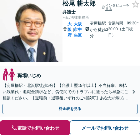
松尾 耕太郎
インタビューを
見る
弁護士
F＆J法律事務所
淀屋橋駅
営業時間：09:30~
大
大阪
20:00（土日祝
阪
市中
から徒歩3
|
府
央区
日）
分
職場いじめ
【淀屋橋駅・北浜駅徒歩3分】【弁護士歴15年以上】不当解雇、未払
い残業代・退職金請求など、労使間でのトラブルに遭ったら早急にご
相談ください。【退職前・退職後いずれのご相談可】あなたの味方と
なり、弁護士が代理で会社側に対応。
料金表を見る
電話でお問い合わせ
メールでお問い合わせ