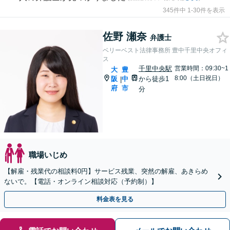
345件中 1-30件を表示
佐野 瀬奈
弁護士
ベリーベスト法律事務所 豊中千里中央オフィ
ス
千里中央駅
営業時間：09:30~1
大
豊
8:00（土日祝日）
阪
中
から徒歩1
|
府
市
分
職場いじめ
【解雇・残業代の相談料0円】サービス残業、突然の解雇、あきらめ
ないで。【電話・オンライン相談対応（予約制）】
料金表を見る