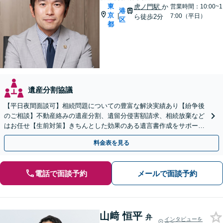
東
虎ノ門駅
か
営業時間：10:00~1
港
京
|
7:00（平日）
ら徒歩2分
区
都
遺産分割協議
【平日夜間面談可】相続問題についての豊富な解決実績あり【紛争後
のご相談】不動産絡みの遺産分割、遺留分侵害額請求、相続放棄など
はお任せ【生前対策】きちんとした効果のある遺言書作成をサポート
します【完全個室】【虎ノ門駅、虎ノ門ヒルズ駅3分】
料金表を見る
電話で面談予約
メールで面談予約
山﨑 恒平
弁
インタビューを