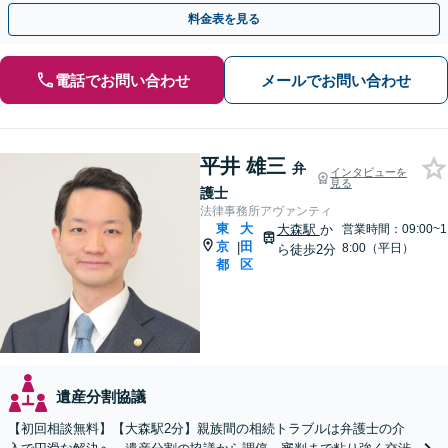
分／不動産相続ほか【休日・夜間面談可】
料金表を見る
電話でお問い合わせ
メールでお問い合わせ
平井 雄三
弁
インタビューを
見る
護士
法律事務所アヴァンティ
東
大
大森駅
か
営業時間：09:00~1
京
田
|
8:00（平日）
ら徒歩2分
都
区
遺産分割協議
【初回相談無料】【大森駅2分】親族間の相続トラブルは弁護士の介