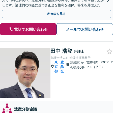
入で円滑な解決へ。遺産分割の協議から調停、審判まで粘り強く交渉
します。論理的な根拠に基づき正当な権利を確保。将来を見据えた最
善案を提示します。【夜間や休日相談も対応可能】
料金表を見る
電話でお問い合わせ
メールでお問い合わせ
田中 浩登
弁護士
弁護士法人心 池袋法律事務所
東
豊
池袋駅
か
営業時間：09:00~2
京
島
|
1:00（平日）
ら徒歩3分
都
区
遺産分割協議