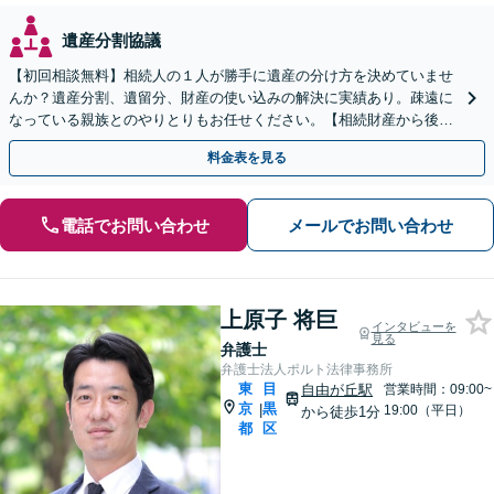
遺産分割協議
【初回相談無料】相続人の１人が勝手に遺産の分け方を決めていませ
んか？遺産分割、遺留分、財産の使い込みの解決に実績あり。疎遠に
なっている親族とのやりとりもお任せください。【相続財産から後払
い可】費用を理由に諦めないでください。【茅場町駅3分】
料金表を見る
電話でお問い合わせ
メールでお問い合わせ
上原子 将巨
インタビューを
見る
弁護士
弁護士法人ポルト法律事務所
東
目
自由が丘駅
営業時間：09:00~
京
黒
|
19:00（平日）
から徒歩1分
都
区