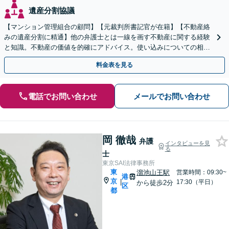
遺産分割協議
【マンション管理組合の顧問】【元裁判所書記官が在籍】【不動産絡
みの遺産分割に精通】他の弁護士とは一線を画す不動産に関する経験
と知識。不動産の価値を的確にアドバイス。使い込みについての相談
も多数。
料金表を見る
電話でお問い合わせ
メールでお問い合わせ
岡 徹哉
弁護
インタビューを見
る
士
東京SAI法律事務所
東
溜池山王駅
営業時間：09:30~
港
京
|
17:30（平日）
から徒歩2分
区
都