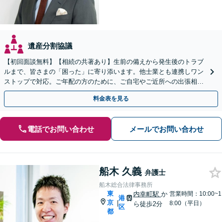
遺産分割協議
【初回面談無料】【相続の共著あり】生前の備えから発生後のトラブ
ルまで、皆さまの「困った」に寄り添います。他士業とも連携しワン
ストップで対応。ご年配の方のために、ご自宅やご近所への出張相談
を実施しています。【秘密厳守】【休日・夜間相談可】
料金表を見る
電話でお問い合わせ
メールでお問い合わせ
船木 久義
弁護士
船木総合法律事務所
東
内幸町駅
か
営業時間：10:00~1
港
京
|
8:00（平日）
ら徒歩2分
区
都