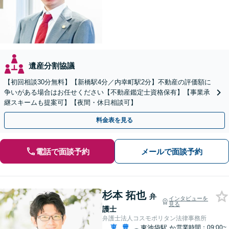
遺産分割協議
【初回相談30分無料】【新橋駅4分／内幸町駅2分】不動産の評価額に
争いがある場合はお任せください【不動産鑑定士資格保有】【事業承
継スキームも提案可】【夜間・休日相談可】
料金表を見る
電話で面談予約
メールで面談予約
杉本 拓也
弁
インタビューを
見る
護士
弁護士法人コスモポリタン法律事務所
東
豊
東池袋駅
か
営業時間：09:00~