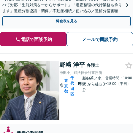
べて対応「生前対策を一からサポート」「遺産整理の代行業務も承り
ます」遺産分割協議・調停／不動産相続／使い込み／遺留分侵害額請
求／相続放棄【完全個室】【国分寺駅3分】
料金表を見る
電話で面談予約
メールで面談予約
野﨑 洋平
弁護士
神田小川町法律会計事務所
千
新御茶ノ水
営業時間：10:00
東
代
~18:00（平日）
駅
から徒歩3
京
|
田
分
都
区