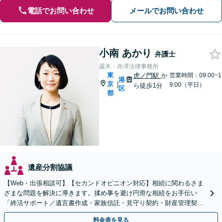
電話でお問い合わせ
メールでお問い合わせ
小南 あかり
弁護士
露木・赤澤法律事務所
東
虎ノ門駅
か
営業時間：09:00~1
港
京
|
9:00（平日）
ら徒歩1分
区
都
遺産分割協議
【Web・出張相談可】【セカンドオピニオン対応】相続に関わるさま
ざまな問題を解決に導きます。揉め事を避け円滑な相続をお手伝い
「終活サポート／遺言書作成・家族信託・見守り契約・財産管理契
約・死後事務委任」ご家族からの相談も【休日・夜間相談可】
料金表を見る