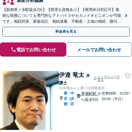
遺産分割協議
【新御茶ノ水駅徒歩2分】【税理士資格あり】【夜間休日対応可】複
雑な税務についても専門的なアドバイスやセカンドオピニオンが可能
です。相続対策、家族信託、相続放棄、不動産・土地の相続、贈与
税、遺産分割などでお困りの方はご相談ください。
料金表を見る
電話でお問い合わせ
メールでお問い合わせ
伊達 竜太
弁
インタビューを
見る
護士
日本橋みらい通り法律事務所
東
中
茅場町駅
か
営業時間：10:00~
京
央
|
20:00（平日）
ら徒歩5分
都
区