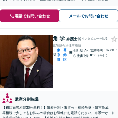
支援信託など、遺言書ではカバーしきれない財産承継も」
電話でお問い合わせ
メールでお問い合わせ
角 学
弁護士
インタビューを見る
葛飾総合法律事務所
東
葛
金町駅
か
営業時間：09:00~1
京
飾
|
8:00（平日）
ら徒歩1分
都
区
遺産分割協議
【初回面談相談30分無料！】遺産分割・遺留分・相続放棄・遺言作成
等相続で少しでもお悩みの場合はお気軽にお電話ください。弁護士が