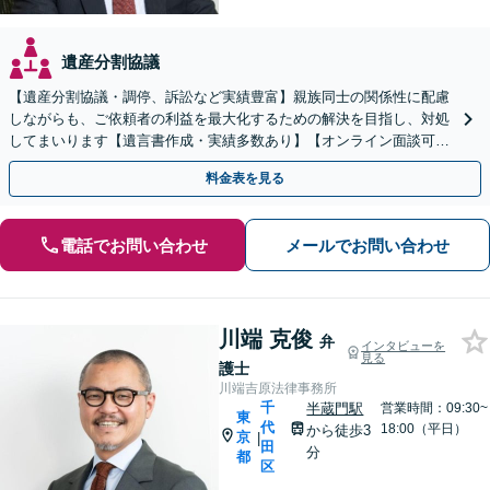
遺産分割協議
【遺産分割協議・調停、訴訟など実績豊富】親族同士の関係性に配慮
しながらも、ご依頼者の利益を最大化するための解決を目指し、対処
してまいります【遺言書作成・実績多数あり】【オンライン面談可】
【溜池山王駅3分】スピード対応を心がけています。
料金表を見る
電話でお問い合わせ
メールでお問い合わせ
川端 克俊
弁
インタビューを
見る
護士
川端吉原法律事務所
千
半蔵門駅
営業時間：09:30~
東
代
18:00（平日）
から徒歩3
京
|
田
分
都
区