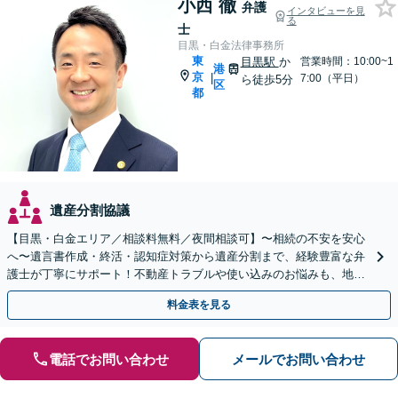
小西 徹
弁護
インタビューを見
る
士
目黒・白金法律事務所
東
目黒駅
か
営業時間：10:00~1
港
京
|
7:00（平日）
ら徒歩5分
区
都
遺産分割協議
【目黒・白金エリア／相談料無料／夜間相談可】〜相続の不安を安心
へ〜遺言書作成・終活・認知症対策から遺産分割まで、経験豊富な弁
護士が丁寧にサポート！不動産トラブルや使い込みのお悩みも、地域
密着の弁護士が対応します。【弁護士歴15年以上】
料金表を見る
電話でお問い合わせ
メールでお問い合わせ