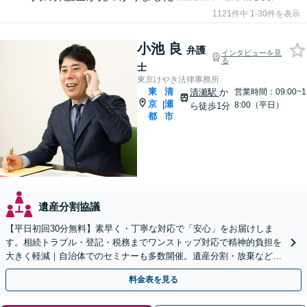
1121件中 1-30件を表示
小池 良
弁護
インタビューを見
る
士
東京けやき法律事務所
東
清
清瀬駅
か
営業時間：09:00~1
京
瀬
|
8:00（平日）
ら徒歩1分
都
市
遺産分割協議
【平日初回30分無料】素早く・丁寧な対応で「安心」をお届けしま
す。相続トラブル・登記・税務までワンストップ対応で精神的負担を
大きく軽減｜自治体でのセミナーも多数開催。遺産分割・放棄などま
ずはお気軽にご相談ください【通知税理士】
料金表を見る