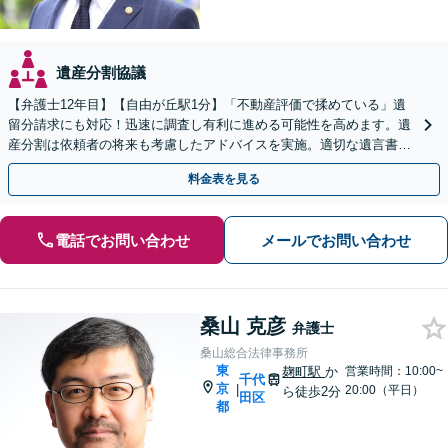
遺産分割協議
【弁護士12年目】【自由が丘駅1分】「不動産評価で揉めている」遺
留分請求にも対応！迅速に調査し有利に進める可能性を高めます。遺
産分割は依頼者の将来も考慮したアドバイスを実施。適切な遺言書作
成で、後のトラブル回避へ【初回来所面談1時間無料】
料金表を見る
電話でお問い合わせ
メールでお問い合わせ
桑山 克彦
弁護士
桑山総合法律事務所
東
麹町駅
か
営業時間：10:00~
千代
京
|
20:00（平日）
ら徒歩2分
田区
都