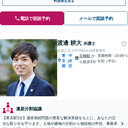
料金表を見る
電話で面談予約
メールで面談予約
渡邊 耕大
弁護士
弁護士法人RITA総合法律事務所
東
中
京橋駅
か
営業時間：10:00~1
京
央
|
9:00（平日）
ら徒歩2分
都
区
遺産分割協議
【東京駅2分】遺産相続問題の豊富な解決実績をもとに、あなたの正
当な取り分を守ります。土地や建物の分割から相続税の申告、事業承