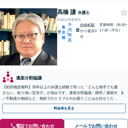
髙橋 謙
弁護士
髙橋法律事務所
千
内幸町駅
営業時間：09:30~
東
代
17:30（平日）
から徒歩1
京
|
田
分
都
区
遺産分割協議
【初回相談無料】35年以上の弁護士経験で培った「どんな相手でも臆
さない、粘り強い交渉力」が強みです。遺産分割協議・調停／遺留分
／不動産の相続など、相続でのトラブルやお困りごとはお任せくださ
い【新橋駅7分】遺言書や生前贈与など生前対策にも注力
料金表を見る
電話でお問い合わせ
メールでお問い合わせ