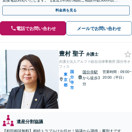
直接電話対応いたします。【直近1年間の相続ご相談件数300件以
上！】【相続の著書・セミナー多数】【弁護士複数所属】
料金表を見る
電話でお問い合わせ
メールでお問い合わせ
豊村 聖子
弁護士
弁護士法人アルファ総合法律事務所 国分寺オ
フィス
国
国分寺駅
営業時間：09:00~
東
分
20:00（平日）
から徒歩3
京
|
寺
分
都
市
遺産分割協議
【初回相談無料】相続トラブルはお任せ！協議から調停・審判まです