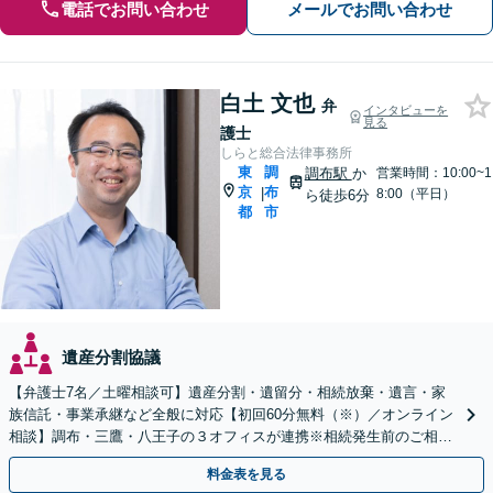
電話でお問い合わせ
メールでお問い合わせ
白土 文也
弁
インタビューを
見る
護士
しらと総合法律事務所
東
調
調布駅
か
営業時間：10:00~1
京
布
|
8:00（平日）
ら徒歩6分
都
市
遺産分割協議
【弁護士7名／土曜相談可】遺産分割・遺留分・相続放棄・遺言・家
族信託・事業承継など全般に対応【初回60分無料（※）／オンライン
相談】調布・三鷹・八王子の３オフィスが連携※相続発生前のご相談
など有料相談になるものもございます
料金表を見る