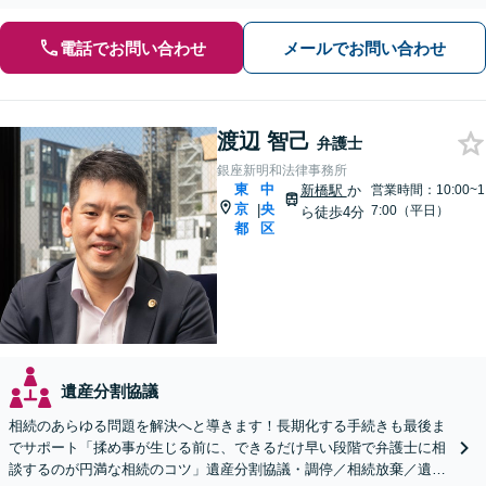
電話でお問い合わせ
メールでお問い合わせ
渡辺 智己
弁護士
銀座新明和法律事務所
東
中
新橋駅
か
営業時間：10:00~1
京
央
|
7:00（平日）
ら徒歩4分
都
区
遺産分割協議
相続のあらゆる問題を解決へと導きます！長期化する手続きも最後ま
でサポート「揉め事が生じる前に、できるだけ早い段階で弁護士に相
談するのが円満な相続のコツ」遺産分割協議・調停／相続放棄／遺留