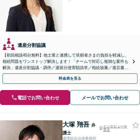
遺産分割協議
【初回相談45分無料】他士業と連携して依頼者さまの負担を軽減し、
相続問題をワンストップ解決します！「チームで対応し複雑な案件も
解決」遺産分割協議・調停／遺留分侵害額請求／相続放棄／遺言書作
成
料金表を見る
電話でお問い合わせ
メールでお問い合わせ
大塚 翔吾
弁
インタビューを
見る
護士
優理綜合法律事務所