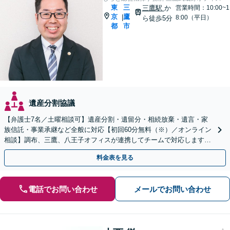
東
三
三鷹駅
か
営業時間：10:00~1
京
鷹
|
8:00（平日）
ら徒歩5分
都
市
遺産分割協議
【弁護士7名／土曜相談可】遺産分割・遺留分・相続放棄・遺言・家
族信託・事業承継など全般に対応【初回60分無料（※）／オンライン
相談】調布、三鷹、八王子オフィスが連携してチームで対応します※
相続発生前のご相談など有料相談になるものもございます
料金表を見る
電話でお問い合わせ
メールでお問い合わせ