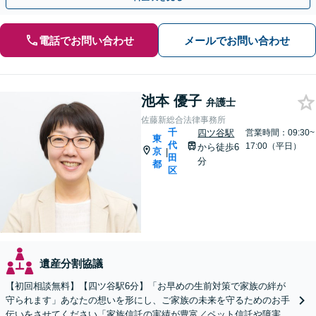
電話でお問い合わせ
メールでお問い合わせ
池本 優子
弁護士
佐藤新総合法律事務所
千
四ツ谷駅
営業時間：09:30~
東
代
17:00（平日）
から徒歩6
京
|
田
分
都
区
遺産分割協議
【初回相談無料】【四ツ谷駅6分】「お早めの生前対策で家族の絆が
守られます」あなたの想いを形にし、ご家族の未来を守るためのお手
伝いをさせてください「家族信託の実績が豊富／ペット信託や障害者