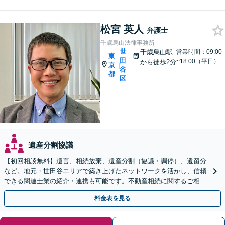
松宮 英人
弁護士
千歳烏山法律事務所
世
千歳烏山駅
営業時間：09:00
東
田
~18:00（平日）
から徒歩2分
京
|
谷
都
区
遺産分割協議
【初回相談無料】遺言、相続放棄、遺産分割（協議・調停）、遺留分
など。地元・世田谷エリアで築き上げたネットワークを活かし、信頼
できる関連士業の紹介・連携も可能です。不動産相続に関するご相談
もお任せください【千歳烏山駅2分】【出張相談対応】
料金表を見る