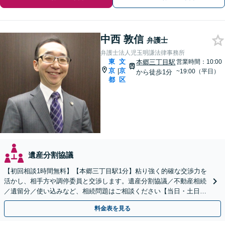
中西 敦信
弁護士
弁護士法人児玉明謙法律事務所
東
文
本郷三丁目駅
営業時間：10:00
京
京
|
~19:00（平日）
から徒歩1分
都
区
遺産分割協議
【初回相談1時間無料】【本郷三丁目駅1分】粘り強く的確な交渉力を
活かし、相手方や調停委員と交渉します。遺産分割協議／不動産相続
／遺留分／使い込みなど、相続問題はご相談ください【当日・土日対
応可】トラブル前の段階でも相談可。メール24時間受付
料金表を見る