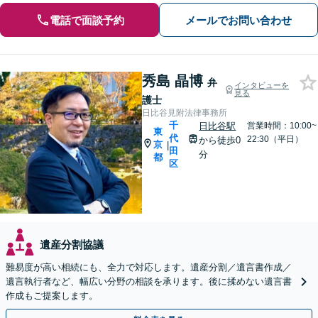
電話で面談予約
メールでお問い合わせ
秀島 晶博
弁
インタビューを
見る
護士
日比谷見附法律事務所
千
日比谷駅
営業時間：10:00~
東
代
22:30（平日）
から徒歩0
京
|
田
分
都
区
遺産分割協議
難易度が高い相続にも、全力で対応します。遺産分割／遺言書作成／
遺言執行者など、幅広い分野の相談を承ります。後に揉めない遺言書
作成もご提案します。