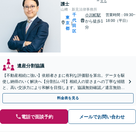
見る
護士
山﨑・新見法律事務所
千
小川町駅
営業時間：09:30~
東
代
18:00（平日）
から徒歩1
京
|
田
分
都
区
遺産分割協議
【不動産相続に強い】依頼者さまに有利な評価額を算出。データを駆
使し納得のいく解決へ【分割払い可】相続人の皆さまへの丁寧な傾聴
と、高い交渉力により和解を目指します。協議無効確認／遺言無効確
認など、複雑な訴訟も実績豊富【夜間対応】
料金表を見る
電話で面談予約
メールでお問い合わせ