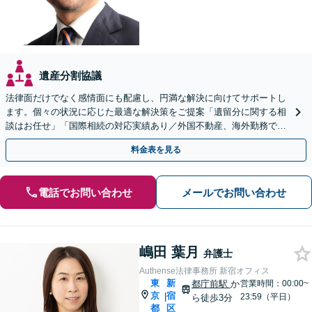
遺産分割協議
法律面だけでなく感情面にも配慮し、円満な解決に向けてサポートし
ます。個々の状況に応じた最適な解決策をご提案「遺留分に関する相
談はお任せ」「国際相続の対応実績あり／外国不動産、海外勤務で得
た株式の相続など」【休日・夜間相談可】
料金表を見る
電話でお問い合わせ
メールでお問い合わせ
嶋田 葉月
弁護士
Authense法律事務所 新宿オフィス
東
新
都庁前駅
か
営業時間：00:00~
京
宿
|
23:59（平日）
ら徒歩3分
都
区