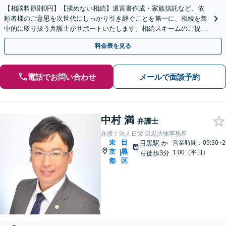
【相談料原則0円】【揉めない相続】遺言書作成・家族信託など、依
頼者様のご意思を次世代にしっかり引き継ぐことを第一に、相続を集
中的に取り扱う弁護士がサポートいたします。相続スキームのご提案
から遺言執行まで責任を持って対応させていただきます。
料金表を見る
電話でお問い合わせ
メールで面談予約
中村 満
弁護士
弁護士法人日栄 目黒法律事務所
東
目
目黒駅
か
営業時間：09:30~2
京
黒
|
1:00（平日）
ら徒歩3分
都
区