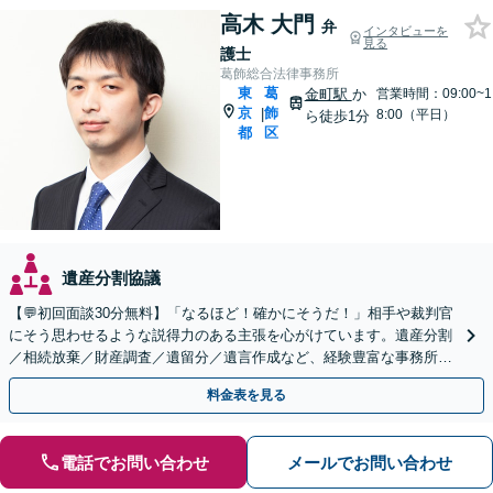
高木 大門
弁
インタビューを
見る
護士
葛飾総合法律事務所
東
葛
金町駅
か
営業時間：09:00~1
京
飾
|
8:00（平日）
ら徒歩1分
都
区
遺産分割協議
【💬初回面談30分無料】「なるほど！確かにそうだ！」相手や裁判官
にそう思わせるような説得力のある主張を心がけています。遺産分割
／相続放棄／財産調査／遺留分／遺言作成など、経験豊富な事務所で
す。複雑な手続を代行します【年間相談100件以上】
料金表を見る
電話でお問い合わせ
メールでお問い合わせ