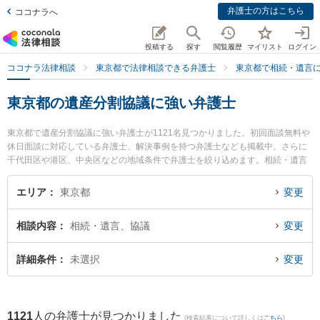
弁護士の方はこちら
ココナラへ
投稿する
探す
閲覧履歴
マイリスト
ログイン
ココナラ法律相談
東京都で法律相談できる弁護士
東京都で相続・遺言
東京都の遺産分割協議に強い弁護士
東京都で遺産分割協議に強い弁護士が1121名見つかりました。初回面談無料や
休日面談に対応している弁護士、解決事例を持つ弁護士なども掲載中。さらに
千代田区や港区、中央区などの地域条件で弁護士を絞り込めます。相続・遺言
に関係する家族間の相続トラブルや認知症の相続、遺産分割等の細かな分野で
の絞り込み検索もでき便利です。特に東京けやき法律事務所の小池 良弁護士や
エリア
東京都
変更
露木・赤澤法律事務所の小南 あかり弁護士、佐藤新総合法律事務所の池本 優子
弁護士のプロフィール情報や弁護士費用、強みなどが注目されています。『東
相談内容
相続・遺言、協議
変更
京都で土日や夜間に発生した遺産分割協議のトラブルを今すぐに弁護士に相談
したい』『遺産分割協議のトラブル解決の実績豊富な近くの弁護士を検索した
い』『初回相談無料で遺産分割協議を法律相談できる東京都内の弁護士に相談
詳細条件
未選択
変更
予約したい』などでお困りの相談者さんにおすすめです。
1121
人の弁護士が見つかりました
(検索結果について詳しくは
こちら
)