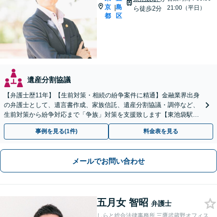
京
島
|
21:00（平日）
ら徒歩2分
都
区
遺産分割協議
【弁護士歴11年】【生前対策・相続の紛争案件に精通】金融業界出身
の弁護士として、遺言書作成、家族信託、遺産分割協議・調停など、
生前対策から紛争対応まで「争族」対策を支援致します【東池袋駅2
分】【初回面談無料】
事例を見る(1件)
料金表を見る
メールでお問い合わせ
五月女 智昭
弁護士
しらと総合法律事務所 三鷹武蔵野オフィス