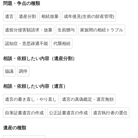
問題・争点の種類
遺言
遺産分割
相続放棄
成年後見(生前の財産管理)
遺留分侵害額請求・放棄
生前贈与
家族間の相続トラブル
認知症・意思疎通不能
代襲相続
相談・依頼したい内容（遺産分割）
協議
調停
相談・依頼したい内容（遺言）
遺言の書き直し・やり直し
遺言の真偽鑑定・遺言無効
自筆証書遺言の作成
公正証書遺言の作成
遺言執行者の選任
遺産の種類