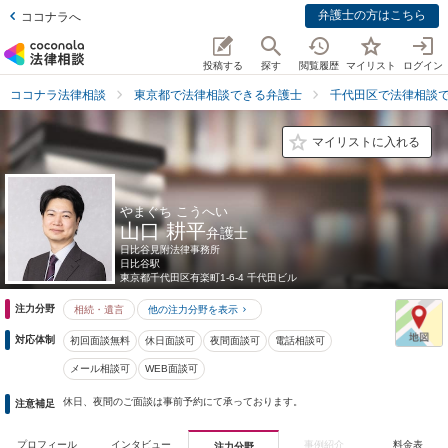
弁護士の方はこちら
ココナラへ
投稿する
探す
閲覧履歴
マイリスト
ログイン
ココナラ法律相談
東京都で法律相談できる弁護士
千代田区で法律相談
マイリストに入れる
やまぐち こうへい
山口 耕平
弁護士
日比谷見附法律事務所
日比谷駅
東京都
千代田区有楽町1-6-4 千代田ビル
注力分野
相続・遺言
他の注力分野を表示
対応体制
初回面談無料
休日面談可
夜間面談可
電話相談可
メール相談可
WEB面談可
休日、夜間のご面談は事前予約にて承っております。
注意補足
プロフィール
インタビュー
事例紹介
料金表
注力分野