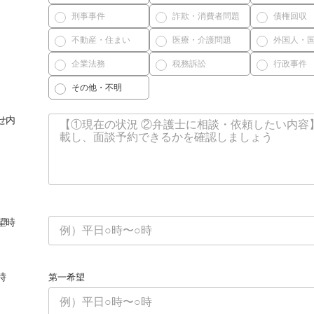
刑事事件
詐欺・消費者問題
債権回収
不動産・住まい
医療・介護問題
外国人・
企業法務
税務訴訟
行政事件
その他・不明
せ内
望時
時
第一希望