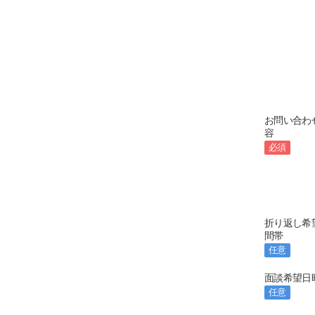
お問い合わ
容
必須
折り返し希
間帯
任意
面談希望日
任意