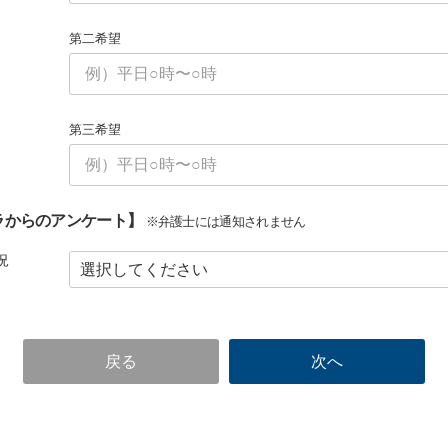
第二希望
第三希望
ラからのアンケート】
※弁護士には通知されません
況