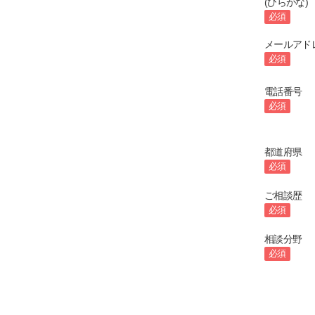
(ひらがな)
必須
メールアド
必須
電話番号
必須
都道府県
必須
ご相談歴
必須
相談分野
必須