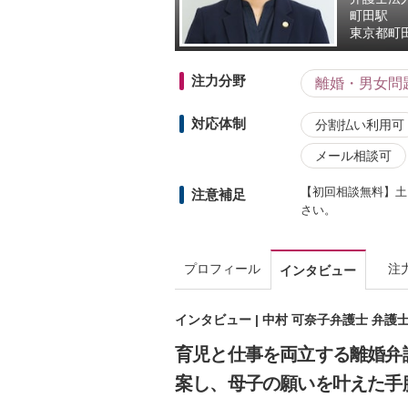
町田駅
東京都
町
注力分野
離婚・男女問
対応体制
分割払い利用可
メール相談可
【初回相談無料】土
注意補足
さい。
プロフィール
注
インタビュー
インタビュー | 中村 可奈子弁護士 弁
育児と仕事を両立する離婚弁
案し、母子の願いを叶えた手