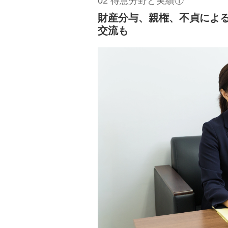
02 得意分野と実績①
財産分与、親権、不貞によ
交流も