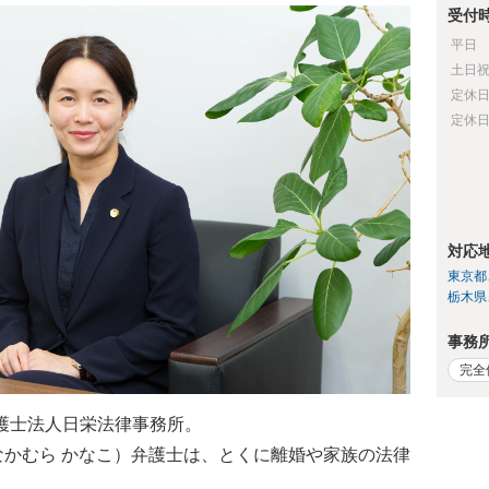
受付
平日
土日
定休
定休
対応
東京都
栃木県
事務
完全
護士法人日栄法律事務所。
なかむら かなこ）弁護士は、とくに離婚や家族の法律
。