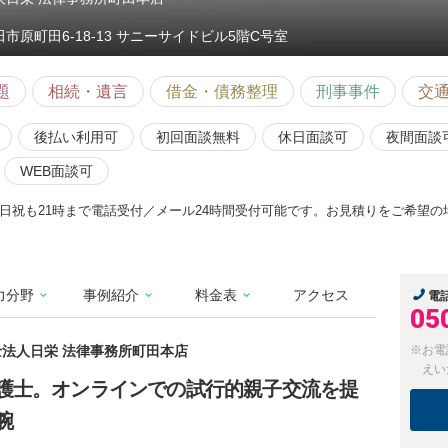
田市原町田6-18-13 サニーサイドビル5階C号室
題
相続・遺言
借金・債務整理
刑事事件
交
後払い利用可
初回面談無料
休日面談可
夜間面談
WEB面談可
日祝も21時まで電話受付／メール24時間受付可能です。お見積りをご希望
力分野
事例紹介
料金表
アクセス
電
05
護士法人日栄 法律事務所町田本店
※お電
えい
護士。オンラインでの試行的親子交流を提
腕