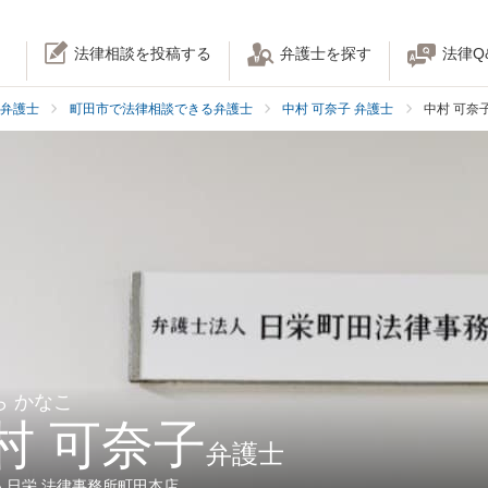
法律相談を投稿する
弁護士を探す
法律Q
弁護士
町田市で法律相談できる弁護士
中村 可奈子 弁護士
中村 可奈
ら かなこ
村 可奈子
弁護士
人日栄 法律事務所町田本店