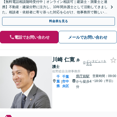
【無料電話相談随時受付中｜オンライン相談可｜建築士・測量士と連
携】不動産・建築分野に注力し、10年間弁護士として活動してきまし
た。相談者・依頼者に寄り添った対応を心がけ、他事務所で難しいと
言われた事案も依頼者と二人三脚で解決へと導きます。
料金表を見る
電話でお問い合わせ
メールでお問い合わせ
川崎 仁寛
弁
インタビューを
見る
護士
佐野総合法律事務所
県庁前駅
営業時間：09:00
千
千葉
~18:00（平日）
葉
市中
から徒歩4
|
県
央区
分