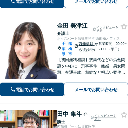
電話でお問い合わせ
メールでお問い合わせ
題】不当解雇・残業代請求 【債務整
理】明日からの督促をストップ
金田 美津江
インタビューを
見る
弁護士
ネクスパート法律事務所 西船橋オフィス
千
船
西船橋駅
か
営業時間：09:00~
葉
橋
|
21:00（平日）
ら徒歩4分
県
市
【初回無料相談】残業代などの労働問
題を中心に、刑事事件、離婚・男女問
題、交通事故、相続など幅広い案件に
対応！情熱と行動力でご依頼者様の権
利を守り、粘り強い交渉と温かいサポ
電話でお問い合わせ
メールでお問い合わせ
ートで力強く支えます。【夜間休日対
応可】
田中 隼斗
弁
インタビューを
見る
護士
西船橋ゴール法律事務所