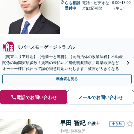
らも相談
電話・ビデオな
9:00~18:00
受付中
ど)は応相談
（平日）
リバースモーゲージトラブル
【関東エリア対応】【他業士と連携】【元自治体の政策法務】不動産
関係の顧問実績多数！賃料の未払い／建物明渡請求／建築瑕疵など、
オーナー様に代わって誠心誠意対応いたします！被害が大きくなる前
にご相談ください【初回来所相談30分無料】
料金表を見る
電話でお問い合わせ
メールでお問い合わせ
早田 智紀
弁護士
東京都
中嶋法律事務所