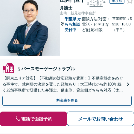
東京都
インタビュ
ーを見る
弁護士
山﨑・新見法律事務所
営業時間：0
千葉県
か
面談方法(対面・
らも相談
電話・ビデオな
9:30~18:00
受付中
ど)は応相談
（平日）
リバースモーゲージトラブル
【関東エリア対応】【不動産の対応経験が豊富！】不動産競売をめぐ
る事件で、裁判所の決定を覆した経験あり！大正時代から約100年続
く老舗事務所で研鑽した弁護士。借主側、貸主側どちらも対応【休
日・夜間対応可】
料金表を見る
電話で面談予約
メールでお問い合わせ