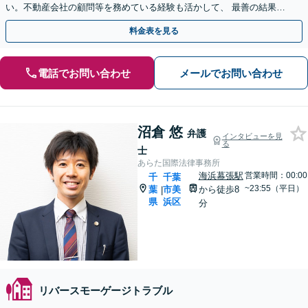
い。不動産会社の顧問等を務めている経験も活かして、 最善の結果が
得られるように全力を尽くします。
料金表を見る
電話でお問い合わせ
メールでお問い合わせ
沼倉 悠
弁護
インタビューを見
る
士
あらた国際法律事務所
海浜幕張駅
営業時間：00:00
千
千葉
~23:55（平日）
葉
市美
から徒歩8
|
県
浜区
分
リバースモーゲージトラブル