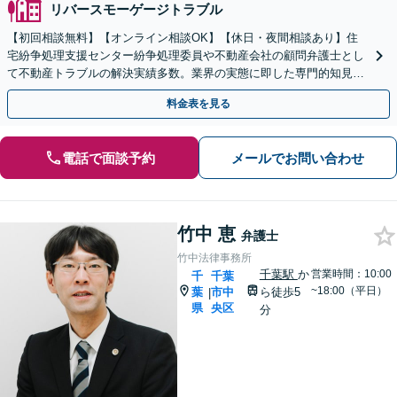
リバースモーゲージトラブル
【初回相談無料】【オンライン相談OK】【休日・夜間相談あり】住
宅紛争処理支援センター紛争処理委員や不動産会社の顧問弁護士とし
て不動産トラブルの解決実績多数。業界の実態に即した専門的知見を
活かし、きめ細やかにサポートいたします。
料金表を見る
電話で面談予約
メールでお問い合わせ
竹中 恵
弁護士
竹中法律事務所
千葉駅
か
営業時間：10:00
千
千葉
~18:00（平日）
葉
市中
ら徒歩5
|
県
央区
分