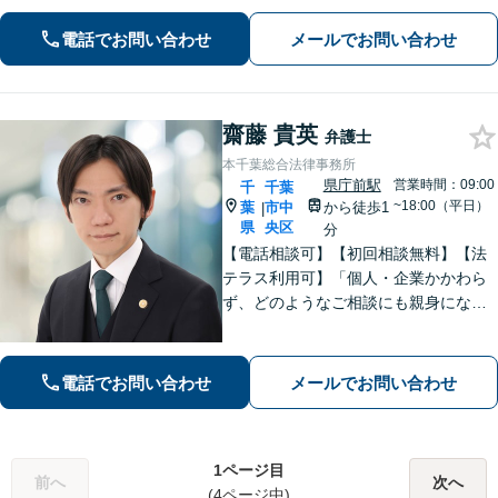
ず幅広くサポート【IT講師経験／デジ
タル証拠・資産対応】ソーシャルワー
電話でお問い合わせ
メールでお問い合わせ
カー兼司法書士と連携【法テラス・WE
B面談可】【都内面談可】
齋藤 貴英
弁護士
本千葉総合法律事務所
県庁前駅
営業時間：09:00
千
千葉
~18:00（平日）
葉
市中
から徒歩1
|
県
央区
分
【電話相談可】【初回相談無料】【法
テラス利用可】「個人・企業かかわら
ず、どのようなご相談にも親身になっ
て対応します」企業法務／交通事故／
離婚問題／借金問題／刑事事件など、
幅広くサポート。【夜間・休日面談
電話でお問い合わせ
メールでお問い合わせ
可】【完全個室】【本千葉駅徒歩３
分】
1ページ目
前へ
次へ
(4ページ中)