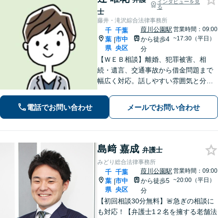
インタビューを見
る
士
藤井・滝沢綜合法律事務所
葭川公園駅
営業時間：09:00
千
千葉
~17:30（平日）
葉
市中
から徒歩4
|
県
央区
分
【ＷＥＢ相談】離婚、犯罪被害、相
続・遺言、交通事故から借金問題まで
幅広く対応。話しやすい雰囲気と分か
りやすい説明が強み。離婚・犯罪被害
者支援案件の豊富な経験で培った知見
電話でお問い合わせ
メールでお問い合わせ
でお話を十分にお聞きし、心に寄り添
い伴走します。まずは一度ご相談くだ
さい。
島﨑 嘉成
弁護士
みどり総合法律事務所
葭川公園駅
営業時間：09:00
千
千葉
~20:00（平日）
葉
市中
から徒歩5
|
県
央区
分
【初回相談30分無料】🚨急ぎの相談に
も対応！【弁護士1２名を擁する老舗法