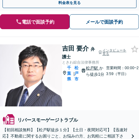
料金表を見る
電話で面談予約
メールで面談予約
吉田 要介
弁
インタビューを
見る
護士
ときわ綜合法律事務所
千
松
松戸駅
か
営業時間：00:00~2
葉
戸
|
3:59（平日）
ら徒歩1分
県
市
リバースモーゲージトラブル
【初回相談無料】【松戸駅徒歩１分】【土日・夜間対応可】【迅速対
応】不動産に関するお困りごと、お悩みの方、お気軽にご相談下さ