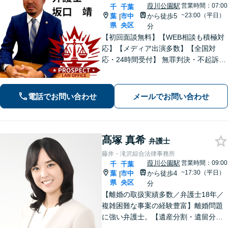
葭川公園駅
営業時間：07:00
千
千葉
~23:00（平日）
葉
市中
から徒歩5
|
県
央区
分
【初回面談無料】【WEB相談も積極対
応】【メディア出演多数】【全国対
応・24時間受付】 無罪判決・不起訴多
数の“実力派”弁護士が直接対応！刑事弁
護に精通し、圧倒的な交渉力で最善の
結果へ。粘り強く、鋭く、そして迅速
電話でお問い合わせ
メールでお問い合わせ
に。明朗な料金体系で安心サポート。
髙塚 真希
弁護士
藤井・滝沢綜合法律事務所
葭川公園駅
営業時間：09:00
千
千葉
~17:30（平日）
葉
市中
から徒歩4
|
県
央区
分
【離婚の取扱実績多数／弁護士18年／
複雑困難な事案の経験豊富】離婚問題
に強い弁護士。【遺産分割・遺留分・