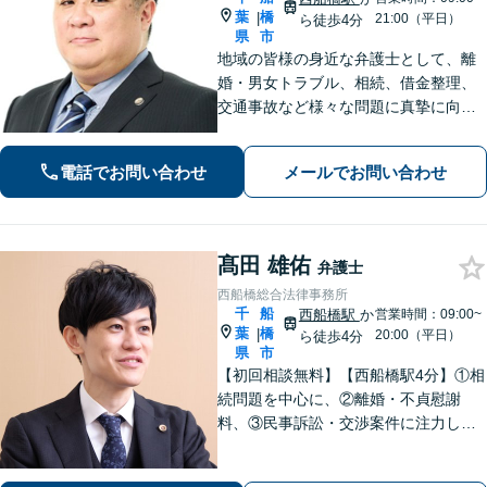
葉
橋
|
21:00（平日）
ら徒歩4分
県
市
地域の皆様の身近な弁護士として、離
婚・男女トラブル、相続、借金整理、
交通事故など様々な問題に真摯に向き
合い、最善の解決策をご提案します。
ご依頼者様の意向や価値観を尊重し、
電話でお問い合わせ
メールでお問い合わせ
共に考え、解決を目指します。お気軽
にご相談ください。【分割払い可】
髙田 雄佑
弁護士
西船橋総合法律事務所
千
船
西船橋駅
か
営業時間：09:00~
葉
橋
|
20:00（平日）
ら徒歩4分
県
市
【初回相談無料】【西船橋駅4分】①相
続問題を中心に、②離婚・不貞慰謝
料、③民事訴訟・交渉案件に注力して
おります。「一日も早く平穏な日常に
戻ることができるよう」代表弁護士が