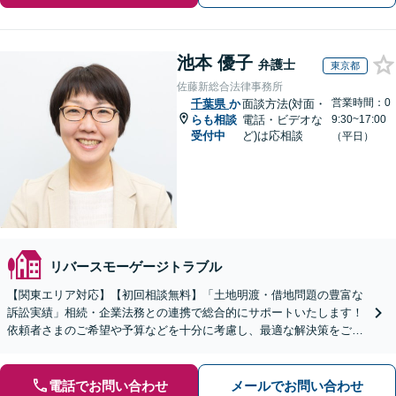
池本 優子
弁護士
東京都
佐藤新総合法律事務所
営業時間：0
千葉県
か
面談方法(対面・
らも相談
電話・ビデオな
9:30~17:00
受付中
ど)は応相談
（平日）
リバースモーゲージトラブル
【関東エリア対応】【初回相談無料】「土地明渡・借地問題の豊富な
訴訟実績」相続・企業法務との連携で総合的にサポートいたします！
依頼者さまのご希望や予算などを十分に考慮し、最適な解決策をご提
案「訴訟にまで発展する複雑な案件もお任せください」
電話でお問い合わせ
メールでお問い合わせ