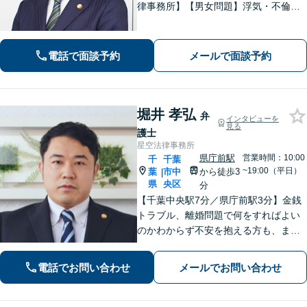
律事務所】【男女問題】浮気・不倫の
慰謝料・親権問題などご相談ください
【借金問題】最適な債務整理をご提案
【債権回収】売掛金の回収はお任せ
電話で面談予約
メールで面談予約
【葭川公園駅5分／千葉中央駅10分】
堀井 孝弘
弁
インタビューを
見る
護士
星空法律事務所
県庁前駅
営業時間：10:00
千
千葉
~19:00（平日）
葉
市中
から徒歩3
|
県
央区
分
【千葉中央駅7分／県庁前駅3分】金銭
トラブル、離婚問題で何をすればよい
のかわからず不安を抱える方も、まず
はお気軽にご相談ください。交通事
故：軽微に見えるケガでも、裁判基準
電話でお問い合わせ
メールでお問い合わせ
で算定すれば賠償額が大幅に増額され
る可能性があります【土・夜間のご相
談可】