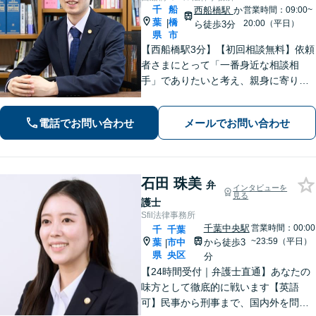
千
船
西船橋駅
か
営業時間：09:00~
葉
橋
|
20:00（平日）
ら徒歩3分
県
市
【西船橋駅3分】【初回相談無料】依頼
者さまにとって「一番身近な相談相
手」でありたいと考え、親身に寄り添
って対応することを大切にしていま
す。おひとりで悩まず、弁護士にご相
電話でお問い合わせ
メールでお問い合わせ
談ください。前向きな一歩を踏み出せ
るように、全力でサポートします。
石田 珠美
弁
インタビューを
見る
護士
Sfil法律事務所
千葉中央駅
営業時間：00:00
千
千葉
~23:59（平日）
葉
市中
から徒歩3
|
県
央区
分
【24時間受付｜弁護士直通】あなたの
味方として徹底的に戦います【英語
可】民事から刑事まで、国内外を問わ