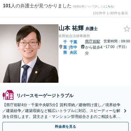
101
人の弁護士が見つかりました
(検索結果について詳しくは
こちら
)
101件中 1-30件を表示
山本 祐輝
弁護士
佐野総合法律事務所
県庁前駅
営業時間：09:00
千
千葉
~17:00（平日）
葉
市中
から徒歩4
|
県
央区
分
リバースモーゲージトラブル
【県庁前駅4分・千葉中央駅5分】賃料滞納／建物明け渡し／境界紛争
／建築紛争／建築瑕疵など幅広いトラブルに対応、スピーディーな解
決を目指します。貸主さま・マンション管理組合さまのご相談も承り
ます。【初回面談相談30分無料】
料金表を見る