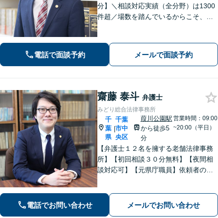
分】＼相談対応実績（全分野）は1300
件超／場数を踏んでいるからこそ、相
手方の主張を予測した先回りの対応が
でき、最善の解決へと導くことができ
ます。離婚問題・刑事事件・相続遺言
電話で面談予約
メールで面談予約
などでお悩みの方はお気軽にご相談く
ださい。
齋藤 泰斗
弁護士
みどり総合法律事務所
葭川公園駅
営業時間：09:00
千
千葉
~20:00（平日）
葉
市中
から徒歩5
|
県
央区
分
【弁護士１２名を擁する老舗法律事務
所】【初回相談３０分無料】【夜間相
談対応可】【元県庁職員】依頼者の方
の一番身近な相談相手を目指していま
す。地域に信頼されている歴史のある
法律事務所です。
電話でお問い合わせ
メールでお問い合わせ