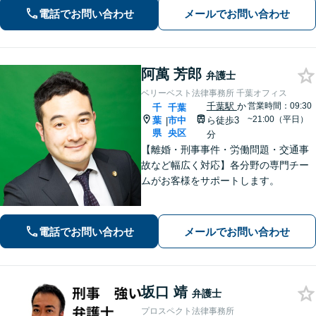
直接、初回相談から解決まで一貫して
電話でお問い合わせ
メールでお問い合わせ
丁寧にサポートいたします。【夜間・
土日相談◎】
阿萬 芳郎
弁護士
ベリーベスト法律事務所 千葉オフィス
千葉駅
か
営業時間：09:30
千
千葉
~21:00（平日）
葉
市中
ら徒歩3
|
県
央区
分
【離婚・刑事事件・労働問題・交通事
故など幅広く対応】各分野の専門チー
ムがお客様をサポートします。
電話でお問い合わせ
メールでお問い合わせ
坂口 靖
弁護士
プロスペクト法律事務所