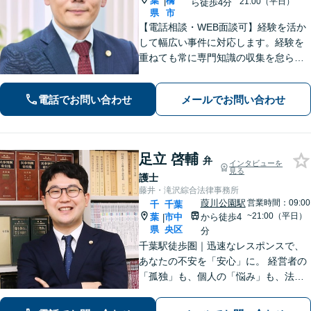
葉
橋
|
21:00（平日）
ら徒歩4分
県
市
【電話相談・WEB面談可】経験を活か
して幅広い事件に対応します。経験を
重ねても常に専門知識の収集を怠ら
ず、依頼者さまに寄り添ってベストな
解決方法を一緒に探します。初回無料
電話でお問い合わせ
メールでお問い合わせ
相談もありますのでお気軽に、そして
お早めにご相談ください。
足立 啓輔
弁
インタビューを
見る
護士
藤井・滝沢綜合法律事務所
葭川公園駅
営業時間：09:00
千
千葉
~21:00（平日）
葉
市中
から徒歩4
|
県
央区
分
千葉駅徒歩圏｜迅速なレスポンスで、
あなたの不安を「安心」に。 経営者の
「孤独」も、個人の「悩み」も、法務
と経営の視点で解決します。 【企業法
務】法務と経営のダブル顧問 【労働問