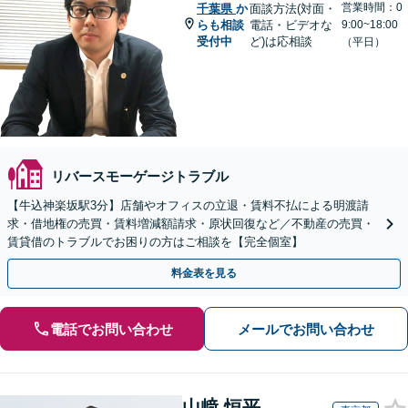
営業時間：0
千葉県
か
面談方法(対面・
らも相談
電話・ビデオな
9:00~18:00
受付中
ど)は応相談
（平日）
リバースモーゲージトラブル
【牛込神楽坂駅3分】店舗やオフィスの立退・賃料不払による明渡請
求・借地権の売買・賃料増減額請求・原状回復など／不動産の売買・
賃貸借のトラブルでお困りの方はご相談を【完全個室】
料金表を見る
電話でお問い合わせ
メールでお問い合わせ
山﨑 恒平