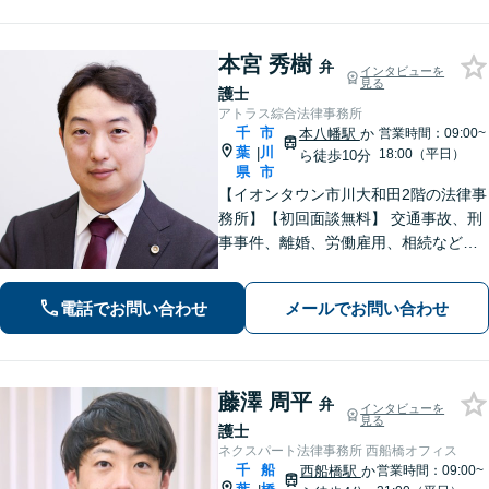
本宮 秀樹
弁
インタビューを
見る
護士
アトラス綜合法律事務所
千
市
本八幡駅
か
営業時間：09:00~
葉
川
|
18:00（平日）
ら徒歩10分
県
市
【イオンタウン市川大和田2階の法律事
務所】【初回面談無料】 交通事故、刑
事事件、離婚、労働雇用、相続などの
トラブルはご相談ください。 【弁護士
経験15年以上】依頼者様に寄り添い、
電話でお問い合わせ
メールでお問い合わせ
解決へと導きます【電話相談可】【本
八幡駅9分】
藤澤 周平
弁
インタビューを
見る
護士
ネクスパート法律事務所 西船橋オフィス
千
船
西船橋駅
か
営業時間：09:00~