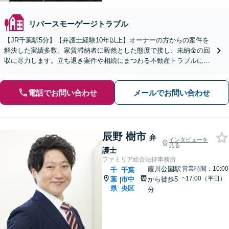
リバースモーゲージトラブル
【JR千葉駅5分】【弁護士経験10年以上】オーナーの方からの案件を
解決した実績多数。家賃滞納者に毅然とした態度で接し、未納金の回
収に尽力します。立ち退き案件や相続にまつわる不動産トラブルにも
対応。【初回相談無料】
電話でお問い合わせ
メールでお問い合わせ
辰野 樹市
弁
インタビューを
見る
護士
ファミリア総合法律事務所
葭川公園駅
営業時間：10:00
千
千葉
~17:00（平日）
葉
市中
から徒歩5
|
県
央区
分