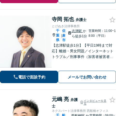
寺岡 拓也
弁護士
とげぬき法律事務所
千
佐
志津駅
か
営業時間：11:00~1
葉
倉
|
8:00（平日）
ら徒歩1分
県
市
【志津駅徒歩1分】【平日19時まで対
応】離婚・男女問題／インターネット
トラブル／刑事事件（加害者被害者含
む）などの問題に対応しております。
親しみやすさが取り柄です。お気軽に
ご相談ください【zoom面談可】【全国
電話で面談予約
メールでお問い合わせ
相談対応】
元嶋 亮
弁護
インタビューを見
る
士
ネクスパート法律事務所 西船橋オフィス
千
船
西船橋駅
か
営業時間：09:00~