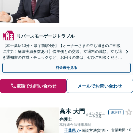
リバースモーゲージトラブル
【本千葉駅10分・県庁前駅4分】【オーナーさまの立ち退きのご相談
に注力！解決実績多数あり】借主側との交渉、立退料の減額、立ち退
き通知書の作成・チェックなど、お困りの際は、ぜひご相談くださ
い。【初回面談30分無料】【電話相談可】
料金表を見る
電話でお問い合わせ
メールでお問い合わせ
高木 大門
東京都
インタビュ
ーを見る
弁護士
葛飾総合法律事務所
営業時間：0
千葉県
か
面談方法(対面・