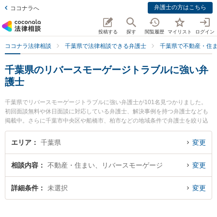
弁護士の方はこちら
ココナラへ
投稿する
探す
閲覧履歴
マイリスト
ログイン
ココナラ法律相談
千葉県で法律相談できる弁護士
千葉県で不動産・住
千葉県のリバースモーゲージトラブルに強い弁
護士
千葉県でリバースモーゲージトラブルに強い弁護士が101名見つかりました。
初回面談無料や休日面談に対応している弁護士、解決事例を持つ弁護士なども
掲載中。さらに千葉市中央区や船橋市、柏市などの地域条件で弁護士を絞り込
めます。不動産・住まいに関係する立ち退き交渉や家賃交渉、不動産契約解除
等の細かな分野での絞り込み検索もでき便利です。特に佐野総合法律事務所の
エリア
千葉県
変更
山本 祐輝弁護士や藤岡法律事務所の藤岡 隆夫弁護士、法律事務所羅針盤の本田
真郷弁護士のプロフィール情報や弁護士費用、強みなどが注目されています。
相談内容
不動産・住まい、リバースモーゲージ
変更
『千葉県で土日や夜間に発生したリバースモーゲージトラブルのトラブルを今
すぐに弁護士に相談したい』『リバースモーゲージトラブルのトラブル解決の
実績豊富な近くの弁護士を検索したい』『初回相談無料でリバースモーゲージ
詳細条件
未選択
変更
トラブルを法律相談できる千葉県内の弁護士に相談予約したい』などでお困り
の相談者さんにおすすめです。