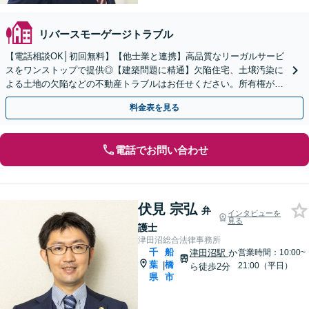
リバースモーゲージトラブル
【電話相談OK│初回無料】【他士業と連携】高品質なリーガルサービ
スをワンストップで提供◎【建築問題に精通】欠陥住宅、土壌汚染に
よる土地の欠陥などの不動産トラブルはお任せください。所有権があ
る土地の不法占拠、明け渡し請求にも毅然と対応します。
料金表を見る
電話でお問い合わせ
伏見 宗弘
弁
インタビューを
見る
護士
津田沼総合法律事務所
千
船
津田沼駅
か
営業時間：10:00~
葉
橋
|
21:00（平日）
ら徒歩2分
県
市