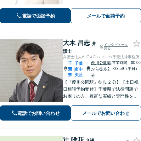
遺言作成／家族親族のトラブル解決・
予防】◉オンライン相談可◉ お客さまに
寄り添って的確にアドバイスし、最善
電話で面談予約
メールで面談予約
の解決に導きます。【千葉駅徒歩13
分】
大木 昌志
弁
インタビューを
見る
護士
弁護士法人ALG＆Associates 千葉法律事務所
葭川公園駅
営業時間：00:00
千
千葉
~23:59（平日）
葉
市中
から徒歩2
|
県
央区
分
【『葭川公園駅』徒歩 2 分】【土日祝
日相談予約受付】千葉県で法律問題で
お困りの方、豊富な実績と専門性を持
つ弁護士が、ともに解決を目指しま
す。どうぞお気軽にご相談ください。
電話でお問い合わせ
メールでお問い合わせ
辻 唯花
弁護