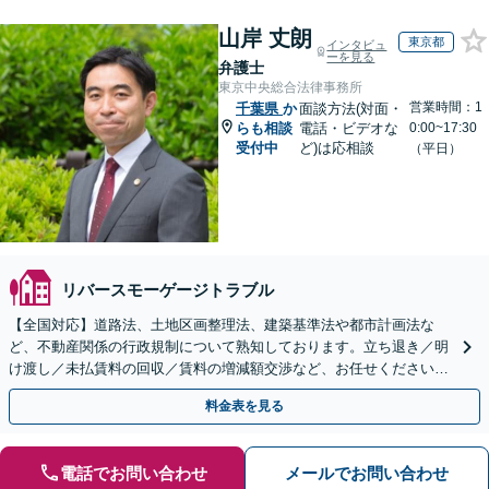
山岸 丈朗
東京都
インタビュ
ーを見る
弁護士
東京中央総合法律事務所
営業時間：1
千葉県
か
面談方法(対面・
らも相談
電話・ビデオな
0:00~17:30
受付中
ど)は応相談
（平日）
リバースモーゲージトラブル
【全国対応】道路法、土地区画整理法、建築基準法や都市計画法な
ど、不動産関係の行政規制について熟知しております。立ち退き／明
け渡し／未払賃料の回収／賃料の増減額交渉など、お任せください。
複雑化する前にご相談ください。
料金表を見る
電話でお問い合わせ
メールでお問い合わせ