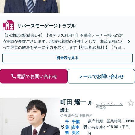
リバースモーゲージトラブル
【JR津田沼駅徒歩1分】【法テラス利用可】不動産オーナー様への対
応実績が多数ございます。地域密着型の弁護士として、相談者様にと
って最善の解決を第一に全力を尽くします【初回相談無料 】【当日・
休日の面談可】【弁護士直通】
料金表を見る
電話でお問い合わせ
メールでお問い合わせ
町田 耀一
弁
インタビューを
見る
護士
佐野総合法律事務所
県庁前駅
営業時間：09:00
千
千葉
~18:00（平日）
葉
市中
から徒歩4
|
県
央区
分