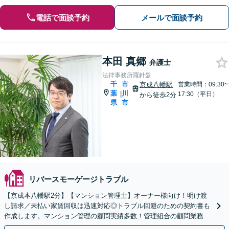
電話で面談予約
メールで面談予約
本田 真郷
弁護士
法律事務所羅針盤
千
市
京成八幡駅
営業時間：09:30~
葉
川
|
17:30（平日）
から徒歩2分
県
市
リバースモーゲージトラブル
【京成本八幡駅2分】【マンション管理士】オーナー様向け！明け渡
し請求／未払い家賃回収は迅速対応◎トラブル回避のための契約書も
作成します。マンション管理の顧問実績多数！管理組合の顧問業務な
どもお任せください。【初回面談無料】