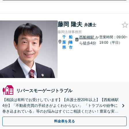
藤岡 隆夫
弁護士
藤岡法律事務所
千
船
西船橋駅
か
営業時間：09:00~
葉
橋
|
19:00（平日）
ら徒歩4分
県
市
リバースモーゲージトラブル
【相談は有料でお受けしています】【弁護士歴20年以上】【西船橋駅
4分】「不動産売買の手続きがよくわからない」 「トラブルや紛争に
巻き込まれている」等のお悩みはすぐにご相談ください！豊富な実績
をもとに、迅速かつ適切にサポート【土日相談可能】
料金表を見る