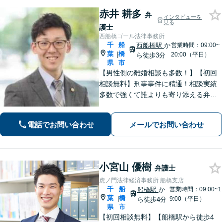
赤井 耕多
弁
インタビューを
見る
護士
西船橋ゴール法律事務所
千
船
西船橋駅
か
営業時間：09:00~
葉
橋
|
20:00（平日）
ら徒歩3分
県
市
【男性側の離婚相談も多数！】【初回
相談無料】刑事事件に精通！相談実績
多数で強くて誰よりも寄り添える弁護
士を目指す。身柄拘束された方をサポ
ート！介護／不貞・離婚協議／相続／
電話でお問い合わせ
メールでお問い合わせ
債務整理も対応【夜間・休日面談可】
【完全個室】【西船橋駅3分】
小宮山 優樹
弁護士
虎ノ門法律経済事務所 船橋支店
千
船
船橋駅
か
営業時間：09:00~1
葉
橋
|
9:00（平日）
ら徒歩4分
県
市
【初回相談無料】【船橋駅から徒歩4