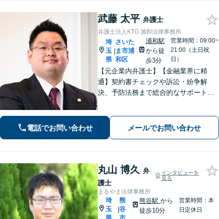
武藤 太平
弁護士
弁護士法人KTG 浦和法律事務所
浦和駅
営業時間：09:00~
埼
さいた
21:00（土日祝
玉
ま市浦
から徒
|
県
和区
日）
歩3分
【元企業内弁護士】【金融業界に精
通】契約書チェックや訴訟・紛争解
決、予防法務まで総合的なサポートが
可能です。債権回収の実績も多数！
【ワンストップサービスの提供】
電話でお問い合わせ
メールでお問い合わせ
丸山 博久
弁
インタビューを
見る
護士
まるやま法律事務所
埼
熊
熊谷駅
から
営業時間：本
玉
谷
|
日定休日
徒歩10分
県
市