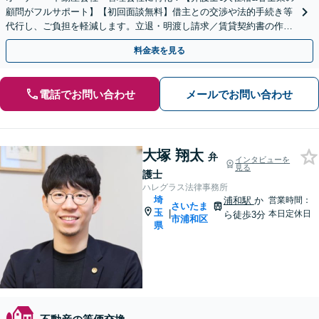
顧問がフルサポート】【初回面談無料】借主との交渉や法的手続き等
代行し、ご負担を軽減します。立退・明渡し請求／賃貸契約書の作
成・チェックなどお気軽にご相談ください【北浦和駅2分】
料金表を見る
電話でお問い合わせ
メールでお問い合わせ
大塚 翔太
弁
インタビューを
見る
護士
ハレグラス法律事務所
埼
浦和駅
か
営業時間：
さいたま
玉
|
本日定休日
ら徒歩3分
市浦和区
県