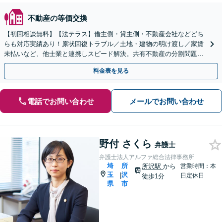
不動産の等価交換
【初回相談無料】【法テラス】借主側・貸主側・不動産会社などどち
らも対応実績あり！原状回復トラブル／土地・建物の明け渡し／家賃
未払いなど、他士業と連携しスピード解決。共有不動産の分割問題に
も詳しい【完全個室】【夜間対応】【せんげん台駅5分】
料金表を見る
電話でお問い合わせ
メールでお問い合わせ
野付 さくら
弁護士
弁護士法人アルファ総合法律事務所
埼
所
所沢駅
から
営業時間：本
玉
沢
|
日定休日
徒歩1分
県
市