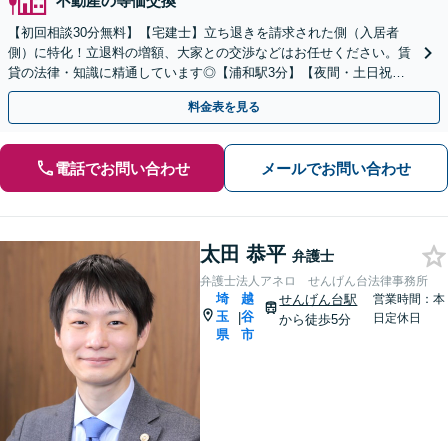
不動産の等価交換
【初回相談30分無料】【宅建士】立ち退きを請求された側（入居者
側）に特化！立退料の増額、大家との交渉などはお任せください。賃
貸の法律・知識に精通しています◎【浦和駅3分】【夜間・土日祝面
談可】
料金表を見る
電話でお問い合わせ
メールでお問い合わせ
太田 恭平
弁護士
弁護士法人アネロ せんげん台法律事務所
埼
越
せんげん台駅
営業時間：本
玉
谷
|
日定休日
から徒歩5分
県
市