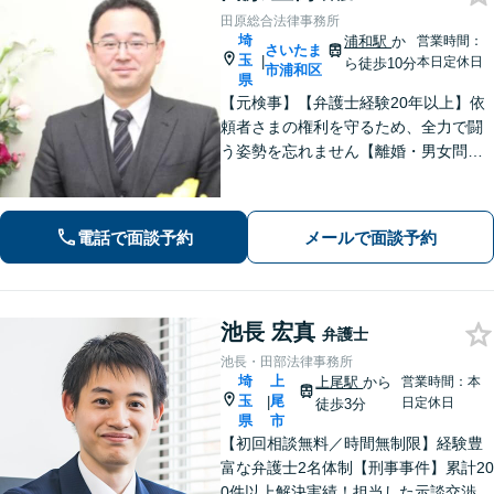
田原総合法律事務所
埼
浦和駅
か
営業時間：
さいたま
玉
|
本日定休日
ら徒歩10分
市浦和区
県
【元検事】【弁護士経験20年以上】依
頼者さまの権利を守るため、全力で闘
う姿勢を忘れません【離婚・男女問
題】DV・ハラスメント問題はお任せく
ださい【相続・遺言】特別受益や寄与
分・遺留分にも積極的に対応【夜間／
電話で面談予約
メールで面談予約
休日の相談可能】
池長 宏真
弁護士
池長・田部法律事務所
埼
上
上尾駅
から
営業時間：本
玉
尾
|
日定休日
徒歩3分
県
市
【初回相談無料／時間無制限】経験豊
富な弁護士2名体制【刑事事件】累計20
0件以上解決実績！担当した示談交渉の