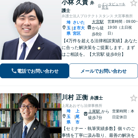
小林 久貴
弁
インタビューを
見る
護士
弁護士法人プロテクトスタンス 大宮事務所
大宮駅
営業時間：09:00~
埼
さいた
19:00（土日祝
玉
ま市大
から徒
|
県
宮区
日）
歩8分
【4万件を超える法律相談実績】あなた
に合った解決策をご提案します。まず
はご相談を。【大宮駅 徒歩8分】
電話でお問い合わせ
メールでお問い合わせ
川村 正衡
弁護士
上尾あおぞら法律事務所
埼
上
上尾駅
から
営業時間：本
玉
尾
|
日定休日
徒歩7分
県
市
【セミナー・執筆実績多数】個々のご
事情を丁寧に汲み取り、最善の解決を