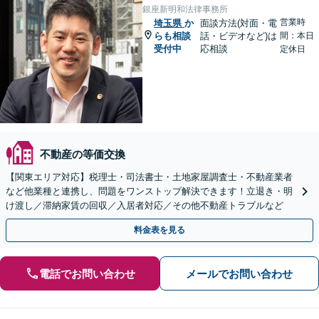
銀座新明和法律事務所
営業時
埼玉県
か
面談方法(対面・電
らも相談
話・ビデオなど)は
間：本日
受付中
応相談
定休日
不動産の等価交換
【関東エリア対応】税理士・司法書士・土地家屋調査士・不動産業者
など他業種と連携し、問題をワンストップ解決できます！立退き・明
け渡し／滞納家賃の回収／入居者対応／その他不動産トラブルなど
料金表を見る
電話でお問い合わせ
メールでお問い合わせ