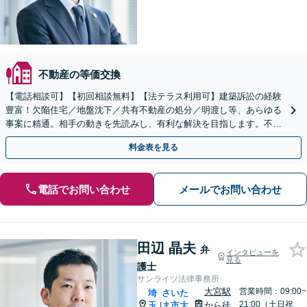
不動産の等価交換
【電話相談可】【初回相談無料】【法テラス利用可】建築訴訟の経験
豊富！欠陥住宅／地盤沈下／共有不動産の処分／明渡し等、あらゆる
事案に精通。相手の動きを先読みし、有利な解決を目指します。不動
産会社の顧問契約もお任せ【完全個室】【大宮駅3分】
料金表を見る
電話でお問い合わせ
メールでお問い合わせ
田辺 晶夫
弁
インタビューを
見る
護士
サンライツ法律事務所
大宮駅
営業時間：09:00~
埼
さいた
21:00（土日祝
玉
ま市大
から徒
|