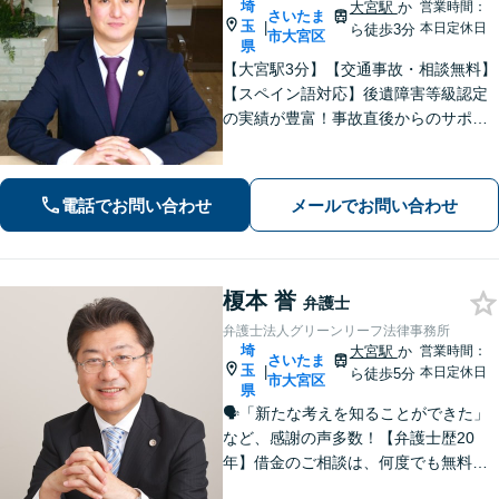
埼
大宮駅
か
営業時間：
さいたま
玉
|
本日定休日
ら徒歩3分
市大宮区
県
【大宮駅3分】【交通事故・相談無料】
【スペイン語対応】後遺障害等級認定
の実績が豊富！事故直後からのサポー
トで早期解決「後遺障害異議申立によ
り1100万円増額」「債務整理に豊富な
実績あり」最適な債務整理手段をご提
電話でお問い合わせ
メールでお問い合わせ
案【分割・後払い応相談】
榎本 誉
弁護士
弁護士法人グリーンリーフ法律事務所
埼
大宮駅
か
営業時間：
さいたま
玉
|
本日定休日
ら徒歩5分
市大宮区
県
🗣️「新たな考えを知ることができた」
など、感謝の声多数！【弁護士歴20
年】借金のご相談は、何度でも無料！
自己破産と個人再生であれば、弁護士