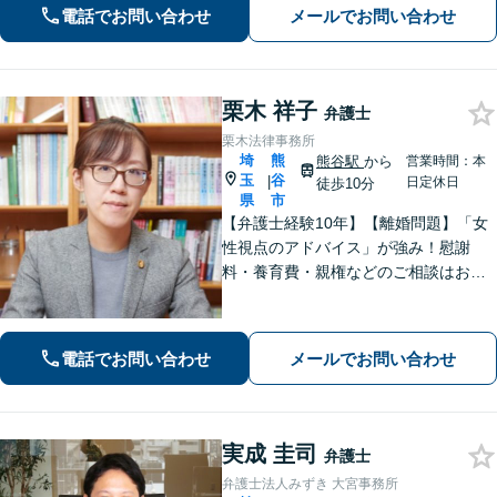
解決まで全て弁護士が対応し、負担を
電話でお問い合わせ
メールでお問い合わせ
軽減します【北浦和駅7分】
栗木 祥子
弁護士
栗木法律事務所
埼
熊
熊谷駅
から
営業時間：本
玉
谷
|
日定休日
徒歩10分
県
市
【弁護士経験10年】【離婚問題】「女
性視点のアドバイス」が強み！慰謝
料・養育費・親権などのご相談はお任
せください【相続・遺言】丁寧なヒア
リングと話しやすい雰囲気を大切にし
ます。その他、交通事故、借金・債務
電話でお問い合わせ
メールでお問い合わせ
整理にも対応。
実成 圭司
弁護士
弁護士法人みずき 大宮事務所