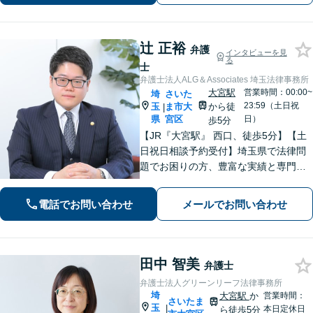
辻 正裕
弁護
インタビューを見
る
士
弁護士法人ALG＆Associates 埼玉法律事務所
大宮駅
営業時間：00:00~
埼
さいた
23:59（土日祝
玉
ま市大
から徒
|
県
宮区
日）
歩5分
【JR『大宮駅』 西口、徒歩5分】【土
日祝日相談予約受付】埼玉県で法律問
題でお困りの方、豊富な実績と専門性
を持つ弁護士が、ともに解決を目指し
ます。どうぞお気軽にご相談くださ
電話でお問い合わせ
メールでお問い合わせ
い。
田中 智美
弁護士
弁護士法人グリーンリーフ法律事務所
埼
大宮駅
か
営業時間：
さいたま
玉
|
本日定休日
ら徒歩5分