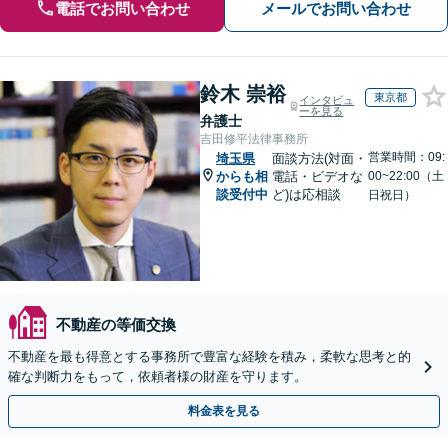
電話でお問い合わせ
メールでお問い合わせ
鈴木 崇裕
東京都
インタビュ
ーを見る
弁護士
吉田修平法律事務所
営業時間：09:
埼玉県
面談方法(対面・
からも相
電話・ビデオな
00~22:00（土
談受付中
ど)は応相談
日祝日）
不動産の等価交換
不動産を最も得意とする事務所で豊富な経験を積み，柔軟な思考と的
確な判断力をもって，依頼者様の財産を守ります。
料金表を見る