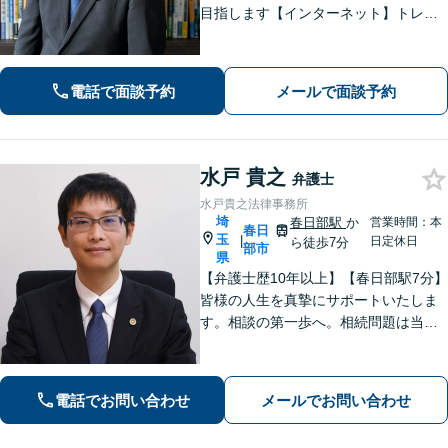
目指します【インターネット】トレン
ト問題・悪質な書き込み・風評被害な
ど、迅速な対応を心掛けます【離婚問
題】検討段階、協議から訴訟まで。あ
電話で面談予約
メールで面談予約
らゆるフェーズに対応【上尾駅7分】
水戸 貴之
弁護士
水戸貴之法律事務所
埼
春日部駅
か
営業時間：本
春日
玉
|
日定休日
ら徒歩7分
部市
県
【弁護士歴10年以上】【春日部駅7分】
皆様の人生を真摯にサポートいたしま
す。相談の第一歩へ。相続問題は当事
者同士ではなく弁護士を挟みましょ
う。交通事故は弁護士登録以来、多数
の取り扱い経験があります。【当日・
電話でお問い合わせ
メールでお問い合わせ
土日祝日・夜間・応相談対応可能】