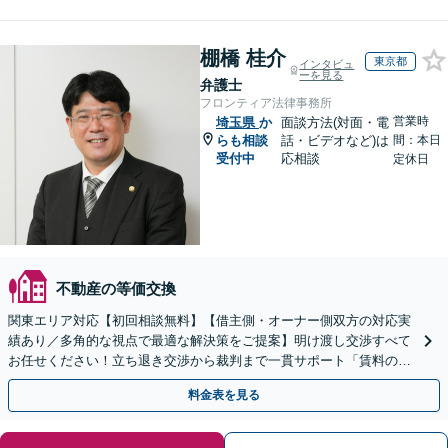
棚橋 桂介
東京都
インタビュ
ーを見る
弁護士
フロンティア法律事務所
営業時
埼玉県
か
面談方法(対面・電
らも相談
話・ビデオなど)は
間：本日
受付中
応相談
定休日
不動産の等価交換
関東エリア対応【初回相談無料】【借主側・オーナー側双方の対応実
績あり／多角的な視点で最適な解決策をご提案】明け渡し交渉すべて
お任せください！立ち退き交渉から裁判まで一貫サポート「賃料の増
額・減額の交渉も対応実績豊富」【休日・夜間相談可】
料金表を見る