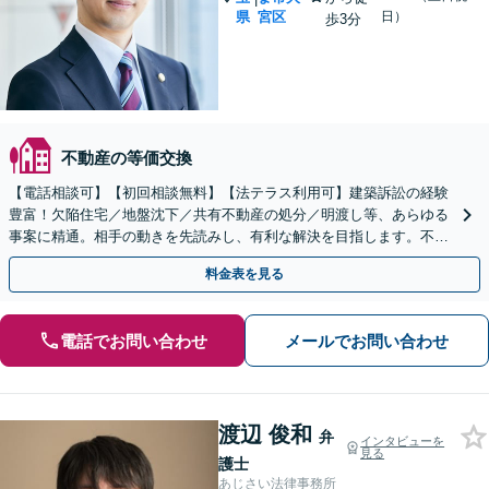
県
宮区
日）
歩3分
不動産の等価交換
【電話相談可】【初回相談無料】【法テラス利用可】建築訴訟の経験
豊富！欠陥住宅／地盤沈下／共有不動産の処分／明渡し等、あらゆる
事案に精通。相手の動きを先読みし、有利な解決を目指します。不動
産会社の顧問契約もお任せ【完全個室】【大宮駅3分】
料金表を見る
電話でお問い合わせ
メールでお問い合わせ
渡辺 俊和
弁
インタビューを
見る
護士
あじさい法律事務所