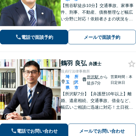
【熊谷駅徒歩10分】交通事故、家事事
件、刑事、不動産、債務整理など幅広
い分野に対応！依頼者さまの状況を十
分にヒアリングし、あらゆる観点から
解決策をご提案いたします。お気軽に
電話で面談予約
メールで面談予約
ご相談ください。【法テラス利用可】
【駐車場あり】
鶴羽 良弘
弁護士
段貞行法律事務所
埼
所
所沢駅
から
営業時間：本
玉
沢
|
日定休日
徒歩7分
県
市
【所沢駅7分】【弁護歴10年以上】離
婚、遺産相続、交通事故、借金など、
幅広いご相談に迅速に対応！土日祝夜
間も対応◎1人1人に最適な解決方法を
ご提案します。まずはお気軽にご相談
ください！【初回相談無料】
電話でお問い合わせ
メールでお問い合わせ