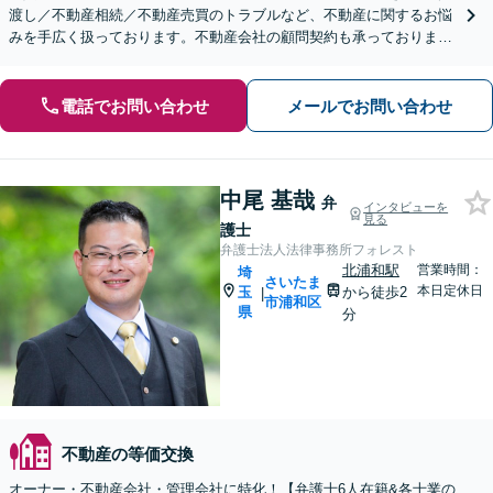
渡し／不動産相続／不動産売買のトラブルなど、不動産に関するお悩
みを手広く扱っております。不動産会社の顧問契約も承っておりま
す。【夜間・休日の相談可能】【オンライン相談可能】
電話でお問い合わせ
メールでお問い合わせ
中尾 基哉
弁
インタビューを
見る
護士
弁護士法人法律事務所フォレスト
北浦和駅
営業時間：
埼
さいたま
本日定休日
玉
から徒歩2
|
市浦和区
県
分
不動産の等価交換
オーナー・不動産会社・管理会社に特化！【弁護士6人在籍&各士業の