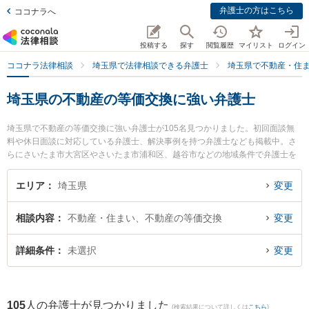
弁護士の方はこちら
ココナラへ
投稿する
探す
閲覧履歴
マイリスト
ログイン
ココナラ法律相談
埼玉県で法律相談できる弁護士
埼玉県で不動産・住
埼玉県の不動産の等価交換に強い弁護士
埼玉県で不動産の等価交換に強い弁護士が105名見つかりました。初回面談無
料や休日面談に対応している弁護士、解決事例を持つ弁護士なども掲載中。さ
らにさいたま市大宮区やさいたま市浦和区、越谷市などの地域条件で弁護士を
絞り込めます。不動産・住まいに関係する立ち退き交渉や家賃交渉、不動産契
約解除等の細かな分野での絞り込み検索もでき便利です。特に弁護士法人KTG
エリア
埼玉県
変更
浦和法律事務所の本多 将大弁護士や弁護士法人KTG 浦和法律事務所の安田 和
男弁護士、弁護士法人アネロ せんげん台法律事務所の廣部 俊介弁護士のプロ
相談内容
不動産・住まい、不動産の等価交換
変更
フィール情報や弁護士費用、強みなどが注目されています。『埼玉県で土日や
夜間に発生した不動産の等価交換のトラブルを今すぐに弁護士に相談したい』
『不動産の等価交換のトラブル解決の実績豊富な近くの弁護士を検索したい』
詳細条件
未選択
変更
『初回相談無料で不動産の等価交換を法律相談できる埼玉県内の弁護士に相談
予約したい』などでお困りの相談者さんにおすすめです。
105
人の弁護士が見つかりました
(検索結果について詳しくは
こちら
)