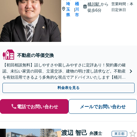
埼
桶
桶川駅
から
営業時間：本
玉
川
|
日定休日
徒歩6分
県
市
不動産の等価交換
【初回相談無料】話しやすさや親しみやすさに定評あり！契約書の確
認、未払い家賃の回収、立退交渉、建物の明け渡し請求など。不動産
を有効活用できるよう多角的な視点でアドバイスいたします【桶川駅
6分】【オンライン相談OK】
料金表を見る
電話でお問い合わせ
メールでお問い合わせ
渡辺 智己
弁護士
東京都