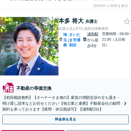
105件中 1-30件を表示
本多 将大
弁護士
弁護士法人KTG 浦和法律事務所
浦和駅
営業時間：09:00~
埼
さいた
21:00（土日祝
玉
ま市浦
から徒
|
県
和区
日）
歩3分
不動産の等価交換
【初回相談無料】【オーナーさま側の】家賃の増額交渉や立ち退き・
明け渡し請求などお任せください【他士業と連携】不動産会社の顧問
契約も承っております【夜間・休日面談可】【浦和駅2分】
料金表を見る