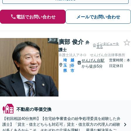
電話でお問い合わせ
メールでお問い合わせ
廣部 俊介
弁
インタビューを
見る
護士
弁護士法人アネロ せんげん台法律事務所
埼
越
せんげん台駅
営業時間：本
玉
谷
|
日定休日
から徒歩5分
県
市
不動産の等価交換
【初回相談40分無料】【住宅紛争審査会の紛争処理委員を経験した弁
護士】「貸主・借主どちらも対応可」貸主・借主双方の代理人の経験
が多くあるからこそ、それぞれの立場を理解し、最適な解決策をご提