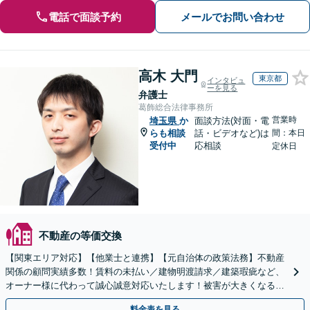
電話で面談予約
メールでお問い合わせ
高木 大門
東京都
インタビュ
ーを見る
弁護士
葛飾総合法律事務所
営業時
埼玉県
か
面談方法(対面・電
らも相談
話・ビデオなど)は
間：本日
受付中
応相談
定休日
不動産の等価交換
【関東エリア対応】【他業士と連携】【元自治体の政策法務】不動産
関係の顧問実績多数！賃料の未払い／建物明渡請求／建築瑕疵など、
オーナー様に代わって誠心誠意対応いたします！被害が大きくなる前
にご相談ください【初回来所相談30分無料】
料金表を見る