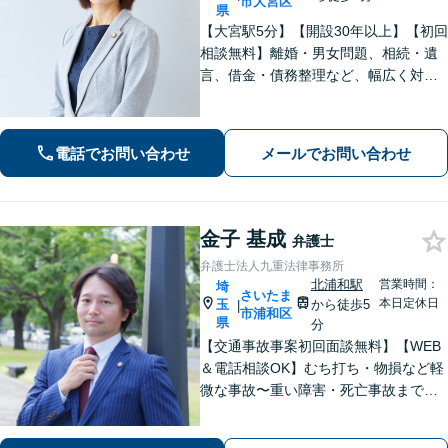
市大宮区
県
【大宮駅5分】【開設30年以上】【初回
相談無料】離婚・男女問題、相続・遺
言、借金・債務整理など、幅広く対応
しています。相談者さまが前向きに人
生を歩めるよう、親切丁寧にサポート
いたしますので、お気軽にご相談くだ
電話でお問い合わせ
メールでお問い合わせ
さい。【電話相談可】【休日・夜間対
応】
金子 基成
弁護士
弁護士法人九重法律事務所
北浦和駅
営業時間：
埼
さいたま
本日定休日
玉
から徒歩5
|
市浦和区
県
分
【交通事故事案初回面談無料】【WEB
＆電話相談OK】むち打ち・物損など軽
微な事故〜重い障害・死亡事故まで、
豊富な対応実績。弁護士3名で3,000件
以上の交通事故の実績あり。ご相談、