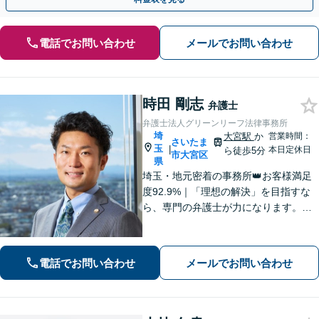
電話でお問い合わせ
メールでお問い合わせ
時田 剛志
弁護士
弁護士法人グリーンリーフ法律事務所
埼
大宮駅
か
営業時間：
さいたま
玉
|
本日定休日
ら徒歩5分
市大宮区
県
埼玉・地元密着の事務所👑お客様満足
度92.9%｜「理想の解決」を目指すな
ら、専門の弁護士が力になります。電
話【１０分無料】、面談【６０分無
料】お悩みを一人で抱え込まないでく
ださい。まずは一歩を踏み出しましょ
電話でお問い合わせ
メールでお問い合わせ
う。