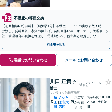
不動産の等価交換
【初回相談60分無料】【所沢駅1分】不動産トラブルの実績多数！明
け渡し、賃料回収、家賃の値上げ、契約書作成等、オーナー、管理会
社、管理組合の負担を軽減し、迅速解決へ。他士業と連携し、ワンス
トップでサポート【当日・夜間（18時まで）の相談可】
料金表を見る
電話でお問い合わせ
メールでお問い合わせ
川口 正貴
弁
インタビューを
見る
護士
サンライツ法律事務所
大宮駅
営業時間：09:00~
埼
さいた
21:00（土日祝
玉
ま市大
から徒
|
県
宮区
日）
歩3分