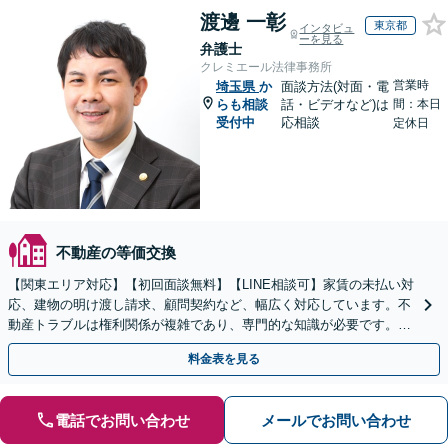
渡邊 一彰
東京都
インタビュ
ーを見る
弁護士
クレミエール法律事務所
営業時
埼玉県
か
面談方法(対面・電
らも相談
話・ビデオなど)は
間：本日
受付中
応相談
定休日
不動産の等価交換
【関東エリア対応】【初回面談無料】【LINE相談可】家賃の未払い対
応、建物の明け渡し請求、顧問契約など、幅広く対応しています。不
動産トラブルは権利関係が複雑であり、専門的な知識が必要です。ぜ
ひ弁護士にご相談ください。【休日・夜間面談可】
料金表を見る
電話でお問い合わせ
メールでお問い合わせ