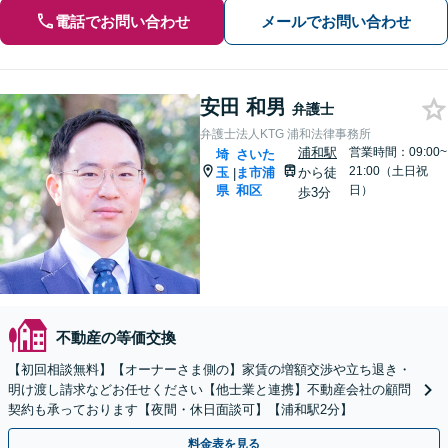
電話でお問い合わせ
メールでお問い合わせ
安田 和男
弁護士
弁護士法人KTG 浦和法律事務所
浦和駅
営業時間：09:00~
埼
さいた
21:00（土日祝
玉
ま市浦
から徒
|
県
和区
日）
歩3分
不動産の等価交換
【初回相談無料】【オーナーさま側の】家賃の増額交渉や立ち退き・
明け渡し請求などお任せください【他士業と連携】不動産会社の顧問
契約も承っております【夜間・休日面談可】【浦和駅2分】
料金表を見る