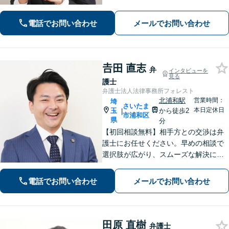
費用は着手金1万円。法人破産も対応可
能です【休日・夜間対応可】親切かつ
電話でお問い合わせ
メールでお問い合わせ
丁寧な対応に定評あり
𠮷田 直志
弁
インタビューを
見る
護士
弁護士法人法律事務所フォレスト
北浦和駅
営業時間：
埼
さいたま
本日定休日
玉
から徒歩2
|
市浦和区
県
分
【初回相談無料】相手方との交渉は弁
護士にお任せください。早めの相談で
選択肢が広がり、スムーズな解決につ
ながります。【不貞慰謝料請求の経験
豊富】【示談成功・不起訴獲得の実績
電話でお問い合わせ
メールでお問い合わせ
豊富】あなたの権利を守り、最善の結
果を目指します「少年事件の実績多
数」
田原 直樹
弁護士