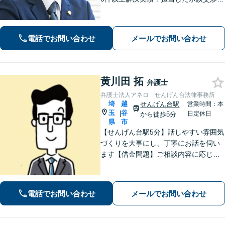
ほとんどで不起訴獲得。性犯罪や暴
行・傷害に精通【離婚問題】不貞慰謝
料請求や財産分与、親権、養育費な
電話でお問い合わせ
メールでお問い合わせ
ど、累計200件以上の解決実績【上尾駅
3分】
黄川田 拓
弁護士
弁護士法人アネロ せんげん台法律事務所
埼
越
せんげん台駅
営業時間：本
玉
谷
|
日定休日
から徒歩5分
県
市
【せんげん台駅5分】話しやすい雰囲気
づくりを大事にし、丁寧にお話を伺い
ます【借金問題】ご相談内容に応じて
チームで対応。あらゆる借金問題に幅
広く対応可能【労働問題】労働局での
勤務経験を活かし、相談者さま目線に
電話でお問い合わせ
メールでお問い合わせ
立った的確なアドバイスを【初回相談
無料】