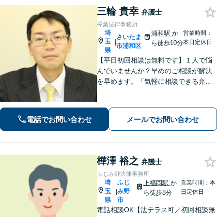
三輪 貴幸
弁護士
樟葉法律事務所
埼
浦和駅
か
営業時間：
さいたま
玉
|
本日定休日
ら徒歩10分
市浦和区
県
【平日初回相談は無料です】１人で悩
んでいませんか？早めのご相談が解決
を早めます。「気軽に相談できる弁護
士」として企業法務、相続から借金問
題まで広く対応。裁判所隣の立地を活
かした迅速な行動力でサポートしま
電話でお問い合わせ
メールでお問い合わせ
す。まずはお気軽にご相談ください。
樺澤 裕之
弁護士
ふじみ野法律事務所
埼
ふじ
上福岡駅
か
営業時間：本
玉
み野
|
日定休日
ら徒歩8分
県
市
電話相談OK【法テラス可／初回相談無