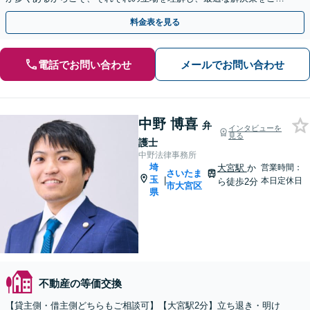
案「明確な料金体系」問題解決に全力で取り組みます
料金表を見る
電話でお問い合わせ
メールでお問い合わせ
中野 博喜
弁
インタビューを
見る
護士
中野法律事務所
埼
大宮駅
か
営業時間：
さいたま
玉
|
本日定休日
ら徒歩2分
市大宮区
県
不動産の等価交換
【貸主側・借主側どちらもご相談可】【大宮駅2分】立ち退き・明け