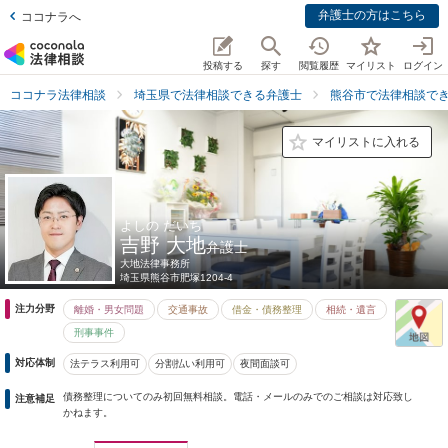
弁護士の方はこちら
ココナラへ
投稿する
探す
閲覧履歴
マイリスト
ログイン
ココナラ法律相談
埼玉県で法律相談できる弁護士
熊谷市で法律相談で
マイリストに入れる
よしの だいち
吉野 大地
弁護士
大地法律事務所
埼玉県
熊谷市肥塚1204-4
注力分野
離婚・男女問題
交通事故
借金・債務整理
相続・遺言
刑事事件
対応体制
法テラス利用可
分割払い利用可
夜間面談可
債務整理についてのみ初回無料相談。電話・メールのみでのご相談は対応致し
注意補足
かねます。