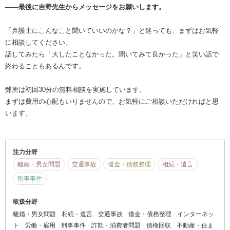
――最後に吉野先生からメッセージをお願いします。
「弁護士にこんなこと聞いていいのかな？」と迷っても、まずはお気軽
に相談してください。
話してみたら「大したことなかった。聞いてみて良かった」と笑い話で
終わることもあるんです。
弊所は初回30分の無料相談を実施しています。
まずは費用の心配もいりませんので、お気軽にご相談いただければと思
います。
注力分野
離婚・男女問題
交通事故
借金・債務整理
相続・遺言
刑事事件
取扱分野
離婚・男女問題
相続・遺言
交通事故
借金・債務整理
インターネッ
ト
労働・雇用
刑事事件
詐欺・消費者問題
債権回収
不動産・住ま