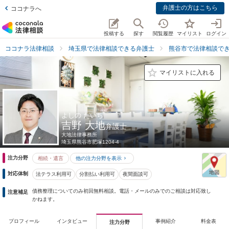
弁護士の方はこちら
ココナラへ
投稿する
探す
閲覧履歴
マイリスト
ログイン
ココナラ法律相談
埼玉県で法律相談できる弁護士
熊谷市で法律相談で
マイリストに入れる
よしの だいち
吉野 大地
弁護士
大地法律事務所
埼玉県
熊谷市肥塚1204-4
注力分野
相続・遺言
他の注力分野を表示
対応体制
法テラス利用可
分割払い利用可
夜間面談可
債務整理についてのみ初回無料相談。電話・メールのみでのご相談は対応致し
注意補足
かねます。
プロフィール
インタビュー
事例紹介
料金表
注力分野