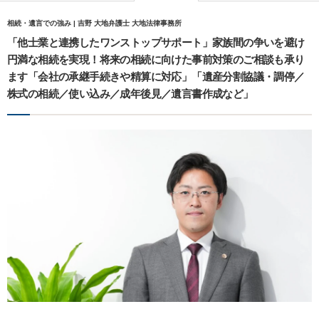
相続・遺言での強み | 吉野 大地弁護士 大地法律事務所
「他士業と連携したワンストップサポート」家族間の争いを避け
円満な相続を実現！将来の相続に向けた事前対策のご相談も承り
ます「会社の承継手続きや精算に対応」「遺産分割協議・調停／
株式の相続／使い込み／成年後見／遺言書作成など」