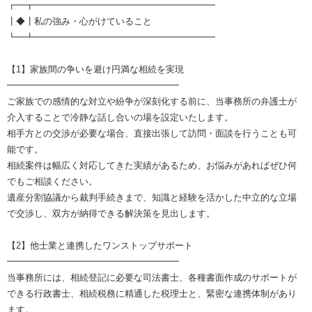
┏━┳━━━━━━━━━━━━━━━━━━━━
┃◆┃私の強み・心がけていること
┗━┻━━━━━━━━━━━━━━━━━━━━
【1】家族間の争いを避け円満な相続を実現
━━━━━━━━━━━━━━━━━━━
ご家族での感情的な対立や紛争が深刻化する前に、当事務所の弁護士が
介入することで冷静な話し合いの場を設定いたします。
相手方との交渉が必要な場合、直接出張して訪問・面談を行うことも可
能です。
相続案件は幅広く対応してきた実績があるため、お悩みがあればぜひ何
でもご相談ください。
遺産分割協議から裁判手続きまで、知識と経験を活かした中立的な立場
で交渉し、双方が納得できる解決策を見出します。
【2】他士業と連携したワンストップサポート
━━━━━━━━━━━━━━━━━━━
当事務所には、相続登記に必要な司法書士、各種書面作成のサポートが
できる行政書士、相続税務に精通した税理士と、緊密な連携体制があり
ます。