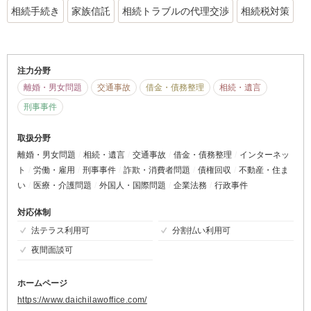
相続手続き
家族信託
相続トラブルの代理交渉
相続税対策
注力分野
離婚・男女問題
交通事故
借金・債務整理
相続・遺言
刑事事件
取扱分野
離婚・男女問題
相続・遺言
交通事故
借金・債務整理
インターネッ
ト
労働・雇用
刑事事件
詐欺・消費者問題
債権回収
不動産・住ま
い
医療・介護問題
外国人・国際問題
企業法務
行政事件
対応体制
法テラス利用可
分割払い利用可
夜間面談可
ホームページ
https://www.daichilawoffice.com/