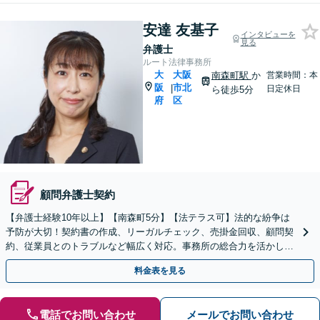
安達 友基子
インタビューを
見る
弁護士
ルート法律事務所
大
大阪
南森町駅
か
営業時間：本
阪
市北
|
日定休日
ら徒歩5分
府
区
顧問弁護士契約
【弁護士経験10年以上】【南森町5分】【法テラス可】法的な紛争は
予防が大切！契約書の作成、リーガルチェック、売掛金回収、顧問契
約、従業員とのトラブルなど幅広く対応。事務所の総合力を活かし解
決を目指します。【初回面談無料】【顧問契約可】
料金表を見る
電話でお問い合わせ
メールでお問い合わせ