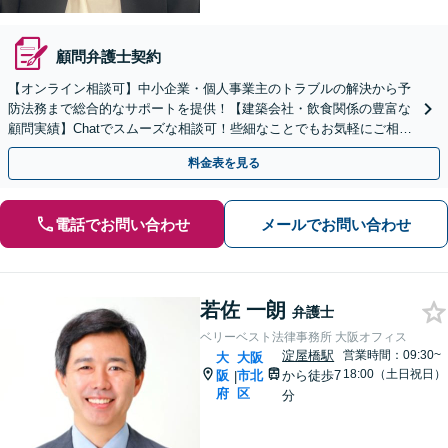
顧問弁護士契約
【オンライン相談可】中小企業・個人事業主のトラブルの解決から予
防法務まで総合的なサポートを提供！【建築会社・飲食関係の豊富な
顧問実績】Chatでスムーズな相談可！些細なことでもお気軽にご相談
ください【天神橋筋六丁目駅1分】【夜間・休日面談】
料金表を見る
電話でお問い合わせ
メールでお問い合わせ
若佐 一朗
弁護士
ベリーベスト法律事務所 大阪オフィス
淀屋橋駅
営業時間：09:30~
大
大阪
18:00（土日祝日）
阪
市北
から徒歩7
|
府
区
分