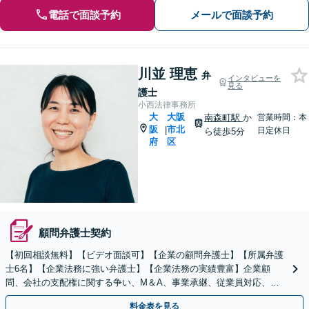
電話で面談予約
メールで面談予約
川並 理恵
弁
インタビューを
見る
護士
小西法律事務所
大
大阪
南森町駅
か
営業時間：本
阪
市北
|
日定休日
ら徒歩5分
府
区
顧問弁護士契約
【初回相談無料】【ビデオ面談可】【企業の顧問弁護士】【所属弁護
士6名】【企業法務に強い弁護士】【企業法務の実績豊富】企業顧
問、会社の支配権に関する争い、M＆A、事業承継、従業員対応、取
引先のトラブル、債権回収等につき豊富な対応実績
料金表を見る