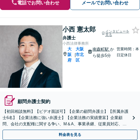
電話でお問い合わせ
メールでお問い合わせ
小西 憲太郎
インタビューを
見る
弁護士
小西法律事務所
大
大阪
南森町駅
か
営業時間：本
阪
市北
|
日定休日
ら徒歩5分
府
区
顧問弁護士契約
【初回相談無料】【ビデオ面談可】【企業の顧問弁護士】【所属弁護
士6名】【企業法務に強い弁護士】【企業法務の実績豊富】企業顧
問、会社の支配権に関する争い、M＆A、事業承継、従業員対応、取
引先とトラブル、債権回収等につき豊富な対応実績
料金表を見る