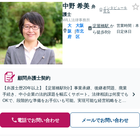
中野 希美
弁
インタビューを
見る
護士
WILL法律事務所
大
大阪
淀屋橋駅
か
営業時間：本
阪
市北
|
日定休日
ら徒歩8分
府
区
顧問弁護士契約
【弁護士歴20年以上】【淀屋橋駅8分】事業承継、後継者問題、廃業
手続き、中小企業の法的課題を幅広くサポート。法律相談は何度でも
OKで、段階的な準備をお手伝いも可能。実現可能な経営戦略をとも
に模索いたします【元裁判官】【元家事調停官】
電話でお問い合わせ
メールでお問い合わせ