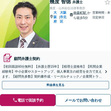
幾度 智徳
弁護士
幾度・山本綜合法律事務所
大
大阪
南森町駅
か
営業時間：本
阪
市北
|
日定休日
ら徒歩5分
府
区
顧問弁護士契約
【初回面談60分無料】【弁護士歴15年】【税理士資格有】【民間企業
経験有】中小企業やスタートアップ、個人事業主の経営を全力で支え
ます。【顧問先多数】契約書作成・リーガルチェック／企業間トラブ
ル／従業員トラブルなど、幅広く対応。
料金表を見る
電話で面談予約
メールでお問い合わせ