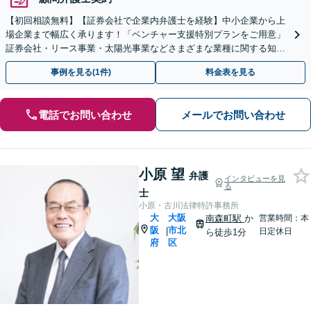
【初回相談無料】【証券会社で企業内弁護士を経験】中小企業から上
場企業まで幅広く承ります！「ベンチャー支援特別プランをご用意」
証券会社・リース事業・太陽光事業などさまざまな業種に関する知識
あり【メール相談可】【夜間面談対応】【大江橋駅3分】
事例を見る(1件)
料金表を見る
電話でお問い合わせ
メールでお問い合わせ
小原 望
弁護
インタビューを見
る
士
小原・古川法律特許事務所
大
大阪
南森町駅
か
営業時間：本
阪
市北
|
日定休日
ら徒歩1分
府
区