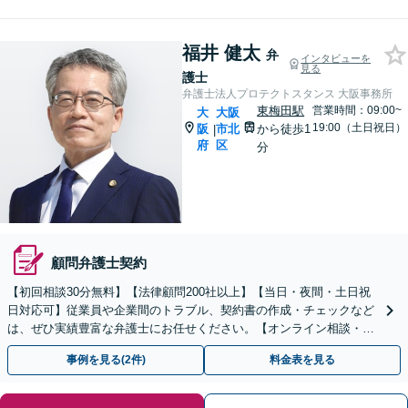
福井 健太
弁
インタビューを
見る
護士
弁護士法人プロテクトスタンス 大阪事務所
東梅田駅
営業時間：09:00~
大
大阪
19:00（土日祝日）
阪
市北
から徒歩1
|
府
区
分
顧問弁護士契約
【初回相談30分無料】【法律顧問200社以上】【当日・夜間・土日祝
日対応可】従業員や企業間のトラブル、契約書の作成・チェックなど
は、ぜひ実績豊富な弁護士にお任せください。【オンライン相談・電
子契約に対応】
事例を見る(2件)
料金表を見る