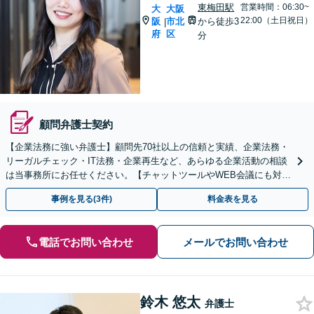
東梅田駅
営業時間：06:30~
大
大阪
22:00（土日祝日）
阪
市北
から徒歩3
|
府
区
分
顧問弁護士契約
【企業法務に強い弁護士】顧問先70社以上の信頼と実績、企業法務・
リーガルチェック・IT法務・企業再生など、あらゆる企業活動の相談
は当事務所にお任せください。【チャットツールやWEB会議にも対
応】
事例を見る(3件)
料金表を見る
電話でお問い合わせ
メールでお問い合わせ
鈴木 悠太
弁護士