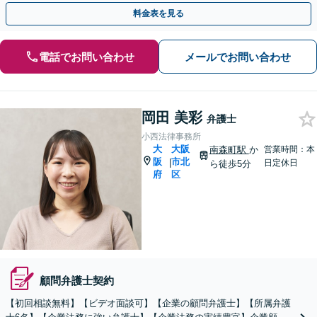
相談ください。【完全個室】【北浜駅徒歩10分】
料金表を見る
電話でお問い合わせ
メールでお問い合わせ
岡田 美彩
弁護士
小西法律事務所
大
大阪
南森町駅
か
営業時間：本
阪
市北
|
日定休日
ら徒歩5分
府
区
顧問弁護士契約
【初回相談無料】【ビデオ面談可】【企業の顧問弁護士】【所属弁護