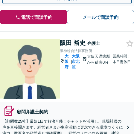
電話で面談予約
メールで面談予約
阪田 裕史
弁護士
阪神総合法律事務所
大
大阪
大阪天満宮駅
営業時間：
阪
市北
|
本日定休日
から徒歩0分
府
区
顧問弁護士契約
【顧問数25社】最短1日で解決可能！チャットを活用し、現場社員の
声を直接聞きます。経営者さまが生産活動に専念できる環境づくりに
注力。数百名の経営者と切磋琢磨し、経営のノウハウを蓄積。建設・I