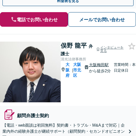
料金表を見る
電話でお問い合わせ
メールでお問い合わせ
俣野 龍平
弁
インタビューを
見る
護士
清光法律事務所
大
大阪
大阪梅田駅
営業時間：本
阪
市北
|
日定休日
から徒歩2分
府
区
顧問弁護士契約
【電話・web面談は初回無料】契約書・トラブル・M&Aまで対応｜企
業内外の経験弁護士が継続サポート（顧問契約・セカンドオピニオン