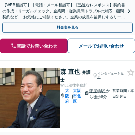
【WEB相談可】【電話・メール相談可】【迅速なレスポンス】契約書
の作成・リーガルチェック、企業間・従業員間トラブルの対応、顧問
契約など、 お気軽にご相談ください。企業の成長を後押しするリーガ
ルサービスを提供いたします【大阪駅2分】
料金表を見る
電話でお問い合わせ
メールでお問い合わせ
森 直也
弁護
インタビューを見
る
士
WILL法律事務所
大
大阪
淀屋橋駅
か
営業時間：本
阪
市北
|
日定休日
ら徒歩8分
府
区