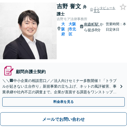
吉野 誉文
弁
インタビューを
見る
護士
吉野モア法律事務所
大
大阪
南森町駅
か
営業時間：本
阪
市北
|
日定休日
ら徒歩8分
府
区
顧問弁護士契約
＼＼🏢中小企業の相談窓口／／法人向けセミナー多数開催！「トラブ
ルが起きない土台作り」新規事業の立ち上げ、ネットの風評被害、事
業承継や社内不正の調査まで。企業が直面する課題をワンストップで
解決へ【メール相談・web面談可能】
料金表を見る
メールでお問い合わせ