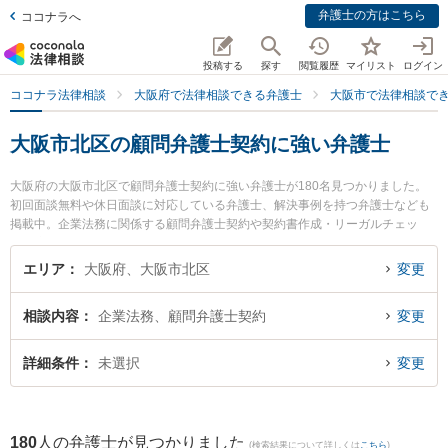
弁護士の方はこちら
ココナラへ
投稿する
探す
閲覧履歴
マイリスト
ログイン
ココナラ法律相談
大阪府で法律相談できる弁護士
大阪市で法律相談で
大阪市北区の顧問弁護士契約に強い弁護士
大阪府の大阪市北区で顧問弁護士契約に強い弁護士が180名見つかりました。
初回面談無料や休日面談に対応している弁護士、解決事例を持つ弁護士なども
掲載中。企業法務に関係する顧問弁護士契約や契約書作成・リーガルチェッ
ク、雇用契約書・就業規則作成等の細かな分野での絞り込み検索もでき便利で
す。特に辻中法律事務所の辻中 佳奈子弁護士や小西法律事務所の川並 理恵弁護
エリア
大阪府、大阪市北区
変更
士、阪神総合法律事務所の阪田 裕史弁護士のプロフィール情報や弁護士費用、
強みなどが注目されています。『大阪市北区で土日や夜間に発生した顧問弁護
相談内容
企業法務、顧問弁護士契約
変更
士契約のトラブルを今すぐに弁護士に相談したい』『顧問弁護士契約のトラブ
ル解決の実績豊富な近くの弁護士を検索したい』『初回相談無料で顧問弁護士
契約を法律相談できる大阪市北区内の弁護士に相談予約したい』などでお困り
詳細条件
未選択
変更
の相談者さんにおすすめです。
180
人の弁護士が見つかりました
(検索結果について詳しくは
こちら
)