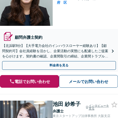
府
区
顧問弁護士契約
【北浜駅8分】【大手電力会社のインハウスローヤー経験あり】【顧
問契約可】会社員経験を活かし、企業活動の実態にも配慮したご提案
を心がけます。契約書の確認、企業間取引の締結、企業間トラブル、
不動産取引などお任せください【夜間相談可】
料金表を見る
電話でお問い合わせ
メールでお問い合わせ
池田 紗希子
インタビューを
見る
弁護士
東京スタートアップ法律事務所 大阪支店