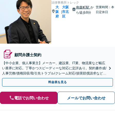
法律事務所トレック
大
大阪
南森町駅
か
営業時間：本
阪
市北
|
日定休日
ら徒歩8分
府
区
顧問弁護士契約
【中小企業、個人事業主】メーカー、建設業、IT業、物流業など幅広
い業界に対応。丁寧かつスピーディーな対応に定評あり。契約書作成/
人事労務/債権回収/取引先トラブル/クレーム対応/損害賠償請求など
【顧問／スポット対応可】【Web面談可】
料金表を見る
電話でお問い合わせ
メールでお問い合わせ