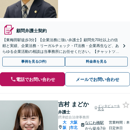
顧問弁護士契約
【東梅田駅徒歩3分】【企業法務に強い弁護士】顧問先70社以上の信
頼と実績、企業法務・リーガルチェック・IT法務・企業再生など、あ
らゆる企業活動の相談は当事務所にお任せください。【チャットツー
ルやWEB会議にも対応】
事例を見る(3件)
料金表を見る
電話でお問い合わせ
メールでお問い合わせ
吉村 まどか
インタビューを
見る
弁護士
摂津総合法律事務所
大
大阪
なにわ橋駅
営業時間：本
阪
市北
|
日定休日
から徒歩7分