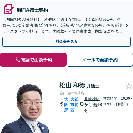
顧問弁護士契約
【初回相談30分無料】【外国人弁護士が在籍】【南森町徒歩1分】グ
ローバルな企業法務に定評あり。英語が堪能／豊富な経験がある弁護
士・スタッフが担当します。国際取引／契約書作成／国際訴訟を代
行。外国人労働者を雇用した企業ご相談ください。
料金表を見る
電話で面談予約
メールで面談予約
松山 和徳
弁護士
谷口法律事務所
北新地駅
営業時間：10:00~
大
大阪
20:00（日曜日）
阪
市北
から徒歩8
|
府
区
分