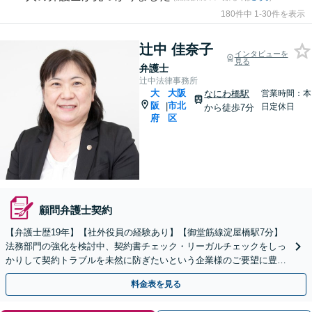
180件中 1-30件を表示
辻中 佳奈子
インタビューを
見る
弁護士
辻中法律事務所
大
大阪
なにわ橋駅
営業時間：本
阪
市北
|
日定休日
から徒歩7分
府
区
顧問弁護士契約
【弁護士歴19年】【社外役員の経験あり】【御堂筋線淀屋橋駅7分】
法務部門の強化を検討中、契約書チェック・リーガルチェックをしっ
かりして契約トラブルを未然に防ぎたいという企業様のご要望に豊富
な経験と実績でご対応いたします
料金表を見る