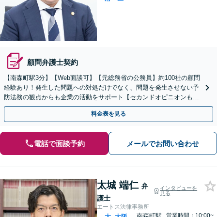
顧問弁護士契約
【南森町駅3分】【Web面談可】【元総務省の公務員】約100社の顧問
経験あり！発生した問題への対処だけでなく、問題を発生させない予
防法務の観点からも企業の活動をサポート【セカンドオピニオンも
可】【初回相談30分無料】【土日祝・夜間対応可】
料金表を見る
電話で面談予約
メールでお問い合わせ
太城 端仁
弁
インタビューを
見る
護士
エートス法律事務所
南森町駅
営業時間：10:00~
大
大阪