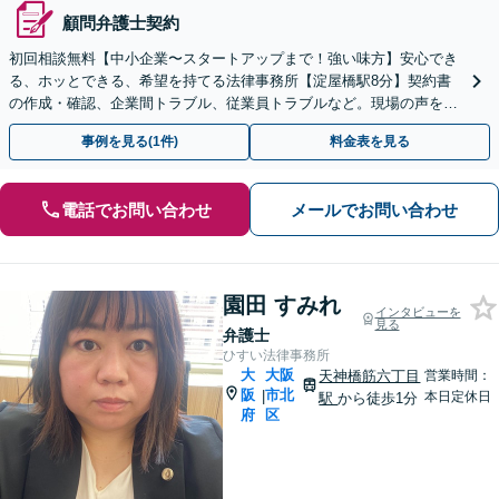
顧問弁護士契約
初回相談無料【中小企業〜スタートアップまで！強い味方】安心でき
る、ホッとできる、希望を持てる法律事務所【淀屋橋駅8分】契約書
の作成・確認、企業間トラブル、従業員トラブルなど。現場の声を大
切にする姿勢で、よりよい解決を目指します。
事例を見る(1件)
料金表を見る
電話でお問い合わせ
メールでお問い合わせ
園田 すみれ
インタビューを
見る
弁護士
ひすい法律事務所
大
大阪
天神橋筋六丁目
営業時間：
阪
市北
|
本日定休日
駅
から徒歩1分
府
区