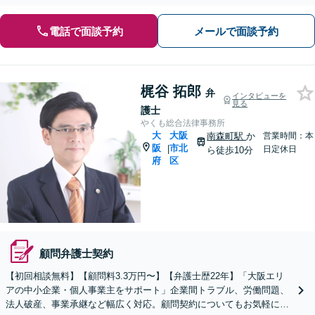
電話で面談予約
メールで面談予約
梶谷 拓郎
弁
インタビューを
見る
護士
やくも総合法律事務所
大
大阪
南森町駅
か
営業時間：本
阪
市北
|
日定休日
ら徒歩10分
府
区
顧問弁護士契約
【初回相談無料】【顧問料3.3万円〜】【弁護士歴22年】「大阪エリ
アの中小企業・個人事業主をサポート」企業間トラブル、労働問題、
法人破産、事業承継など幅広く対応。顧問契約についてもお気軽にご