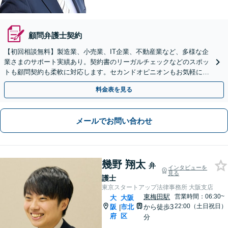
顧問弁護士契約
【初回相談無料】製造業、小売業、IT企業、不動産業など、多様な企
業さまのサポート実績あり。契約書のリーガルチェックなどのスポッ
トも顧問契約も柔軟に対応します。セカンドオピニオンもお気軽に
【北新地駅1分】
料金表を見る
メールでお問い合わせ
幾野 翔太
弁
インタビューを
見る
護士
東京スタートアップ法律事務所 大阪支店
東梅田駅
営業時間：06:30~
大
大阪
22:00（土日祝日）
阪
市北
から徒歩3
|
府
区
分