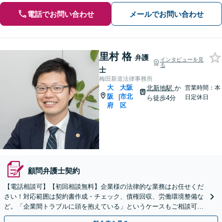
電話でお問い合わせ
メールでお問い合わせ
里村 格
弁護
インタビューを見
る
士
梅田新道法律事務所
大
大阪
北新地駅
か
営業時間：本
阪
市北
|
日定休日
ら徒歩4分
府
区
顧問弁護士契約
【電話相談可】【初回相談無料】企業様の法律的な業務はお任せくだ
さい！対応範囲は契約書作成・チェック、債権回収、労働環境整備な
ど。「企業間トラブルに頭を抱えている」というケースもご相談可能
です【Zooｍ相談可】【完全個室】【大阪天満宮駅すぐ】