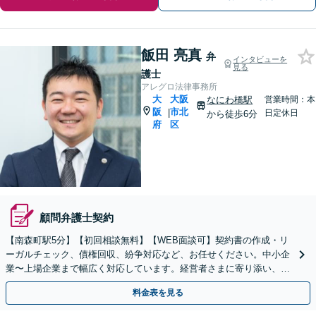
飯田 亮真
弁
インタビューを
見る
護士
アレグロ法律事務所
大
大阪
なにわ橋駅
営業時間：本
阪
市北
|
日定休日
から徒歩6分
府
区
顧問弁護士契約
【南森町駅5分】【初回相談無料】【WEB面談可】契約書の作成・リ
ーガルチェック、債権回収、紛争対応など、お任せください。中小企
業〜上場企業まで幅広く対応しています。経営者さまに寄り添い、背
中を後押しできるよう尽力いたします。
料金表を見る