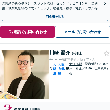
の実績のある事務所【スポット依頼・セカンドオピニオン可】契約
書・就業規則等の作成・チェック、取引先・顧客・社員トラブル等、
お気軽にご相談ください【事前予約で休日・夜間対応】
料金表を見る
電話でお問い合わせ
メールでお問い合わせ
川崎 賢介
弁護士
Authense法律事務所 大阪オフィス
大江橋駅
営業時間：00:00~
大
大阪
23:59（土日祝日）
阪
市北
から徒歩2
|
府
区
分
顧問弁護士契約