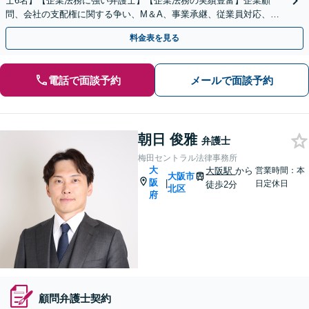
士6名】【企業法務に強い弁護士】【企業法務の実績豊富】企業顧
問、会社の支配権に関する争い、M＆A、事業承継、従業員対応、取
引先とトラブル、債権回収等につき豊富な対応実績
料金表を見る
電話で面談予約
メールで面談予約
朝日 俊雅
弁護士
梅田セントラル法律事務所
大
大阪駅
から
営業時間：本
大阪市
阪
|
日定休日
徒歩2分
北区
府
顧問弁護士契約