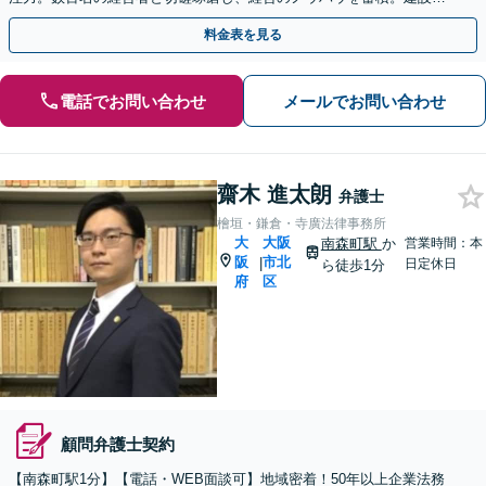
T業界を中心に多数の対応実績あり【休日・夜間対応】
料金表を見る
電話でお問い合わせ
メールでお問い合わせ
齋木 進太朗
弁護士
檜垣・鎌倉・寺廣法律事務所
大
大阪
南森町駅
か
営業時間：本
阪
市北
|
日定休日
ら徒歩1分
府
区
顧問弁護士契約
【南森町駅1分】【電話・WEB面談可】地域密着！50年以上企業法務