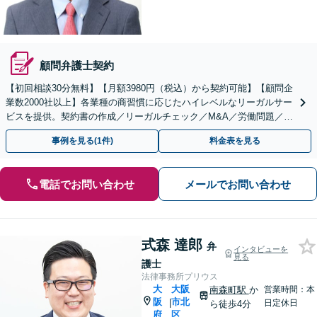
顧問弁護士契約
【初回相談30分無料】【月額3980円（税込）から契約可能】【顧問企
業数2000社以上】各業種の商習慣に応じたハイレベルなリーガルサー
ビスを提供。契約書の作成／リーガルチェック／M&A／労働問題／知
的財産等、お任せください【他士業連携可能】
事例を見る(1件)
料金表を見る
電話でお問い合わせ
メールでお問い合わせ
式森 達郎
弁
インタビューを
見る
護士
法律事務所プリウス
大
大阪
南森町駅
か
営業時間：本
阪
市北
|
日定休日
ら徒歩4分
府
区