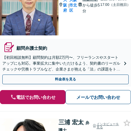
17:00（土日祝日）
阪
市北
から徒歩5
|
府
区
分
顧問弁護士契約
【初回相談無料】顧問契約は月額2万円〜、フリーランスやスタート
アップにも対応。事業拡大に集中いただけるよう、契約書のリーガル
チェックや労務トラブルなど、企業さまが抱える「法」の課題をトー
タルサポートします！【Web面談可】【南森町駅7分】
料金表を見る
電話でお問い合わせ
メールでお問い合わせ
三浦 宏太
弁
インタビューを
見る
護士