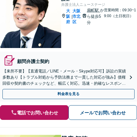
弁護士法人ニューステージ
扇町駅
か
営業時間：09:30~1
大
大阪
9:00（土日祝日）
阪
市北
ら徒歩5
|
府
区
分
顧問弁護士契約
【来所不要】【直通電話／LINE・メール・Skype対応可】訴訟の実績
多数あり【トラブル対処から予防法務まで一貫した対応が強み】債権
回収や契約書のチェックなど、幅広く対応。迅速・的確なレスポンス
で、経営視点でサポート【初回相談無料】
料金表を見る
電話でお問い合わせ
メールでお問い合わせ