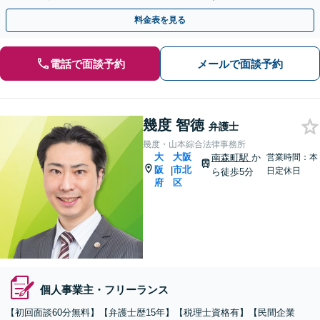
ください【顧問契約月2.2万円～】
料金表を見る
電話で面談予約
メールで面談予約
幾度 智徳
弁護士
幾度・山本綜合法律事務所
大
大阪
南森町駅
か
営業時間：本
阪
市北
|
日定休日
ら徒歩5分
府
区
個人事業主・フリーランス
【初回面談60分無料】【弁護士歴15年】【税理士資格有】【民間企業