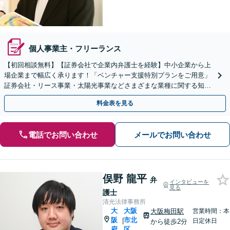
個人事業主・フリーランス
【初回相談無料】【証券会社で企業内弁護士を経験】中小企業から上
場企業まで幅広く承ります！「ベンチャー支援特別プランをご用意」
証券会社・リース事業・太陽光事業などさまざまな業種に関する知識
あり【メール相談可】【夜間面談対応】【大江橋駅3分】
料金表を見る
電話でお問い合わせ
メールでお問い合わせ
俣野 龍平
弁
インタビューを
見る
護士
清光法律事務所
大
大阪
大阪梅田駅
営業時間：本
阪
市北
|
日定休日
から徒歩2分
府
区