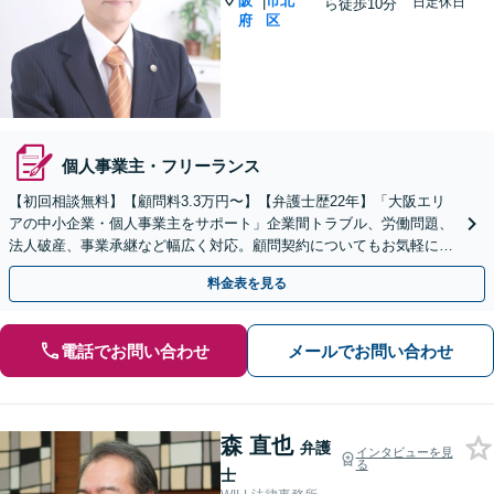
阪
市北
|
日定休日
ら徒歩10分
府
区
個人事業主・フリーランス
【初回相談無料】【顧問料3.3万円〜】【弁護士歴22年】「大阪エリ
アの中小企業・個人事業主をサポート」企業間トラブル、労働問題、
法人破産、事業承継など幅広く対応。顧問契約についてもお気軽にご
相談ください。【完全個室】【北浜駅徒歩10分】
料金表を見る
電話でお問い合わせ
メールでお問い合わせ
森 直也
弁護
インタビューを見
る
士