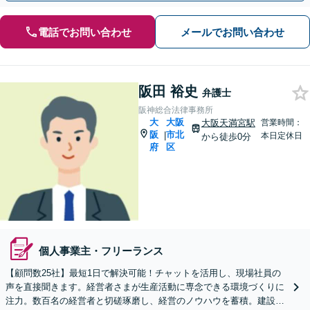
電話でお問い合わせ
メールでお問い合わせ
阪田 裕史
弁護士
阪神総合法律事務所
大
大阪
大阪天満宮駅
営業時間：
阪
市北
|
本日定休日
から徒歩0分
府
区
個人事業主・フリーランス
【顧問数25社】最短1日で解決可能！チャットを活用し、現場社員の
声を直接聞きます。経営者さまが生産活動に専念できる環境づくりに
注力。数百名の経営者と切磋琢磨し、経営のノウハウを蓄積。建設・I