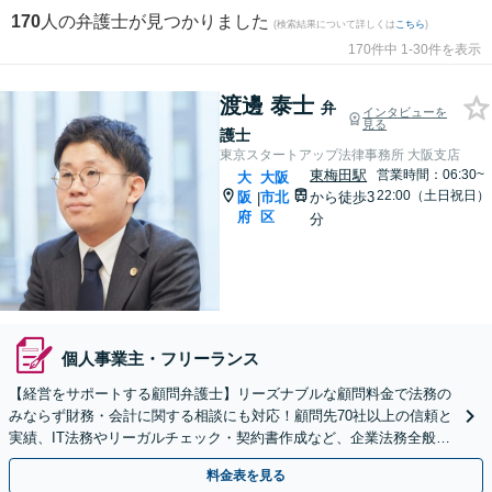
170
人の弁護士が見つかりました
(検索結果について詳しくは
こちら
)
170件中 1-30件を表示
渡邊 泰士
弁
インタビューを
見る
護士
東京スタートアップ法律事務所 大阪支店
東梅田駅
営業時間：06:30~
大
大阪
22:00（土日祝日）
阪
市北
から徒歩3
|
府
区
分
個人事業主・フリーランス
【経営をサポートする顧問弁護士】リーズナブルな顧問料金で法務の
みならず財務・会計に関する相談にも対応！顧問先70社以上の信頼と
実績、IT法務やリーガルチェック・契約書作成など、企業法務全般に
ついてお気軽にご相談ください。
料金表を見る