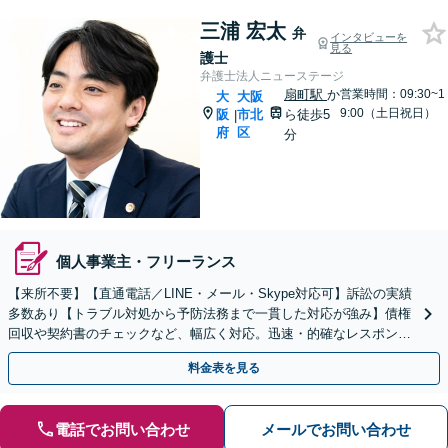
三浦 宏太
弁
インタビューを
見る
護士
弁護士法人ニューステージ
扇町駅
か
営業時間：09:30~1
大
大阪
9:00（土日祝日）
阪
市北
ら徒歩5
|
府
区
分
個人事業主・フリーランス
【来所不要】【直通電話／LINE・メール・Skype対応可】訴訟の実績
多数あり【トラブル対処から予防法務まで一貫した対応が強み】債権
回収や契約書のチェックなど、幅広く対応。迅速・的確なレスポンス
で、経営視点でサポート【初回相談無料】
料金表を見る
電話でお問い合わせ
メールでお問い合わせ