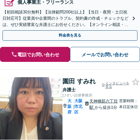
個人事業主・フリーランス
【初回相談30分無料】【法律顧問200社以上】【当日・夜間・土日祝
日対応可】従業員や企業間のトラブル、契約書の作成・チェックなど
は、ぜひ実績豊富な弁護士にお任せください。【オンライン相談・電
子契約に対応】
料金表を見る
電話でお問い合わせ
メールでお問い合わせ
園田 すみれ
インタビューを
見る
弁護士
ひすい法律事務所
大
大阪
天神橋筋六丁目
営業時間：
阪
市北
|
本日定休日
駅
から徒歩1分
府
区