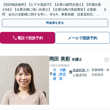
【初回相談無料】【ビデオ面談可】【企業の顧問弁護士】【所属弁護
士6名】【企業法務に強い弁護士】【企業法務の実績豊富】企業顧
問、会社の支配権に関する争い、M＆A、事業承継、従業員対応、取
引先とトラブル、債権回収等につき豊富な対応実績
料金表を見る
電話で面談予約
メールで面談予約
岡田 美彩
弁護士
小西法律事務所
大
大阪
南森町駅
か
営業時間：本
阪
市北
|
日定休日
ら徒歩5分
府
区