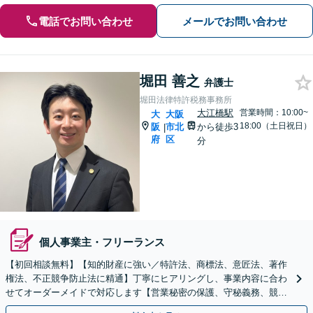
電話でお問い合わせ
メールでお問い合わせ
堀田 善之
弁護士
堀田法律特許税務事務所
大江橋駅
営業時間：10:00~
大
大阪
18:00（土日祝日）
阪
市北
から徒歩3
|
府
区
分
個人事業主・フリーランス
【初回相談無料】【知的財産に強い／特許法、商標法、意匠法、著作
権法、不正競争防止法に精通】丁寧にヒアリングし、事業内容に合わ
せてオーダーメイドで対応します【営業秘密の保護、守秘義務、競業
避止義務】【顧問契約可】【休日・夜間相談可】