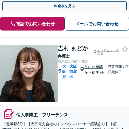
T業界を中心に多数の対応実績あり【休日・夜間対応】
料金表を見る
電話でお問い合わせ
メールでお問い合わせ
吉村 まどか
インタビューを
見る
弁護士
摂津総合法律事務所
大
大阪
なにわ橋駅
営業時間：本
阪
市北
|
日定休日
から徒歩7分
府
区
個人事業主・フリーランス
【北浜駅8分】【大手電力会社のインハウスローヤー経験あり】【顧