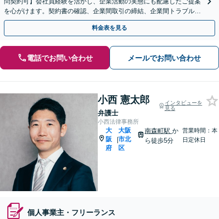
問契約可】会社員経験を活かし、企業活動の実態にも配慮したご提案
を心がけます。契約書の確認、企業間取引の締結、企業間トラブル、
不動産取引などお任せください【夜間相談可】
料金表を見る
電話でお問い合わせ
メールでお問い合わせ
小西 憲太郎
インタビューを
見る
弁護士
小西法律事務所
大
大阪
南森町駅
か
営業時間：本
阪
市北
|
日定休日
ら徒歩5分
府
区
個人事業主・フリーランス