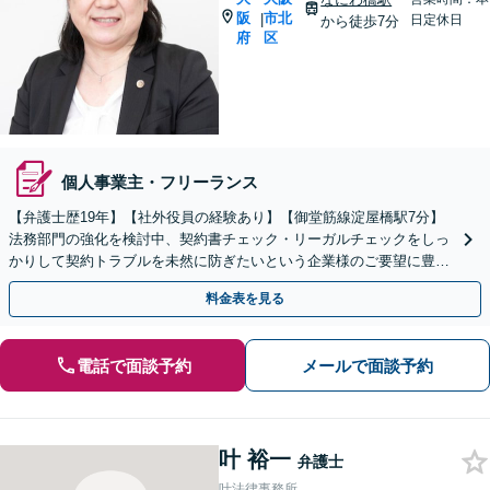
阪
市北
|
日定休日
から徒歩7分
府
区
個人事業主・フリーランス
【弁護士歴19年】【社外役員の経験あり】【御堂筋線淀屋橋駅7分】
法務部門の強化を検討中、契約書チェック・リーガルチェックをしっ
かりして契約トラブルを未然に防ぎたいという企業様のご要望に豊富
な経験と実績でご対応いたします
料金表を見る
電話で面談予約
メールで面談予約
叶 裕一
弁護士
叶法律事務所