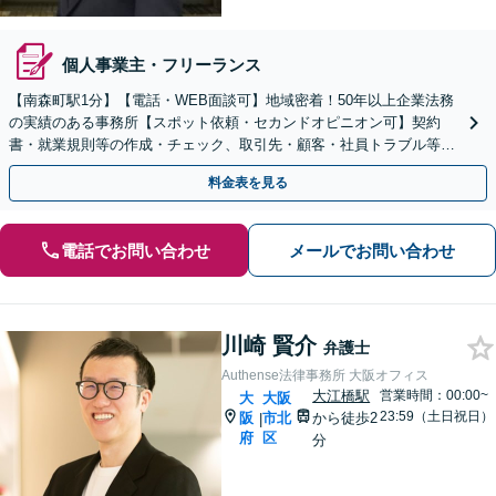
個人事業主・フリーランス
【南森町駅1分】【電話・WEB面談可】地域密着！50年以上企業法務
の実績のある事務所【スポット依頼・セカンドオピニオン可】契約
書・就業規則等の作成・チェック、取引先・顧客・社員トラブル等、
お気軽にご相談ください【事前予約で休日・夜間対応】
料金表を見る
電話でお問い合わせ
メールでお問い合わせ
川崎 賢介
弁護士
Authense法律事務所 大阪オフィス
大江橋駅
営業時間：00:00~
大
大阪
23:59（土日祝日）
阪
市北
から徒歩2
|
府
区
分