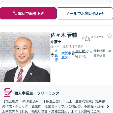
電話で面談予約
メールでお問い合わせ
佐々木 晋輔
インタビューを
見る
弁護士
佐々木・北野法律事務所
大
扇町駅
から
営業時間：本
大阪市
阪
|
日定休日
徒歩8分
北区
府
個人事業主・フリーランス
【電話相談・WEB面談可】【弁護士歴15年以上｜豊富な実績】契約書
の作成・チェック、企業間・従業員トラブルに対応◎。不動産・設備
工事業界をはじめ、幅広い業界・業種に対応。まずはお気軽にご相談