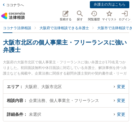
弁護士の方はこちら
ココナラへ
投稿する
探す
閲覧履歴
マイリスト
ログイン
ココナラ法律相談
大阪府で法律相談できる弁護士
大阪市で法律相談で
大阪市北区の個人事業主・フリーランスに強い
弁護士
大阪府の大阪市北区で個人事業主・フリーランスに強い弁護士が170名見つか
りました。初回面談無料や休日面談に対応している弁護士、解決事例を持つ弁
護士なども掲載中。企業法務に関係する顧問弁護士契約や契約書作成・リーガ
ルチェック、雇用契約書・就業規則作成等の細かな分野での絞り込み検索もで
き便利です。特に東京スタートアップ法律事務所 大阪支店の渡邊 泰士弁護士や
エリア
大阪府、大阪市北区
変更
阪神総合法律事務所の阪田 裕史弁護士、摂津総合法律事務所の吉村 まどか弁護
士のプロフィール情報や弁護士費用、強みなどが注目されています。『大阪市
相談内容
企業法務、個人事業主・フリーランス
変更
北区で土日や夜間に発生した個人事業主・フリーランスのトラブルを今すぐに
弁護士に相談したい』『個人事業主・フリーランスのトラブル解決の実績豊富
な近くの弁護士を検索したい』『初回相談無料で個人事業主・フリーランスを
詳細条件
未選択
変更
法律相談できる大阪市北区内の弁護士に相談予約したい』などでお困りの相談
者さんにおすすめです。