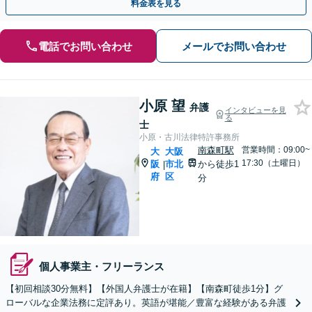
料金表を見る
電話でお問い合わせ
メールでお問い合わせ
小原 望
弁護
インタビューを見
る
士
小原・古川法律特許事務所
南森町駅
営業時間：09:00~
大
大阪
17:30（土曜日）
阪
市北
から徒歩1
|
府
区
分
個人事業主・フリーランス
【初回相談30分無料】【外国人弁護士が在籍】【南森町徒歩1分】グ
ローバルな企業法務に定評あり。英語が堪能／豊富な経験がある弁護