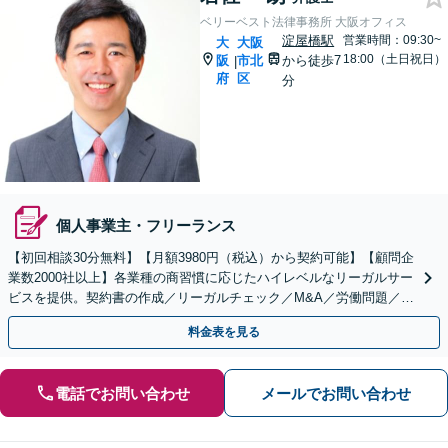
ベリーベスト法律事務所 大阪オフィス
淀屋橋駅
営業時間：09:30~
大
大阪
18:00（土日祝日）
阪
市北
から徒歩7
|
府
区
分
個人事業主・フリーランス
【初回相談30分無料】【月額3980円（税込）から契約可能】【顧問企
業数2000社以上】各業種の商習慣に応じたハイレベルなリーガルサー
ビスを提供。契約書の作成／リーガルチェック／M&A／労働問題／知
的財産等、お任せください【他士業連携可能】
料金表を見る
電話でお問い合わせ
メールでお問い合わせ