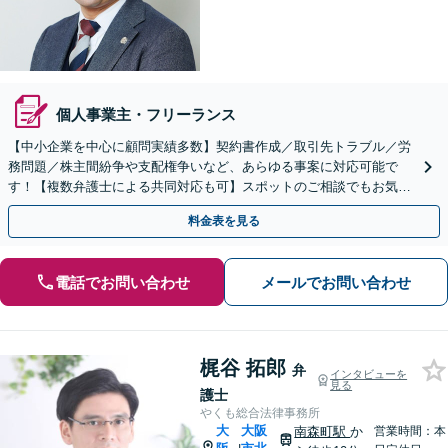
個人事業主・フリーランス
【中小企業を中心に顧問実績多数】契約書作成／取引先トラブル／労
務問題／株主間紛争や支配権争いなど、あらゆる事案に対応可能で
す！【複数弁護士による共同対応も可】スポットのご相談でもお気軽
にご連絡ください。【初回相談無料】【オンライン面談可】
料金表を見る
電話でお問い合わせ
メールでお問い合わせ
梶谷 拓郎
弁
インタビューを
見る
護士
やくも総合法律事務所
大
大阪
南森町駅
か
営業時間：本