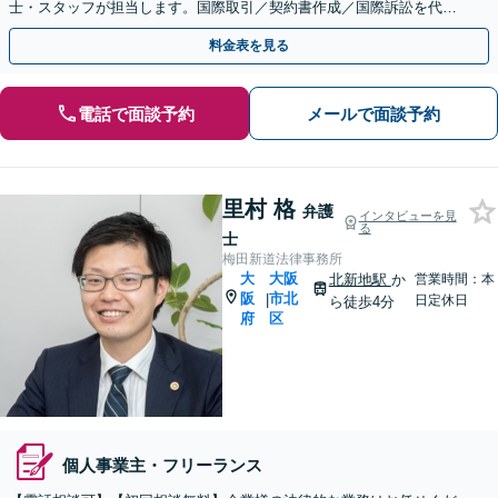
士・スタッフが担当します。国際取引／契約書作成／国際訴訟を代
行。外国人労働者を雇用した企業ご相談ください。
料金表を見る
電話で面談予約
メールで面談予約
里村 格
弁護
インタビューを見
る
士
梅田新道法律事務所
大
大阪
北新地駅
か
営業時間：本
阪
市北
|
日定休日
ら徒歩4分
府
区
個人事業主・フリーランス