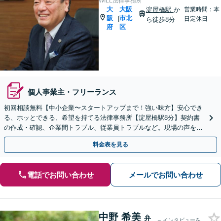
WILL法律事務所
大
大阪
淀屋橋駅
か
営業時間：本
阪
市北
|
日定休日
ら徒歩8分
府
区
個人事業主・フリーランス
初回相談無料【中小企業〜スタートアップまで！強い味方】安心でき
る、ホッとできる、希望を持てる法律事務所【淀屋橋駅8分】契約書
の作成・確認、企業間トラブル、従業員トラブルなど。現場の声を大
切にする姿勢で、よりよい解決を目指します。
料金表を見る
電話でお問い合わせ
メールでお問い合わせ
中野 希美
弁
インタビューを