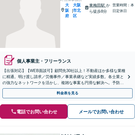
大
大阪
東梅田駅
か
営業時間：本
阪
市北
|
日定休日
ら徒歩8分
府
区
個人事業主・フリーランス
【出張対応】【WEB面談可】顧問先30社以上！不動産ほか多様な業種
に精通。明け渡し請求／労働事件／事業承継など実績多数。各士業と
の強力なネットワークを活かし、複雑な事案も円滑な解決へ。予防法
務から紛争案件まで幅広くサポート【休日・夜間対応】
料金表を見る
電話でお問い合わせ
メールでお問い合わせ