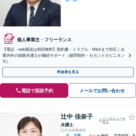
個人事業主・フリーランス
【電話・web面談は初回無料】契約書・トラブル・M&Aまで対応｜企
業内外の経験弁護士が継続サポート（顧問契約・セカンドオピニオン
可）
料金表を見る
電話で面談予約
メールでお問い合わせ
辻中 佳奈子
インタビューを
見る
弁護士
辻中法律事務所
大
大阪
なにわ橋駅
営業時間：本