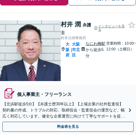
村井 潤
弁護
インタビューを見
る
士
村井法律事務所
なにわ橋駅
営業時間：10:00~
大
大阪
12:00（土曜日）
阪
市北
から徒歩5
|
府
区
分
個人事業主・フリーランス
【北浜駅徒歩5分】【弁護士歴30年以上】【上場企業の社外監査役】
契約書の作成、トラブルの対応、取締役会・監査役会の運営など、幅
広く対応しています。健全な企業運営に向けて丁寧なサポートを提供
いたしますので、ぜひご相談ください。【Web面談可】
料金表を見る