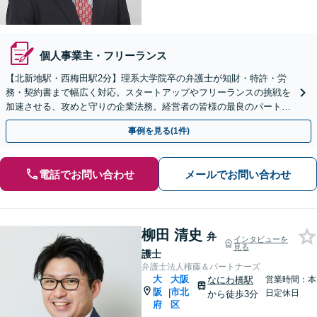
個人事業主・フリーランス
【北新地駅・西梅田駅2分】理系大学院卒の弁護士が知財・特許・労
務・契約書まで幅広く対応。スタートアップやフリーランスの挑戦を
加速させる、攻めと守りの企業法務。経営者の皆様の最良のパートナ
ーとして伴走いたします。法人破産も対応【初回相談無料】
事例を見る(1件)
電話でお問い合わせ
メールでお問い合わせ
柳田 清史
弁
インタビューを
見る
護士
弁護士法人権藤＆パートナーズ
大
大阪
なにわ橋駅
営業時間：本
阪
市北
|
日定休日
から徒歩3分
府
区