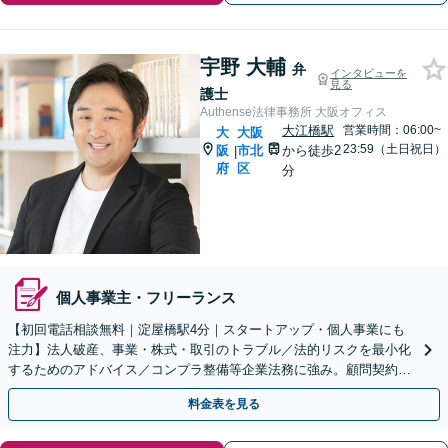
宇野 大輔
弁
インタビューを
見る
護士
Authense法律事務所 大阪オフィス
大江橋駅
営業時間：06:00~
大
大阪
23:59（土日祝日）
阪
市北
から徒歩2
|
府
区
分
個人事業主・フリーランス
【初回電話相談無料｜淀屋橋駅4分｜スタートアップ・個人事業にも
注力】法人破産、事業・株式・取引のトラブル／法的リスクを最小化
するためのアドバイス／コンプラ整備等企業法務に強み。顧問契約も
対応。攻めと守りの戦略で事業成長を全力でサポートします
料金表を見る