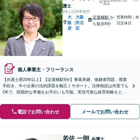
見る
護士
WILL法律事務所
大
大阪
淀屋橋駅
か
営業時間：本
阪
市北
|
日定休日
ら徒歩8分
府
区
個人事業主・フリーランス
【弁護士歴20年以上】【淀屋橋駅8分】事業承継、後継者問題、廃業
手続き、中小企業の法的課題を幅広くサポート。法律相談は何度でも
OKで、段階的な準備をお手伝いも可能。実現可能な経営戦略をとも
に模索いたします【元裁判官】【元家事調停官】
電話でお問い合わせ
メールでお問い合わせ
若佐 一朗
弁護士