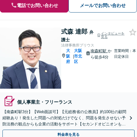
電話でお問い合わせ
メールでお問い合わせ
式森 達郎
弁
インタビューを
見る
護士
法律事務所プリウス
大
大阪
南森町駅
か
営業時間：本
阪
市北
|
日定休日
ら徒歩4分
府
区
個人事業主・フリーランス
【南森町駅3分】【Web面談可】【元総務省の公務員】約100社の顧問
経験あり！発生した問題への対処だけでなく、問題を発生させない予
防法務の観点からも企業の活動をサポート【セカンドオピニオンも
可】【初回相談30分無料】【土日祝・夜間対応可】
料金表を見る