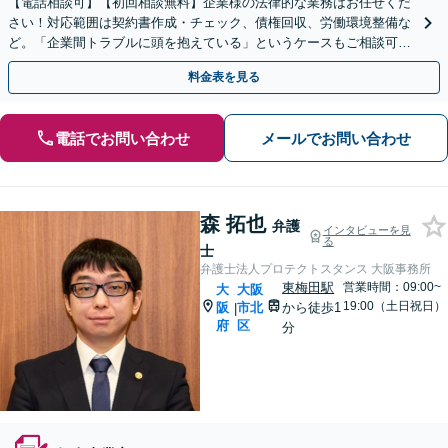
【電話相談可】【初回相談無料】企業様の法律的な業務はお任せくだ
さい！対応範囲は契約書作成・チェック、債権回収、労働環境整備な
ど。「企業間トラブルに頭を抱えている」というケースもご相談可能
です【Zooｍ相談可】【完全個室】【大阪天満宮駅すぐ】
料金表を見る
電話でお問い合わせ
メールでお問い合わせ
森 拓也
弁護
インタビューを見
る
士
弁護士法人プロテクトスタンス 大阪事務所
東梅田駅
営業時間：09:00~
大
大阪
19:00（土日祝日）
阪
市北
から徒歩1
|
府
区
分