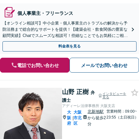
個人事業主・フリーランス
【オンライン相談可】中小企業・個人事業主のトラブルの解決から予
防法務まで総合的なサポートを提供！【建築会社・飲食関係の豊富な
顧問実績】Chatでスムーズな相談可！些細なことでもお気軽にご相談
ください【天神橋筋六丁目駅1分】【夜間・休日面談】
料金表を見る
電話でお問い合わせ
メールでお問い合わせ
山野 正樹
弁
インタビューを
見る
護士
アディーレ法律事務所 大阪支店
北新地駅
営業時間：09:00~
大
大阪
23:55（土日祝日）
阪
市北
から徒歩2
|
府
区
分