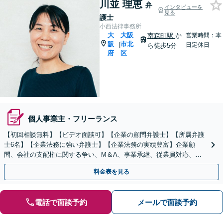
川並 理恵
弁
インタビューを
見る
護士
小西法律事務所
大
大阪
南森町駅
か
営業時間：本
阪
市北
|
日定休日
ら徒歩5分
府
区
個人事業主・フリーランス
【初回相談無料】【ビデオ面談可】【企業の顧問弁護士】【所属弁護
士6名】【企業法務に強い弁護士】【企業法務の実績豊富】企業顧
問、会社の支配権に関する争い、M＆A、事業承継、従業員対応、取
引先のトラブル、債権回収等につき豊富な対応実績
料金表を見る
電話で面談予約
メールで面談予約