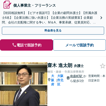
個人事業主・フリーランス
【初回相談無料】【ビデオ面談可】【企業の顧問弁護士】【所属弁護
士6名】【企業法務に強い弁護士】【企業法務の実績豊富】企業顧
問、会社の支配権に関する争い、M＆A、事業承継、従業員対応、取
引先とトラブル、債権回収等につき豊富な対応実績
料金表を見る
電話で面談予約
メールで面談予約
齋木 進太朗
弁護士
檜垣・鎌倉・寺廣法律事務所
大
大阪
南森町駅
か
営業時間：本
阪
市北
|
日定休日
ら徒歩1分
府
区