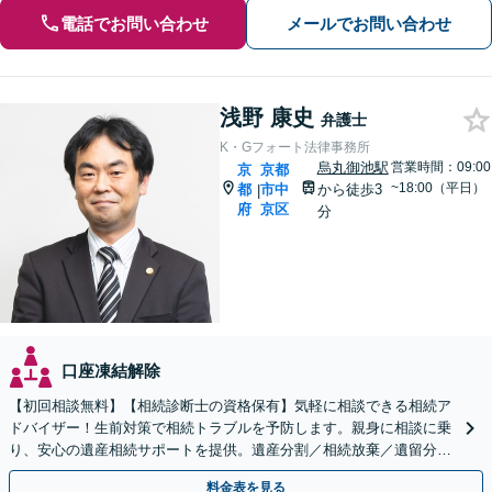
電話でお問い合わせ
メールでお問い合わせ
浅野 康史
弁護士
K・Gフォート法律事務所
烏丸御池駅
営業時間：09:00
京
京都
~18:00（平日）
都
市中
から徒歩3
|
府
京区
分
口座凍結解除
【初回相談無料】【相続診断士の資格保有】気軽に相談できる相続ア
ドバイザー！生前対策で相続トラブルを予防します。親身に相談に乗
り、安心の遺産相続サポートを提供。遺産分割／相続放棄／遺留分も
お任せ！【出張サポート】【完全個室】【丸太町駅6分】
料金表を見る