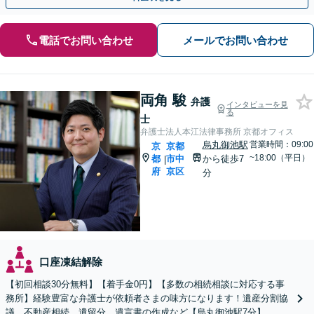
電話でお問い合わせ
メールでお問い合わせ
両角 駿
弁護
インタビューを見
る
士
弁護士法人本江法律事務所 京都オフィス
烏丸御池駅
営業時間：09:00
京
京都
~18:00（平日）
都
市中
から徒歩7
|
府
京区
分
口座凍結解除
【初回相談30分無料】【着手金0円】【多数の相続相談に対応する事
務所】経験豊富な弁護士が依頼者さまの味方になります！遺産分割協
議、不動産相続、遺留分、遺言書の作成など【烏丸御池駅7分】