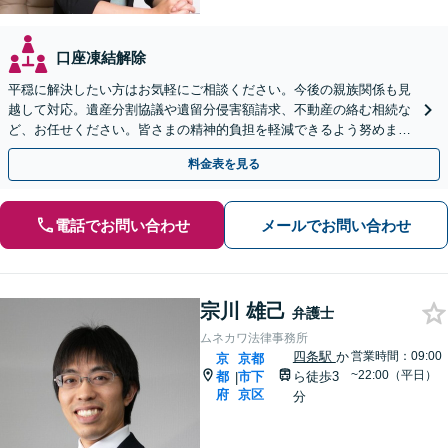
口座凍結解除
平穏に解決したい方はお気軽にご相談ください。今後の親族関係も見
越して対応。遺産分割協議や遺留分侵害額請求、不動産の絡む相続な
ど、お任せください。皆さまの精神的負担を軽減できるよう努めます
【完全個室】【休日・夜間は要相談】【丸太町駅3分】
料金表を見る
電話でお問い合わせ
メールでお問い合わせ
宗川 雄己
弁護士
ムネカワ法律事務所
四条駅
か
営業時間：09:00
京
京都
~22:00（平日）
都
市下
ら徒歩3
|
府
京区
分