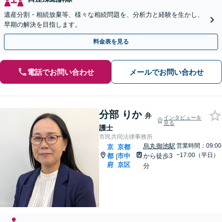
遺産分割・相続放棄等、様々な相続問題を、分析力と経験を生かし、
早期の解決を目指します。
料金表を見る
電話でお問い合わせ
メールでお問い合わせ
分部 りか
弁
インタビューを
見る
護士
市民共同法律事務所
烏丸御池駅
営業時間：09:00
京
京都
~17:00（平日）
都
市中
から徒歩3
|
府
京区
分