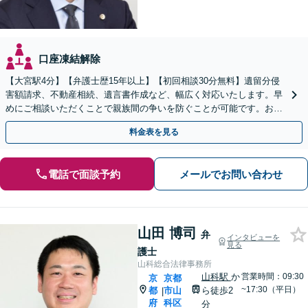
口座凍結解除
【大宮駅4分】【弁護士歴15年以上】【初回相談30分無料】遺留分侵
害額請求、不動産相続、遺言書作成など、幅広く対応いたします。早
めにご相談いただくことで親族間の争いを防ぐことが可能です。おひ
とりで悩まず、まずは弁護士にご相談ください。
料金表を見る
電話で面談予約
メールでお問い合わせ
山田 博司
弁
インタビューを
見る
護士
山科総合法律事務所
山科駅
か
営業時間：09:30
京
京都
~17:30（平日）
都
市山
ら徒歩2
|
府
科区
分