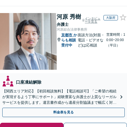
河原 秀樹
大阪府
インタビュ
ーを見る
弁護士
河原綜合法律事務所
営業時間：1
京都市
か
面談方法(対面・
らも相談
電話・ビデオな
0:00~20:00
受付中
ど)は応相談
（平日）
口座凍結解除
【関西エリア対応】【初回相談無料】【電話相談可】「ご希望の相続
が実現するよう丁寧にサポート」経験豊富な弁護士が上質なリーガル
サービスを提供します。遺言書作成から遺産分割協議まで幅広く対応
「他士業と連携してスムーズな解決」【休日・夜間相談可】
料金表を見る