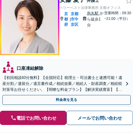
弁護士
ベリーベスト法律事務所 京都オフィス
烏丸駅
か
営業時間：09:30
京
京都
~21:00（平日）
都
市中
ら徒歩1
|
府
京区
分
口座凍結解除
【初回相談60分無料】【全国対応】税理士・司法書士と連携可能！遺
産分割／遺留分／遺言書作成／相続放棄／相続人・財産調査／相続税
対策等お任せください。【明瞭な料金プラン】【解決実績豊富】【電
話相談可】
料金表を見る
電話でお問い合わせ
メールでお問い合わせ