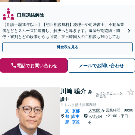
口座凍結解除
【弁護士歴10年以上】【初回相談無料】税理士や司法書士、不動産業
者などとスムーズに連携し、解決へと導きます。遺産分割協議・調
停・審判とどの段階からも可能。在日韓国人のご相談も対応しており
ます【休日・夜間相談可】【京都市役所前駅5分】
料金表を見る
電話でお問い合わせ
メールでお問い合わせ
川﨑 聡介
弁
インタビューを
見る
護士
アトム京都法律事務所
大宮駅
か
営業時間：09:00
京
京都
~21:00（平日）
都
市中
ら徒歩4
|
府
京区
分