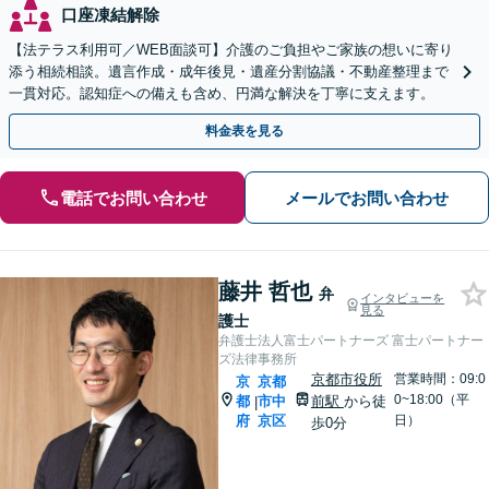
口座凍結解除
【法テラス利用可／WEB面談可】介護のご負担やご家族の想いに寄り
添う相続相談。遺言作成・成年後見・遺産分割協議・不動産整理まで
一貫対応。認知症への備えも含め、円満な解決を丁寧に支えます。
料金表を見る
電話でお問い合わせ
メールでお問い合わせ
藤井 哲也
弁
インタビューを
見る
護士
弁護士法人富士パートナーズ 富士パートナー
ズ法律事務所
京都市役所
営業時間：09:0
京
京都
0~18:00（平
都
市中
前駅
から徒
|
府
京区
日）
歩0分