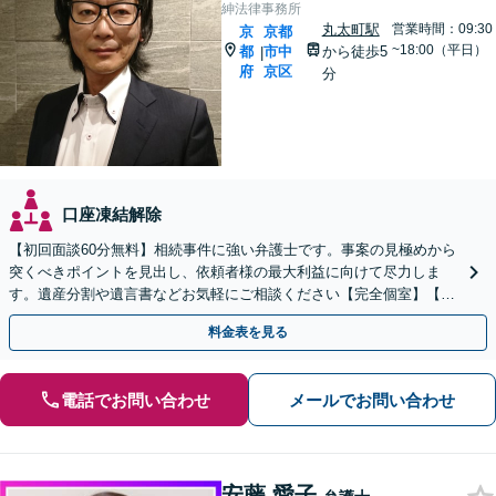
紳法律事務所
丸太町駅
営業時間：09:30
京
京都
~18:00（平日）
都
市中
から徒歩5
|
府
京区
分
口座凍結解除
【初回面談60分無料】相続事件に強い弁護士です。事案の見極めから
突くべきポイントを見出し、依頼者様の最大利益に向けて尽力しま
す。遺産分割や遺言書などお気軽にご相談ください【完全個室】【丸
太町駅5分】
料金表を見る
電話でお問い合わせ
メールでお問い合わせ
安藤 愛子