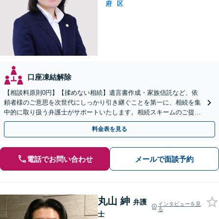
府
区
口座凍結解除
【相談料原則0円】【揉めない相続】遺言書作成・家族信託など、依
頼者様のご意思を次世代にしっかり引き継ぐことを第一に、相続を集
中的に取り扱う弁護士がサポートいたします。相続スキームのご提案
から遺言執行まで責任を持って対応させていただきます。
料金表を見る
電話でお問い合わせ
メールで面談予約
丸山 紳
弁護
インタビューを見
る
士