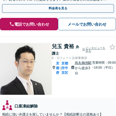
万円（税込）〜。【明瞭会計・スピード対応】【他士業連携】
料金表を見る
電話でお問い合わせ
メールでお問い合わせ
兒玉 貴裕
弁
インタビューを
見る
護士
K・Gフォート法律事務所
烏丸御池駅
営業時間：09:00
京
京都
~18:00（平日）
都
市中
から徒歩3
|
府
京区
分
口座凍結解除
相続に強い弁護士を探していませんか？【相続診断士の資格あり】