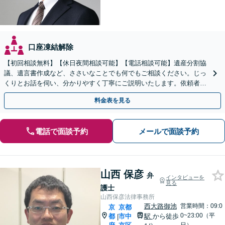
口座凍結解除
【初回相談無料】【休日夜間相談可能】【電話相談可能】遺産分割協
議、遺言書作成など、ささいなことでも何でもご相談ください。じっ
くりとお話を伺い、分かりやすく丁寧にご説明いたします。依頼者の
方の利益を最大化するために尽力いたします。
料金表を見る
電話で面談予約
メールで面談予約
山西 保彦
弁
インタビューを
見る
護士
山西保彦法律事務所
西大路御池
営業時間：09:0
京
京都
0~23:00（平
都
市中
駅
から徒歩
|