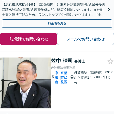
【烏丸御池駅徒歩1分】【出張訪問可】遺産分割協議/調停/遺留分侵害
額請求/相続人調査/遺言書作成など、幅広く対応いたします。また他
士業と連携可能なため、ワンストップでご相談いただけます。【土日
夜間対応】
料金表を見る
電話でお問い合わせ
メールでお問い合わせ
笠中 晴司
弁護士
丹波橋法律事務所
丹波橋駅
営業時間：09:00
京
京都
~17:00（平日）
都
市伏
から徒歩1
|
府
見区
分