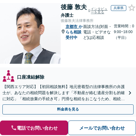
後藤 敦夫
兵庫県
インタビュ
ーを見る
弁護士
後藤敦夫法律事務所
営業時間：0
京都市
か
面談方法(対面・
らも相談
電話・ビデオな
9:00~18:00
受付中
ど)は応相談
（平日）
口座凍結解除
【関西エリア対応】【初回相談無料】地元密着型の法律事務所の弁護
士が、あなたの相続問題を解決します「不動産が絡む遺産分割も的確
に対応」「相続放棄の手続き可」円滑な相続をおこなうため、相続問
題は自分の代で解決しましょう【完全個室制】
料金表を見る
電話でお問い合わせ
メールでお問い合わせ