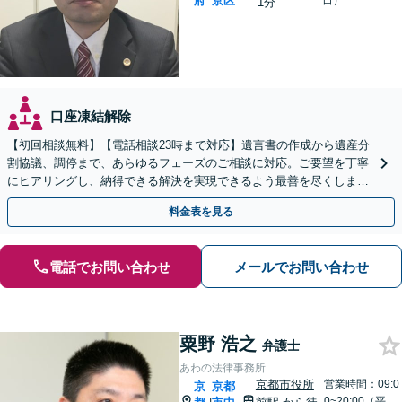
府
京区
日）
1分
口座凍結解除
【初回相談無料】【電話相談23時まで対応】遺言書の作成から遺産分
割協議、調停まで、あらゆるフェーズのご相談に対応。ご要望を丁寧
にヒアリングし、納得できる解決を実現できるよう最善を尽くします
【夜間・休日対応可】【西大路御池駅徒歩1分】
料金表を見る
電話でお問い合わせ
メールでお問い合わせ
粟野 浩之
弁護士
あわの法律事務所
京都市役所
営業時間：09:0
京
京都
0~20:00（平