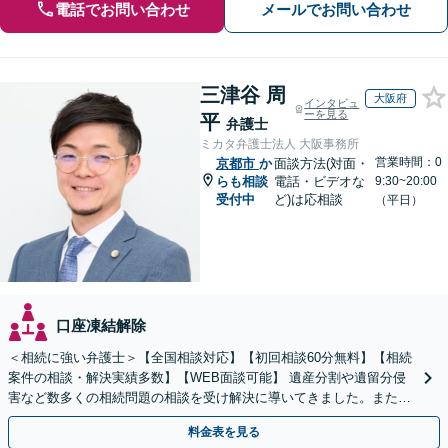
電話でお問い合わせ
メールでお問い合わせ
三津谷 周
大阪府
インタビュ
ーを見る
平
弁護士
ミカタ弁護士法人 大阪事務所
営業時間：0
京都市
か
面談方法(対面・
らも相談
電話・ビデオな
9:30~20:00
受付中
ど)は応相談
（平日）
口座凍結解除
＜相続に強い弁護士＞【全国相談対応】【初回相談60分無料】【相続
案件の相談・解決実績多数】【WEB面談可能】 遺産分割や遺留分侵
害など数多くの相続問題の相談を受け解決に導いてきました。また、
過去に１００件超の遺言作成のお手伝いをしました。
料金表を見る