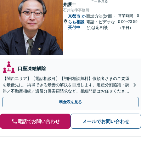
ーを見る
弁護士
石井法律事務所
営業時間：0
京都市
か
面談方法(対面・
らも相談
電話・ビデオな
0:00~23:59
受付中
ど)は応相談
（平日）
口座凍結解除
【関西エリア】【電話相談可】【初回相談無料】依頼者さまのご要望
を最優先に、納得できる最善の解決を目指します。遺産分割協議・調
停／不動産相続／遺留分侵害額請求など、相続問題はお任せください
【出張相談可】紛争化したトラブルのご相談も対応します
料金表を見る
電話でお問い合わせ
メールでお問い合わせ