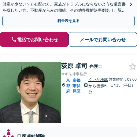
財産が少ない？と心配の方。家族がトラブルにならないような遺言書
を残したい方。不動産がらみの相続、その他多数解決事例あり。親身
に対応します【夜間・休日面談】【初回相談無料】
料金表を見る
電話でお問い合わせ
メールでお問い合わせ
荻原 卓司
弁護士
オギ法律事務所
くいな橋駅
営業時間：09:00
京
京都
~17:15（平日）
都
市伏
から徒歩6
|
府
見区
分
口座凍結解除