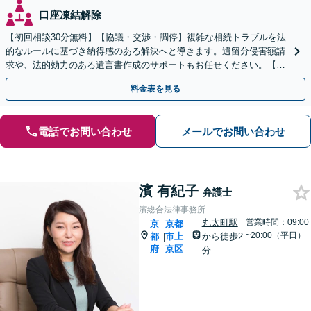
口座凍結解除
【初回相談30分無料】【協議・交渉・調停】複雑な相続トラブルを法
的なルールに基づき納得感のある解決へと導きます。遺留分侵害額請
求や、法的効力のある遺言書作成のサポートもお任せください。【京
阪丹波橋駅徒歩1分】【初回相談無料】
料金表を見る
電話でお問い合わせ
メールでお問い合わせ
濱 有紀子
弁護士
濱総合法律事務所
丸太町駅
営業時間：09:00
京
京都
~20:00（平日）
都
市上
から徒歩2
|
府
京区
分