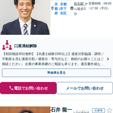
烏丸駅
か
営業時間：09:00
京
京都
~17:30（平日）
都
市下
ら徒歩3
|
府
京区
分
口座凍結解除
【初回相談30分無料】【弁護士経験15年以上】遺産分割協議・調停／
不動産を含む遺産分割／遺留分・寄与分など、相続のお困りごとはご
相談ください。企業の事業承継のご相談も承ります。遺言書作成など
生前対策もサポート【烏丸駅3分】【Web面談可】
料金表を見る
電話でお問い合わせ
メールでお問い合わせ
石井 龍一
兵庫県
インタビュ