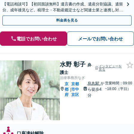
【電話相談可】【初回面談無料】遺言書の作成、遺産分割協議、遺留
分、成年後見など。税理士・不動産鑑定士など関連士業と連携し対応
可能です
料金表を見る
電話でお問い合わせ
メールでお問い合わせ
水野 彰子
弁
インタビューを
見る
護士
法律事務所なぎ
烏丸駅
か
営業時間：09:00
京
京都
~18:00（平日）
都
市中
ら徒歩4
|
府
京区
分
口座凍結解除