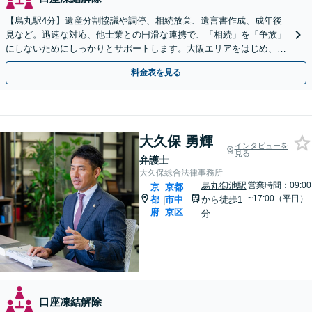
【烏丸駅4分】遺産分割協議や調停、相続放棄、遺言書作成、成年後
見など。迅速な対応、他士業との円滑な連携で、「相続」を「争族」
にしないためにしっかりとサポートします。大阪エリアをはじめ、出
張相談も対応します【Web面談可】【初回相談無料】
料金表を見る
大久保 勇輝
インタビューを
見る
弁護士
大久保総合法律事務所
烏丸御池駅
営業時間：09:00
京
京都
~17:00（平日）
都
市中
から徒歩1
|
府
京区
分
口座凍結解除