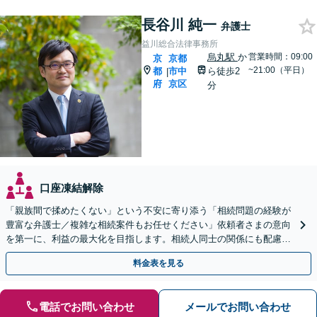
長谷川 純一
弁護士
益川総合法律事務所
烏丸駅
か
営業時間：09:00
京
京都
~21:00（平日）
都
市中
ら徒歩2
|
府
京区
分
口座凍結解除
「親族間で揉めたくない」という不安に寄り添う「相続問題の経験が
豊富な弁護士／複雑な相続案件もお任せください」依頼者さまの意向
を第一に、利益の最大化を目指します。相続人同士の関係にも配慮
し、きめ細やかに対応
料金表を見る
電話でお問い合わせ
メールでお問い合わせ