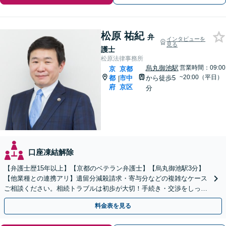
松原 祐紀
弁
インタビューを
見る
護士
松原法律事務所
烏丸御池駅
営業時間：09:00
京
京都
~20:00（平日）
都
市中
から徒歩5
|
府
京区
分
口座凍結解除
【弁護士歴15年以上】【京都のベテラン弁護士】【烏丸御池駅3分】
【他業種との連携アリ】遺留分減殺請求・寄与分などの複雑なケース
ご相談ください。相続トラブルは初歩が大切！手続き・交渉をしっか
りとサポートします。【初回面談無料】
料金表を見る