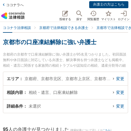
弁護士の方はこちら
ココナラへ
投稿する
探す
閲覧履歴
マイリスト
ログイン
ココナラ法律相談
京都府で法律相談できる弁護士
京都市で法律相談で
京都市の口座凍結解除に強い弁護士
京都府の京都市で口座凍結解除に強い弁護士が95名見つかりました。初回面談
無料や休日面談に対応している弁護士、解決事例を持つ弁護士なども掲載中。
相続・遺言に関係する家族間の相続トラブルや認知症の相続、遺産分割等の細
かな分野での絞り込み検索もでき便利です。特に弁護士法人富士パートナーズ
富士パートナーズ法律事務所の菊岡 隼生弁護士や弁護士法人富士パートナーズ
エリア
京都府、京都市北区、京都市上京区、京都市左京区、京都市中京区、京都市東山区、京都市下京区、京都市南区、京都市右京区、京都市伏見区、京都市山科区、京都市西京区
変更
富士パートナーズ法律事務所の徳安 勇佑弁護士、弁護士法人本江法律事務所 京
都オフィスの両角 駿弁護士のプロフィール情報や弁護士費用、強みなどが注目
相談内容
相続・遺言、口座凍結解除
変更
されています。『京都市で土日や夜間に発生した口座凍結解除のトラブルを今
すぐに弁護士に相談したい』『口座凍結解除のトラブル解決の実績豊富な近く
の弁護士を検索したい』『初回相談無料で口座凍結解除を法律相談できる京都
詳細条件
未選択
変更
市内の弁護士に相談予約したい』などでお困りの相談者さんにおすすめです。
95
人の弁護士が見つかりました
(検索結果について詳しくは
こちら
)