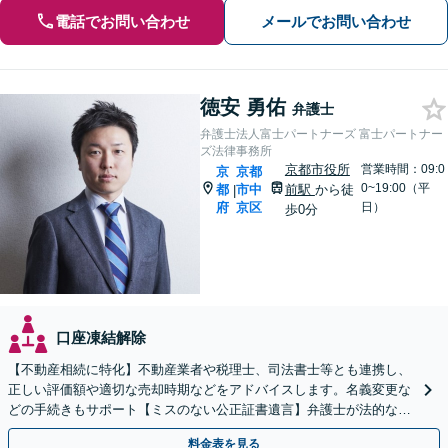
電話でお問い合わせ
メールでお問い合わせ
徳安 勇佑
弁護士
弁護士法人富士パートナーズ 富士パートナー
ズ法律事務所
京都市役所
営業時間：09:0
京
京都
0~19:00（平
都
市中
前駅
から徒
|
府
京区
日）
歩0分
口座凍結解除
【不動産相続に特化】不動産業者や税理士、司法書士等とも連携し、
正しい評価額や適切な売却時期などをアドバイスします。名義変更な
どの手続きもサポート【ミスのない公正証書遺言】弁護士が法的な観
点から遺言書を作成します。
料金表を見る