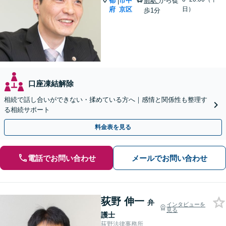
都
市中
前駅
から徒
|
府
京区
日）
歩1分
口座凍結解除
相続で話し合いができない・揉めている方へ｜感情と関係性も整理す
る相続サポート
料金表を見る
電話でお問い合わせ
メールでお問い合わせ
荻野 伸一
弁
インタビューを
見る
護士
荻野法律事務所