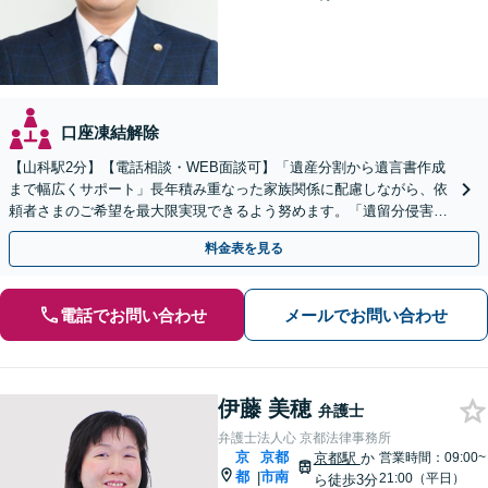
口座凍結解除
【山科駅2分】【電話相談・WEB面談可】「遺産分割から遺言書作成
まで幅広くサポート」長年積み重なった家族関係に配慮しながら、依
頼者さまのご希望を最大限実現できるよう努めます。「遺留分侵害額
請求／相続放棄／不動産・株式の相続／年金分割ほか」
料金表を見る
電話でお問い合わせ
メールでお問い合わせ
伊藤 美穂
弁護士
弁護士法人心 京都法律事務所
京
京都
京都駅
か
営業時間：09:00~
都
市南
|
21:00（平日）
ら徒歩3分