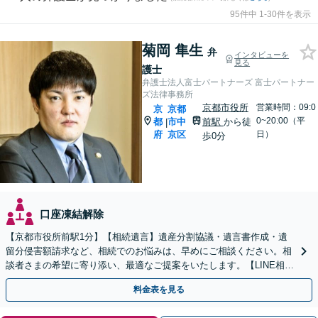
95件中 1-30件を表示
菊岡 隼生
弁
インタビューを
見る
護士
弁護士法人富士パートナーズ 富士パートナー
ズ法律事務所
京都市役所
営業時間：09:0
京
京都
0~20:00（平
都
市中
前駅
から徒
|
府
京区
日）
歩0分
口座凍結解除
【京都市役所前駅1分】【相続遺言】遺産分割協議・遺言書作成・遺
留分侵害額請求など、相続でのお悩みは、早めにご相談ください。相
談者さまの希望に寄り添い、最適なご提案をいたします。【LINE相談
可能】【土日対応可能】【初回面談1時間無料】
料金表を見る