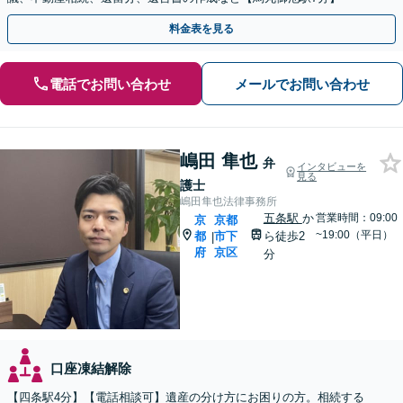
料金表を見る
電話でお問い合わせ
メールでお問い合わせ
嶋田 隼也
弁
インタビューを
見る
護士
嶋田隼也法律事務所
五条駅
か
営業時間：09:00
京
京都
~19:00（平日）
都
市下
ら徒歩2
|
府
京区
分
口座凍結解除
【四条駅4分】【電話相談可】遺産の分け方にお困りの方。相続する