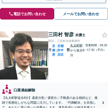
電話でお問い合わせ
メールでお問い合わせ
三田村 智彦
弁護士
西谷・三田村法律事務所
丸太町駅
営業時間：09:30
京
京都
~17:30（平日）
都
市中
から徒歩8
|
府
京区
分
口座凍結解除
【丸太町駅徒歩8分】遺産分割／遺留分／不動産のある相続など、複
雑で長期化しがちな問題に注力しています。「円満解決」を目指し
て、あなたに寄り添った提案をします。遺言作成など終活支援は１１