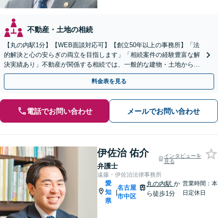
不動産・土地の相続
【丸の内駅1分】【WEB面談対応可】【創立50年以上の事務所】「法
的解決と心の安らぎの両立を目指します」「相続案件の経験豊富な解
決実績あり」不動産が関係する相続では、一般的な建物・土地から農
地まで幅広く対応いたします。【休日・夜間相談可】
料金表を見る
電話でお問い合わせ
メールでお問い合わせ
伊佐治 佑介
インタビューを
見る
弁護士
遠藤・伊佐治法律事務所
愛
丸の内駅
か
営業時間：本
名古屋
知
|
日定休日
ら徒歩1分
市中区
県