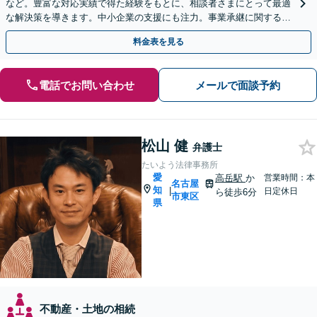
など。豊富な対応実績で得た経験をもとに、相談者さまにとって最適
な解決策を導きます。中小企業の支援にも注力。事業承継に関する内
容もお気軽にご相談ください【初回面談無料】
料金表を見る
電話でお問い合わせ
メールで面談予約
松山 健
弁護士
たいよう法律事務所
愛
高岳駅
か
営業時間：本
名古屋
知
|
日定休日
ら徒歩6分
市東区
県
不動産・土地の相続