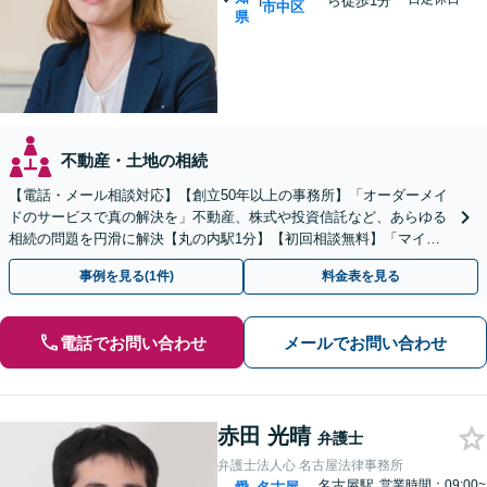
ら徒歩1分
市中区
県
不動産・土地の相続
【電話・メール相談対応】【創立50年以上の事務所】「オーダーメイ
ドのサービスで真の解決を」不動産、株式や投資信託など、あらゆる
相続の問題を円滑に解決【丸の内駅1分】【初回相談無料】「マイナ
スの財産がある場合には相続放棄をご検討ください」
事例を見る(1件)
料金表を見る
電話でお問い合わせ
メールでお問い合わせ
赤田 光晴
弁護士
弁護士法人心 名古屋法律事務所
名古屋駅
営業時間：09:00~