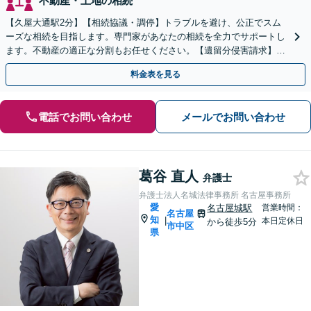
不動産・土地の相続
【久屋大通駅2分】【相続協議・調停】トラブルを避け、公正でスム
ーズな相続を目指します。専門家があなたの相続を全力でサポートし
ます。不動産の適正な分割もお任せください。【遺留分侵害請求】
【相続放棄】も対応可能です。
料金表を見る
電話でお問い合わせ
メールでお問い合わせ
葛谷 直人
弁護士
弁護士法人名城法律事務所 名古屋事務所
愛
名古屋城駅
営業時間：
名古屋
知
|
本日定休日
から徒歩5分
市中区
県