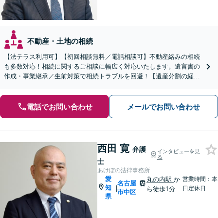
不動産・土地の相続
【法テラス利用可】【初回相談無料／電話相談可】不動産絡みの相続
も多数対応！相続に関するご相談に幅広く対応いたします。遺言書の
作成・事業継承／生前対策で相続トラブルを回避！【遺産分割の経験
豊富】相続放棄／寄与分／財産調査など【伏見駅1分】
電話でお問い合わせ
メールでお問い合わせ
西田 寛
弁護
インタビューを見
る
士
あけぼの法律事務所
愛
丸の内駅
か
営業時間：本
名古屋
知
|
日定休日
ら徒歩1分
市中区
県