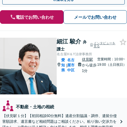
電話でお問い合わせ
メールでお問い合わせ
細江 駿介
弁
インタビューを
見る
護士
名古屋H＆Y法律事務所
伏見駅
営業時間：10:00~
愛
名古
19:00（土日祝日）
知
屋市
から徒歩
|
県
中区
1分
不動産・土地の相続
【伏見駅１分】【初回相談60分無料】遺産分割協議・調停、遺留分侵
害額請求、遺言書など相続問題はご相談ください。粘り強い交渉力を