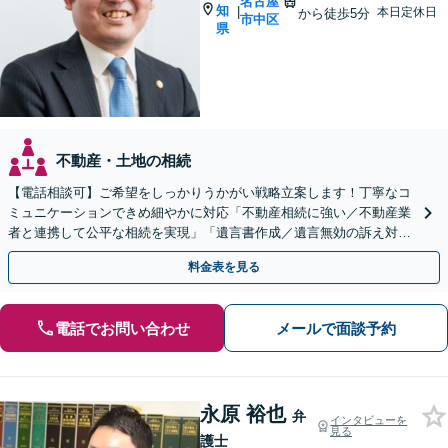
名古屋
知
|
本日定休日
から徒歩5分
市中区
県
不動産・土地の相続
【電話相談可】ご希望をしっかりうかがい戦略立案します！丁寧なコ
ミュニケーションできめ細やかに対応「不動産相続に強い／不動産業
者と連携して公平な相続を実現」「遺言書作成／遺言無効の訴え対応
可」【完全個室対応】【バリアフリー】
料金表を見る
電話でお問い合わせ
メールで面談予約
永原 裕也
弁
インタビューを
見る
護士