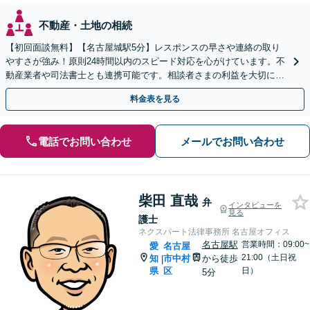
不動産・土地の相続
【初回面談無料】【名古屋城駅5分】レスポンスの早さや連絡の取り
やすさが強み！原則24時間以内のスピード対応を心がけています。不
動産業者や司法書士とも連携可能です。相談者さまの利益を大切にい
たします。【完全個室】
料金表を見る
電話でお問い合わせ
メールでお問い合わせ
柴田 直哉
弁
インタビューを
見る
護士
ネクスパート法律事務所 名古屋オフィス
名古屋駅
営業時間：09:00~
愛
名古屋
21:00（土日祝
知
市中村
から徒歩
|
県
区
日）
5分