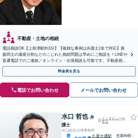
不動産・土地の相続
電話相談OK【上前津駅約3分】【複雑な事例は弁護士2名で対応】親
族同士の遺産分割などのこじれた相続問題は早めにご相談を！LINEや
直通電話でのご連絡／オンライン・出張相談も可能です。不動産相続
／相続放棄／寄与分／遺言書作成【初回相談無料】
料金表を見る
電話でお問い合わせ
メールでお問い合わせ
水口 哲也
弁
インタビューを
見る
護士
水口綜合法律事務所
愛
久屋大通駅
営業時間：