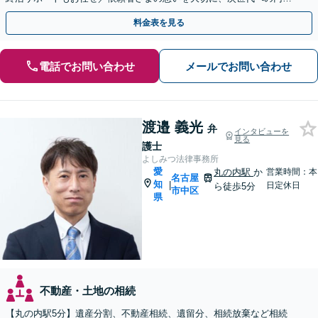
な財産承継をお手伝いします」【休日・夜間相談可】
料金表を見る
電話でお問い合わせ
メールでお問い合わせ
渡邉 義光
弁
インタビューを
見る
護士
よしみつ法律事務所
愛
丸の内駅
か
営業時間：本
名古屋
知
|
日定休日
ら徒歩5分
市中区
県
不動産・土地の相続
【丸の内駅5分】遺産分割、不動産相続、遺留分、相続放棄など相続