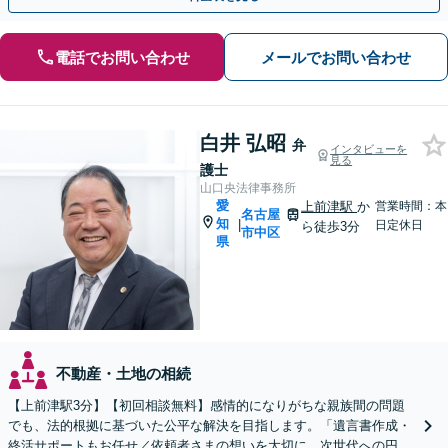
電話でお問い合わせ
メールでお問い合わせ
白井 弘昭
弁
インタビューを
見る
護士
山口央法律事務所
愛
上前津駅
か
営業時間：本
名古屋
知
|
日定休日
ら徒歩3分
市中区
県
不動産・土地の相続
【上前津駅3分】【初回相談無料】感情的になりがちな親族間の問題
でも、法的根拠に基づいた公平な解決を目指します。「遺言書作成・
終活サポートもお任せ／依頼者さまの想いを大切に、次世代への円滑