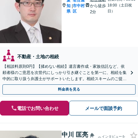
愛
名古屋
18:00（土日祝
知
市中村
から徒歩
|
県
区
日）
2分
不動産・土地の相続
【相談料原則0円】【揉めない相続】遺言書作成・家族信託など、依
頼者様のご意思を次世代にしっかり引き継ぐことを第一に、相続を集
中的に取り扱う弁護士がサポートいたします。相続スキームのご提案
から遺言執行まで責任を持って対応させていただきます。
料金表を見る
電話でお問い合わせ
メールで面談予約
中川 匡亮
弁
インタビューを