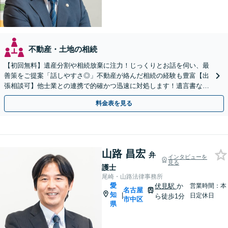
不動産・土地の相続
【初回無料】遺産分割や相続放棄に注力！じっくりとお話を伺い、最
善策をご提案「話しやすさ◎」不動産が絡んだ相続の経験も豊富【出
張相談可】他士業との連携で的確かつ迅速に対処します！遺言書など
生前対策も【丸の内駅2分】
料金表を見る
山路 昌宏
弁
インタビューを
見る
護士
尾崎・山路法律事務所
愛
伏見駅
か
営業時間：本
名古屋
知
|
日定休日
ら徒歩1分
市中区
県