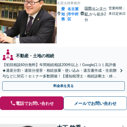
永原法律事務所
国際センター
営業時間：
愛
名古屋
本日定休日
知
市中村
駅
から徒歩2
|
県
区
分
不動産・土地の相続
【初回相談60分無料】年間相続相談200件以上！Google口コミ高評価
★遺産分割・遺留分侵害・相続放棄・使い込み・遺言書作成・生前贈
与などに対応！セミナー多数開催！【通知税理士・相続診断士・終活
カウンセラー】【国際センター駅徒歩3分】
料金表を見る
電話でお問い合わせ
メールでお問い合わせ