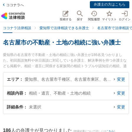
弁護士の方はこちら
ココナラへ
投稿する
探す
閲覧履歴
マイリスト
ログイン
ココナラ法律相談
愛知県で法律相談できる弁護士
名古屋市で法律相談
名古屋市の不動産・土地の相続に強い弁護士
愛知県の名古屋市で不動産・土地の相続に強い弁護士が186名見つかりまし
た。初回面談無料や休日面談に対応している弁護士、解決事例を持つ弁護士な
ども掲載中。相続・遺言に関係する家族間の相続トラブルや認知症の相続、遺
産分割等の細かな分野での絞り込み検索もでき便利です。特に弁護士法人ALG
＆Associates 名古屋法律事務所の井本 敬善弁護士やTK法律事務所の立川 諒輔
エリア
愛知県、名古屋市千種区、名古屋市東区、名古屋市北区、名古屋市西区、名古屋市中村区、名古屋市中区、名古屋市昭和区、名古屋市瑞穂区、名古屋市熱田区、名古屋市中川区、名古屋市港区、名古屋市南区、名古屋市守山区、名古屋市緑区、名古屋市名東区、名古屋市天白区
変更
弁護士、山口央法律事務所の白井 弘昭弁護士のプロフィール情報や弁護士費
用、強みなどが注目されています。『名古屋市で土日や夜間に発生した不動
相談内容
相続・遺言、不動産・土地の相続
変更
産・土地の相続のトラブルを今すぐに弁護士に相談したい』『不動産・土地の
相続のトラブル解決の実績豊富な近くの弁護士を検索したい』『初回相談無料
で不動産・土地の相続を法律相談できる名古屋市内の弁護士に相談予約した
詳細条件
未選択
変更
い』などでお困りの相談者さんにおすすめです。
186
人の弁護士が見つかりました
(検索結果について詳しくは
こちら
)