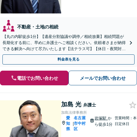
不動産・土地の相続
【丸の内駅徒歩1分】【遺産分割協議や調停／相続放棄】相続問題が
長期化する前に、早めに弁護士へご相談ください。依頼者さまが納得
できる解決へ向けて尽力いたします【法テラス可】【休日・夜間対
応】【初回相談30分無料】遺言書作成もお任せください。
料金表を見る
電話でお問い合わせ
メールでお問い合わせ
加島 光
弁護士
加島法律事務所
愛
名古屋
岩塚駅
か
営業時間：本
知
市中村
|
日定休日
ら徒歩1分
県
区