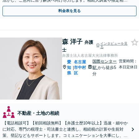
活かし、ご意向に沿う解決へ向け尽力します。相続人調査や推定相続
人廃除など複雑な件もご相談ください【土日祝対応可】
料金表を見る
森 洋子
弁護
インタビューを見
る
士
弁護士法人名古屋大光法律事務所
国際センター
営業時間：
愛
名古屋
本日定休日
知
市中村
駅
から徒歩5
|
県
区
分
不動産・土地の相続
【電話相談可】【初回相談無料】【弁護士歴10年以上】迅速・細やか
に対応。専門の税理士・司法書士と連携し、相続税の計算や生前対
策、登記などもサポートします。コミュニケーションを大事にし、よ