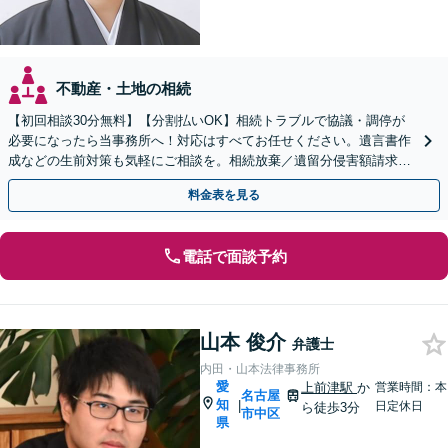
不動産・土地の相続
【初回相談30分無料】【分割払いOK】相続トラブルで協議・調停が
必要になったら当事務所へ！対応はすべてお任せください。遺言書作
成などの生前対策も気軽にご相談を。相続放棄／遺留分侵害額請求求
／成年後見など【丸の内駅4分】【完全個室】
料金表を見る
電話で面談予約
山本 俊介
弁護士
内田・山本法律事務所
愛
上前津駅
か
営業時間：本
名古屋
知
|
日定休日
ら徒歩3分
市中区
県