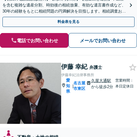
を含む複雑な遺産分割、時効後の相続放棄、有効な遺言書作成など、
30年の経験をもとに相続問題の円満解決を目指します。相続調査お任
せパックあり【出張対応可】【夜間休日対応】
料金表を見る
電話でお問い合わせ
メールでお問い合わせ
伊藤 幸紀
弁護士
伊藤幸紀法律事務所
愛
久屋大通駅
営業時間：
名古屋
知
|
本日定休日
から徒歩2分
市東区
県