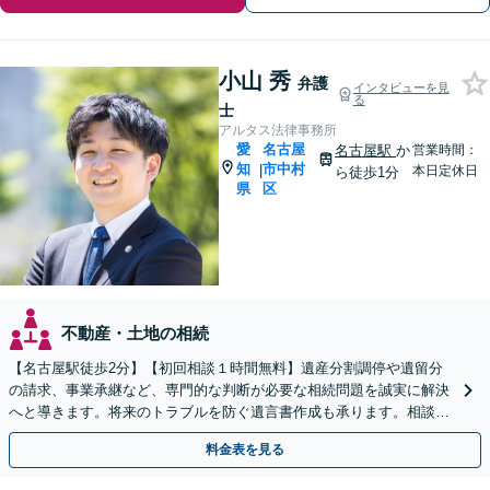
小山 秀
弁護
インタビューを見
る
士
アルタス法律事務所
愛
名古屋
名古屋駅
か
営業時間：
知
市中村
|
本日定休日
ら徒歩1分
県
区
不動産・土地の相続
【名古屋駅徒歩2分】【初回相談１時間無料】遺産分割調停や遺留分
の請求、事業承継など、専門的な判断が必要な相続問題を誠実に解決
へと導きます。将来のトラブルを防ぐ遺言書作成も承ります。相談し
て良かったとのお声あり。まずは一度ご相談ください。
料金表を見る