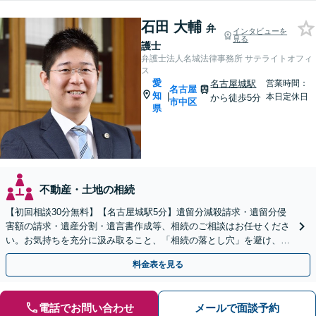
石田 大輔
弁
インタビューを
見る
護士
弁護士法人名城法律事務所 サテライトオフィ
ス
愛
名古屋城駅
営業時間：
名古屋
知
|
本日定休日
から徒歩5分
市中区
県
不動産・土地の相続
【初回相談30分無料】【名古屋城駅5分】遺留分減殺請求・遺留分侵
害額の請求・遺産分割・遺言書作成等、相続のご相談はお任せくださ
い。お気持ちを充分に汲み取ること、「相続の落とし穴」を避け、あ
らゆる可能性を把握することで最良の解決を目指します。
料金表を見る
電話でお問い合わせ
メールで面談予約