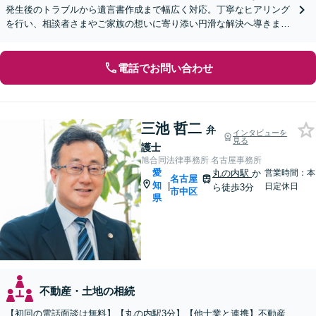
発生後のトラブルから遺言書作成まで幅広く対応。丁寧なヒアリング
を行い、相談者さまやご家族の想いに寄り添い円滑な解決へ導きます
【オンライン面談OK】【休日・夜間相談可】
電話でお問い合わせ
三池 哲二
弁
インタビューを
見る
護士
旭合同法律事務所 名古屋事務所
愛
丸の内駅
か
営業時間：本
名古屋
知
|
日定休日
ら徒歩3分
市中区
県
不動産・土地の相続
【初回の電話面談は無料】【丸の内駅3分】【他士業と連携】不動産