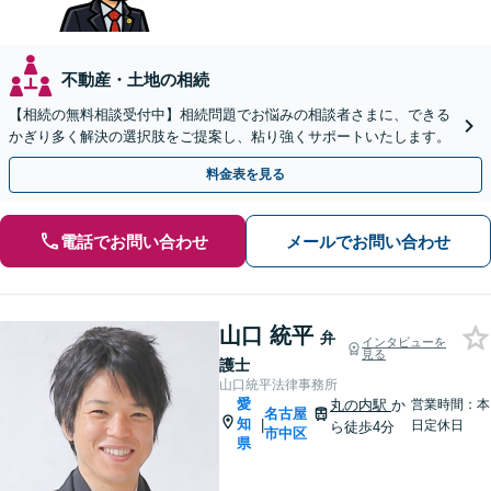
不動産・土地の相続
【相続の無料相談受付中】相続問題でお悩みの相談者さまに、できる
かぎり多く解決の選択肢をご提案し、粘り強くサポートいたします。
料金表を見る
電話でお問い合わせ
メールでお問い合わせ
山口 統平
弁
インタビューを
見る
護士
山口統平法律事務所
愛
丸の内駅
か
営業時間：本
名古屋
知
|
日定休日
ら徒歩4分
市中区
県