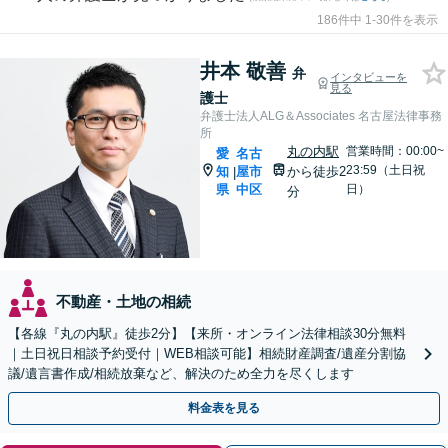
186件中 1-30件を表示
井本 敬善
弁
インタビューを
見る
護士
弁護士法人ALG＆Associates 名古屋法律事務
所
丸の内駅
営業時間：00:00~
愛
名古
23:59（土日祝
知
屋市
から徒歩2
|
県
中区
日）
分
不動産・土地の相続
【各線『丸の内駅』徒歩2分】【来所・オンライン法律相談30分無料
｜土日祝日相談予約受付｜WEB相談可能】相続財産調査/遺産分割協
議/遺言書作成/相続放棄など、解決のため全力を尽くします
料金表を見る