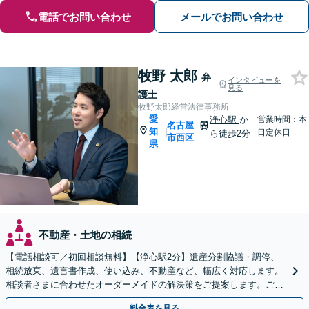
電話でお問い合わせ
メールでお問い合わせ
牧野 太郎
弁
インタビューを
見る
護士
牧野太郎経営法律事務所
愛
浄心駅
か
営業時間：本
名古屋
知
|
日定休日
ら徒歩2分
市西区
県
不動産・土地の相続
【電話相談可／初回相談無料】【浄心駅2分】遺産分割協議・調停、
相続放棄、遺言書作成、使い込み、不動産など、幅広く対応します。
相談者さまに合わせたオーダーメイドの解決策をご提案します。ご自
宅や病院への出張面談も可能です【WEB面談可】
料金表を見る