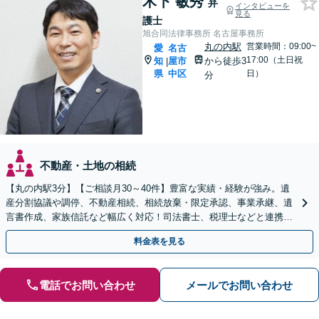
木下 敏秀
弁
インタビューを
見る
護士
旭合同法律事務所 名古屋事務所
丸の内駅
営業時間：09:00~
愛
名古
17:00（土日祝
知
屋市
から徒歩3
|
県
中区
日）
分
不動産・土地の相続
【丸の内駅3分】【ご相談月30～40件】豊富な実績・経験が強み。遺
産分割協議や調停、不動産相続、相続放棄・限定承認、事業承継、遺
言書作成、家族信託など幅広く対応！司法書士、税理士などと連携し
て円滑な問題解決を目指します。【初回面談無料】
料金表を見る
電話でお問い合わせ
メールでお問い合わせ