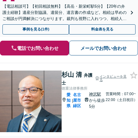
【電話相談可】【初回相談無料】【高岳・新栄町駅6分】【20年の弁
護士経験】遺産分割協議、遺留分、遺言書の作成など。相続は早めの
ご相談が円満解決につながります。裁判も視野に入れつつ、相続人同
士の関係性を壊さない解決方法を模索します
事例を見る(1件)
料金表を見る
電話でお問い合わせ
メールでお問い合わせ
杉山 清
弁護
インタビューを見
る
士
徳重法律事務所
神沢駅
営業時間：07:00~
愛
名古
22:00（土日祝日）
知
屋市
から徒歩
|
県
緑区
5分