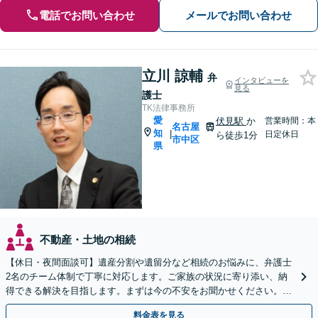
電話でお問い合わせ
メールでお問い合わせ
立川 諒輔
弁
インタビューを
見る
護士
TK法律事務所
愛
伏見駅
か
営業時間：本
名古屋
知
|
日定休日
ら徒歩1分
市中区
県
不動産・土地の相続
【休日・夜間面談可】遺産分割や遺留分など相続のお悩みに、弁護士
2名のチーム体制で丁寧に対応します。ご家族の状況に寄り添い、納
得できる解決を目指します。まずは今の不安をお聞かせください。
【メール・WEB相談可】
料金表を見る