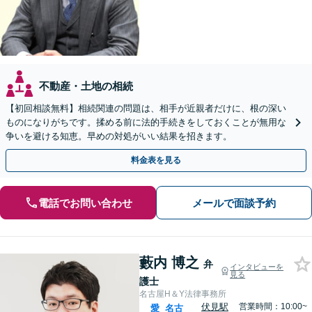
不動産・土地の相続
【初回相談無料】相続関連の問題は、相手が近親者だけに、根の深い
ものになりがちです。揉める前に法的手続きをしておくことが無用な
争いを避ける知恵。早めの対処がいい結果を招きます。
料金表を見る
電話でお問い合わせ
メールで面談予約
藪内 博之
弁
インタビューを
見る
護士
名古屋H＆Y法律事務所
伏見駅
営業時間：10:00~
愛
名古