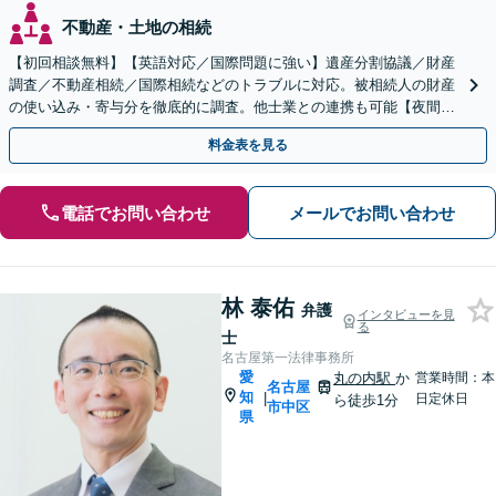
不動産・土地の相続
【初回相談無料】【英語対応／国際問題に強い】遺産分割協議／財産
調査／不動産相続／国際相続などのトラブルに対応。被相続人の財産
の使い込み・寄与分を徹底的に調査。他士業との連携も可能【夜間・
休日面談】【出張サービスあり】【徳重駅／神沢駅5分】
料金表を見る
電話でお問い合わせ
メールでお問い合わせ
林 泰佑
弁護
インタビューを見
る
士
名古屋第一法律事務所
愛
丸の内駅
か
営業時間：本
名古屋
知
|
日定休日
ら徒歩1分
市中区
県