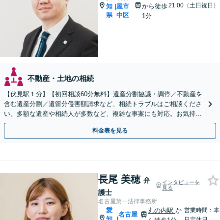
21:00（土日祝日）
知
屋市
から徒歩
|
県
中区
1分
不動産・土地の相続
【伏見駅１分】【初回相談60分無料】遺産分割協議・調停／不動産を
含む遺産分割／遺留分侵害額請求など、相続トラブルはご相談くださ
い。多額な遺産や相続人が多数など、複雑な事案にも対応。お気持ち
やご意向に寄り添いながら、最善の解決を目指します
料金表を見る
長尾 美穂
弁
インタビューを
見る
護士
名古屋第一法律事務所
愛
丸の内駅
か
営業時間：本
名古屋
知
|
日定休日