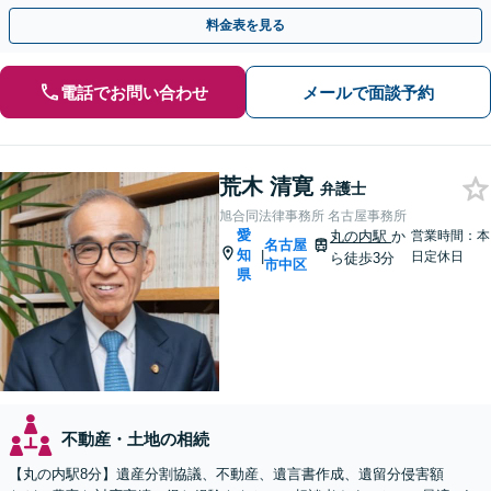
り納得できる解決を目指します【名古屋駅10分】
料金表を見る
電話でお問い合わせ
メールで面談予約
荒木 清寛
弁護士
旭合同法律事務所 名古屋事務所
愛
丸の内駅
か
営業時間：本
名古屋
知
|
日定休日
ら徒歩3分
市中区
県
不動産・土地の相続
【丸の内駅8分】遺産分割協議、不動産、遺言書作成、遺留分侵害額