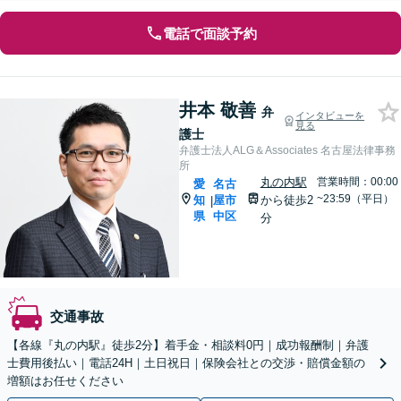
電話で面談予約
井本 敬善
弁
インタビューを
見る
護士
弁護士法人ALG＆Associates 名古屋法律事務
所
丸の内駅
営業時間：00:00
愛
名古
~23:59（平日）
知
屋市
から徒歩2
|
県
中区
分
交通事故
【各線『丸の内駅』徒歩2分】着手金・相談料0円｜成功報酬制｜弁護
士費用後払い｜電話24H｜土日祝日｜保険会社との交渉・賠償金額の
増額はお任せください