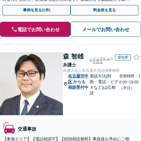
ップ実績も多数。事故直後の方もまずはご相談ください。
事例を見る(1件)
料金表を見る
電話でお問い合わせ
メールでお問い合わせ
森 智雄
愛知県
インタビュー
を見る
弁護士
弁護士法人名古屋大光法律事務所
名古屋市中
面談方法(対
営業時間：1
区
からも
面・電話・ビデ
0:00~19:00
相談受付中
オなど)は応相
（平日）
談
交通事故
【東海エリア】【電話相談可】【初回相談無料】事故後お早めにご相