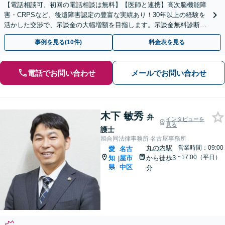
【電話相談可、初回の電話相談は無料】【医師と連携】高次脳機能障
害・CRPSなど、後遺障害認定の豊富な実績あり！30年以上の経験を
活かした交渉で、示談金の大幅増額を目指します。示談金無料診断サ
ービスあり【夜間休日対応】【丸の内駅3分】
事例を見る(10件)
料金表を見る
電話でお問い合わせ
メールでお問い合わせ
木下 敏秀
弁
インタビューを
見る
護士
旭合同法律事務所 名古屋事務所
丸の内駅
営業時間：09:00
愛
名古
~17:00（平日）
知
屋市
から徒歩3
|
県
中区
分