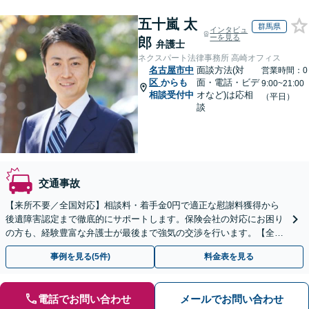
五十嵐 太
群馬県
インタビュ
ーを見る
郎
弁護士
ネクスパート法律事務所 高崎オフィス
名古屋市中
面談方法(対
営業時間：0
区
からも
面・電話・ビデ
9:00~21:00
相談受付中
オなど)は応相
（平日）
談
交通事故
【来所不要／全国対応】相談料・着手金0円で適正な慰謝料獲得から
後遺障害認定まで徹底的にサポートします。保険会社の対応にお困り
の方も、経験豊富な弁護士が最後まで強気の交渉を行います。【全国
13拠点】お気軽にご相談ください。
事例を見る(5件)
料金表を見る
電話でお問い合わせ
メールでお問い合わせ