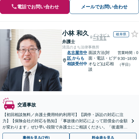
電話でお問い合わせ
メールでお問い合わせ
小林 和久
岐阜県
インタビュ
ーを見る
弁護士
清流のまち法律事務所
名古屋市中
面談方法(対
営業時間：0
区
からも
面・電話・ビデ
9:30~18:00
相談受付中
オなど)は応相
（平日）
談
交通事故
【初回相談無料／弁護士費用特約利用可】【調停・訴訟の対応に注
力】【保険会社の対応を熟知】「事故後の対応によって賠償金の金額
が変わります」ぜひ早い段階で弁護士にご相談ください。「後遺障害
等級認定の結果に納得がいかない／異議申し立てのサポート」
事例を見る(7件)
料金表を見る