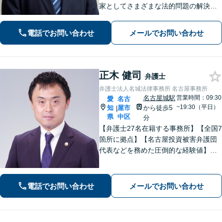
家としてさまざまな法的問題の解決に
丁寧に取り組んでまいります。依頼者
さまに寄り添いながらご納得頂けるま
電話でお問い合わせ
メールでお問い合わせ
でとことん対応！私に一度ご相談くだ
さい。【休日・夜間対応】
正木 健司
弁護士
弁護士法人名城法律事務所 名古屋事務所
名古屋城駅
営業時間：09:30
愛
名古
~19:30（平日）
知
屋市
から徒歩5
|
県
中区
分
【弁護士27名在籍する事務所】【全国7
箇所に拠点】【名古屋投資被害弁護団
代表などを務めた圧倒的な経験値】投
資トラブル、債権回収（目安：被害額
や債権額150万円以上）のご相談はお任
せください【初回相談無料】【メディ
電話でお問い合わせ
メールでお問い合わせ
ア出演やセミナー講演多数】