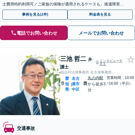
士費用特約利用可／ご家族の保険が適用されるケースも」後遺障害等
級認／重度障害／死亡事故など【休日・夜間面談可】
事例を見る(2件)
料金表を見る
電話でお問い合わせ
メールでお問い合わせ
三池 哲二
弁
インタビューを
見る
護士
旭合同法律事務所 名古屋事務所
丸の内駅
営業時間：10:00
愛
名古
~16:00（平日）
知
屋市
から徒歩3
|
県
中区
分
交通事故