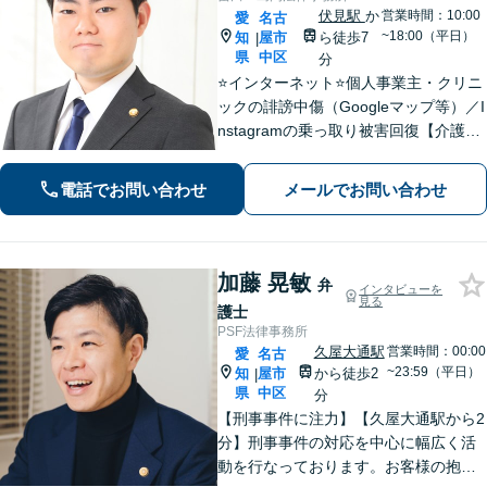
伏見駅
か
営業時間：10:00
愛
名古
~18:00（平日）
知
屋市
ら徒歩7
|
県
中区
分
⭐️インターネット⭐️個人事業主・クリニ
ックの誹謗中傷（Googleマップ等）／I
nstagramの乗っ取り被害回復【介護・
保育施設】誤嚥や転倒などの事故対応
から法改正・入居者対応まで適切に対
電話でお問い合わせ
メールでお問い合わせ
応【WEB面談対応】【休日・夜間相談
可】
加藤 晃敏
弁
インタビューを
見る
護士
PSF法律事務所
久屋大通駅
営業時間：00:00
愛
名古
~23:59（平日）
知
屋市
から徒歩2
|
県
中区
分
【刑事事件に注力】【久屋大通駅から2
分】刑事事件の対応を中心に幅広く活
動を行なっております。お客様の抱え