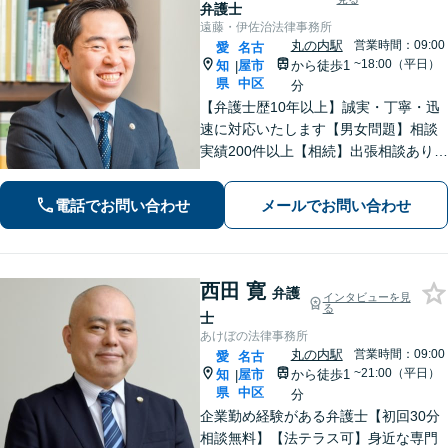
弁護士
遠藤・伊佐治法律事務所
丸の内駅
営業時間：09:00
愛
名古
~18:00（平日）
知
屋市
から徒歩1
|
県
中区
分
【弁護士歴10年以上】誠実・丁寧・迅
速に対応いたします【男女問題】相談
実績200件以上【相続】出張相談あり
【交通事故】オンラインで完結！【借
金・債務整理】累計相談200件以上！
電話でお問い合わせ
メールでお問い合わせ
【企業法務】スポット依頼から顧問契
約まで【丸の内駅2分】
西田 寛
弁護
インタビューを見
る
士
あけぼの法律事務所
丸の内駅
営業時間：09:00
愛
名古
~21:00（平日）
知
屋市
から徒歩1
|
県
中区
分
企業勤め経験がある弁護士【初回30分
相談無料】【法テラス可】身近な専門