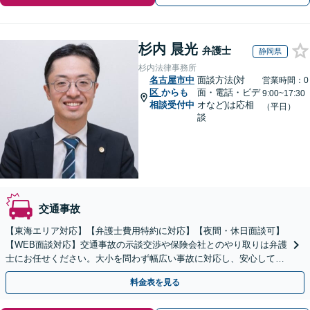
杉内 晨光
弁護士
静岡県
杉内法律事務所
名古屋市中
面談方法(対
営業時間：0
区
からも
面・電話・ビデ
9:00~17:30
相談受付中
オなど)は応相
（平日）
談
交通事故
【東海エリア対応】【弁護士費用特約に対応】【夜間・休日面談可】
【WEB面談対応】交通事故の示談交渉や保険会社とのやり取りは弁護
士にお任せください。大小を問わず幅広い事故に対応し、安心して治
療に専念できるようサポートいたします。
料金表を見る