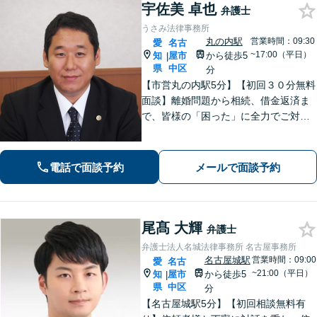
宇佐美 卓也
弁護士
うさみ法律事務所
丸の内駅
営業時間：09:30
愛
名古
~17:00（平日）
知
屋市
から徒歩5
|
県
中区
分
【市営丸の内駅5分】【初回３０分無料
面談】離婚問題から相続、借金返済ま
で、皆様の「困った」に全力でご対
応。法テラスも可能です！税理士/司法
書士/行政書士と連携し、スムーズな手
続きをサポート。話しやすい弁護士で
電話で面談予約
メールで面談予約
す。まずはお気軽にご相談を！
尾髙 大輝
弁護士
弁護士法人名城法律事務所 名古屋事務所
名古屋城駅
営業時間：09:00
愛
名古
~21:00（平日）
知
屋市
から徒歩5
|
県
中区
分
【名古屋城駅5分】【初回相談無料有