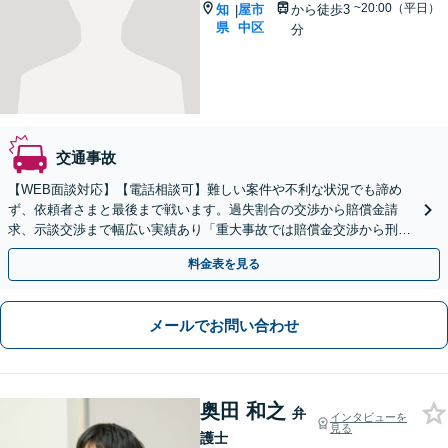
~20:00（平日）
知
屋市
から徒歩3
|
県
中区
分
交通事故
【WEB面談対応】【電話相談可】難しい案件や不利な状況でも諦め
ず、依頼者さまと最後まで戦います。過失割合の交渉から賠償金請
求、示談交渉まで幅広い実績あり「重大事故では賠償金交渉から刑事
事件のサポートまで一貫して対応」【休日・夜間相談可】
料金表を見る
メールでお問い合わせ
奥田 和之
弁
インタビューを
見る
護士