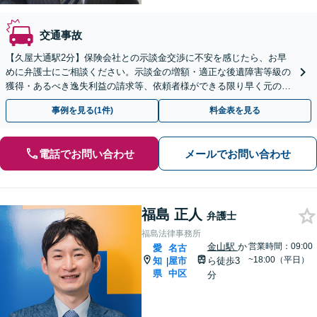
交通事故
【久屋大通駅2分】保険会社との示談金交渉に不安を感じたら、お早
めに弁護士にご相談ください。示談金の増額・適正な後遺障害等級の
獲得・あるべき逸失利益の請求等、依頼者様ができる限り早く元の生
活を取り戻せるよう誠実に取り組みます。
事例を見る(1件)
料金表を見る
電話でお問い合わせ
メールでお問い合わせ
福島 正人
弁護士
福島法律事務所
金山駅
か
営業時間：09:00
愛
名古
~18:00（平日）
知
屋市
ら徒歩3
|
県
中区
分