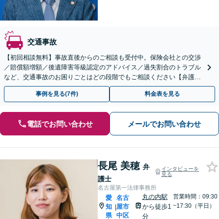
交通事故
【初回相談無料】事故直後からのご相談も受付中。保険会社との交渉
／賠償額増額／後遺障害等級認定のアドバイス／過失割合のトラブル
など、交通事故のお困りごとはどの段階でもご相談ください【弁護士
費用特約の利用可】【夜間・休日相談可】【金山駅5分】
事例を見る(7件)
料金表を見る
電話でお問い合わせ
メールでお問い合わせ
長尾 美穂
弁
インタビューを
見る
護士
名古屋第一法律事務所
丸の内駅
営業時間：09:30
愛
名古
~17:30（平日）
知
屋市
から徒歩1
|
県
中区
分