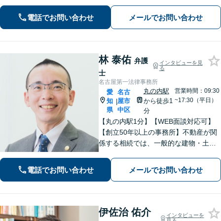
るお困りごとや悩みの解決に向けて、
スピーディーかつ笑顔を忘れない対応
電話でお問い合わせ
メールでお問い合わせ
を心がけております。お気軽にご相談
ください。
林 泰佑
弁護
インタビューを見
る
士
名古屋第一法律事務所
丸の内駅
営業時間：09:30
愛
名古
~17:30（平日）
知
屋市
から徒歩1
|
県
中区
分
【丸の内駅1分】【WEB面談対応可】
【創立50年以上の事務所】不動産が関
係する相続では、一般的な建物・土地
から農地まで幅広く対応いたします。
「IT法務部によるチームでの問題解
電話でお問い合わせ
メールでお問い合わせ
決」ITに関する深い知見を活かして技
術的な観点からも問題解決をサポー
ト！
伊佐治 佑介
インタビューを
見る