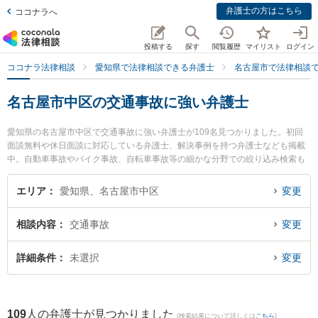
弁護士の方はこちら
ココナラへ
投稿する
探す
閲覧履歴
マイリスト
ログイン
ココナラ法律相談
愛知県で法律相談できる弁護士
名古屋市で法律相談
名古屋市中区の交通事故に強い弁護士
愛知県の名古屋市中区で交通事故に強い弁護士が109名見つかりました。初回
面談無料や休日面談に対応している弁護士、解決事例を持つ弁護士なども掲載
中。自動車事故やバイク事故、自転車事故等の細かな分野での絞り込み検索も
でき便利です。特に弁護士法人名城法律事務所 サテライトオフィスの石田 大輔
弁護士や山口統平法律事務所の山口 統平弁護士、弁護士法人ALG＆Associates
エリア
愛知県、名古屋市中区
変更
名古屋法律事務所の井本 敬善弁護士のプロフィール情報や弁護士費用、強みな
どが注目されています。『名古屋市中区で土日や夜間に発生した交通事故のト
相談内容
交通事故
変更
ラブルを今すぐに弁護士に相談したい』『交通事故のトラブル解決の実績豊富
な近くの弁護士を検索したい』『初回相談無料で交通事故を法律相談できる名
古屋市中区内の弁護士に相談予約したい』などでお困りの相談者さんにおすす
詳細条件
未選択
変更
めです。
109
人の弁護士が見つかりました
(検索結果について詳しくは
こちら
)