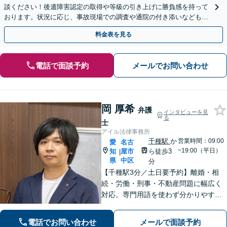
談ください！後遺障害認定の取得や等級の引き上げに勝負感を持って
おります。状況に応じ、事故現場での調査や通院の付き添いなどもサ
ポート。弁護士費用特約を利用可能【休日・夜間面談可】
料金表を見る
電話で面談予約
メールでお問い合わせ
岡 厚希
弁護
インタビューを見
る
士
アイル法律事務所
千種駅
か
営業時間：09:00
愛
名古
~19:00（平日）
知
屋市
ら徒歩3
|
県
中区
分
【千種駅3分／土日要予約】離婚・相
続・労働・刑事・不動産問題に幅広く
対応。専門用語を使わず分かりやすく
ご説明します。「話しやすい」と評判
の弁護士が、あなたが気づいていない
電話でお問い合わせ
メールで面談予約