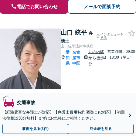
電話でお問い合わせ
メールで面談予約
山口 統平
弁
インタビューを
見る
護士
山口統平法律事務所
丸の内駅
営業時間：09:30
愛
名古
~18:30（平日）
知
屋市
から徒歩4
|
県
中区
分
交通事故
【経験豊富な弁護士が対応】【弁護士費用特約保険にも対応】【初回
法律相談30分無料】まずはお気軽にご相談ください。
事例を見る(3件)
料金表を見る