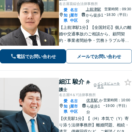
名古屋葵綜合法律事務所
上前津駅
営業時間：09:30
愛
名古
~18:30（平日）
知
屋市
から徒歩1
|
県
中区
分
【上前津駅1分】【全国対応】個人の離
婚や交通事故のご相談から、顧問契
約・事業者間紛争・労務トラブル等ま
で幅広く対応しております。名古屋市
を中心に東海地方全域からご相談を承
電話でお問い合わせ
メールでお問い合わせ
っております。【夜間面談可能】【オ
ンライン相談可能】
細江 駿介
弁
インタビューを
見る
護士
名古屋H＆Y法律事務所
伏見駅
か
営業時間：10:00
愛
名古
~19:00（平日）
知
屋市
ら徒歩1
|
県
中区
分
【伏見駅1分】【（H）本気で（Y）寄
り添う法律事務所】離婚問題、相続・
遺言、債権回収など、ご相談くださ