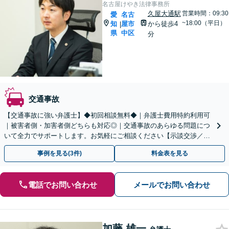
名古屋けやき法律事務所
久屋大通駅
営業時間：09:30
愛
名古
~18:00（平日）
知
屋市
から徒歩4
|
県
中区
分
交通事故
【交通事故に強い弁護士】◆初回相談無料◆｜弁護士費用特約利用可
｜被害者側・加害者側どちらも対応◎｜交通事故のあらゆる問題につ
いて全力でサポートします。お気軽にご相談ください【示談交渉／裁
判／被害者請求／後遺障害等級】
事例を見る(3件)
料金表を見る
電話でお問い合わせ
メールでお問い合わせ
加藤 雄一