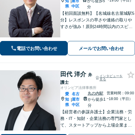
~19:00（平日）
知
屋市
から徒歩5
|
県
中区
分
【初回面談無料】【名城線名古屋城駅5
分】レスポンスの早さや連絡の取りや
すさが強み！原則24時間以内のスピー
ド対応を心がけています【離婚・男女
問題】親権／慰謝料／財産分与／養育
費など幅広く対応できます【相続遺
電話でお問い合わせ
メールでお問い合わせ
言】不動産業者や司法書士とも連携可
田代 洋介
弁
インタビューを
見る
護士
オリンピア法律事務所
丸の内駅
営業時間：09:00
愛
名古
~18:00（平日）
知
屋市
から徒歩1
|
県
中区
分
【経営者の参謀弁護士】企業法務・労
務・IT・知財・企業法務の専門家とし
て、スタートアップから上場企業まで
幅広く支援。契約書作成／債権回収／