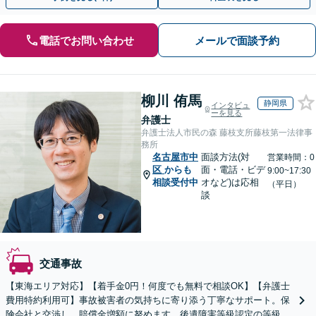
電話でお問い合わせ
メールで面談予約
柳川 侑馬
静岡県
インタビュ
ーを見る
弁護士
弁護士法人市民の森 藤枝支所藤枝第一法律事
務所
名古屋市中
面談方法(対
営業時間：0
区
からも
面・電話・ビデ
9:00~17:30
相談受付中
オなど)は応相
（平日）
談
交通事故
【東海エリア対応】【着手金0円！何度でも無料で相談OK】【弁護士
費用特約利用可】事故被害者の気持ちに寄り添う丁寧なサポート。保
険会社と交渉し、賠償金増額に努めます。後遺障害等級認定の等級ア