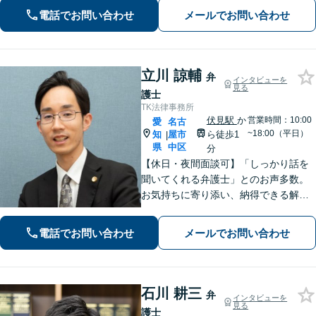
労務トラブル対応／就業規則の作成／
電話でお問い合わせ
メールでお問い合わせ
知的財産権／クレーム対応など迅速に
解決。【費用は事前提示】
立川 諒輔
弁
インタビューを
見る
護士
TK法律事務所
伏見駅
か
営業時間：10:00
愛
名古
~18:00（平日）
知
屋市
ら徒歩1
|
県
中区
分
【休日・夜間面談可】「しっかり話を
聞いてくれる弁護士」とのお声多数。
お気持ちに寄り添い、納得できる解決
を目指します。【離婚・相続・債務整
理・企業法務など幅広く対応】複数弁
電話でお問い合わせ
メールでお問い合わせ
護士で協議しながら進める体制で、安
心してご相談いただけます。
石川 耕三
弁
インタビューを
見る
護士