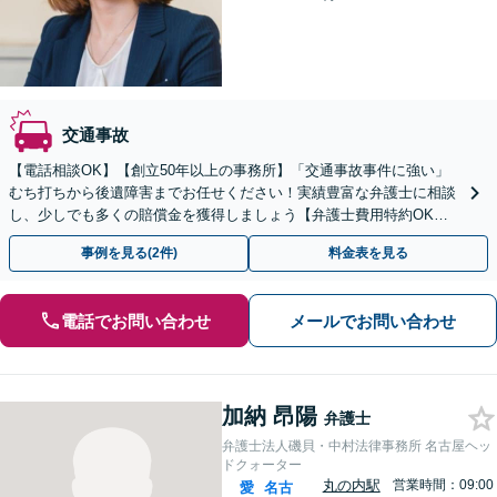
交通事故
【電話相談OK】【創立50年以上の事務所】「交通事故事件に強い」
むち打ちから後遺障害までお任せください！実績豊富な弁護士に相談
し、少しでも多くの賠償金を獲得しましょう【弁護士費用特約OK】
「複雑な案件は複数の弁護士で対応」【初回相談無料】
事例を見る(2件)
料金表を見る
電話でお問い合わせ
メールでお問い合わせ
加納 昂陽
弁護士
弁護士法人磯貝・中村法律事務所 名古屋ヘッ
ドクォーター
丸の内駅
営業時間：09:00
愛
名古