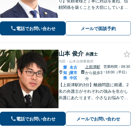
り】依頼者様と丁寧に対話を重ね、信
頼関係を築くことを大切にしていま
す。離婚・男女問題、刑事事件、労働
問題（企業側／労働者側）のご相談は
お任せください。納得感の高い、最善
電話でお問い合わせ
メールで面談予約
の解決を目指して尽力いたします【土
日祝対応可】
山本 俊介
弁護士
内田・山本法律事務所
上前津駅
営業時間：09:30
愛
名古
~18:00（平日）
知
屋市
から徒歩3
|
県
中区
分
【上前津駅約3分】離婚問題に精通。2
名の弁護士がそれぞれの強みを生かし
弁護にあたります。小さなお悩みで
も、まずは気軽にご相談ください。納
得のいく解決のため、最大限のアドバ
イスを行います！【初回相談無料】
電話でお問い合わせ
メールでお問い合わせ