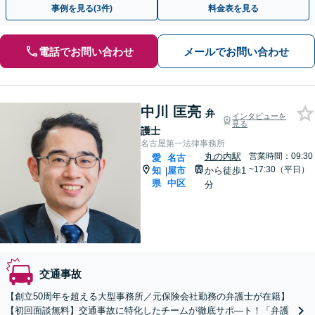
事例を見る(3件)
料金表を見る
電話でお問い合わせ
メールでお問い合わせ
中川 匡亮
弁
インタビューを
見る
護士
名古屋第一法律事務所
丸の内駅
営業時間：09:30
愛
名古
~17:30（平日）
知
屋市
から徒歩1
|
県
中区
分
交通事故
【創立50周年を超える大型事務所／元保険会社勤務の弁護士が在籍】
【初回面談無料】交通事故に特化したチームが徹底サポ―ト！「弁護