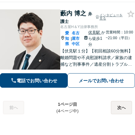
藪内 博之
弁
インタビューを
見る
護士
名古屋H＆Y法律事務所
伏見駅
か
営業時間：10:00
愛
名古
~21:00（平日）
知
屋市
ら徒歩1
|
県
中区
分
【伏見駅１分】【初回相談60分無料】
離婚問題や不貞慰謝料請求／家族の逮
捕など刑事事件／遺産分割トラブルや
不動産相続など、お困りごとはご相談
ください。依頼者さまと丁寧に対話し
電話でお問い合わせ
メールでお問い合わせ
寄り添い、解決まで粘り強く対応しま
す【土日祝対応可】【電話・Web面談
対応可】
1ページ目
前へ
次へ
(4ページ中)