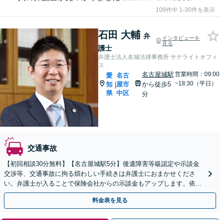
109件中 1-30件を表示
石田 大輔
弁
インタビューを
見る
護士
弁護士法人名城法律事務所 サテライトオフィ
ス
名古屋城駅
営業時間：09:00
愛
名古
~18:30（平日）
知
屋市
から徒歩5
|
県
中区
分
交通事故
【初回相談30分無料】【名古屋城駅5分】後遺障害等級認定や示談金
交渉等、交通事故に拘る煩わしい手続きは弁護士におまかせくださ
い。弁護士が入ることで保険会社からの示談金もアップします。依頼
者様は心身の回復にどうぞご専念ください。
料金表を見る