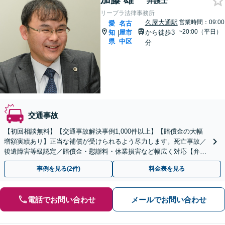
弁護士
リーブラ法律事務所
久屋大通駅
営業時間：09:00
愛
名古
~20:00（平日）
知
屋市
から徒歩3
|
県
中区
分
交通事故
【初回相談無料】【交通事故解決事例1,000件以上】【賠償金の大幅
増額実績あり】正当な補償が受けられるよう尽力します。死亡事故／
後遺障害等級認定／賠償金・慰謝料・休業損害など幅広く対応【弁護
士費用特約利用可】【久屋大通駅3分】
事例を見る(2件)
料金表を見る
電話でお問い合わせ
メールでお問い合わせ