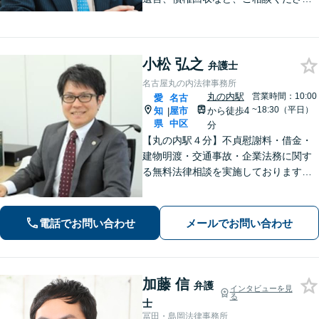
い。丁寧で朗らかな対応と粘り強い交
渉力が持ち味です。「相談して良かっ
た」と思っていただけるよう、誠心誠
意対応いたします。【Web面談対応
小松 弘之
弁護士
可】
名古屋丸の内法律事務所
丸の内駅
営業時間：10:00
愛
名古
~18:30（平日）
知
屋市
から徒歩4
|
県
中区
分
【丸の内駅４分】不貞慰謝料・借金・
建物明渡・交通事故・企業法務に関す
る無料法律相談を実施しております。
特に不貞慰謝料・借金は簡易電話相談
も承っております。皆様のお困りごと
を法的に早期解決します。
電話でお問い合わせ
メールでお問い合わせ
加藤 信
弁護
インタビューを見
る
士
冨田・島岡法律事務所