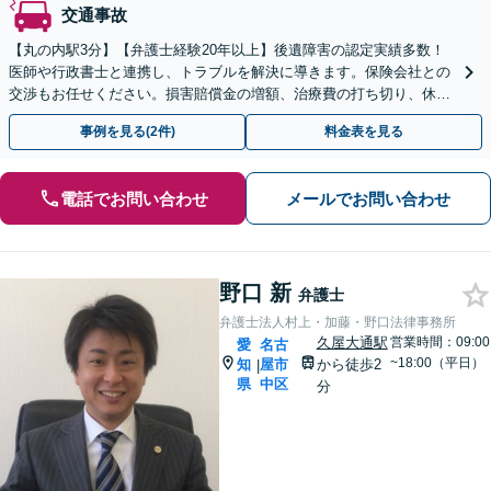
交通事故
【丸の内駅3分】【弁護士経験20年以上】後遺障害の認定実績多数！
医師や行政書士と連携し、トラブルを解決に導きます。保険会社との
交渉もお任せください。損害賠償金の増額、治療費の打ち切り、休業
損害、示談交渉など幅広い分野に対応【初回面談無料】
事例を見る(2件)
料金表を見る
電話でお問い合わせ
メールでお問い合わせ
野口 新
弁護士
弁護士法人村上・加藤・野口法律事務所
久屋大通駅
営業時間：09:00
愛
名古
~18:00（平日）
知
屋市
から徒歩2
|
県
中区
分