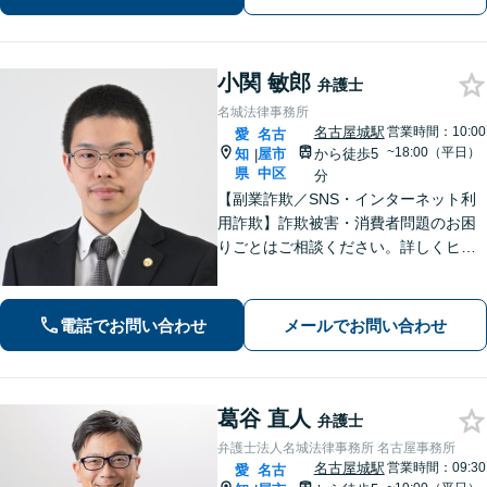
最適な解決策まで、期待を超える「必
要十分以上」のサポートをご提供しま
す。
小関 敏郎
弁護士
名城法律事務所
名古屋城駅
営業時間：10:00
愛
名古
~18:00（平日）
知
屋市
から徒歩5
|
県
中区
分
【副業詐欺／SNS・インターネット利
用詐欺】詐欺被害・消費者問題のお困
りごとはご相談ください。詳しくヒア
リングし、初回の無料相談で回収見通
しをご説明します。離婚問題は依頼者
さまに寄り添い、長期的にも最良の解
電話でお問い合わせ
メールでお問い合わせ
決を目指します【名古屋城駅5分】
葛谷 直人
弁護士
弁護士法人名城法律事務所 名古屋事務所
名古屋城駅
営業時間：09:30
愛
名古